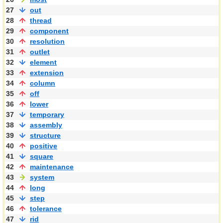
27
out
28
thread
29
component
30
resolution
31
outlet
32
element
33
extension
34
column
35
off
36
lower
37
temporary
38
assembly
39
structure
40
positive
41
square
42
maintenance
43
system
44
long
45
step
46
tolerance
47
rid