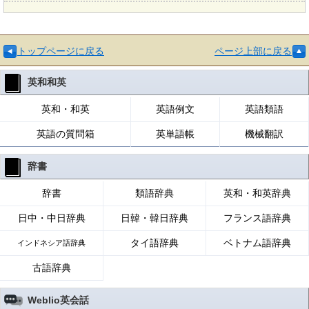
トップページに戻る
ページ上部に戻る
英和和英
英和・和英
英語例文
英語類語
英語の質問箱
英単語帳
機械翻訳
辞書
辞書
類語辞典
英和・和英辞典
日中・中日辞典
日韓・韓日辞典
フランス語辞典
タイ語辞典
ベトナム語辞典
インドネシア語辞典
古語辞典
Weblio英会話