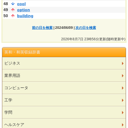
48
cool
49
option
50
building
前の日を検索
| 2024/06/09 |
次の日を検索
2026年8月7日 23時56分更新(随時更新中)
英和・和英収録辞書
ビジネス
業界用語
コンピュータ
工学
学問
ヘルスケア