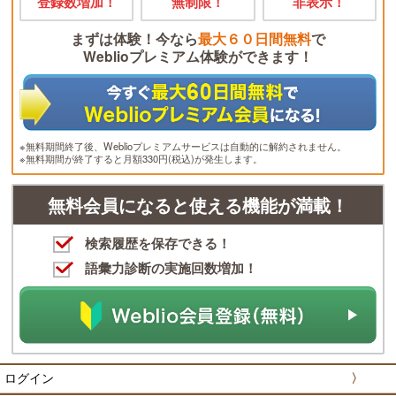
登録数増加！
無制限！
非表示！
まずは体験！今なら
最大６０日間無料
で
Weblioプレミアム体験ができます！
※無料期間終了後、Weblioプレミアムサービスは自動的に解約されません。
※無料期間が終了すると月額330円(税込)が発生します。
無料会員になると使える機能が満載！
検索履歴を保存できる！
語彙力診断の実施回数増加！
ログイン
〉