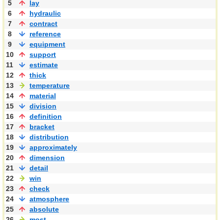
5
lay
6
hydraulic
7
contract
8
reference
9
equipment
10
support
11
estimate
12
thick
13
temperature
14
material
15
division
16
definition
17
bracket
18
distribution
19
approximately
20
dimension
21
detail
22
win
23
check
24
atmosphere
25
absolute
26
most