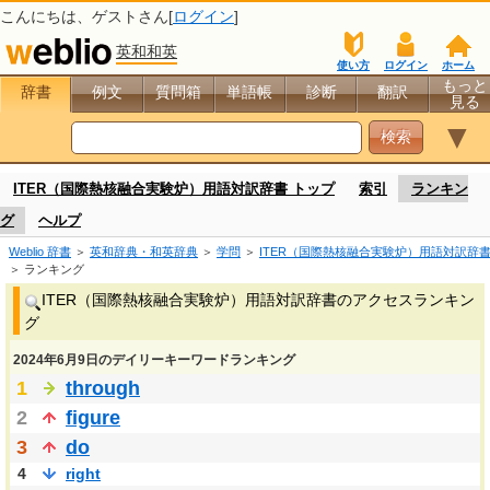
こんにちは、
ゲスト
さん[
ログイン
]
英和和英
使い方
ログイン
ホーム
もっと
辞書
例文
質問箱
単語帳
診断
翻訳
見る
▼
ITER（国際熱核融合実験炉）用語対訳辞書 トップ
索引
ランキン
グ
ヘルプ
Weblio 辞書
＞
英和辞典・和英辞典
＞
学問
＞
ITER（国際熱核融合実験炉）用語対訳辞
＞ ランキング
ITER（国際熱核融合実験炉）用語対訳辞書のアクセスランキン
グ
2024年6月9日のデイリーキーワードランキング
1
through
2
figure
3
do
4
right