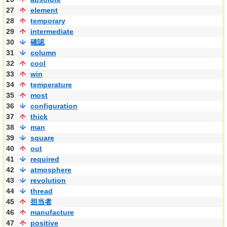
27
element
28
temporary
29
intermediate
30
確認
31
column
32
cool
33
win
34
temperature
35
most
36
configuration
37
thick
38
man
39
square
40
out
41
required
42
atmosphere
43
revolution
44
thread
45
担当者
46
manufacture
47
positive