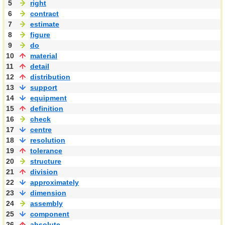
5
right
6
contract
7
estimate
8
figure
9
do
10
material
11
detail
12
distribution
13
support
14
equipment
15
definition
16
check
17
centre
18
resolution
19
tolerance
20
structure
21
division
22
approximately
23
dimension
24
assembly
25
component
26
absolute