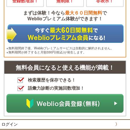
登録数増加！
無制限！
非表示！
まずは体験！今なら
最大６０日間無料
で
Weblioプレミアム体験ができます！
※無料期間終了後、Weblioプレミアムサービスは自動的に解約されません。
※無料期間が終了すると月額330円(税込)が発生します。
無料会員になると使える機能が満載！
検索履歴を保存できる！
語彙力診断の実施回数増加！
ログイン
〉