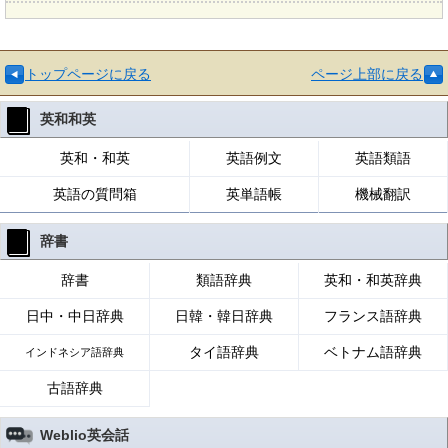
トップページに戻る
ページ上部に戻る
英和和英
英和・和英
英語例文
英語類語
英語の質問箱
英単語帳
機械翻訳
辞書
辞書
類語辞典
英和・和英辞典
日中・中日辞典
日韓・韓日辞典
フランス語辞典
タイ語辞典
ベトナム語辞典
インドネシア語辞典
古語辞典
Weblio英会話