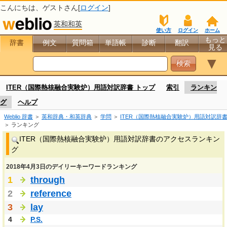
こんにちは、
ゲスト
さん[
ログイン
]
英和和英
使い方
ログイン
ホーム
もっと
辞書
例文
質問箱
単語帳
診断
翻訳
見る
▼
ITER（国際熱核融合実験炉）用語対訳辞書 トップ
索引
ランキン
グ
ヘルプ
Weblio 辞書
＞
英和辞典・和英辞典
＞
学問
＞
ITER（国際熱核融合実験炉）用語対訳辞
＞ ランキング
ITER（国際熱核融合実験炉）用語対訳辞書のアクセスランキン
グ
2018年4月3日のデイリーキーワードランキング
1
through
2
reference
3
lay
4
P.S.