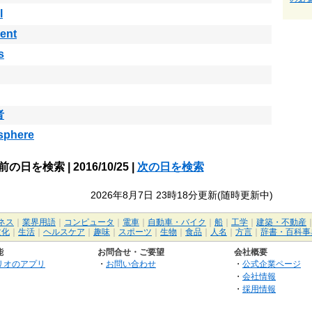
l
ent
s
者
sphere
前の日を検索 | 2016/10/25 |
次の日を検索
2026年8月7日 23時18分更新(随時更新中)
ネス
｜
業界用語
｜
コンピュータ
｜
電車
｜
自動車・バイク
｜
船
｜
工学
｜
建築・不動産
文化
｜
生活
｜
ヘルスケア
｜
趣味
｜
スポーツ
｜
生物
｜
食品
｜
人名
｜
方言
｜
辞書・百科事
能
お問合せ・ご要望
会社概要
リオのアプリ
・
お問い合わせ
・
公式企業ページ
・
会社情報
・
採用情報