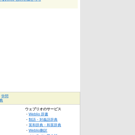
｜
学問
典
ウェブリオのサービス
・
Weblio 辞書
・
類語・対義語辞典
・
英和辞典・和英辞典
・
Weblio翻訳