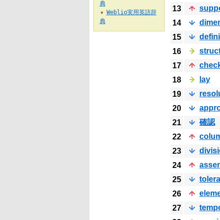
典
supp
13
Weblio実用英語辞
▼
典
dime
14
defin
15
struc
16
chec
17
lay
18
resol
19
appro
20
確認
21
colu
22
divis
23
asse
24
toler
25
elem
26
temp
27