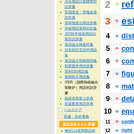
re
2
法令用語日英標準対
訳辞書
部局課名・官職名英
訳辞典
es
3
英和独禁法用語辞典
学術用語英和対訳集
JST科学技術用語日
4
dis
英対訳辞書
英語論文検索辞書
5
con
日英対訳言語学用語
集
6
co
英語論文投稿用語集
和英図学用語辞書
英和GIS用語集
7
fig
英和防災用語集
ITER（国際熱核融合
8
mat
実験炉）用語対訳辞
書
9
deta
脱原発和英小辞典
和英教育用語辞典
10
equ
ヘルスケア
＋
辞書・百科事典
＋
confi
11
最近追加された辞書
right
12
Weblio実用類語辞
▼