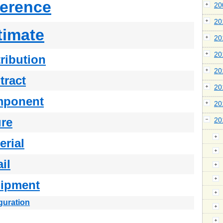
ference
2
2
timate
2
2
tribution
2
tract
2
mponent
2
ure
2
erial
il
ipment
guration