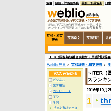
辞書
類語・対義語辞典
英和・和英辞典
日中
英和和英
約506万語収録の英和辞典・和英辞典
複数の英和辞典/和英辞典から一気に検索！
オンライン英語辞書は「weblio英和和英」
英和・和英
英語例文
英語類語
共
辞典
ITER（国際熱核融合実験炉）用語対訳辞書
Weblio 辞書
＞
英和辞典・和英辞典
＞
ITER
英和和英収録辞書
スランキ
ビジネス
＋
業界用語
＋
2016年10
コンピュータ
＋
工学
＋
th
1
学問
－
法令名翻訳データ