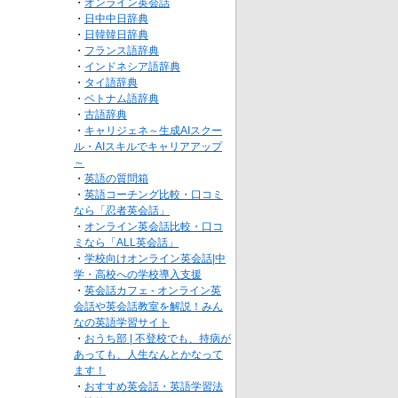
・
オンライン英会話
・
日中中日辞典
・
日韓韓日辞典
・
フランス語辞典
・
インドネシア語辞典
・
タイ語辞典
・
ベトナム語辞典
・
古語辞典
・
キャリジェネ～生成AIスクー
ル・AIスキルでキャリアアップ
～
・
英語の質問箱
・
英語コーチング比較・口コミ
なら「忍者英会話」
・
オンライン英会話比較・口コ
ミなら「ALL英会話」
・
学校向けオンライン英会話|中
学・高校への学校導入支援
・
英会話カフェ - オンライン英
会話や英会話教室を解説！みん
なの英語学習サイト
・
おうち部 | 不登校でも、持病が
あっても、人生なんとかなって
ます！
・
おすすめ英会話・英語学習法