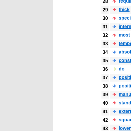
requi
28
thick
29
speci
30
inter
31
most
32
tempe
33
absol
34
const
35
do
36
posit
37
posit
38
manu
39
stan
40
exter
41
squa
42
lower
43