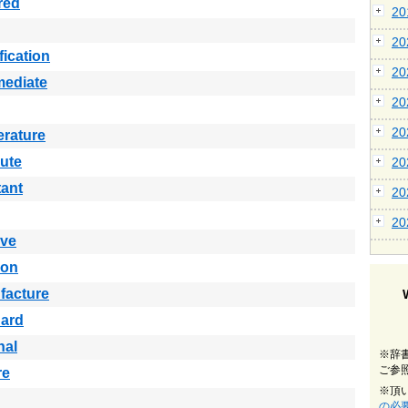
red
2
2
fication
2
mediate
2
2
rature
ute
2
ant
2
2
ive
ion
facture
dard
nal
※辞
ご参
re
※頂
の必