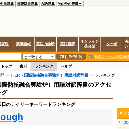
中日辞典
日韓韓日辞典
古語辞典
その他の辞書▼
オンライン
英
起表現
英単語帳
英語力診断
英語翻訳
ターボ
英会話
ン
検索フォームの固定解
 トップ
索引
ランキング
ヘルプ
学問
＞
ITER（国際熱核融合実験炉）用語対訳辞書
＞ ランキング
（国際熱核融合実験炉）用語対訳辞書のアクセ
ング
月25日のデイリーキーワードランキング
■ 
rough
2