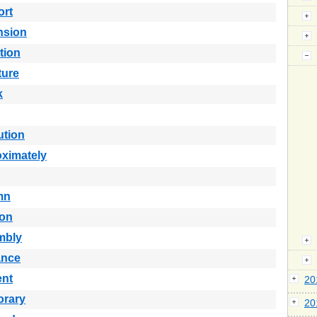
ort
nsion
ition
ture
k
ution
ximately
mn
ion
mbly
ance
ent
2
orary
2