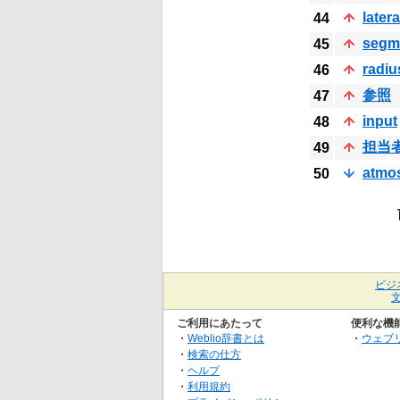
latera
44
segm
45
radiu
46
参照
47
input
48
担当
49
atmo
50
ビジ
ご利用にあたって
便利な機
・
Weblio辞書とは
・
ウェブ
・
検索の仕方
・
ヘルプ
・
利用規約