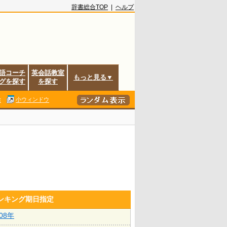
辞書総合TOP
|
ヘルプ
語コーチ
英会話教室
もっと見る▼
グを探す
を探す
除
小ウィンドウ
ランキング期日指定
008年