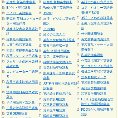
研究社 新英和中辞典
研究社 新和英中辞典
英語での言い方用例集
Eゲイト英和辞典
Weblio実用英語辞典
コア・セオリー英語表
現(基本動詞)
ハイパー英語辞書
JMdict
英語ことわざ教訓辞典
研究社 英和コンピュー
旅行・ビジネス英会話
ター用語辞典
翻訳
金融庁記者会見英語対
訳
外務省記者会見英語対
Tatoeba
訳
外交関連用語集
経済のにほんご
英和経済用語辞典
英文財務諸表用語集
英和生命保険用語辞典
人事労務和英辞典
英和商品・サービス国
警察用語英訳一覧
際分類名
和英日本標準商品分類
英和ITS関連用語集
和英防衛略語集
和英マシニング用語集
電気・電子用語集
作業環境測定和英辞典
ラムサール条約用語和
科学技術論文動詞集
英対訳集
マイクロソフト用語集
電気制御英語辞典
コンピューター用語辞
機械工学英和和英辞典
部局課名・官職名英訳
典
法令名翻訳データ
辞典
和英宇宙実験対訳用語
英和独禁法用語辞典
JST科学技術用語日英対
集
訳辞書
英語論文検索辞書
法令用語日英標準対訳
英語論文投稿用語集
和英図学用語辞書
辞書
英和防災用語集
ITER（国際熱核融合実
学術用語英和対訳集
験炉）用語対訳辞書
和英教育用語辞典
日英対訳言語学用語集
PDQ®がん用語辞書 英
英和医学用語集
英和GIS用語集
語版
眼科専門用語辞書