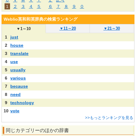
Ｕ
Ｖ
Ｗ
Ｘ
Ｙ
Ｚ
記号
１
２
３
４
５
６
７
８
９
０
Weblio英和和英辞典の検索ランキング
▼
11～20
▼
21～30
▼
1～10
1
just
2
house
3
translate
4
use
5
usually
6
various
7
because
8
need
9
technology
10
vote
>>もっとランキングを見る
同じカテゴリーのほかの辞書