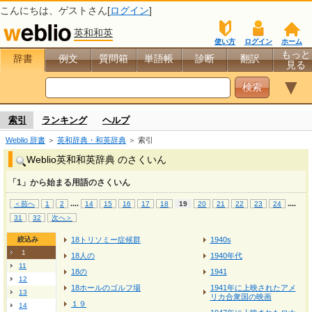
こんにちは、
ゲスト
さん[
ログイン
]
英和和英
使い方
ログイン
ホーム
もっと
辞書
例文
質問箱
単語帳
診断
翻訳
見る
▼
索引
ランキング
ヘルプ
Weblio 辞書
＞
英和辞典・和英辞典
＞ 索引
Weblio英和和英辞典 のさくいん
「1」から始まる用語のさくいん
...
.
...
.
＜前へ
1
2
14
15
16
17
18
19
20
21
22
23
24
31
32
次へ＞
絞込み
18トリソミー症候群
1940s
1
18人の
1940年代
11
18の
1941
12
18ホールのゴルフ場
1941年に上映されたアメ
13
リカ合衆国の映画
１９
14