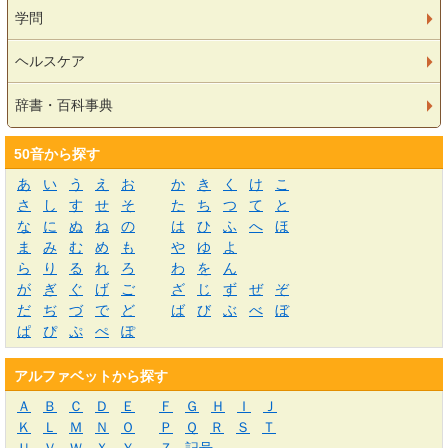
学問
ヘルスケア
辞書・百科事典
50音から探す
あ
い
う
え
お
か
き
く
け
こ
さ
し
す
せ
そ
た
ち
つ
て
と
な
に
ぬ
ね
の
は
ひ
ふ
へ
ほ
ま
み
む
め
も
や
ゆ
よ
ら
り
る
れ
ろ
わ
を
ん
が
ぎ
ぐ
げ
ご
ざ
じ
ず
ぜ
ぞ
だ
ぢ
づ
で
ど
ば
び
ぶ
べ
ぼ
ぱ
ぴ
ぷ
ぺ
ぽ
アルファベットから探す
Ａ
Ｂ
Ｃ
Ｄ
Ｅ
Ｆ
Ｇ
Ｈ
Ｉ
Ｊ
Ｋ
Ｌ
Ｍ
Ｎ
Ｏ
Ｐ
Ｑ
Ｒ
Ｓ
Ｔ