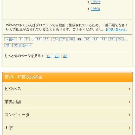
1960's
1960s
Weblioのさくいんはプログラムで自動的に生成されているため、一部不適切なさく
いんの配置が含まれていることもあります。ご了承くださいませ。
お問い合わせ
。
...
.
...
.
＜前へ
1
2
14
15
16
17
18
19
20
21
22
23
24
31
32
次へ＞
もっと先のページを見る：
10
20
30
英和・和英収録辞書
ビジネス
業界用語
コンピュータ
工学