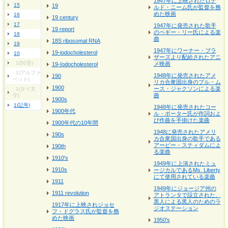
1947年に上映されたロナ
15
19
ルド・ニーム氏が監督を務
めた映画
16
19 century
17
1947年に発売された歌手
19 report
のペギー・リー氏による楽
18
曲
18S ribosomal RNA
19
1947年にワーナー・ブラ
19-iodocholesterol
10
ザーズより配給されたアニ
1(50音)
メ映画
19-Iodocholesterol
1(アルファ
1948年に発売されたアメ
190
ベット)
リカ合衆国出身のブル・ム
1900
ース・ジャクソンによる楽
1(タイ文
曲
字)
1900s
1(記号)
1948年に発売されたコー
1900年代
ル・ポーター氏が作詞およ
び作曲を手掛けた楽曲
1900年代の10年間
1948に発売されたアメリ
190s
カ合衆国出身の歌手である
アービー・スティダムによ
190th
る楽曲
1910's
1949年に上演されたミュ
1910s
ージカルであるMs. Liberty
にて使用されている楽曲
1911
1949年にジョージア州の
1911 revolution
アトランタで設立された、
黒人による黒人のためのラ
1917年に上映されジョセ
ジオステーション
フ・ドグラス氏が監督を務
めた映画
1950's