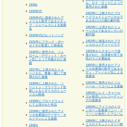
ル、ロイ・ロッドによって
1930s
発売された楽曲
1930年代
1953年に上映されたブロ
ードウェイミュージカルで
1930年代に発表されたア
ある女だけの都の劇中歌
メリカ人歌手であるスキッ
プ・ジェームスによる楽曲
1953年に上演されたミュ
名
ージカルであるカンカンの
劇中歌
1930年代のヒットソング
1953年に放送されたフラ
1932年にフランク・ボー
ンスのコメディードラマ
ゼイギが監督した映画名
1955年からテネシーで放
1936年に発売され、ジェ
送された、出演者が全て女
ローム・デヴィット・カー
性のラジオ番組名
ン氏によって作曲された楽
曲
1955年に発売されたアメ
リカ合衆国の歌手であるエ
1937年に上演されたミュ
ディ・アーノルド氏による
ージカル、青春一座にて使
楽曲名
用された楽曲
1955年に発売されたジル
1938年に上映された、ソ
ベール・ベコーによる楽曲
ーントン・フリーランド監
督によるイギリスのミュー
1955年にレイ・チャール
ジカル映画
ズが発売したレコーディン
グの楽曲名
1938年にブロードウェイ
にて上演された作品
1956年にアメリカのトロ
ンボーン吹奏者ベニー・グ
1939年に発売されたアメ
リーンが発売したアルバム
リカ合衆国のアーサー・オ
ルトマンによる楽曲
1956年に上映されたイギ
リスのドキュメンタリー映
1940's