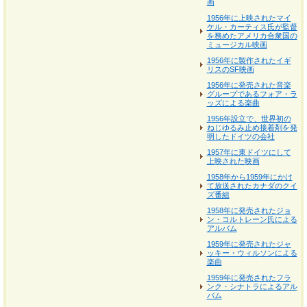
画
1956年に上映されたマイ
ケル・カーティス氏が監督
を務めたアメリカ合衆国の
ミュージカル映画
1956年に製作されたイギ
リスのSF映画
1956年に発売された音楽
グループであるフォア・ラ
ッズによる楽曲
1956年設立で、世界初の
ねじゆるみ止め接着剤を発
明したドイツの会社
1957年に東ドイツにして
上映された映画
1958年から1959年にかけ
て放送されたカナダのクイ
ズ番組
1958年に発売されたジョ
ン・コルトレーン氏による
アルバム
1959年に発売されたジャ
ッキー・ウィルソンによる
楽曲
1959年に発売されたフラ
ンク・シナトラによるアル
バム