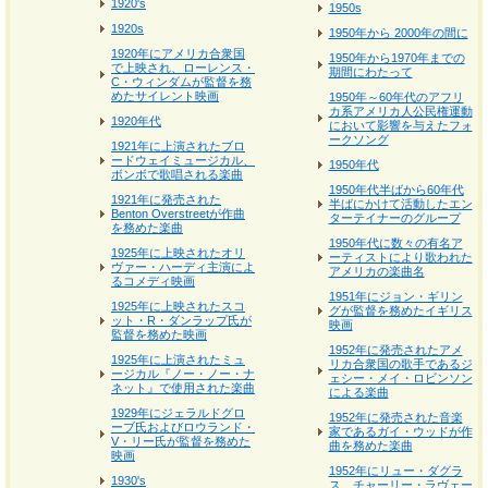
1920's
1950s
1920s
1950年から 2000年の間に
1920年にアメリカ合衆国
1950年から1970年までの
で上映され、ローレンス・
期間にわたって
C・ウィンダムが監督を務
めたサイレント映画
1950年～60年代のアフリ
カ系アメリカ人公民権運動
1920年代
において影響を与えたフォ
ークソング
1921年に上演されたブロ
ードウェイミュージカル、
1950年代
ボンボで歌唱される楽曲
1950年代半ばから60年代
1921年に発売された
半ばにかけて活動したエン
Benton Overstreetが作曲
ターテイナーのグループ
を務めた楽曲
1950年代に数々の有名ア
1925年に上映されたオリ
ーティストにより歌われた
ヴァー・ハーディ主演によ
アメリカの楽曲名
るコメディ映画
1951年にジョン・ギリン
1925年に上映されたスコ
グが監督を務めたイギリス
ット・R・ダンラップ氏が
映画
監督を務めた映画
1952年に発売されたアメ
1925年に上演されたミュ
リカ合衆国の歌手であるジ
ージカル『ノー・ノー・ナ
ェシー・メイ・ロビンソン
ネット』で使用された楽曲
による楽曲
1929年にジェラルドグロ
1952年に発売された音楽
ーブ氏およびロウランド・
家であるガイ・ウッドが作
V・リー氏が監督を務めた
曲を務めた楽曲
映画
1952年にリュー・ダグラ
1930's
ス、チャーリー・ラヴェー