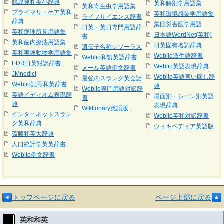
脱原発和英小辞典
英和解剖学用語集
英和寄生虫学用語集
プライマリ・ケア英和
英和環境感染学用語集
ライフサイエンス辞書
辞典
集団災害医学用語
日英・英日専門用語辞
英和病理所見用語集
日本語WordNet(英和)
書
英和歯内療法用語集
日英固有名詞辞典
遺伝子名称シソーラス
英和実験動物学用語集
Weblio派生語辞書
Weblio和製英語辞書
EDR日英対訳辞書
Weblio英語表現辞典
メール英語例文辞書
JMnedict
Weblio英語言い回し辞
最強のスラング英会話
Weblio記号和英辞書
典
Weblio専門用語対訳辞
英語イディオム表現辞
場面別・シーン別英語
書
典
表現辞典
Wiktionary英語版
インターネットスラン
Weblio英和対訳辞書
グ英和辞典
ウィキペディア英語版
斎藤和英大辞典
人口統計学英英辞書
Weblio例文辞書
トップページに戻る
ページ上部に戻る
英和和英