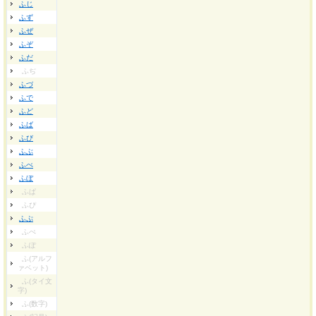
ふじ
ふず
ふぜ
ふぞ
ふだ
ふぢ
ふづ
ふで
ふど
ふば
ふび
ふぶ
ふべ
ふぼ
ふぱ
ふぴ
ふぷ
ふぺ
ふぽ
ふ(アルフ
ァベット)
ふ(タイ文
字)
ふ(数字)