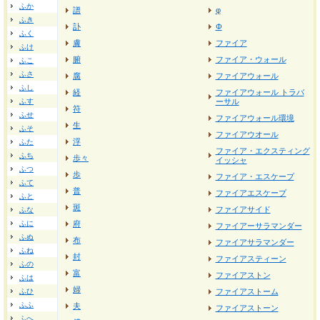
ふか
譜
φ
ふき
訃
Φ
ふく
膚
ファイア
ふけ
腑
ファイア・ウォール
ふこ
ふさ
腐
ファイアウォール
ふし
経
ファイアウォール トラバ
ふす
ーサル
符
ふせ
ファイアウォール環境
生
ふそ
ファイアウオール
浮
ふた
ファイア・エクスティング
ふち
歩々
イッシャ
ふつ
歩
ファイア・エスケープ
ふて
普
ファイアエスケープ
ふと
斑
ファイアサイド
ふな
ふに
府
ファイアーサラマンダー
ふぬ
布
ファイアサラマンダー
ふね
封
ファイアスティーン
ふの
富
ファイアストン
ふは
婦
ふひ
ファイアストーム
ふふ
夫
ファイアストーン
ふへ