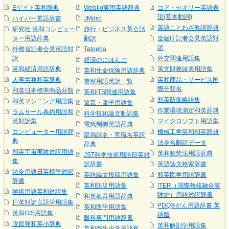
Eゲイト英和辞典
Weblio実用英語辞典
コア・セオリー英語表
現(基本動詞)
ハイパー英語辞書
JMdict
英語ことわざ教訓辞典
研究社 英和コンピュー
旅行・ビジネス英会話
ター用語辞典
翻訳
金融庁記者会見英語対
訳
外務省記者会見英語対
Tatoeba
訳
外交関連用語集
経済のにほんご
英和経済用語辞典
英文財務諸表用語集
英和生命保険用語辞典
人事労務和英辞典
英和商品・サービス国
警察用語英訳一覧
際分類名
和英日本標準商品分類
英和ITS関連用語集
和英防衛略語集
和英マシニング用語集
電気・電子用語集
作業環境測定和英辞典
ラムサール条約用語和
科学技術論文動詞集
英対訳集
マイクロソフト用語集
電気制御英語辞典
コンピューター用語辞
機械工学英和和英辞典
部局課名・官職名英訳
典
法令名翻訳データ
辞典
和英宇宙実験対訳用語
英和独禁法用語辞典
JST科学技術用語日英対
集
訳辞書
英語論文検索辞書
法令用語日英標準対訳
英語論文投稿用語集
和英図学用語辞書
辞書
英和防災用語集
ITER（国際熱核融合実
学術用語英和対訳集
験炉）用語対訳辞書
和英教育用語辞典
日英対訳言語学用語集
PDQ®がん用語辞書 英
英和医学用語集
英和GIS用語集
語版
眼科専門用語辞書
脱原発和英小辞典
英和解剖学用語集
英和寄生虫学用語集