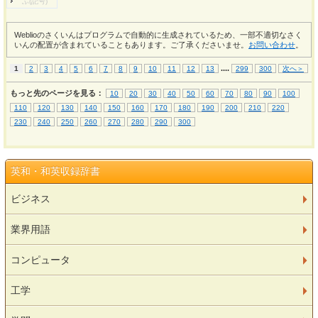
ふ(記号)
Weblioのさくいんはプログラムで自動的に生成されているため、一部不適切なさく
いんの配置が含まれていることもあります。ご了承くださいませ。
お問い合わせ
。
...
.
1
2
3
4
5
6
7
8
9
10
11
12
13
299
300
次へ＞
もっと先のページを見る：
10
20
30
40
50
60
70
80
90
100
110
120
130
140
150
160
170
180
190
200
210
220
230
240
250
260
270
280
290
300
英和・和英収録辞書
ビジネス
業界用語
コンピュータ
工学