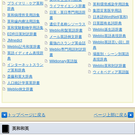
プライマリ・ケア英和
英和環境感染学用語集
ライフサイエンス辞書
辞典
集団災害医学用語
日英・英日専門用語辞
英和病理所見用語集
日本語WordNet(英和)
書
英和歯内療法用語集
日英固有名詞辞典
遺伝子名称シソーラス
英和実験動物学用語集
Weblio派生語辞書
Weblio和製英語辞書
EDR日英対訳辞書
Weblio英語表現辞典
メール英語例文辞書
JMnedict
Weblio英語言い回し辞
最強のスラング英会話
Weblio記号和英辞書
典
Weblio専門用語対訳辞
英語イディオム表現辞
場面別・シーン別英語
書
典
表現辞典
Wiktionary英語版
インターネットスラン
Weblio英和対訳辞書
グ英和辞典
ウィキペディア英語版
斎藤和英大辞典
人口統計学英英辞書
Weblio例文辞書
トップページに戻る
ページ上部に戻る
英和和英