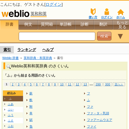
こんにちは、
ゲスト
さん[
ログイン
]
英和和英
使い方
ログイン
ホーム
もっと
辞書
例文
質問箱
単語帳
診断
翻訳
見る
▼
索引
ランキング
ヘルプ
Weblio 辞書
＞
英和辞典・和英辞典
＞ 索引
Weblio英和和英辞典 のさくいん
「ふ」から始まる用語のさくいん
...
.
1
2
3
4
5
6
7
8
9
10
11
12
13
299
300
次へ＞
絞込み
麸
フ
ふ
麩
ふ
ふあ
附
ファ
ふい
阜
ファ－タ－乳頭
ふう
賦
ファアームウエア
ふえ
ふお
負
ファイ