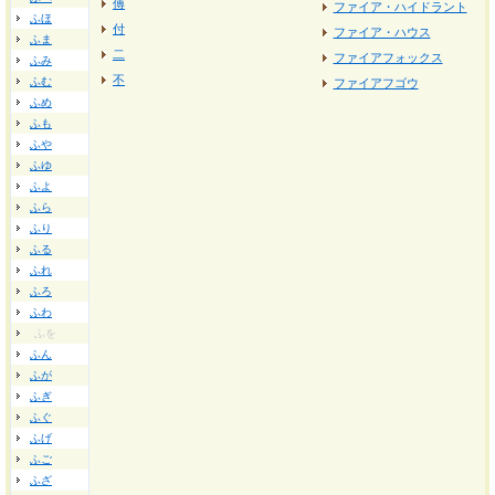
傅
ファイア・ハイドラント
ふほ
付
ファイア・ハウス
ふま
二
ファイアフォックス
ふみ
不
ふむ
ファイアフゴウ
ふめ
ふも
ふや
ふゆ
ふよ
ふら
ふり
ふる
ふれ
ふろ
ふわ
ふを
ふん
ふが
ふぎ
ふぐ
ふげ
ふご
ふざ