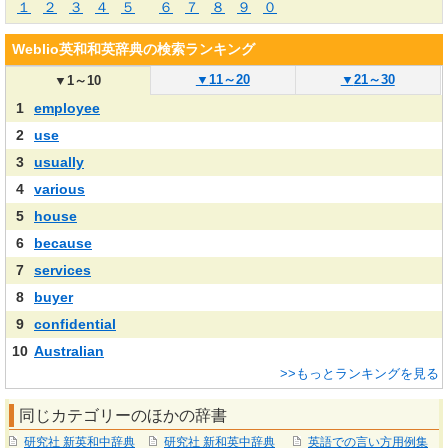
１
２
３
４
５
６
７
８
９
０
Weblio英和和英辞典の検索ランキング
▼
11～20
▼
21～30
▼
1～10
1
employee
2
use
3
usually
4
various
5
house
6
because
7
services
8
buyer
9
confidential
10
Australian
>>もっとランキングを見る
同じカテゴリーのほかの辞書
研究社 新英和中辞典
研究社 新和英中辞典
英語での言い方用例集