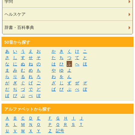
学問
ヘルスケア
辞書・百科事典
50音から探す
あ
い
う
え
お
か
き
く
け
こ
さ
し
す
せ
そ
た
ち
つ
て
と
な
に
ぬ
ね
の
は
ひ
ふ
へ
ほ
ま
み
む
め
も
や
ゆ
よ
ら
り
る
れ
ろ
わ
を
ん
が
ぎ
ぐ
げ
ご
ざ
じ
ず
ぜ
ぞ
だ
ぢ
づ
で
ど
ば
び
ぶ
べ
ぼ
ぱ
ぴ
ぷ
ぺ
ぽ
アルファベットから探す
Ａ
Ｂ
Ｃ
Ｄ
Ｅ
Ｆ
Ｇ
Ｈ
Ｉ
Ｊ
Ｋ
Ｌ
Ｍ
Ｎ
Ｏ
Ｐ
Ｑ
Ｒ
Ｓ
Ｔ
Ｕ
Ｖ
Ｗ
Ｘ
Ｙ
Ｚ
記号