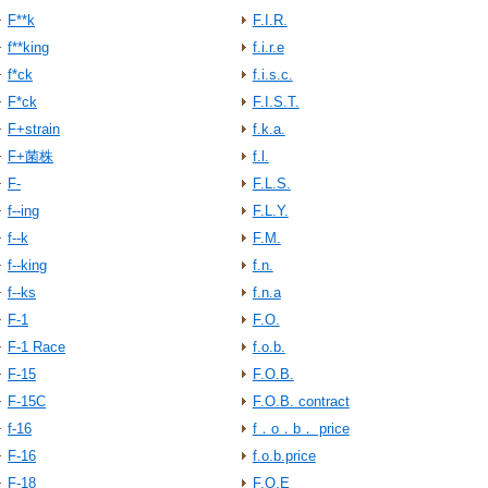
F**k
F.I.R.
f**king
f.i.r.e
f*ck
f.i.s.c.
F*ck
F.I.S.T.
F+strain
f.k.a.
F+菌株
f.l.
F-
F.L.S.
f--ing
F.L.Y.
f--k
F.M.
f--king
f.n.
f--ks
f.n.a
F-1
F.O.
F-1 Race
f.o.b.
F-15
F.O.B.
F-15C
F.O.B. contract
f-16
f．o．b． price
F-16
f.o.b.price
F-18
F.O.E