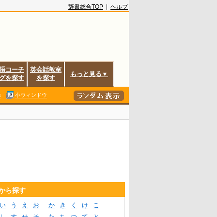
辞書総合TOP
|
ヘルプ
語コーチ
英会話教室
もっと見る▼
グを探す
を探す
除
小ウィンドウ
音から探す
い
う
え
お
か
き
く
け
こ
し
す
せ
そ
た
ち
つ
て
と