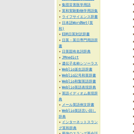
集団災害医学用語
▼
英和実験動物学用語集
▼
ライフサイエンス辞書
▼
日本語WordNet(英
▼
和)
EDR日英対訳辞書
▼
日英・英日専門用語辞
▼
書
日英固有名詞辞典
▼
JMnedict
▼
遺伝子名称シソーラス
▼
Weblio派生語辞書
▼
Weblio記号和英辞書
▼
Weblio和製英語辞書
▼
Weblio英語表現辞典
▼
英語イディオム表現辞
▼
典
メール英語例文辞書
▼
Weblio英語言い回し
▼
辞典
インターネットスラン
▼
グ英和辞典
最強のスラング英会話
▼