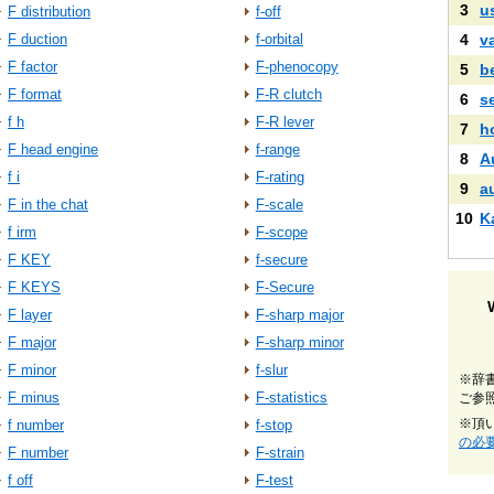
3
u
F distribution
f-off
F duction
f-orbital
4
v
F factor
F-phenocopy
5
b
F format
F-R clutch
6
s
f h
F-R lever
7
h
F head engine
f-range
8
A
f i
F-rating
9
a
F in the chat
F-scale
10
K
f irm
F-scope
F KEY
f-secure
F KEYS
F-Secure
F layer
F-sharp major
F major
F-sharp minor
F minor
f-slur
※辞
F minus
F-statistics
ご参
※頂
f number
f-stop
の必
F number
F-strain
f off
F-test