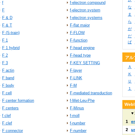
f
f-electron compound
な
F
f-electron system
ま
F & D
f-electron systems
ら
F & T
F-flat major
が
F (S-train)
F-FLOW
だ
F 1
F-function
ぱ
F 1 hybrid
F-head engine
F 2
F-head type
アル
F 3
F-KEY SETTING
Ａ
F actin
F-layer
Ｋ
F band
F-LINK
Ｕ
F body
F-M
１
F cell
F-mediated transduction
F center formation
f-Met-Leu-Phe
We
F centers
F-Minus
▼
f clef
f-moll
1
e
F clef
f-number
2
u
F connector
F-number