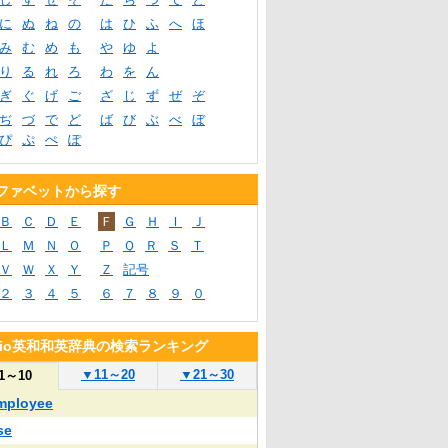
に
ぬ
ね
の
は
ひ
ふ
へ
ほ
み
む
め
も
や
ゆ
よ
り
る
れ
ろ
わ
を
ん
ぎ
ぐ
げ
ご
ざ
じ
ず
ぜ
ぞ
ぢ
づ
で
ど
ば
び
ぶ
べ
ぼ
ぴ
ぷ
ぺ
ぽ
ファベットから探す
Ｂ
Ｃ
Ｄ
Ｅ
Ｆ
Ｇ
Ｈ
Ｉ
Ｊ
Ｌ
Ｍ
Ｎ
Ｏ
Ｐ
Ｑ
Ｒ
Ｓ
Ｔ
Ｖ
Ｗ
Ｘ
Ｙ
Ｚ
記号
２
３
４
５
６
７
８
９
０
blio英和和英辞典の検索ランキング
▼
11～20
▼
21～30
1～10
mployee
se