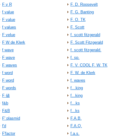
F v R
F. D. Roosevelt
f value
F. G. Banting
F value
F. O. TK
f values
F. Scott
F velue
f. scott fitzgerald
F W de Klerk
F. Scott Fitzgerald
f wave
f. scott fitzgerald.
F wave
f. sp.
F waves
F. V. COOL F. W. TK
f word
F. W. de Klerk
F word
f. waves
F words
f…king
F 値
f...king
f&b
f…ks
F&B
f...ks
F' plasmid
F.A.B.
f'd
F.A.Q.
F'factor
f.a.s.