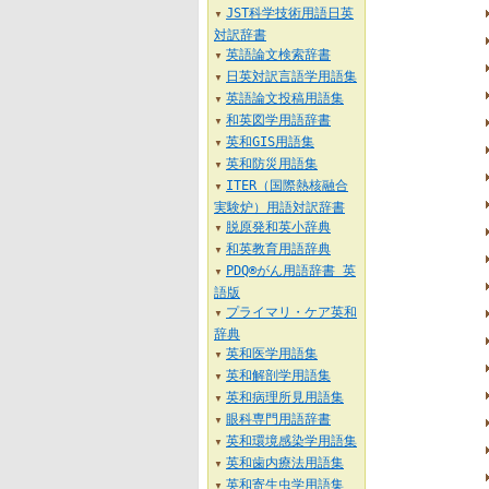
JST科学技術用語日英
▼
対訳辞書
英語論文検索辞書
▼
日英対訳言語学用語集
▼
英語論文投稿用語集
▼
和英図学用語辞書
▼
英和GIS用語集
▼
英和防災用語集
▼
ITER（国際熱核融合
▼
実験炉）用語対訳辞書
脱原発和英小辞典
▼
和英教育用語辞典
▼
PDQ®がん用語辞書 英
▼
語版
プライマリ・ケア英和
▼
辞典
英和医学用語集
▼
英和解剖学用語集
▼
英和病理所見用語集
▼
眼科専門用語辞書
▼
英和環境感染学用語集
▼
英和歯内療法用語集
▼
英和寄生虫学用語集
▼