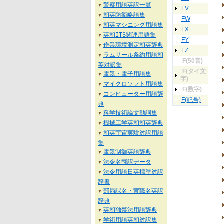
警察用語英訳一覧
▼
FV
和英防衛略語集
▼
FW
和英マシニング用語集
▼
FX
英和ITS関連用語集
▼
FY
作業環境測定和英辞典
▼
FZ
ラムサール条約用語和
▼
F(50音)
英対訳集
F(タイ文
電気・電子用語集
▼
字)
マイクロソフト用語集
▼
F(数字)
コンピューター用語辞
▼
F(記号)
典
科学技術論文動詞集
▼
機械工学英和和英辞典
▼
和英宇宙実験対訳用語
▼
集
電気制御英語辞典
▼
法令名翻訳データ
▼
法令用語日英標準対訳
▼
辞書
部局課名・官職名英訳
▼
辞典
英和独禁法用語辞典
▼
学術用語英和対訳集
▼