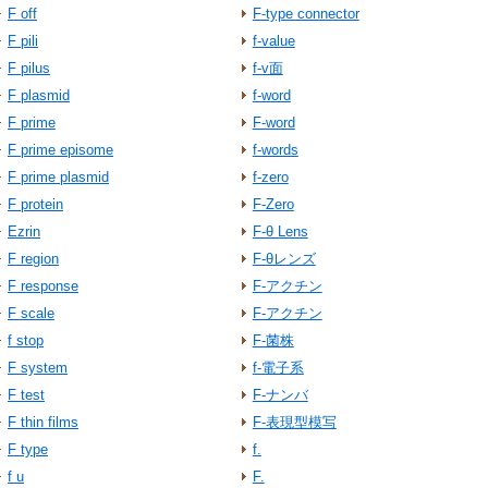
F off
F-type connector
F pili
f-value
F pilus
f-v面
F plasmid
f-word
F prime
F-word
F prime episome
f-words
F prime plasmid
f-zero
F protein
F-Zero
Ezrin
F-θ Lens
F region
F-θレンズ
F response
F‐アクチン
F scale
F-アクチン
f stop
F-菌株
F system
f-電子系
F test
F-ナンバ
F thin films
F-表現型模写
F type
f.
f u
F.