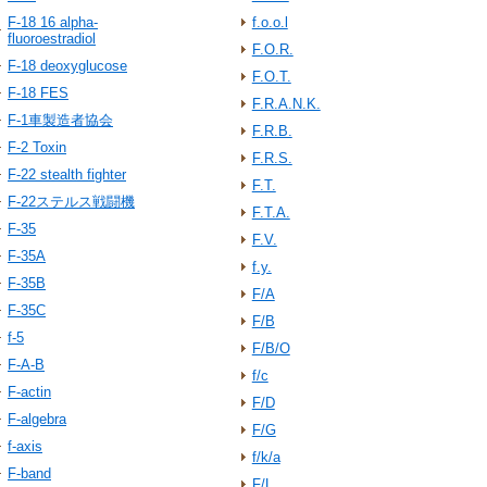
F-18 16 alpha-
f.o.o.l
fluoroestradiol
F.O.R.
F-18 deoxyglucose
F.O.T.
F-18 FES
F.R.A.N.K.
F-1車製造者協会
F.R.B.
F-2 Toxin
F.R.S.
F-22 stealth fighter
F.T.
F-22ステルス戦闘機
F.T.A.
F-35
F.V.
F-35A
f.y.
F-35B
F/A
F-35C
F/B
f-5
F/B/O
F-A-B
f/c
F-actin
F/D
F-algebra
F/G
f-axis
f/k/a
F-band
F/L