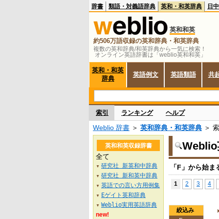
辞書
類語・対義語辞典
英和・和英辞典
日中
英和和英
約506万語収録の英和辞典・和英辞典
複数の英和辞典/和英辞典から一気に検索！
オンライン英語辞書は「weblio英和和英」
英和・和英
英語例文
英語類語
共
辞典
索引
ランキング
ヘルプ
Weblio 辞書
＞
英和辞典・和英辞典
＞ 
Webl
英和和英収録辞書
全て
研究社 新英和中辞典
「F」から始ま
▼
研究社 新和英中辞典
▼
1
2
3
4
英語での言い方用例集
▼
Eゲイト英和辞典
▼
Weblio実用英語辞典
▼
絞込み
new!