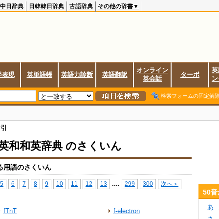
中日辞典
日韓韓日辞典
古語辞典
その他の辞書▼
オンライン
英
起表現
英単語帳
英語力診断
英語翻訳
ターボ
英会話
ン
検索フォームの固定解
索引
io英和和英辞典 のさくいん
る用語のさくいん
...
.
5
6
7
8
9
10
11
12
13
299
300
次へ＞
50
あ
fTnT
f-electron
さ