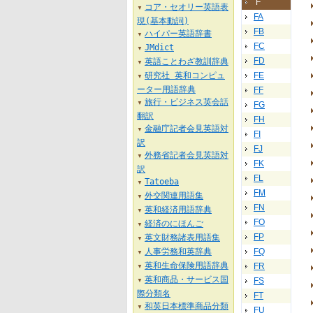
F
コア・セオリー英語表
▼
FA
現(基本動詞)
FB
ハイパー英語辞書
▼
FC
JMdict
▼
FD
英語ことわざ教訓辞典
▼
研究社 英和コンピュ
FE
▼
ーター用語辞典
FF
旅行・ビジネス英会話
▼
FG
翻訳
FH
金融庁記者会見英語対
▼
FI
訳
FJ
外務省記者会見英語対
▼
FK
訳
FL
Tatoeba
▼
FM
外交関連用語集
▼
FN
英和経済用語辞典
▼
FO
経済のにほんご
▼
FP
英文財務諸表用語集
▼
人事労務和英辞典
FQ
▼
英和生命保険用語辞典
FR
▼
英和商品・サービス国
FS
▼
際分類名
FT
和英日本標準商品分類
▼
FU