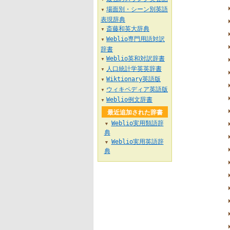
場面別・シーン別英語
▼
表現辞典
斎藤和英大辞典
▼
Weblio専門用語対訳
▼
辞書
Weblio英和対訳辞書
▼
人口統計学英英辞書
▼
Wiktionary英語版
▼
ウィキペディア英語版
▼
Weblio例文辞書
▼
最近追加された辞書
Weblio実用類語辞
▼
典
Weblio実用英語辞
▼
典