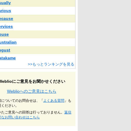
sually
arious
ecause
ervices
ouse
ustralian
ugust
atakame
>>もっとランキングを見る
Weblioにご意見をお聞かせください
Weblioへのご意見はこちら
書についてのお問合せは、「
よくある質問
」も
照ください。
いたご意見への回答は行っておりません。
返信
要なお問い合わせはこちら