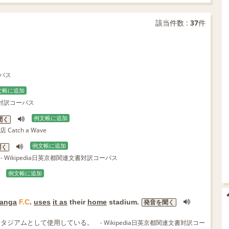
該当件数 :
37
件
ーパス
文帳に追加
文書対訳コーパス
例文帳に追加
聞く
 Catch a Wave
例文帳に追加
聞く
- Wikipedia日英京都関連文書対訳コーパス
例文帳に追加
anga
F.C
.
uses
it as
their
home
stadium.
発音を聞く
スタジアムとして使用している。
- Wikipedia日英京都関連文書対訳コー