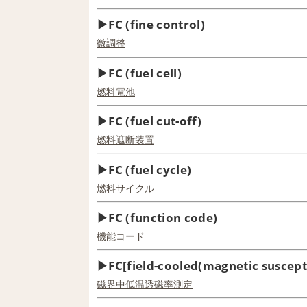
FC (fine control)
微調整
FC (fuel cell)
燃料電池
FC (fuel cut-off)
燃料
遮断装置
FC (fuel cycle)
燃料サイクル
FC (function code)
機能コード
FC[field-cooled(magnetic suscept
磁界
中低
温
透磁率測定