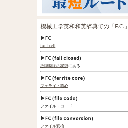
機械工学英和和英辞典での「F.C.
FC
fuel cell
FC (fail closed)
故障時
閉
の状態
にある
FC (ferrite core)
フェライト磁心
FC (file code)
ファイル・コード
FC (file conversion)
ファイル変換