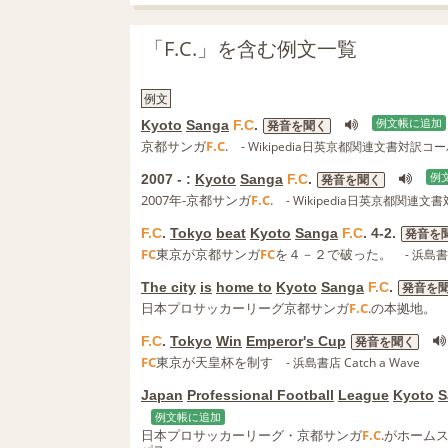
「F.C.」を含む例文一覧
例文
Kyoto
Sanga
F.C
.
例文帳に追加
発音を聞く
京都サンガ
F.C
.
- Wikipedia日英京都関連文書対訳コ
2007 - :
Kyoto
Sanga
F.C
.
例
発音を聞く
2007年-京都サンガ
F.C
.
- Wikipedia日英京都関連
F.C
.
Tokyo
beat
Kyoto
Sanga
F.C
. 4-2.
発音を
FC
東京が京都サンガ
FC
を４－２で破った。
- 浜島書店
The city
is
home to
Kyoto
Sanga
F.C
.
発音を
日本プロサッカーリーグ京都サンガ
F.C
.の本拠地。
F.C
.
Tokyo
Win
Emperor
'
s Cup
発音を聞く
FC
東京が天皇杯を制す
- 浜島書店 Catch a Wave
Japan
Professional Football
League
Kyoto
S
例文帳に追加
日本プロサッカーリーグ・京都サンガ
F.C
.がホーム