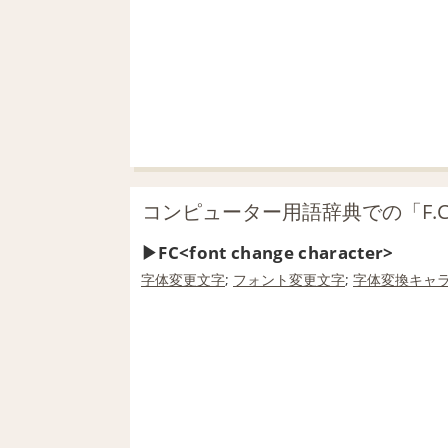
コンピューター用語辞典での「F.C
FC<font change character>
字体
変更
文字
;
フォント
変更
文字
;
字体
変換
キャ