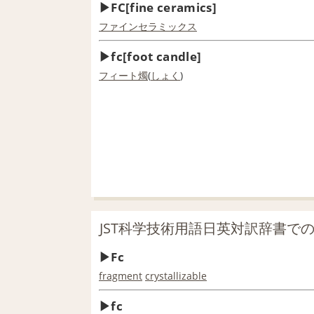
FC[fine ceramics]
ファインセラミックス
fc[foot candle]
フィート
燭
(
しょく
)
JST科学技術用語日英対訳辞書での「
Fc
fragment
crystallizable
fc