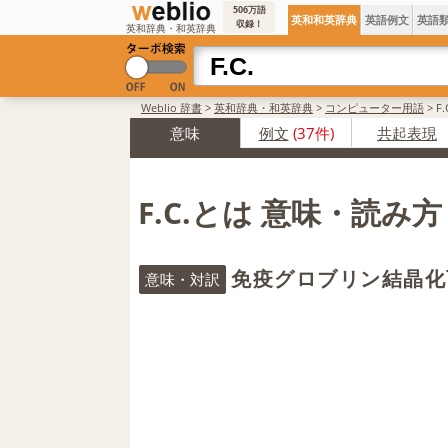
506万語
英和和英辞典
英語例文
英語
収録！
英和辞典・和英辞典
Weblio 辞書
>
英和辞典・和英辞典
>
コンピューター用語
>
F
意味
例文
(37件)
共起表現
F.C.とは 意味・読み
免疫グロブリン結晶化
意味・対訳