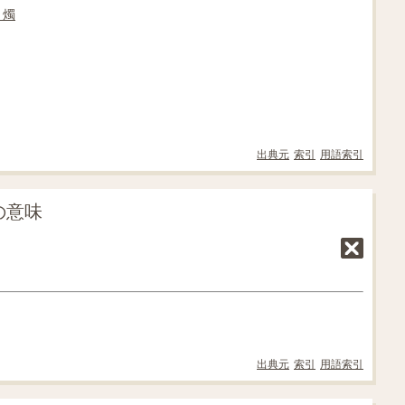
ト
燭
出典元
索引
用語索引
の意味
出典元
索引
用語索引