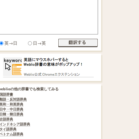
英→日
日→英
weblioの他の辞書でも検索してみる
国語辞書
類語・反対語辞典
英和・和英辞典
日中・中日辞典
日韓・韓日辞典
古語辞典
インドネシア語辞典
タイ語辞典
ベトナム語辞典