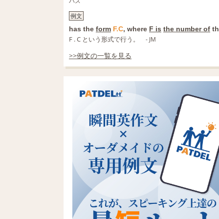
パス
例文
has the
form
F.C
, where
F is
the number of
t
F . C という形式で行う。
- JM
>>例文の一覧を見る