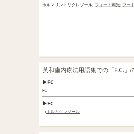
ホルマリントリクレゾール;
フィート
燭光
;
フー
英和歯内療法用語集での「F.C.」
FC
FC
FC
→
ホルムクレゾール