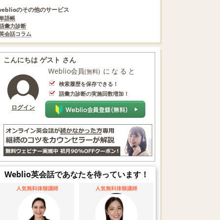
weblioのその他のサービス
単語帳
語彙力診断
英会話コラム
こんにちは ゲスト さん
Weblio会員
になると
(無料)
検索履歴を保存できる！
語彙力診断の実施回数増加！
ログイン
Weblio英会話であなたを待っています！