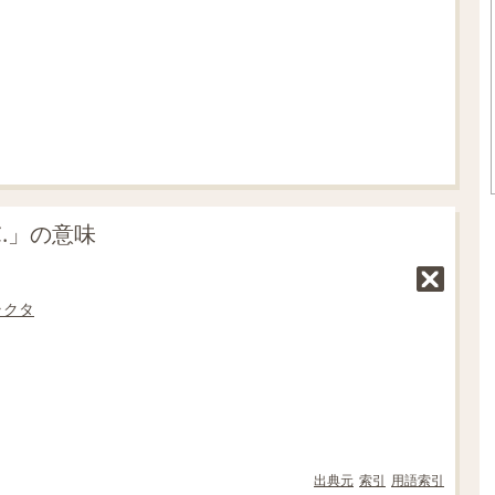
.
1
8
%
.」の意味
ラクタ
出典元
索引
用語索引