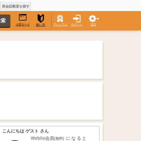
英会話教室を探す
小窓モード
プレミアム
ログイン
設定
使い方
こんにちは ゲスト さん
Weblio会員
になると
(無料)