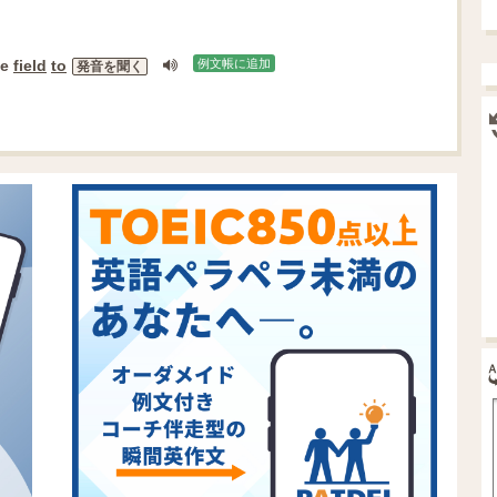
he
field
to
例文帳に追加
発音を聞く