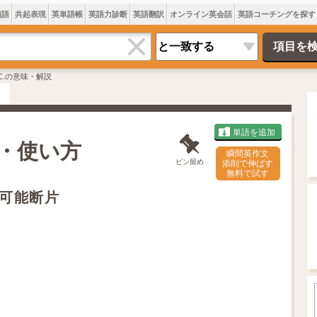
類語
共起表現
英単語帳
英語力診断
英語翻訳
オンライン英会話
英語コーチングを探す
.C.の意味・解説
単語を追加
方・使い方
瞬間英作文
ピン留め
添削で伸ばす
無料で試す
可能断片
L
o
/
U
a
n
d
m
e
u
d
t
:
e
7
4