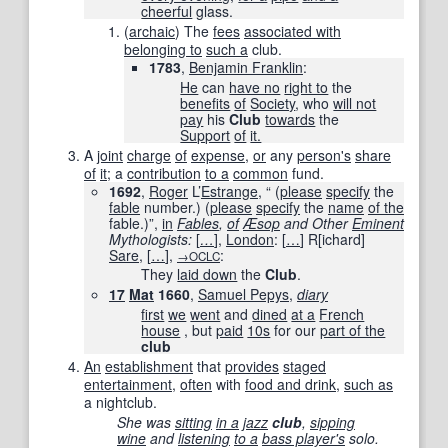
cheerful
glass.
(
archaic
)
The
fees
associated with
belonging to
such a
club.
1783
,
Benjamin Franklin
:
He
can
have no
right to
the
benefits
of
Society
, who
will not
pay
his
Club
towards
the
Support
of
it.
A
joint
charge
of
expense
,
or
any
person
's
share
of
it
; a
contribution
to a
common
fund.
1692
,
Roger
L’
Estrange
, “
(
please
specify
the
fable
number.)
(
please
specify
the
name
of the
fable.)
”,
in
Fables
,
of
Æsop
and Other
Eminent
Mythologists:
[
…
]
,
London
:
[
…
]
R
[
ichard
]
Sare
,
[
…
]
,
:
→OCLC
They
laid down
the
Club
.
17
Mat
1660
,
Samuel Pepys
,
diary
first
we
went
and
dined
at a
French
house
, but
paid
10s
for our
part of the
club
An
establishment
that
provides
staged
entertainment
,
often
with
food and drink
,
such as
a nightclub.
She was
sitting
in a
jazz
club
,
sipping
wine
and
listening
to a
bass player
's
solo.