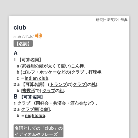
研究社 新英和中辞典
club
club
/
klˈʌb
/
【名詞】
A
1
【可算名詞】
a (
武器
用の
頭が
太く
て
重い
)
こん棒
.
b (ゴルフ・ホッケー
などの
)
クラブ
，
打球
棒
.
c ＝
Indian club
.
2
a
【可算名詞】
(
トランプ
の)
クラブ
(の
札
).
b [
複数形
で]
クラブ
の
組
.
B
【可算名詞】
1
クラブ
《
同好会
・
共済会
・
頒布会
など》.
2
a
クラブ
室
[
会館
].
b ＝
nightclub
.
名詞としての「club」の
イディオムやフレーズ