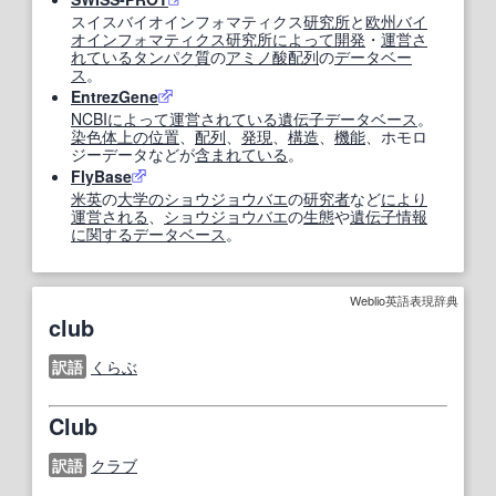
スイスバイオインフォマティクス
研究所
と
欧州
バイ
オインフォマティクス
研究所
によって
開発
・
運営
さ
れている
タンパク質
の
アミノ酸配列
の
データベー
ス
。
EntrezGene
NCBI
によって
運営
されている
遺伝子データベース
。
染色体
上の
位置
、
配列
、
発現
、
構造
、
機能
、ホモロ
ジーデータなどが
含まれている
。
FlyBase
米英
の
大学の
ショウジョウバエ
の
研究者
など
により
運営
される
、
ショウジョウバエ
の
生態
や
遺伝子情報
に関する
データベース
。
Weblio英語表現辞典
club
訳語
くらぶ
Club
訳語
クラブ