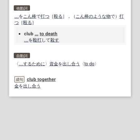
他動詞
…
を
こん棒
で
打つ
［
殴る
］，（
こん棒のような
物
で）
打
つ
［
殴る
］
club
...
to death
…
を
殴打
して
殺す
自動詞
〈
…するために
〉
資金
を
出し合う
〈
to do
〉
club together
成句
金
を
出し合う