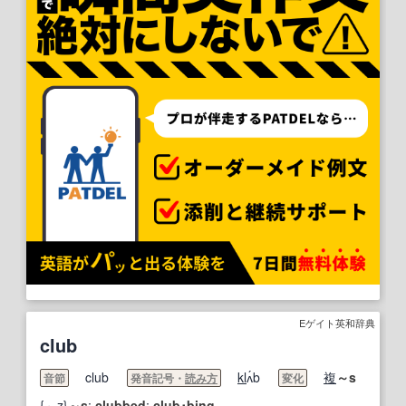
Eゲイト英和辞典
club
club
kl
ʌ́b
複
～s
音節
発音記号・
読み方
変化
{～z}
～s
;
clubbed
;
club･bing