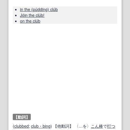
in the (púdding) clúb
Jóin the clúb!
on the clúb
【動詞】
(
clubbed
;
club・bing
)
【他動詞】
〈…を〉
こん棒
で
打つ