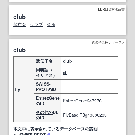
EDR日英対訳辞書
club
頒布会
；
クラブ
；
会所
遺伝子名称シソーラス
club
遺伝子名
club
同義語（エ
cb
イリアス）
SWISS-
---
fly
PROTのID
EntrezGene
EntrezGene:247976
のID
その他の
DB
FlyBase:FBgn0000263
のID
本文中に表示されているデータベースの説明
SWISS-PROT