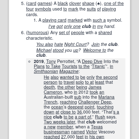
(
card
games
)
A
black
clover
shape
(♣),
one of the
four
symbols
used
to
mark
the
suits
of
playing
cards.
A
playing card
marked
with
such a
symbol.
I've
got
only one
club
in
my
hand.
(
humorous
)
Any
set of
people
with a
shared
characteristic.
You also
hate
Night Court
?
Join
the
club
.
Michael
stood
you
up
?
Welcome to
the
club
.
2019
,
Tony
Perrottet, “A
Deep Dive
Into the
Plans
to Take
Tourists
to the
‘
Titanic
’”,
in
Smithsonian
Magazine
:
He
also
wanted to
be
only
the second
person
to
travel
solo
to at
least
that
depth
,
the other
being
James
Cameron
, who
in
2012
took
an
Australian-built
sub
into the
Mariana
Trench
,
reaching
Challenger Deep
,
the
ocean
’s
deepest
point
,
touching
down
at
close to
36
,000 feet. “That’
s a
nice
club
to be
a part of
,”
Rush
says.
Two weeks later
, that
club
welcomed
a new
member
, when a
Texas
businessman
named
Victor
Vescovo
reached
27
,000
feet
in
his own