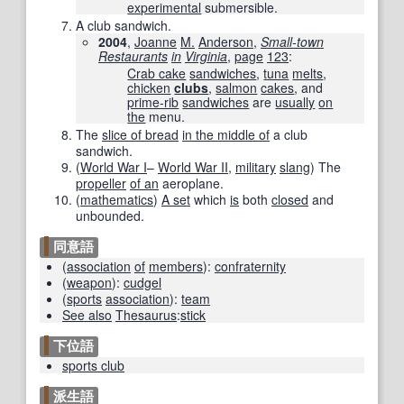
experimental
submersible.
A club sandwich.
2004
,
Joanne
M.
Anderson
,
Small-town
Restaurants
in
Virginia
,
page
123
:
Crab cake
sandwiches
,
tuna
melts
,
chicken
clubs
,
salmon
cakes
, and
prime-rib
sandwiches
are
usually
on
the
menu.
The
slice of bread
in the middle of
a club
sandwich.
(
World War I
–
World War II
,
military
slang
)
The
propeller
of an
aeroplane.
(
mathematics
)
A set
which
is
both
closed
and
unbounded.
同意語
(
association
of
members
)
:
confraternity
(
weapon
)
:
cudgel
(
sports
association
)
:
team
See also
Thesaurus
:
stick
下位語
sports club
派生語