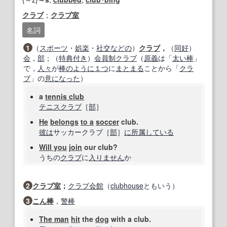
クラブ
；
クラブ
室
名詞
1
（
スポーツ
・
娯楽
・
社交
などの
）
クラブ
，
（
同好
）
会
，
部
；（
特典
付き
）
会員制
クラブ
（
原義
は「
太い
棒
」
で，
人々
が
棒
のように
１つ
に
まとまる
ことから「
クラ
ブ
」の
意
になった
）
a
tennis club
テニスクラブ
［
部
］
He
belongs
to a
soccer
club.
彼は
サッカークラブ［
部
］
に所属している
Will you
join
our club?
うちの
クラブ
に
入り
ません
か
2
クラブ
室
；
クラブ
会館
（
clubhouse
ともいう）
3
こん棒
，
警棒
The man
hit
the
dog
with a club.