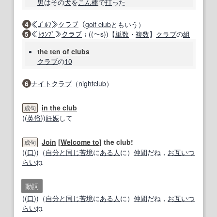
男
はその
犬
を
こん棒
で
打
った
4
≪
ｺﾞﾙﾌ
≫
クラブ
（
golf club
ともいう）
5
≪
ﾄﾗﾝﾌﾟ
≫
クラブ
；((～s))【
単数
・
複数
】
クラブ
の
組
the
ten
of
clubs
クラブ
の
10
6
ナイトクラブ
（
nightclub
）
in the club
成句
((
英
俗
))
妊娠
して
Join
[
Welcome to
] the club!
成句
((
口
))（
自分
と同じ
苦境
に
ある人
に）
仲間
だね，
お互い
つ
らい
ね
動詞
((
口
))（
自分
と同じ
苦境
に
ある人
に）
仲間
だね，
お互い
つ
らい
ね