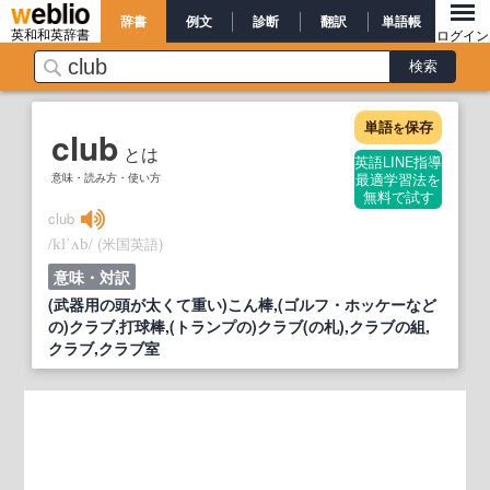
辞書
例文
診断
翻訳
単語帳
英和和英辞書
ログイン
単語
保存
を
club
とは
英語LINE指導
意味・読み方・使い方
最適学習法を
無料で試す
club
/
/
(米国英語)
klˈʌb
意味・対訳
(武器用の頭が太くて重い)こん棒,(ゴルフ・ホッケーなど
の)クラブ,打球棒,(トランプの)クラブ(の札),クラブの組,
クラブ,クラブ室