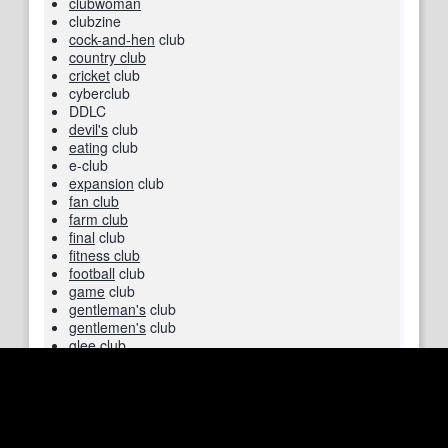
clubwoman
clubzine
cock-and-hen
club
country club
cricket
club
cyberclub
DDLC
devil
's
club
eating
club
e-club
expansion
club
fan club
farm club
final
club
fitness club
football
club
game
club
gentleman
's
club
gentlemen's
club
glee club
going
home
club
golden club
golf-club
golf club
goose
club