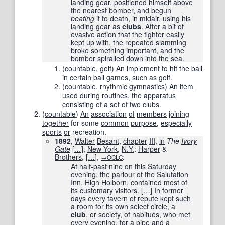
landing gear
,
positioned
himself
above
the nearest
bomber
, and
begun
beating
it to
death
,
in midair
,
using
his
landing gear
as
clubs
. After
a bit of
evasive action
that the
fighter
easily
kept up
with, the
repeated
slamming
broke
something
important
, and the
bomber
spiralled
down
into the sea.
(
countable
,
golf
)
An
implement
to
hit
the
ball
in
certain
ball games
,
such as
golf.
(
countable
,
rhythmic gymnastics
)
An
item
used
during
routines
, the
apparatus
consisting of
a set of
two
clubs.
(
countable
)
An
association
of
members
joining
together
for some
common
purpose
,
especially
sports
or
recreation.
1892
,
Walter
Besant
,
chapter
III
,
in
The
Ivory
Gate
[
…
]
,
New York
,
N.Y.
:
Harper
&
Brothers
,
[
…
]
,
:
→OCLC
At
half-past
nine
on
this Saturday
evening
, the
parlour
of the
Salutation
Inn
,
High
Holborn
,
contained
most of
its
customary
visitors.
[
…
]
In former
days
every
tavern
of
repute
kept
such
a
room
for
its own
select
circle
, a
club
,
or
society
,
of
habitué
s, who
met
every evening
,
for a
pipe
and a