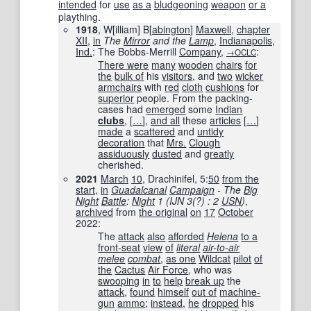
intended
for
use
as a
bludgeoning
weapon
or a
plaything.
1918
, W[illiam] B[
abington
]
Maxwell
,
chapter
XII
,
in
The
Mirror
and the
Lamp
,
Indianapolis
,
Ind.
: The Bobbs-Merrill
Company
,
:
→OCLC
There were
many
wooden
chairs
for
the
bulk of
his
visitors
, and
two
wicker
armchairs
with
red
cloth
cushions
for
superior
people. From the packing-
cases had
emerged
some
Indian
clubs
,
[
…
]
,
and all
these
articles
[
…
]
made
a
scattered
and
untidy
decoration
that
Mrs.
Clough
assiduously
dusted
and
greatly
cherished.
2021
March
10
, Drachinifel, 5:
50
from the
start
,
in
Guadalcanal
Campaign
- The
Big
Night
Battle
:
Night
1 (IJN 3(?) : 2
USN
)
‎,
archived
from
the original
on
17
October
2022
:
The
attack
also
afforded
Helena
to a
front-seat
view
of
literal
air-to-air
melee
combat
,
as one
Wildcat
pilot
of
the
Cactus
Air Force
, who was
swooping
in
to
help
break up
the
attack
,
found
himself
out of
machine-
gun
ammo
;
instead
,
he
dropped
his