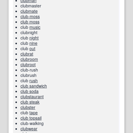
clubman
clubmaster
clubmate
club-moss
club moss
club
music
clubnight
club
night
club
nine
club
out
clubrat
clubroom
clubroot
club-rush
clubrush
club
rush
club sandwich
club soda
clubstaurant
club steak
clubster
club
tape
club topsail
club-walking
clubwear