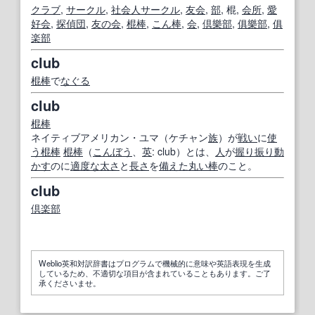
クラブ
,
サークル
,
社会人
サークル
,
友
会
,
部
, 棍,
会所
,
愛
好会
,
探偵
団
,
友の会
,
棍棒
,
こん棒
,
会
,
倶樂部
,
俱樂部
,
俱
楽部
club
棍棒
で
なぐる
club
棍棒
ネイティブアメリカン・ユマ（ケチャン
族
）が
戦い
に
使
う
棍棒
棍棒
（
こんぼう
、
英
: club）とは、
人
が
握り
振り
動
かす
のに
適度な
太さ
と
長さ
を
備えた
丸い
棒
のこと。
club
倶楽部
Weblio英和対訳辞書はプログラムで機械的に意味や英語表現を生成
しているため、不適切な項目が含まれていることもあります。ご了
承くださいませ。