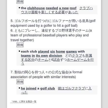
用例
クラブハ
the
clubhouse
needed
a new
roof
ウス
は
屋根
を
新しくする
必要
が
あった
5.
ゴルフボールを打つのにゴルファーが用いる道具(golf
equipment used by a golfer to hit a golf ball)
6.
ともにプレーし、遠征するプロ野球選手のチーム(a
team of professional baseball players who play and
travel together)
用例
each club
played
six
home
games
with
どの
クラブ
も
所属
teams
in
its own
division
する
区分
の
チーム
と6
試合
ずつ
ホームゲーム
を行
う
7.
類似の関心を持つ人々の公式な協会(a formal
association of people with similar interests)
用例
彼は
ゴルフクラブ
に
入
he
joined
a
golf club
った
「club」に関する類語一覧