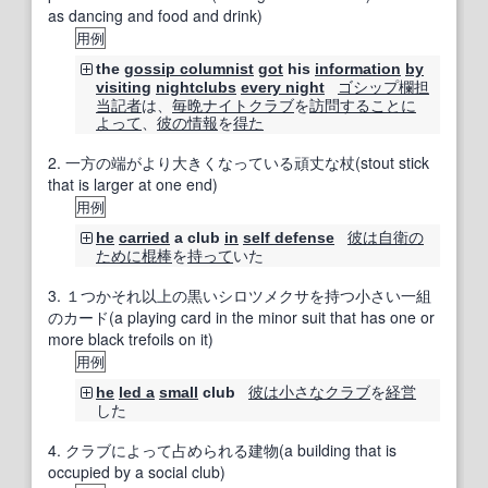
as dancing and food and drink)
用例
the
gossip columnist
got
his
information
by
ゴシップ欄
担
visiting
nightclubs
every night
当
記者
は、
毎晩
ナイトクラブ
を
訪問する
ことに
よって
、
彼の
情報
を
得た
2.
一方の端がより大きくなっている頑丈な杖(stout stick
that is larger at one end)
用例
彼は
自衛
の
he
carried
a club
in
self defense
ために
棍棒
を
持って
いた
3.
１つかそれ以上の黒いシロツメクサを持つ小さい一組
のカード(a playing card in the minor suit that has one or
more black trefoils on it)
用例
彼は
小さな
クラブ
を
経営
he
led a
small
club
した
4.
クラブによって占められる建物(a building that is
occupied by a social club)