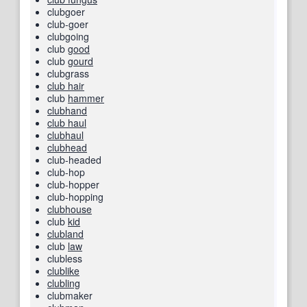
clubgoer
club-goer
clubgoing
club
good
club
gourd
clubgrass
club hair
club
hammer
clubhand
club haul
clubhaul
clubhead
club-headed
club-hop
club-hopper
club-hopping
clubhouse
club
kid
clubland
club
law
clubless
clublike
clubling
clubmaker