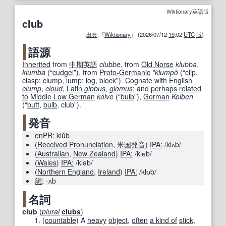
Wiktionary英語版
club
出典
:『
Wiktionary
』 (2026/07/12
19
:02
UTC
版
)
語源
Inherited
from
中期
英語
clubbe
, from
Old Norse
klubba
,
klumba
(
“
cudgel
”
)
, from
Proto-Germanic
*klumpô
(
“
clip
,
clasp
;
clump
,
lump
;
log
,
block
”
)
.
Cognate
with
English
clump
,
cloud
,
Latin
globus
,
glomus
; and
perhaps
related
to
Middle Low German
kolve
(
“
bulb
”
)
,
German
Kolben
(
“
butt
,
bulb
, club
”
)
.
発音
enPR:
kl
ŭb
(
Received Pronunciation
,
米国
発音
)
IPA:
/klʌb/
(
Australian
,
New Zealand
)
IPA:
/klɐb/
(
Wales
)
IPA:
/kləb/
(
Northern England
,
Ireland
)
IPA:
/klʊb/
韻
:
-ʌb
名詞
club
(
plural
clubs
)
(
countable
)
A
heavy
object
,
often
a kind of
stick
,