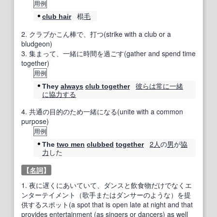
用例
棍
毛
club hair
2.
クラブかこん棒で、打つ(strike with a club or a
bludgeon)
3.
集まって、一緒に時間を過ごす(gather and spend time
together)
用例
彼らは
常に
一緒
They
always
club together
に
協力する
4.
共通の目的のため一緒になる(unite with a common
purpose)
用例
2人
の
男
が
協
The
two men
clubbed
together
力
した
【
名詞
】
1.
夜に遅くにあいていて、ダンスと飲食物だけでなくエ
ンターテイメント（歌手またはダンサーのような）を提
供するスポット(a spot that is open late at night and that
provides entertainment (as singers or dancers) as well