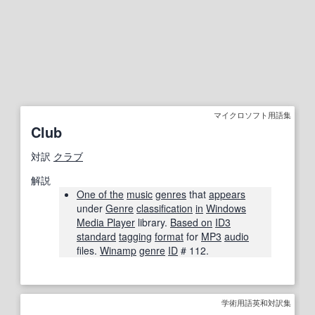
マイクロソフト用語集
Club
対訳
クラブ
解説
One of the
music
genres
that
appears
under
Genre
classification
in
Windows
Media Player
library.
Based on
ID3
standard
tagging
format
for
MP3
audio
files.
Winamp
genre
ID
# 112.
学術用語英和対訳集