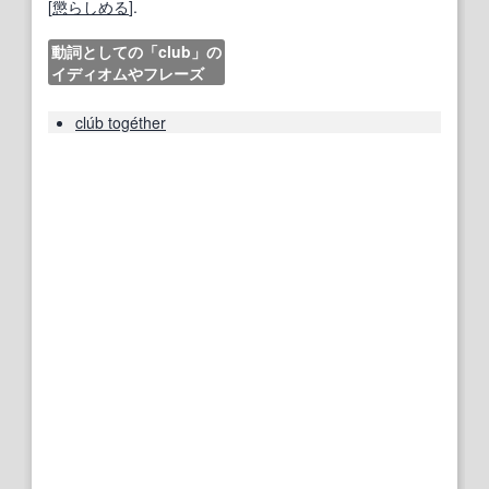
[
懲らしめる
].
動詞としての「club」の
イディオムやフレーズ
clúb togéther