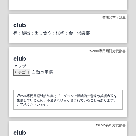
斎藤和英大辞典
club
棒
；
醵出
；
出し合う
；
棍棒
；
会
；
倶楽部
Weblio専門用語対訳辞書
club
クラブ
自動車用語
カテゴリ
Weblio専門用語対訳辞書はプログラムで機械的に意味や英語表現を
生成しているため、不適切な項目が含まれていることもあります。
ご了承くださいませ。
Weblio英和対訳辞書
club