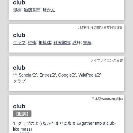
club
球桿
;
触腕掌部
;
球かん
JST科学技術用語日英対訳辞書
club
クラブ
;
棍棒
;
棍棒
体
;
触腕掌部
;
球
杆;
警棒
ライフサイエンス辞書
club
***
Scholar
,
Entrez
,
Google
,
WikiPedia
クラブ
日本語WordNet(英和)
club
【
動詞
】
1.
クラブのようなかたまりに集まる(gather into a club-
like mass)