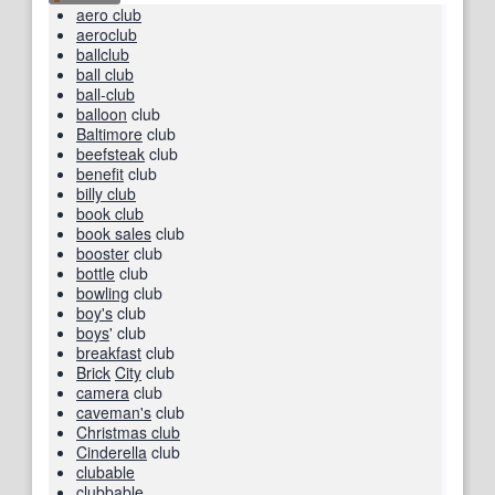
aero club
aeroclub
ballclub
ball club
ball-club
balloon
club
Baltimore
club
beefsteak
club
benefit
club
billy club
book club
book sales
club
booster
club
bottle
club
bowling
club
boy
's
club
boys
' club
breakfast
club
Brick
City
club
camera
club
caveman
's
club
Christmas club
Cinderella
club
clubable
clubbable