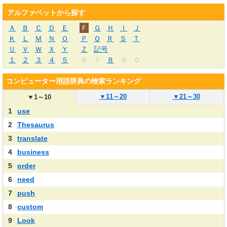
アルファベットから探す
Ａ
Ｂ
Ｃ
Ｄ
Ｅ
Ｆ
Ｇ
Ｈ
Ｉ
Ｊ
Ｋ
Ｌ
Ｍ
Ｎ
Ｏ
Ｐ
Ｑ
Ｒ
Ｓ
Ｔ
Ｕ
Ｖ
Ｗ
Ｘ
Ｙ
Ｚ
記号
１
２
３
４
５
６
７
８
９
０
コンピューター用語辞典の検索ランキング
▼
11～20
▼
21～30
▼
1～10
1
use
2
Thesaurus
3
translate
4
business
5
order
6
need
7
push
8
custom
9
Look