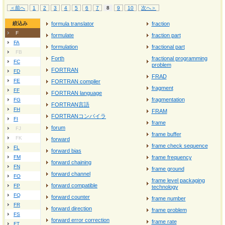
＜前へ
1
2
3
4
5
6
7
8
9
10
次へ＞
絞込み
formula translator
fraction
F
formulate
fraction part
FA
formulation
fractional part
FB
Forth
fractional programming
FC
problem
FORTRAN
FD
FRAD
FE
FORTRAN compiler
fragment
FF
FORTRAN language
fragmentation
FG
FORTRAN言語
FH
FRAM
FORTRANコンパイラ
FI
frame
forum
FJ
frame buffer
FK
forward
frame check sequence
FL
forward bias
FM
frame frequency
forward chaining
FN
frame ground
forward channel
FO
frame level packaging
forward compatible
FP
technology
FQ
forward counter
frame number
FR
forward direction
frame problem
FS
forward error correction
frame rate
FT