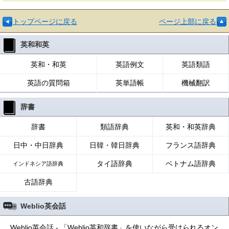
トップページに戻る
ページ上部に戻る
英和和英
英和・和英
英語例文
英語類語
英語の質問箱
英単語帳
機械翻訳
辞書
辞書
類語辞典
英和・和英辞典
日中・中日辞典
日韓・韓日辞典
フランス語辞典
タイ語辞典
ベトナム語辞典
インドネシア語辞典
古語辞典
Weblio英会話
Weblio英会話 - 「Weblio英和辞書」を使いながら受けられるオン