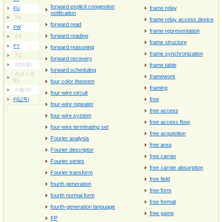
forward explicit congestion
frame relay
FU
notification
FV
frame relay access device
forward read
FW
frame representation
forward reading
FX
frame structure
FY
forward reasoning
frame synchronization
FZ
forward recovery
F(50音)
frame table
forward scheduling
F(タイ文
framework
字)
four color theorem
framing
F(数字)
four-wire circuit
free
F(記号)
four-wire repeater
free access
four-wire system
free access floor
four-wire terminating set
free acquisition
Fourier analysis
free area
Fourier descriptor
free carrier
Fourier series
free carrier absorption
Fourier transform
free field
fourth generation
free form
fourth normal form
free format
fourth-generation language
free game
FP