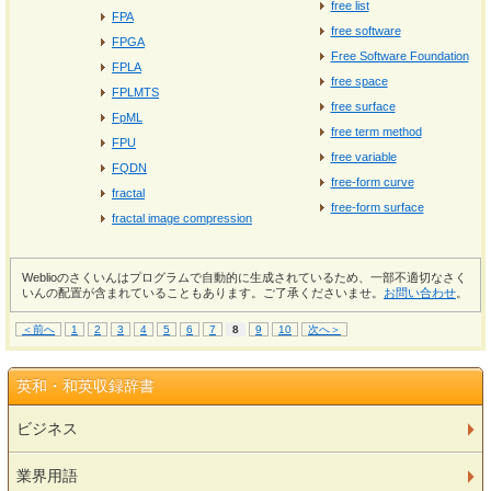
free list
FPA
free software
FPGA
Free Software Foundation
FPLA
free space
FPLMTS
free surface
FpML
free term method
FPU
free variable
FQDN
free-form curve
fractal
free-form surface
fractal image compression
Weblioのさくいんはプログラムで自動的に生成されているため、一部不適切なさく
いんの配置が含まれていることもあります。ご了承くださいませ。
お問い合わせ
。
＜前へ
1
2
3
4
5
6
7
8
9
10
次へ＞
英和・和英収録辞書
ビジネス
業界用語