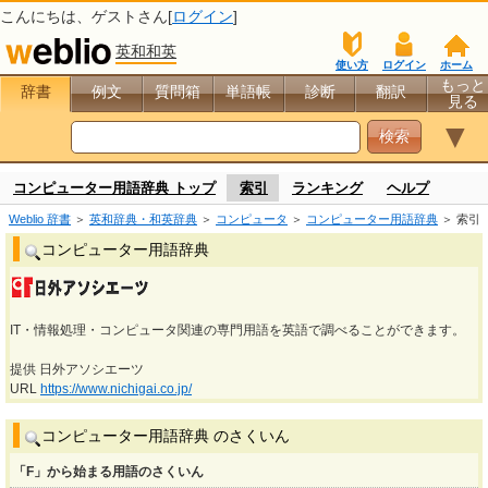
こんにちは、
ゲスト
さん[
ログイン
]
英和和英
使い方
ログイン
ホーム
もっと
辞書
例文
質問箱
単語帳
診断
翻訳
見る
▼
コンピューター用語辞典 トップ
索引
ランキング
ヘルプ
Weblio 辞書
＞
英和辞典・和英辞典
＞
コンピュータ
＞
コンピューター用語辞典
＞ 索引
コンピューター用語辞典
IT・情報処理・コンピュータ関連の専門用語を英語で調べることができます。
提供 日外アソシエーツ
URL
https://www.nichigai.co.jp/
コンピューター用語辞典 のさくいん
「F」から始まる用語のさくいん