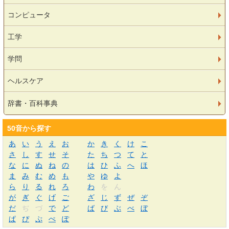
コンピュータ
工学
学問
ヘルスケア
辞書・百科事典
50音から探す
あ
い
う
え
お
か
き
く
け
こ
さ
し
す
せ
そ
た
ち
つ
て
と
な
に
ぬ
ね
の
は
ひ
ふ
へ
ほ
ま
み
む
め
も
や
ゆ
よ
ら
り
る
れ
ろ
わ
を
ん
が
ぎ
ぐ
げ
ご
ざ
じ
ず
ぜ
ぞ
だ
ぢ
づ
で
ど
ば
び
ぶ
べ
ぼ
ぱ
ぴ
ぷ
ぺ
ぽ