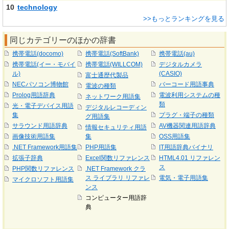
10
technology
>>もっとランキングを見る
同じカテゴリーのほかの辞書
携帯電話(docomo)
携帯電話(SoftBank)
携帯電話(au)
携帯電話(イー・モバイ
携帯電話(WILLCOM)
デジタルカメラ
ル)
(CASIO)
富士通歴代製品
NECパソコン博物館
バーコード用語事典
電波の種類
Prolog用語辞典
電波利用システムの種
ネットワーク用語集
類
光・電子デバイス用語
デジタルレコーディン
集
プラグ・端子の種類
グ用語集
サラウンド用語辞典
AV機器関連用語辞典
情報セキュリティ用語
画像技術用語集
集
OSS用語集
.NET Framework用語集
PHP用語集
IT用語辞典バイナリ
拡張子辞典
Excel関数リファレンス
HTML4.01 リファレン
ス
PHP関数リファレンス
.NET Framework クラ
ス ライブラリ リファレ
電気・電子用語集
マイクロソフト用語集
ンス
コンピューター用語辞
典