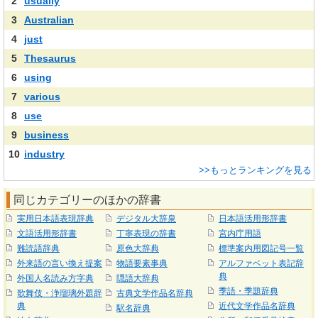
2
usually
3
Australian
4
just
5
Thesaurus
6
using
7
various
8
use
9
business
10
industry
>>もっとランキングを見る
同じカテゴリーのほかの辞書
実用日本語表現辞典
デジタル大辞泉
日本語活用形辞書
文語活用形辞書
丁寧表現の辞書
宮内庁用語
難読語辞典
原色大辞典
標準案内用図記号一覧
外来語の言い換え提案
物語要素事典
アルファベット表記辞
典
外国人名読み方字典
隠語大辞典
季語・季題辞典
歌舞伎・浄瑠璃外題辞
古典文学作品名辞典
典
近代文学作品名辞典
駅名辞典