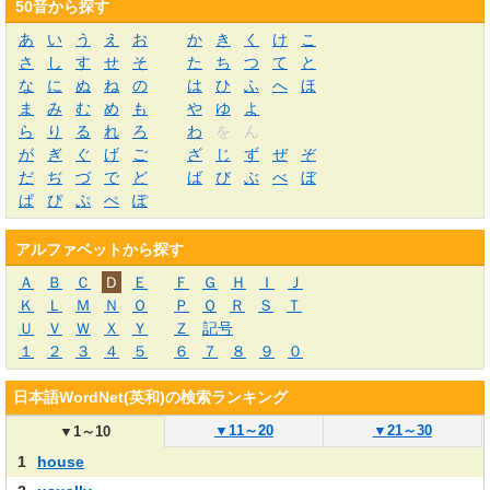
50音から探す
あ
い
う
え
お
か
き
く
け
こ
さ
し
す
せ
そ
た
ち
つ
て
と
な
に
ぬ
ね
の
は
ひ
ふ
へ
ほ
ま
み
む
め
も
や
ゆ
よ
ら
り
る
れ
ろ
わ
を
ん
が
ぎ
ぐ
げ
ご
ざ
じ
ず
ぜ
ぞ
だ
ぢ
づ
で
ど
ば
び
ぶ
べ
ぼ
ぱ
ぴ
ぷ
ぺ
ぽ
アルファベットから探す
Ａ
Ｂ
Ｃ
Ｄ
Ｅ
Ｆ
Ｇ
Ｈ
Ｉ
Ｊ
Ｋ
Ｌ
Ｍ
Ｎ
Ｏ
Ｐ
Ｑ
Ｒ
Ｓ
Ｔ
Ｕ
Ｖ
Ｗ
Ｘ
Ｙ
Ｚ
記号
１
２
３
４
５
６
７
８
９
０
日本語WordNet(英和)の検索ランキング
▼
11～20
▼
21～30
▼
1～10
1
house