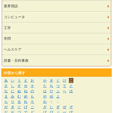
業界用語
コンピュータ
工学
学問
ヘルスケア
辞書・百科事典
50音から探す
あ
い
う
え
お
か
き
く
け
こ
さ
し
す
せ
そ
た
ち
つ
て
と
な
に
ぬ
ね
の
は
ひ
ふ
へ
ほ
ま
み
む
め
も
や
ゆ
よ
ら
り
る
れ
ろ
わ
を
ん
が
ぎ
ぐ
げ
ご
ざ
じ
ず
ぜ
ぞ
だ
ぢ
づ
で
ど
ば
び
ぶ
べ
ぼ