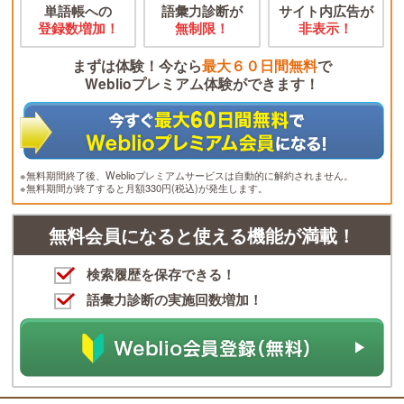
単語帳への
語彙力診断が
サイト内広告が
登録数増加！
無制限！
非表示！
まずは体験！今なら
最大６０日間無料
で
Weblioプレミアム体験ができます！
※無料期間終了後、Weblioプレミアムサービスは自動的に解約されません。
※無料期間が終了すると月額330円(税込)が発生します。
無料会員になると使える機能が満載！
検索履歴を保存できる！
語彙力診断の実施回数増加！