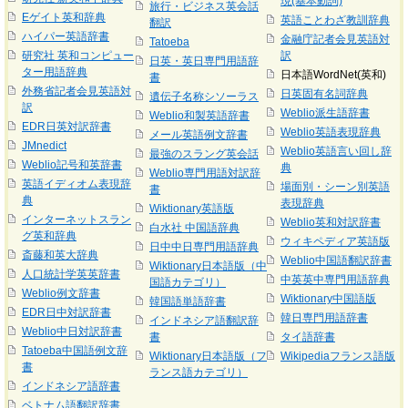
現(基本動詞)
旅行・ビジネス英会話
Eゲイト英和辞典
英語ことわざ教訓辞典
翻訳
ハイパー英語辞書
金融庁記者会見英語対
Tatoeba
研究社 英和コンピュー
訳
日英・英日専門用語辞
ター用語辞典
日本語WordNet(英和)
書
外務省記者会見英語対
日英固有名詞辞典
遺伝子名称シソーラス
訳
Weblio派生語辞書
Weblio和製英語辞書
EDR日英対訳辞書
Weblio英語表現辞典
メール英語例文辞書
JMnedict
Weblio英語言い回し辞
最強のスラング英会話
Weblio記号和英辞書
典
Weblio専門用語対訳辞
英語イディオム表現辞
場面別・シーン別英語
書
典
表現辞典
Wiktionary英語版
インターネットスラン
Weblio英和対訳辞書
白水社 中国語辞典
グ英和辞典
ウィキペディア英語版
日中中日専門用語辞典
斎藤和英大辞典
Weblio中国語翻訳辞書
Wiktionary日本語版（中
人口統計学英英辞書
中英英中専門用語辞典
国語カテゴリ）
Weblio例文辞書
Wiktionary中国語版
韓国語単語辞書
EDR日中対訳辞書
韓日専門用語辞書
インドネシア語翻訳辞
Weblio中日対訳辞書
書
タイ語辞書
Tatoeba中国語例文辞
Wiktionary日本語版（フ
Wikipediaフランス語版
書
ランス語カテゴリ）
インドネシア語辞書
ベトナム語翻訳辞書