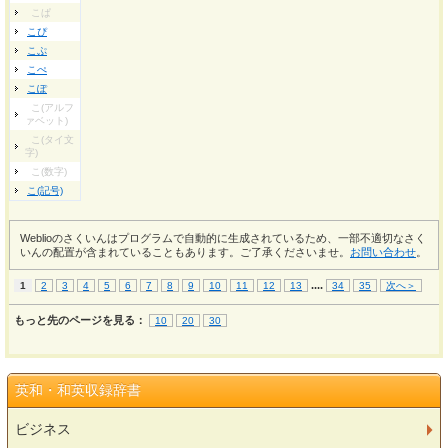
こぱ
こぴ
こぷ
こぺ
こぽ
こ(アルフ
ァベット)
こ(タイ文
字)
こ(数字)
こ(記号)
Weblioのさくいんはプログラムで自動的に生成されているため、一部不適切なさく
いんの配置が含まれていることもあります。ご了承くださいませ。
お問い合わせ
。
...
.
1
2
3
4
5
6
7
8
9
10
11
12
13
34
35
次へ＞
もっと先のページを見る：
10
20
30
英和・和英収録辞書
ビジネス