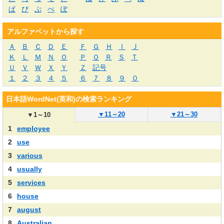
ぱ
ぴ
ぷ
ぺ
ぽ
アルファベットから探す
Ａ
Ｂ
Ｃ
Ｄ
Ｅ
Ｆ
Ｇ
Ｈ
Ｉ
Ｊ
Ｋ
Ｌ
Ｍ
Ｎ
Ｏ
Ｐ
Ｑ
Ｒ
Ｓ
Ｔ
Ｕ
Ｖ
Ｗ
Ｘ
Ｙ
Ｚ
記号
１
２
３
４
５
６
７
８
９
０
日本語WordNet(英和)の検索ランキング
▼
11～20
▼
21～30
▼
1～10
1
employee
2
use
3
various
4
usually
5
services
6
house
7
august
8
Australian