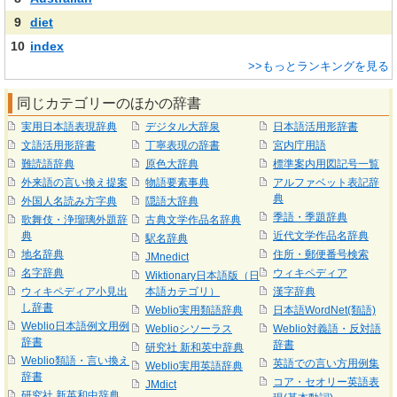
9
diet
10
index
>>もっとランキングを見る
同じカテゴリーのほかの辞書
実用日本語表現辞典
デジタル大辞泉
日本語活用形辞書
文語活用形辞書
丁寧表現の辞書
宮内庁用語
難読語辞典
原色大辞典
標準案内用図記号一覧
外来語の言い換え提案
物語要素事典
アルファベット表記辞
典
外国人名読み方字典
隠語大辞典
季語・季題辞典
歌舞伎・浄瑠璃外題辞
古典文学作品名辞典
典
近代文学作品名辞典
駅名辞典
地名辞典
住所・郵便番号検索
JMnedict
名字辞典
ウィキペディア
Wiktionary日本語版（日
ウィキペディア小見出
本語カテゴリ）
漢字辞典
し辞書
Weblio実用類語辞典
日本語WordNet(類語)
Weblio日本語例文用例
Weblioシソーラス
Weblio対義語・反対語
辞書
辞書
研究社 新和英中辞典
Weblio類語・言い換え
英語での言い方用例集
Weblio実用英語辞典
辞書
コア・セオリー英語表
JMdict
研究社 新英和中辞典