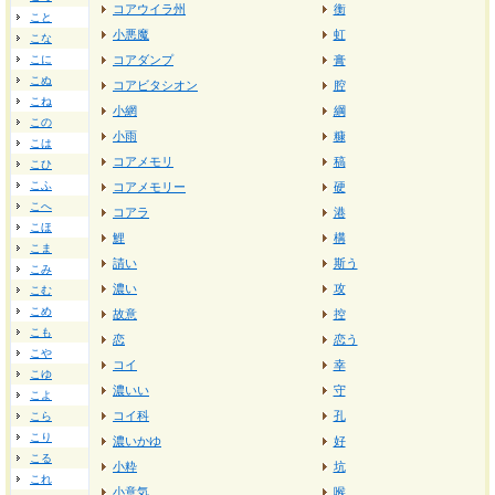
コアウイラ州
衡
こと
小悪魔
虹
こな
こに
コアダンプ
膏
こぬ
コアビタシオン
腔
こね
小網
綱
この
小雨
糠
こは
コアメモリ
稿
こひ
こふ
コアメモリー
硬
こへ
コアラ
港
こほ
鯉
構
こま
請い
斯う
こみ
濃い
攻
こむ
こめ
故意
控
こも
恋
恋う
こや
コイ
幸
こゆ
濃いい
守
こよ
コイ科
孔
こら
こり
濃いかゆ
好
こる
小粋
坑
これ
小意気
喉