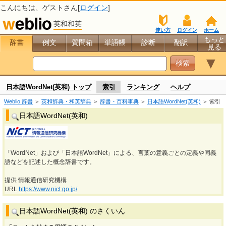
こんにちは、
ゲスト
さん[
ログイン
]
英和和英
使い方
ログイン
ホーム
もっと
辞書
例文
質問箱
単語帳
診断
翻訳
見る
▼
日本語WordNet(英和) トップ
索引
ランキング
ヘルプ
Weblio 辞書
＞
英和辞典・和英辞典
＞
辞書・百科事典
＞
日本語WordNet(英和)
＞ 索引
日本語WordNet(英和)
「WordNet」および「日本語WordNet」による、言葉の意義ごとの定義や同義
語などを記述した概念辞書です。
提供 情報通信研究機構
URL
https://www.nict.go.jp/
日本語WordNet(英和) のさくいん