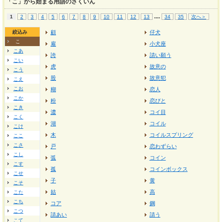
「こ」から始まる用語のさくいん
...
.
1
2
3
4
5
6
7
8
9
10
11
12
13
34
35
次へ＞
絞込み
顧
仔犬
こ
雇
小犬座
こあ
誇
請い願う
こい
虎
故意の
こう
股
故意犯
こえ
こお
糊
恋人
こか
粉
恋びと
こき
濃
コイ目
こく
湖
コイル
こけ
木
コイルスプリング
ここ
こさ
戸
恋わずらい
こし
弧
コイン
こす
孤
コインボックス
こせ
子
黄
こそ
姑
高
こた
こち
コア
鋼
こつ
請あい
請う
こて