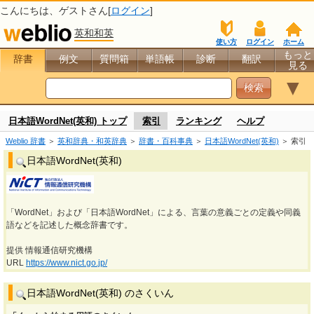
こんにちは、
ゲスト
さん[
ログイン
]
英和和英
使い方
ログイン
ホーム
もっと
辞書
例文
質問箱
単語帳
診断
翻訳
見る
▼
日本語WordNet(英和) トップ
索引
ランキング
ヘルプ
Weblio 辞書
＞
英和辞典・和英辞典
＞
辞書・百科事典
＞
日本語WordNet(英和)
＞ 索引
日本語WordNet(英和)
「WordNet」および「日本語WordNet」による、言葉の意義ごとの定義や同義
語などを記述した概念辞書です。
提供 情報通信研究機構
URL
https://www.nict.go.jp/
日本語WordNet(英和) のさくいん