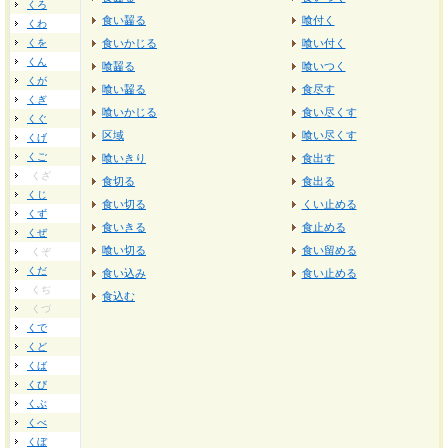
くろ
食い齧る
喰付く
くわ
くを
食いかじる
喰い付く
くん
喰齧る
喰いつく
くが
喰い齧る
食尽す
くぎ
喰いかじる
食い尽くす
くぐ
区域
喰い尽くす
くげ
くご
喰いきり
食出す
くざ
食切る
食出る
くじ
食い切る
くい止める
くず
食いきる
食止める
くぜ
喰い切る
食い留める
くぞ
くだ
食い込み
食い止める
くぢ
食込む
くづ
くで
くど
くば
くび
くぶ
くべ
くぼ