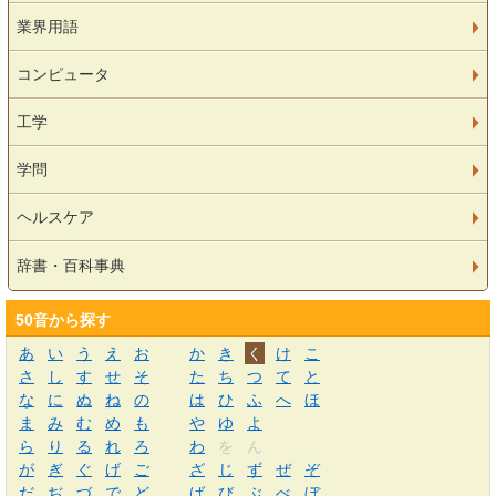
業界用語
コンピュータ
工学
学問
ヘルスケア
辞書・百科事典
50音から探す
あ
い
う
え
お
か
き
く
け
こ
さ
し
す
せ
そ
た
ち
つ
て
と
な
に
ぬ
ね
の
は
ひ
ふ
へ
ほ
ま
み
む
め
も
や
ゆ
よ
ら
り
る
れ
ろ
わ
を
ん
が
ぎ
ぐ
げ
ご
ざ
じ
ず
ぜ
ぞ
だ
ぢ
づ
で
ど
ば
び
ぶ
べ
ぼ