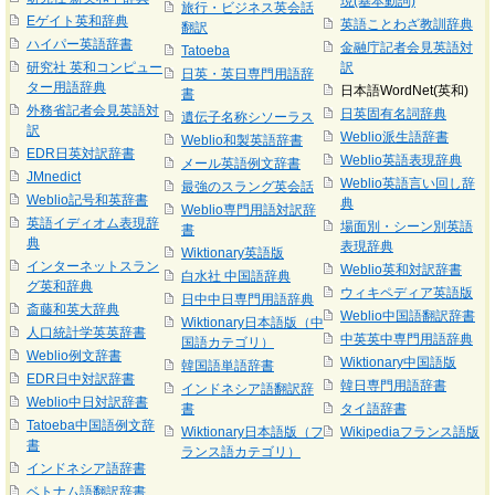
現(基本動詞)
旅行・ビジネス英会話
Eゲイト英和辞典
英語ことわざ教訓辞典
翻訳
ハイパー英語辞書
金融庁記者会見英語対
Tatoeba
研究社 英和コンピュー
訳
日英・英日専門用語辞
ター用語辞典
日本語WordNet(英和)
書
外務省記者会見英語対
日英固有名詞辞典
遺伝子名称シソーラス
訳
Weblio派生語辞書
Weblio和製英語辞書
EDR日英対訳辞書
Weblio英語表現辞典
メール英語例文辞書
JMnedict
Weblio英語言い回し辞
最強のスラング英会話
Weblio記号和英辞書
典
Weblio専門用語対訳辞
英語イディオム表現辞
場面別・シーン別英語
書
典
表現辞典
Wiktionary英語版
インターネットスラン
Weblio英和対訳辞書
白水社 中国語辞典
グ英和辞典
ウィキペディア英語版
日中中日専門用語辞典
斎藤和英大辞典
Weblio中国語翻訳辞書
Wiktionary日本語版（中
人口統計学英英辞書
中英英中専門用語辞典
国語カテゴリ）
Weblio例文辞書
Wiktionary中国語版
韓国語単語辞書
EDR日中対訳辞書
韓日専門用語辞書
インドネシア語翻訳辞
Weblio中日対訳辞書
書
タイ語辞書
Tatoeba中国語例文辞
Wiktionary日本語版（フ
Wikipediaフランス語版
書
ランス語カテゴリ）
インドネシア語辞書
ベトナム語翻訳辞書