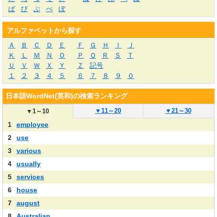
ぱ
ぴ
ぷ
ぺ
ぽ
アルファベットから探す
Ａ
Ｂ
Ｃ
Ｄ
Ｅ
Ｆ
Ｇ
Ｈ
Ｉ
Ｊ
Ｋ
Ｌ
Ｍ
Ｎ
Ｏ
Ｐ
Ｑ
Ｒ
Ｓ
Ｔ
Ｕ
Ｖ
Ｗ
Ｘ
Ｙ
Ｚ
記号
１
２
３
４
５
６
７
８
９
０
日本語WordNet(英和)の検索ランキング
▼
11～20
▼
21～30
▼
1～10
1
employee
2
use
3
various
4
usually
5
services
6
house
7
august
8
Australian