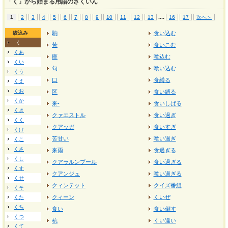
「く」から始まる用語のさくいん
...
.
1
2
3
4
5
6
7
8
9
10
11
12
13
16
17
次へ＞
絞込み
駒
食い込む
く
苦
食いこむ
くあ
庫
喰込む
くい
句
喰い込む
くう
口
食縛る
くえ
くお
区
食い縛る
くか
来-
食いしばる
くき
クァエストル
食い過ぎ
くく
クアッガ
食いすぎ
くけ
苦甘い
喰い過ぎ
くこ
くさ
来雨
食過ぎる
くし
クアラルンプール
食い過ぎる
くす
クアンジュ
喰い過ぎる
くせ
クィンテット
クイズ番組
くそ
クィーン
くいぜ
くた
くち
食い
食い倒す
くつ
杭
くい違い
くて