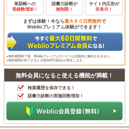
単語帳への
語彙力診断が
サイト内広告が
登録数増加！
無制限！
非表示！
まずは体験！今なら
最大６０日間無料
で
Weblioプレミアム体験ができます！
※無料期間終了後、Weblioプレミアムサービスは自動的に解約されません。
※無料期間が終了すると月額330円(税込)が発生します。
無料会員になると使える機能が満載！
検索履歴を保存できる！
語彙力診断の実施回数増加！