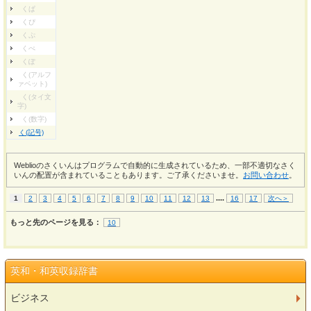
くぱ
くぴ
くぷ
くぺ
くぽ
く(アルフ
ァベット)
く(タイ文
字)
く(数字)
く(記号)
Weblioのさくいんはプログラムで自動的に生成されているため、一部不適切なさく
いんの配置が含まれていることもあります。ご了承くださいませ。
お問い合わせ
。
...
.
1
2
3
4
5
6
7
8
9
10
11
12
13
16
17
次へ＞
もっと先のページを見る：
10
英和・和英収録辞書
ビジネス