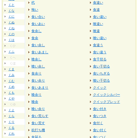
杙
食違い
くと
悔い
食違
くな
くに
食い合い
食い違い
くぬ
食いあい
喰違い
くね
食余し
喰違
くの
食余
喰い違い
くは
食い余し
食違う
くひ
くふ
食いあまし
食い違う
くへ
喰余し
食千切る
くほ
喰い余し
食い千切る
くま
食余り
食いちぎる
くみ
食い余り
喰い千切る
くむ
くめ
食いあまり
クイック
くも
喰余り
クイックシルバー
くや
喰余
クイックブレッド
くゆ
喰い余り
食い付き
くよ
食い荒らす
食いつき
くら
くり
食い荒す
食付く
くる
杭打ち機
食い付く
くれ
食齧る
食いつく