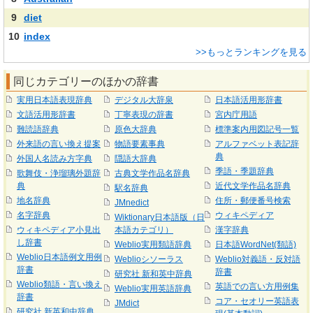
9
diet
10
index
>>もっとランキングを見る
同じカテゴリーのほかの辞書
実用日本語表現辞典
デジタル大辞泉
日本語活用形辞書
文語活用形辞書
丁寧表現の辞書
宮内庁用語
難読語辞典
原色大辞典
標準案内用図記号一覧
外来語の言い換え提案
物語要素事典
アルファベット表記辞
典
外国人名読み方字典
隠語大辞典
季語・季題辞典
歌舞伎・浄瑠璃外題辞
古典文学作品名辞典
典
近代文学作品名辞典
駅名辞典
地名辞典
住所・郵便番号検索
JMnedict
名字辞典
ウィキペディア
Wiktionary日本語版（日
ウィキペディア小見出
本語カテゴリ）
漢字辞典
し辞書
Weblio実用類語辞典
日本語WordNet(類語)
Weblio日本語例文用例
Weblioシソーラス
Weblio対義語・反対語
辞書
辞書
研究社 新和英中辞典
Weblio類語・言い換え
英語での言い方用例集
Weblio実用英語辞典
辞書
コア・セオリー英語表
JMdict
研究社 新英和中辞典