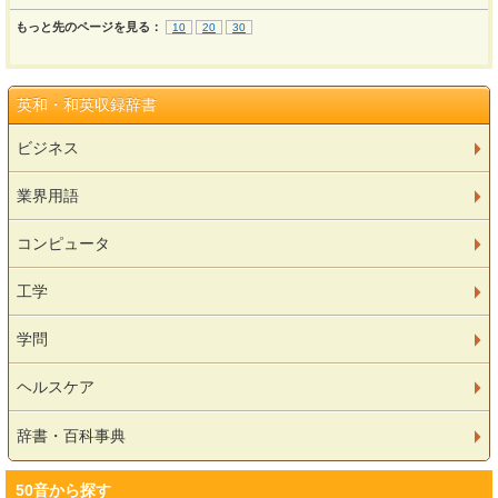
もっと先のページを見る：
10
20
30
英和・和英収録辞書
ビジネス
業界用語
コンピュータ
工学
学問
ヘルスケア
辞書・百科事典
50音から探す