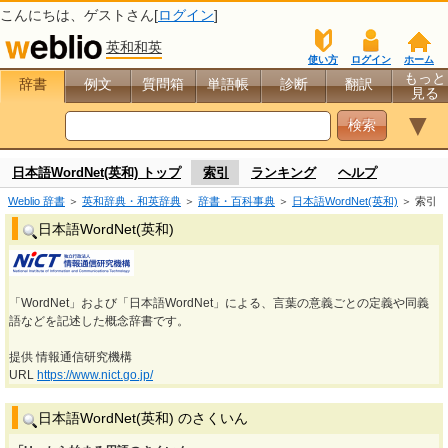
こんにちは、
ゲスト
さん[
ログイン
]
英和和英
使い方
ログイン
ホーム
もっと
辞書
例文
質問箱
単語帳
診断
翻訳
見る
▼
日本語WordNet(英和) トップ
索引
ランキング
ヘルプ
Weblio 辞書
＞
英和辞典・和英辞典
＞
辞書・百科事典
＞
日本語WordNet(英和)
＞ 索引
日本語WordNet(英和)
「WordNet」および「日本語WordNet」による、言葉の意義ごとの定義や同義
語などを記述した概念辞書です。
提供 情報通信研究機構
URL
https://www.nict.go.jp/
日本語WordNet(英和) のさくいん