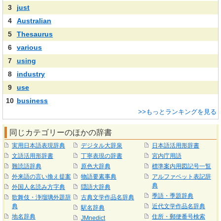
3
just
4
Australian
5
Thesaurus
6
various
7
using
8
industry
9
use
10
business
>>もっとランキングを見る
同じカテゴリーのほかの辞書
実用日本語表現辞典
デジタル大辞泉
日本語活用形辞書
文語活用形辞書
丁寧表現の辞書
宮内庁用語
難読語辞典
原色大辞典
標準案内用図記号一覧
外来語の言い換え提案
物語要素事典
アルファベット表記辞
典
外国人名読み方字典
隠語大辞典
季語・季題辞典
歌舞伎・浄瑠璃外題辞
古典文学作品名辞典
典
近代文学作品名辞典
駅名辞典
地名辞典
住所・郵便番号検索
JMnedict