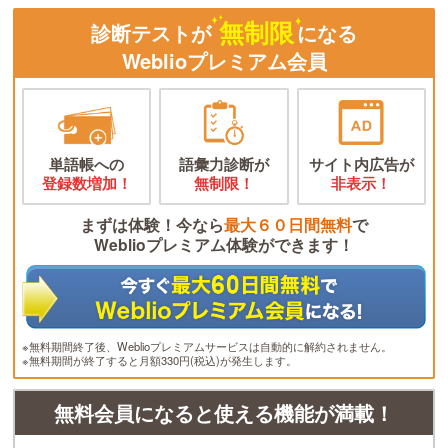
無制限
診断テストが
になる
Weblioプレミアム会員
単語帳への
語彙力診断が
サイト内広告が
登録数増加！
無制限！
非表示！
まずは体験！今なら
最大６０日間無料
で
Weblioプレミアム体験ができます！
※無料期間終了後、Weblioプレミアムサービスは自動的に解約されません。
※無料期間が終了すると月額330円(税込)が発生します。
無料会員になると使える機能が満載！