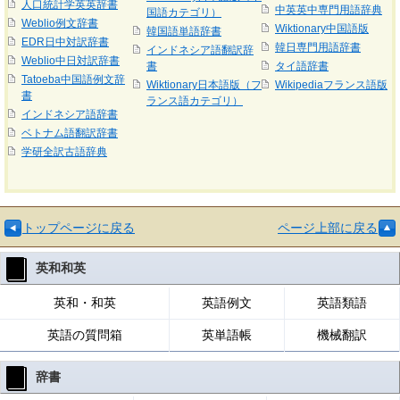
人口統計学英英辞書
中英英中専門用語辞典
国語カテゴリ）
Weblio例文辞書
Wiktionary中国語版
韓国語単語辞書
EDR日中対訳辞書
韓日専門用語辞書
インドネシア語翻訳辞
Weblio中日対訳辞書
書
タイ語辞書
Tatoeba中国語例文辞
Wiktionary日本語版（フ
Wikipediaフランス語版
書
ランス語カテゴリ）
インドネシア語辞書
ベトナム語翻訳辞書
学研全訳古語辞典
トップページに戻る
ページ上部に戻る
英和和英
英和・和英
英語例文
英語類語
英語の質問箱
英単語帳
機械翻訳
辞書