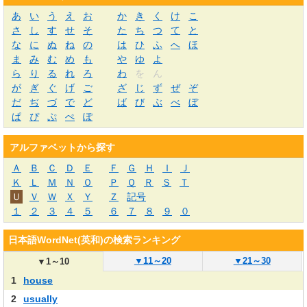
あ
い
う
え
お
か
き
く
け
こ
さ
し
す
せ
そ
た
ち
つ
て
と
な
に
ぬ
ね
の
は
ひ
ふ
へ
ほ
ま
み
む
め
も
や
ゆ
よ
ら
り
る
れ
ろ
わ
を
ん
が
ぎ
ぐ
げ
ご
ざ
じ
ず
ぜ
ぞ
だ
ぢ
づ
で
ど
ば
び
ぶ
べ
ぼ
ぱ
ぴ
ぷ
ぺ
ぽ
アルファベットから探す
Ａ
Ｂ
Ｃ
Ｄ
Ｅ
Ｆ
Ｇ
Ｈ
Ｉ
Ｊ
Ｋ
Ｌ
Ｍ
Ｎ
Ｏ
Ｐ
Ｑ
Ｒ
Ｓ
Ｔ
Ｕ
Ｖ
Ｗ
Ｘ
Ｙ
Ｚ
記号
１
２
３
４
５
６
７
８
９
０
日本語WordNet(英和)の検索ランキング
▼
11～20
▼
21～30
▼
1～10
1
house
2
usually