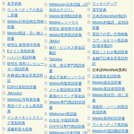
名字辞典
ウィキペディア
Wiktionary日本語版（日
ウィキペディア小見出
本語カテゴリ）
漢字辞典
し辞書
Weblio実用類語辞典
日本語WordNet(類語)
Weblio日本語例文用例
Weblioシソーラス
Weblio対義語・反対語
辞書
辞書
研究社 新和英中辞典
Weblio類語・言い換え
英語での言い方用例集
Weblio実用英語辞典
辞書
コア・セオリー英語表
JMdict
研究社 新英和中辞典
現(基本動詞)
旅行・ビジネス英会話
Eゲイト英和辞典
英語ことわざ教訓辞典
翻訳
ハイパー英語辞書
金融庁記者会見英語対
Tatoeba
研究社 英和コンピュー
訳
日英・英日専門用語辞
ター用語辞典
日本語WordNet(英和)
書
外務省記者会見英語対
日英固有名詞辞典
遺伝子名称シソーラス
訳
Weblio派生語辞書
Weblio和製英語辞書
EDR日英対訳辞書
Weblio英語表現辞典
メール英語例文辞書
JMnedict
Weblio英語言い回し辞
最強のスラング英会話
Weblio記号和英辞書
典
Weblio専門用語対訳辞
英語イディオム表現辞
場面別・シーン別英語
書
典
表現辞典
Wiktionary英語版
インターネットスラン
Weblio英和対訳辞書
白水社 中国語辞典
グ英和辞典
ウィキペディア英語版
日中中日専門用語辞典
斎藤和英大辞典
Weblio中国語翻訳辞書
Wiktionary日本語版（中