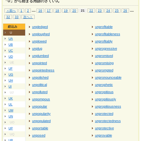
「U」から始まる用語のさくいん
...
.
...
.
＜前へ
1
2
16
17
18
19
20
21
22
23
24
25
26
32
33
次へ＞
絞込み
unpledged
unprofitable
U
unploughed
unprofitableness
UA
unplowed
unprofitably
UB
unplug
unprogressive
UC
unplumbed
unpromised
UD
UE
unpointed
unpromising
UF
unpointedness
unprompted
UG
unpolished
unpronounceable
UH
unpolitical
unprophetic
UI
unpolluted
unpropitious
UJ
UK
unpompous
unpropitiously
UL
unpopular
unpropitiousness
UM
unpopularity
unprotected
UN
unpopulated
unprotectedness
UO
unportable
unprotective
UP
UQ
unposed
unprovable
UR