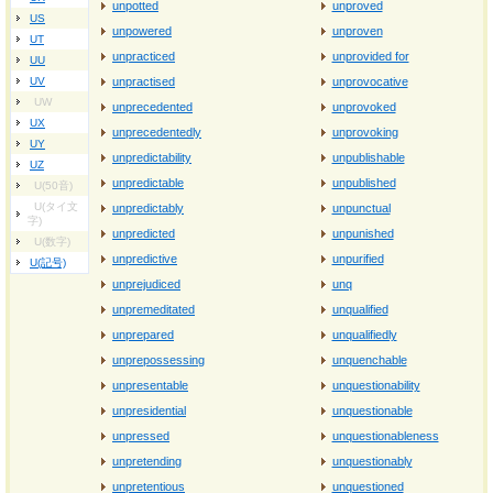
unpotted
unproved
US
unpowered
unproven
UT
unpracticed
unprovided for
UU
UV
unpractised
unprovocative
UW
unprecedented
unprovoked
UX
unprecedentedly
unprovoking
UY
unpredictability
unpublishable
UZ
unpredictable
unpublished
U(50音)
U(タイ文
unpredictably
unpunctual
字)
unpredicted
unpunished
U(数字)
unpredictive
unpurified
U(記号)
unprejudiced
unq
unpremeditated
unqualified
unprepared
unqualifiedly
unprepossessing
unquenchable
unpresentable
unquestionability
unpresidential
unquestionable
unpressed
unquestionableness
unpretending
unquestionably
unpretentious
unquestioned