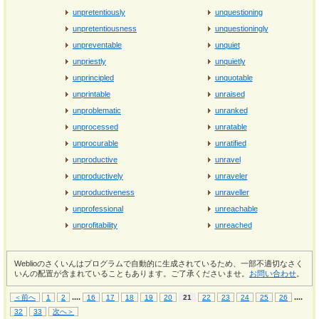
unpretentiously
unquestioning
unpretentiousness
unquestioningly
unpreventable
unquiet
unpriestly
unquietly
unprincipled
unquotable
unprintable
unraised
unproblematic
unranked
unprocessed
unratable
unprocurable
unratified
unproductive
unravel
unproductively
unraveler
unproductiveness
unraveller
unprofessional
unreachable
unprofitability
unreached
Weblioのさくいんはプログラムで自動的に生成されているため、一部不適切なさく
いんの配置が含まれていることもあります。ご了承くださいませ。
お問い合わせ
。
...
.
...
.
＜前へ
1
2
16
17
18
19
20
21
22
23
24
25
26
32
33
次へ＞