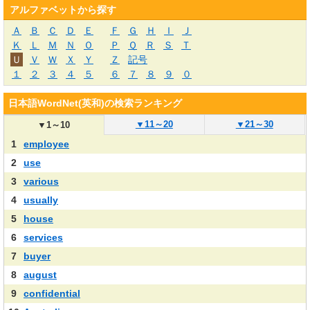
アルファベットから探す
Ａ
Ｂ
Ｃ
Ｄ
Ｅ
Ｆ
Ｇ
Ｈ
Ｉ
Ｊ
Ｋ
Ｌ
Ｍ
Ｎ
Ｏ
Ｐ
Ｑ
Ｒ
Ｓ
Ｔ
Ｕ
Ｖ
Ｗ
Ｘ
Ｙ
Ｚ
記号
１
２
３
４
５
６
７
８
９
０
日本語WordNet(英和)の検索ランキング
▼
11～20
▼
21～30
▼
1～10
1
employee
2
use
3
various
4
usually
5
house
6
services
7
buyer
8
august
9
confidential