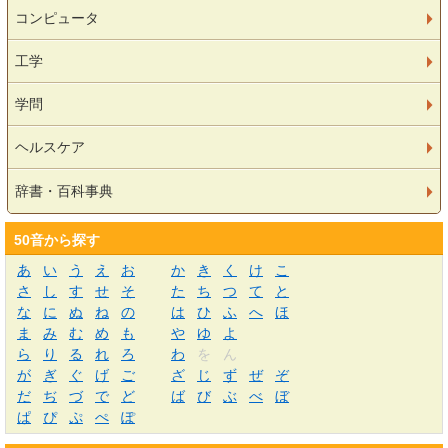
コンピュータ
工学
学問
ヘルスケア
辞書・百科事典
50音から探す
あ
い
う
え
お
か
き
く
け
こ
さ
し
す
せ
そ
た
ち
つ
て
と
な
に
ぬ
ね
の
は
ひ
ふ
へ
ほ
ま
み
む
め
も
や
ゆ
よ
ら
り
る
れ
ろ
わ
を
ん
が
ぎ
ぐ
げ
ご
ざ
じ
ず
ぜ
ぞ
だ
ぢ
づ
で
ど
ば
び
ぶ
べ
ぼ
ぱ
ぴ
ぷ
ぺ
ぽ