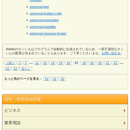
constant
universal joint
universal product code
universal proposition
universal quantifier
universal resource locator
Weblioのさくいんはプログラムで自動的に生成されているため、一部不適切なさく
いんの配置が含まれていることもあります。ご了承くださいませ。
お問い合わせ
。
...
.
...
.
＜前へ
1
2
12
13
14
15
16
17
18
19
20
21
22
32
33
次へ＞
もっと先のページを見る：
10
20
30
英和・和英収録辞書
ビジネス
業界用語