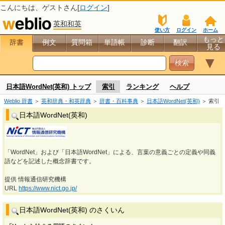
こんにちは、
ゲスト
さん[
ログイン
]
英和和英
使い方
ログイン
ホーム
もっと
辞書
例文
質問箱
単語帳
診断
翻訳
見る
▼
日本語WordNet(英和) トップ
索引
ランキング
ヘルプ
Weblio 辞書
＞
英和辞典・和英辞典
＞
辞書・百科事典
＞
日本語WordNet(英和)
＞ 索引
日本語WordNet(英和)
「WordNet」および「日本語WordNet」による、言葉の意義ごとの定義や同義
語などを記述した概念辞書です。
提供 情報通信研究機構
URL
https://www.nict.go.jp/
日本語WordNet(英和) のさくいん