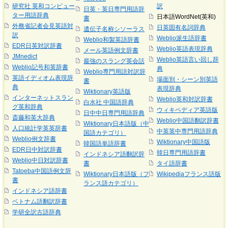
研究社 英和コンピュー
訳
日英・英日専門用語辞
ター用語辞典
日本語WordNet(英和)
書
外務省記者会見英語対
日英固有名詞辞典
遺伝子名称シソーラス
訳
Weblio派生語辞書
Weblio和製英語辞書
EDR日英対訳辞書
Weblio英語表現辞典
メール英語例文辞書
JMnedict
Weblio英語言い回し辞
最強のスラング英会話
Weblio記号和英辞書
典
Weblio専門用語対訳辞
英語イディオム表現辞
場面別・シーン別英語
書
典
表現辞典
Wiktionary英語版
インターネットスラン
Weblio英和対訳辞書
白水社 中国語辞典
グ英和辞典
ウィキペディア英語版
日中中日専門用語辞典
斎藤和英大辞典
Weblio中国語翻訳辞書
Wiktionary日本語版（中
人口統計学英英辞書
中英英中専門用語辞典
国語カテゴリ）
Weblio例文辞書
Wiktionary中国語版
韓国語単語辞書
EDR日中対訳辞書
韓日専門用語辞書
インドネシア語翻訳辞
Weblio中日対訳辞書
書
タイ語辞書
Tatoeba中国語例文辞
Wiktionary日本語版（フ
Wikipediaフランス語版
書
ランス語カテゴリ）
インドネシア語辞書
ベトナム語翻訳辞書
学研全訳古語辞典