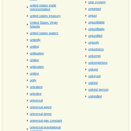
unix system
united states trade
unjointed
representative
unjust
united states treasury
unjustifiable
United States Virgin
Islands
unjustifiably
united states waters
unjustified
unitedly
unjustly
uniting
unjustness
unitisation
unkempt
unitise
unkemptness
unitization
unkept
unitize
unkeyed
unity
unkind
univalent
unkind person
univalve
unkindled
universal
universal agent
universal donor
universal gas constant
universal gravitational