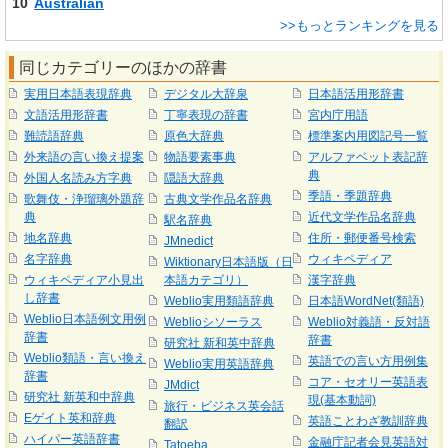
10
Australian
>>もっとランキングを見る
同じカテゴリーのほかの辞書
実用日本語表現辞典
デジタル大辞泉
日本語活用形辞書
文語活用形辞書
丁寧表現の辞書
宮内庁用語
難読語辞典
原色大辞典
標準案内用図記号一覧
外来語の言い換え提案
物語要素事典
アルファベット表記辞
典
外国人名読み方字典
隠語大辞典
季語・季題辞典
歌舞伎・浄瑠璃外題辞
古典文学作品名辞典
典
近代文学作品名辞典
駅名辞典
地名辞典
住所・郵便番号検索
JMnedict
名字辞典
ウィキペディア
Wiktionary日本語版（日
ウィキペディア小見出
本語カテゴリ）
漢字辞典
し辞書
Weblio実用類語辞典
日本語WordNet(類語)
Weblio日本語例文用例
Weblioシソーラス
Weblio対義語・反対語
辞書
辞書
研究社 新和英中辞典
Weblio類語・言い換え
英語での言い方用例集
Weblio実用英語辞典
辞書
コア・セオリー英語表
JMdict
研究社 新英和中辞典
現(基本動詞)
旅行・ビジネス英会話
Eゲイト英和辞典
英語ことわざ教訓辞典
翻訳
ハイパー英語辞書
金融庁記者会見英語対
Tatoeba