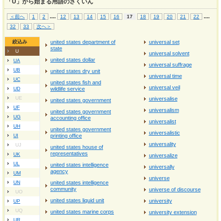
「U」から始まる用語のさくいん
...
.
...
.
＜前へ
1
2
12
13
14
15
16
17
18
19
20
21
22
32
33
次へ＞
絞込み
united states department of
universal set
state
U
universal solvent
united states dollar
UA
universal suffrage
UB
united states dry unit
universal time
UC
united states fish and
universal veil
UD
wildlife service
UE
universalise
united states government
UF
universalism
united states government
UG
accounting office
universalist
UH
united states government
universalistic
UI
printing office
universality
UJ
united states house of
representatives
UK
universalize
UL
united states intelligence
universally
agency
UM
universe
UN
united states intelligence
community
universe of discourse
UO
united states liquid unit
university
UP
UQ
united states marine corps
university extension
UR