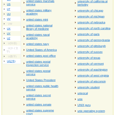
united states marshals
university of california at
US
service
berkeley
UT
united states military
university of chicago
academy
UU
university of michigan
UV
united states mint
university of nebraska
UW
united states national
university of north carolina
UX
library of medicine
UY
university of paris
united states naval
academy
UZ
university of pennsylvania
U(50音)
united states navy
university of pittsburgh
U(タイ文
United States of America
字)
university of sussex
united states post office
U(数字)
university of texas
U(記号)
united states postal
university of vermont
inspection service
university of washington
united states postal
service
university of west virginia
United States President
university of wisconsin
united states public health
university student
service
univocal
united states secret
service
unix
united states senate
UNIX guru
united states supreme
unix operating system
court