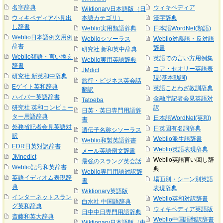
名字辞典
ウィキペディア
Wiktionary日本語版（日
ウィキペディア小見出
本語カテゴリ）
漢字辞典
し辞書
Weblio実用類語辞典
日本語WordNet(類語)
Weblio日本語例文用例
Weblioシソーラス
Weblio対義語・反対語
辞書
辞書
研究社 新和英中辞典
Weblio類語・言い換え
英語での言い方用例集
Weblio実用英語辞典
辞書
コア・セオリー英語表
JMdict
研究社 新英和中辞典
現(基本動詞)
旅行・ビジネス英会話
Eゲイト英和辞典
英語ことわざ教訓辞典
翻訳
ハイパー英語辞書
金融庁記者会見英語対
Tatoeba
研究社 英和コンピュー
訳
日英・英日専門用語辞
ター用語辞典
日本語WordNet(英和)
書
外務省記者会見英語対
日英固有名詞辞典
遺伝子名称シソーラス
訳
Weblio派生語辞書
Weblio和製英語辞書
EDR日英対訳辞書
Weblio英語表現辞典
メール英語例文辞書
JMnedict
Weblio英語言い回し辞
最強のスラング英会話
Weblio記号和英辞書
典
Weblio専門用語対訳辞
英語イディオム表現辞
場面別・シーン別英語
書
典
表現辞典
Wiktionary英語版
インターネットスラン
Weblio英和対訳辞書
白水社 中国語辞典
グ英和辞典
ウィキペディア英語版
日中中日専門用語辞典
斎藤和英大辞典
Weblio中国語翻訳辞書
Wiktionary日本語版（中