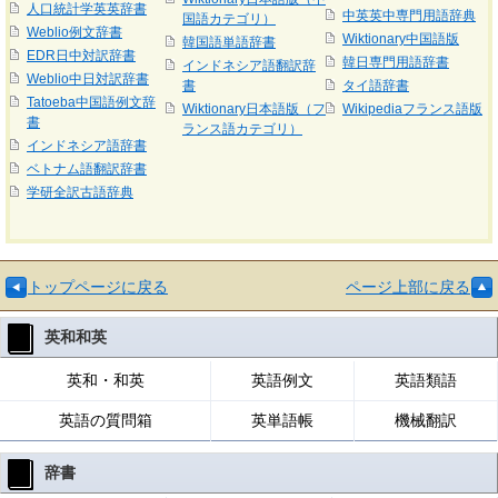
人口統計学英英辞書
中英英中専門用語辞典
国語カテゴリ）
Weblio例文辞書
Wiktionary中国語版
韓国語単語辞書
EDR日中対訳辞書
韓日専門用語辞書
インドネシア語翻訳辞
Weblio中日対訳辞書
書
タイ語辞書
Tatoeba中国語例文辞
Wiktionary日本語版（フ
Wikipediaフランス語版
書
ランス語カテゴリ）
インドネシア語辞書
ベトナム語翻訳辞書
学研全訳古語辞典
トップページに戻る
ページ上部に戻る
英和和英
英和・和英
英語例文
英語類語
英語の質問箱
英単語帳
機械翻訳
辞書