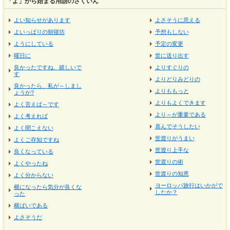
「よ」から始まる用語のさくいん
よい知らせがあります
よさそうに思える
よいっぱりの朝寝坊
予想もしない
ようにしている
予定の変更
曜日に
世に送り出す
良かったですね、嬉しいで
よりすぐりの
す
よりどりみどりの
良かったら、私が～しまし
よりももっと
ょうか?
よりもよくできます
よく言えば～です
より～が重要である
よく考えれば
喜んでそうしたい
よく聞こえない
世渡りがうまい
よくご存知ですね
世渡り上手な
良くなっている
世渡りの術
よくやったね
世渡りの知恵
よく分からない
ヨーロッパ旅行はいかがで
横になったら気分が良くな
したか？
った
横ばいである
よさそうだ