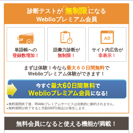
無制限
診断テストが
になる
Weblioプレミアム会員
単語帳への
語彙力診断が
サイト内広告が
登録数増加！
無制限！
非表示！
まずは体験！今なら
最大６０日間無料
で
Weblioプレミアム体験ができます！
※無料期間終了後、Weblioプレミアムサービスは自動的に解約されません。
※無料期間が終了すると月額330円(税込)が発生します。
無料会員になると使える機能が満載！