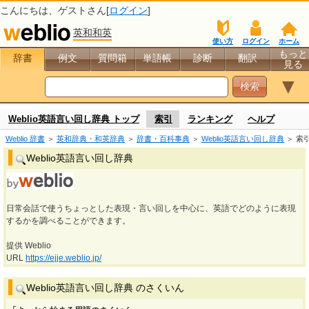
こんにちは、
ゲスト
さん[
ログイン
]
英和和英
使い方
ログイン
ホーム
もっと
辞書
例文
質問箱
単語帳
診断
翻訳
見る
▼
Weblio英語言い回し辞典 トップ
索引
ランキング
ヘルプ
Weblio 辞書
＞
英和辞典・和英辞典
＞
辞書・百科事典
＞
Weblio英語言い回し辞典
＞ 索
Weblio英語言い回し辞典
日常会話で使うちょっとした表現・言い回しを中心に、英語でどのように表現
するかを調べることができます。
提供 Weblio
URL
https://ejje.weblio.jp/
Weblio英語言い回し辞典 のさくいん