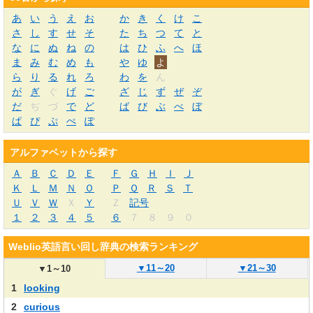
あ
い
う
え
お
か
き
く
け
こ
さ
し
す
せ
そ
た
ち
つ
て
と
な
に
ぬ
ね
の
は
ひ
ふ
へ
ほ
ま
み
む
め
も
や
ゆ
よ
ら
り
る
れ
ろ
わ
を
ん
が
ぎ
ぐ
げ
ご
ざ
じ
ず
ぜ
ぞ
だ
ぢ
づ
で
ど
ば
び
ぶ
べ
ぼ
ぱ
ぴ
ぷ
ぺ
ぽ
アルファベットから探す
Ａ
Ｂ
Ｃ
Ｄ
Ｅ
Ｆ
Ｇ
Ｈ
Ｉ
Ｊ
Ｋ
Ｌ
Ｍ
Ｎ
Ｏ
Ｐ
Ｑ
Ｒ
Ｓ
Ｔ
Ｕ
Ｖ
Ｗ
Ｘ
Ｙ
Ｚ
記号
１
２
３
４
５
６
７
８
９
０
Weblio英語言い回し辞典の検索ランキング
▼
11～20
▼
21～30
▼
1～10
1
looking
2
curious