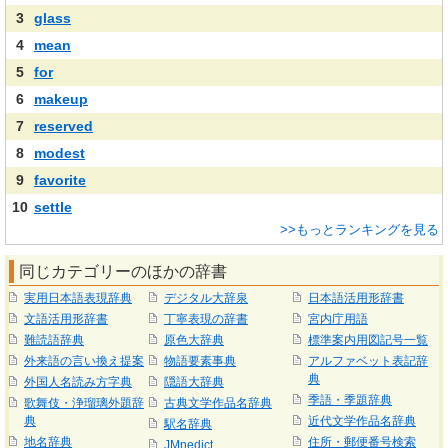
3
glass
4
mean
5
for
6
makeup
7
reserved
8
modest
9
favorite
10
settle
>>もっとランキングを見る
同じカテゴリーのほかの辞書
実用日本語表現辞典
デジタル大辞泉
日本語活用形辞書
文語活用形辞書
丁寧表現の辞書
宮内庁用語
難読語辞典
原色大辞典
標準案内用図記号一覧
外来語の言い換え提案
物語要素事典
アルファベット表記辞
典
外国人名読み方字典
隠語大辞典
季語・季題辞典
歌舞伎・浄瑠璃外題辞
古典文学作品名辞典
典
近代文学作品名辞典
駅名辞典
地名辞典
住所・郵便番号検索
JMnedict