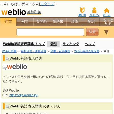
こんにちは、
ゲスト
さん[
ログイン
]
英和和英
使い方
ログイン
ホーム
もっと
辞書
例文
質問箱
単語帳
診断
翻訳
見る
▼
Weblio英語表現辞典 トップ
索引
ランキング
ヘルプ
Weblio 辞書
＞
英和辞典・和英辞典
＞
辞書・百科事典
＞
Weblio英語表現辞典
＞ 索引
Weblio英語表現辞典
ビジネスや日常会話で用いられる英語の表現・言い回しの日本語訳を調べるこ
とができます。
提供 Weblio
URL
https://ejje.weblio.jp/
Weblio英語表現辞典 のさくいん