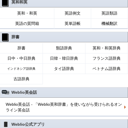
英和和英
英和・和英
英語例文
英語類語
英語の質問箱
英単語帳
機械翻訳
辞書
辞書
類語辞典
英和・和英辞典
日中・中日辞典
日韓・韓日辞典
フランス語辞典
タイ語辞典
ベトナム語辞典
インドネシア語辞典
古語辞典
Weblio英会話
Weblio英会話 - 「Weblio英和辞書」を使いながら受けられるオン
ライン英会話
Weblio公式アプリ