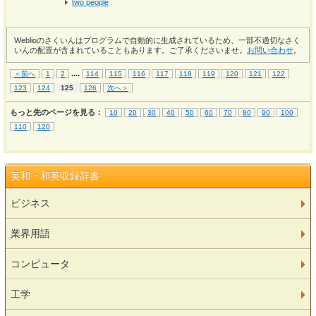
two people
Weblioのさくいんはプログラムで自動的に生成されているため、一部不適切なさく
いんの配置が含まれていることもあります。ご了承くださいませ。
お問い合わせ
。
...
.
＜前へ
1
2
114
115
116
117
118
119
120
121
122
123
124
125
126
次へ＞
もっと先のページを見る：
10
20
30
40
50
60
70
80
90
100
110
120
英和・和英収録辞書
ビジネス
業界用語
コンピュータ
工学