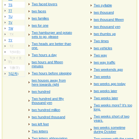
Two faced lovers
TS
Two syllable
TT
two faces
two thousand
TU
two families
two thousand fifteen
TV
two for one
two thousand yen
TW
Two hamburger and potato
two thumbs up
TX
sets to go, please
TY
Two times
Two heads are better than
TZ
one.
two vehicles
T(50音)
Two hours a day
Two way
T(タイ文
字)
two hours and fifteen
two way traffic
minutes
T(数字)
Two weekends ago
Two hours before sleeping
T(記号)
Two weeks
two houses away from
two weeks ago today
here towards right
two weeks later
two hundred
Two weeks later
Two hundred and fifty
thousand yen
Two weeks more? It’s too
long.
two hundred million
Two weeks short of two
two hundred thousand
years.
two left feet
two weeks sometime
Two letters
during October
Two letters abbreviation
Two women with the same