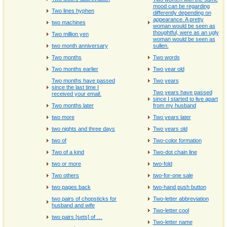
mood can be regarding
Two lines hyphen
differently depending on
appearance. A pretty
two machines
woman would be seen as
thoughtful, were as an ugly
Two million yen
woman would be seen as
two month anniversary
sullen.
Two months
Two words
Two months earlier
Two year old
Two months have passed
Two years
since the last time I
Two years have passed
received your email.
since I started to live apart
Two months later
from my husband
two more
Two years later
two nights and three days
Two years old
two of
Two-color formation
Two of a kind
Two-dot chain line
two or more
two-fold
Two others
two-for-one sale
two pages back
two-hand push button
two pairs of chopsticks for
Two-letter abbreviation
husband and wife
Two-letter cool
two pairs [sets] of …
Two-letter name