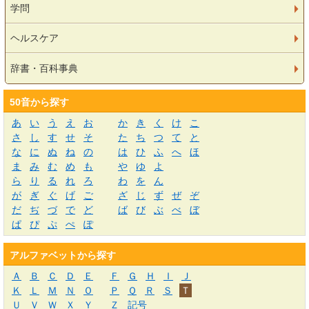
学問
ヘルスケア
辞書・百科事典
50音から探す
あ
い
う
え
お
か
き
く
け
こ
さ
し
す
せ
そ
た
ち
つ
て
と
な
に
ぬ
ね
の
は
ひ
ふ
へ
ほ
ま
み
む
め
も
や
ゆ
よ
ら
り
る
れ
ろ
わ
を
ん
が
ぎ
ぐ
げ
ご
ざ
じ
ず
ぜ
ぞ
だ
ぢ
づ
で
ど
ば
び
ぶ
べ
ぼ
ぱ
ぴ
ぷ
ぺ
ぽ
アルファベットから探す
Ａ
Ｂ
Ｃ
Ｄ
Ｅ
Ｆ
Ｇ
Ｈ
Ｉ
Ｊ
Ｋ
Ｌ
Ｍ
Ｎ
Ｏ
Ｐ
Ｑ
Ｒ
Ｓ
Ｔ
Ｕ
Ｖ
Ｗ
Ｘ
Ｙ
Ｚ
記号