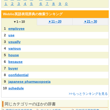
１
２
３
４
５
６
７
８
９
０
Weblio英語表現辞典の検索ランキング
▼
11～20
▼
21～30
▼
1～10
1
employee
2
use
3
usually
4
various
5
house
6
because
7
buyer
8
confidential
9
japanese pharmacopoeia
10
schedule
>>もっとランキングを見る
同じカテゴリーのほかの辞書