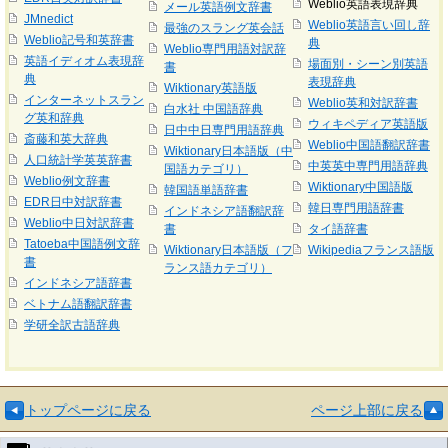
Weblio英語表現辞典
メール英語例文辞書
JMnedict
Weblio英語言い回し辞
最強のスラング英会話
Weblio記号和英辞書
典
Weblio専門用語対訳辞
英語イディオム表現辞
場面別・シーン別英語
書
典
表現辞典
Wiktionary英語版
インターネットスラン
Weblio英和対訳辞書
白水社 中国語辞典
グ英和辞典
ウィキペディア英語版
日中中日専門用語辞典
斎藤和英大辞典
Weblio中国語翻訳辞書
Wiktionary日本語版（中
人口統計学英英辞書
中英英中専門用語辞典
国語カテゴリ）
Weblio例文辞書
Wiktionary中国語版
韓国語単語辞書
EDR日中対訳辞書
韓日専門用語辞書
インドネシア語翻訳辞
Weblio中日対訳辞書
書
タイ語辞書
Tatoeba中国語例文辞
Wiktionary日本語版（フ
Wikipediaフランス語版
書
ランス語カテゴリ）
インドネシア語辞書
ベトナム語翻訳辞書
学研全訳古語辞典
トップページに戻る
ページ上部に戻る