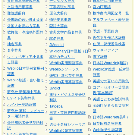
実用日本語表現辞典
デジタル大辞泉
日本語活用形辞書
文語活用形辞書
丁寧表現の辞書
宮内庁用語
難読語辞典
原色大辞典
標準案内用図記号一覧
外来語の言い換え提案
物語要素事典
アルファベット表記辞
典
外国人名読み方字典
隠語大辞典
季語・季題辞典
歌舞伎・浄瑠璃外題辞
古典文学作品名辞典
典
近代文学作品名辞典
駅名辞典
地名辞典
住所・郵便番号検索
JMnedict
名字辞典
ウィキペディア
Wiktionary日本語版（日
ウィキペディア小見出
本語カテゴリ）
漢字辞典
し辞書
Weblio実用類語辞典
日本語WordNet(類語)
Weblio日本語例文用例
Weblioシソーラス
Weblio対義語・反対語
辞書
辞書
研究社 新和英中辞典
Weblio類語・言い換え
英語での言い方用例集
Weblio実用英語辞典
辞書
コア・セオリー英語表
JMdict
研究社 新英和中辞典
現(基本動詞)
旅行・ビジネス英会話
Eゲイト英和辞典
英語ことわざ教訓辞典
翻訳
ハイパー英語辞書
金融庁記者会見英語対
Tatoeba
研究社 英和コンピュー
訳
日英・英日専門用語辞
ター用語辞典
日本語WordNet(英和)
書
外務省記者会見英語対
日英固有名詞辞典
遺伝子名称シソーラス
訳
Weblio派生語辞書
Weblio和製英語辞書
EDR日英対訳辞書