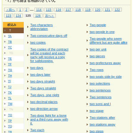
「T」から始まる用語のさくいん
...
.
＜前へ
1
2
114
115
116
117
118
119
120
121
122
123
124
125
126
次へ＞
絞込み
Two characters
Two people
abbreviation
T
two people in one
Two consecutive days off
TA
Two people who seem
TB
two copies
different but are quite alike
TC
Two copies of the contract
two per unit
TD
will be created and each
two pieces
party will receive a copy
TE
for safekeeping.
two prefectures away
TF
two days
Two rows
TG
two days later
TH
two seats side by side
TI
two days straight
two selections
TJ
Two days straight
two sentences
TK
Two days, one night
Two sentences
TL
two decimal places
TM
two sons and I
two direction arrow
TN
two stage
TO
Two dogs fight for a bone
Two stations after
and a third runs away with
TP
it.
two stations away
TQ
Two each
two steps
TR