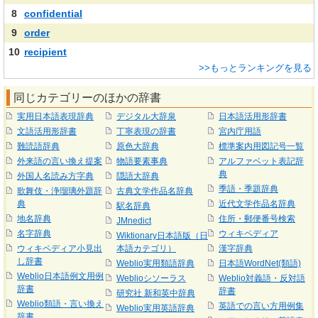
8
confidential
9
order
10
recipient
>>もっとランキングを見る
同じカテゴリーのほかの辞書
実用日本語表現辞典
デジタル大辞泉
日本語活用形辞書
文語活用形辞書
丁寧表現の辞書
宮内庁用語
難読語辞典
原色大辞典
標準案内用図記号一覧
外来語の言い換え提案
物語要素事典
アルファベット表記辞
典
外国人名読み方字典
隠語大辞典
季語・季題辞典
歌舞伎・浄瑠璃外題辞
古典文学作品名辞典
典
近代文学作品名辞典
駅名辞典
地名辞典
住所・郵便番号検索
JMnedict
名字辞典
ウィキペディア
Wiktionary日本語版（日
ウィキペディア小見出
本語カテゴリ）
漢字辞典
し辞書
Weblio実用類語辞典
日本語WordNet(類語)
Weblio日本語例文用例
Weblioシソーラス
Weblio対義語・反対語
辞書
辞書
研究社 新和英中辞典
Weblio類語・言い換え
英語での言い方用例集
Weblio実用英語辞典
辞書