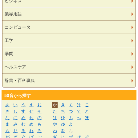
ビジネス
業界用語
コンピュータ
工学
学問
ヘルスケア
辞書・百科事典
50音から探す
あ
い
う
え
お
か
き
く
け
こ
さ
し
す
せ
そ
た
ち
つ
て
と
な
に
ぬ
ね
の
は
ひ
ふ
へ
ほ
ま
み
む
め
も
や
ゆ
よ
ら
り
る
れ
ろ
わ
を
ん
が
ぎ
ぐ
げ
ご
ざ
じ
ず
ぜ
ぞ