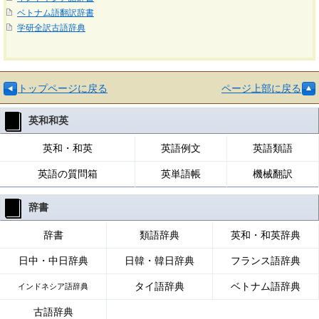
ベトナム語翻訳辞書
学研全訳古語辞典
トップページに戻る
ページ上部に戻る
英和和英
英和・和英
英語例文
英語類語
英語の質問箱
英単語帳
機械翻訳
辞書
辞書
類語辞典
英和・和英辞典
日中・中日辞典
日韓・韓日辞典
フランス語辞典
タイ語辞典
ベトナム語辞典
インドネシア語辞典
古語辞典