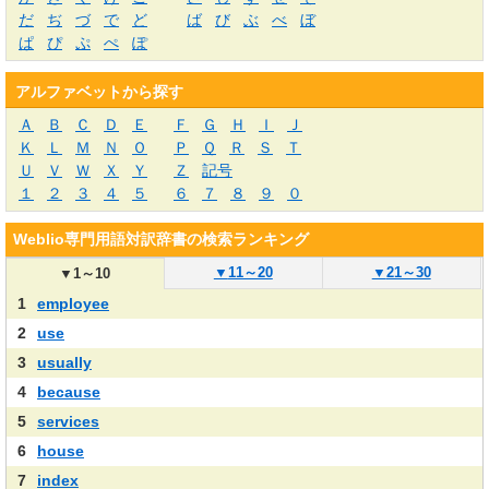
だ
ぢ
づ
で
ど
ば
び
ぶ
べ
ぼ
ぱ
ぴ
ぷ
ぺ
ぽ
アルファベットから探す
Ａ
Ｂ
Ｃ
Ｄ
Ｅ
Ｆ
Ｇ
Ｈ
Ｉ
Ｊ
Ｋ
Ｌ
Ｍ
Ｎ
Ｏ
Ｐ
Ｑ
Ｒ
Ｓ
Ｔ
Ｕ
Ｖ
Ｗ
Ｘ
Ｙ
Ｚ
記号
１
２
３
４
５
６
７
８
９
０
Weblio専門用語対訳辞書の検索ランキング
▼
11～20
▼
21～30
▼
1～10
1
employee
2
use
3
usually
4
because
5
services
6
house
7
index