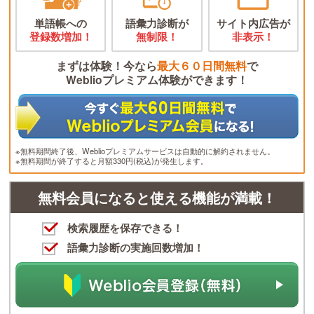
単語帳への
語彙力診断が
サイト内広告が
登録数増加！
無制限！
非表示！
まずは体験！今なら
最大６０日間無料
で
Weblioプレミアム体験ができます！
※無料期間終了後、Weblioプレミアムサービスは自動的に解約されません。
※無料期間が終了すると月額330円(税込)が発生します。
無料会員になると使える機能が満載！
検索履歴を保存できる！
語彙力診断の実施回数増加！