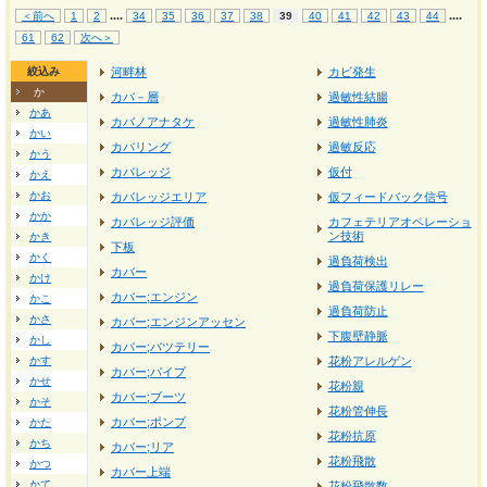
...
.
...
.
＜前へ
1
2
34
35
36
37
38
39
40
41
42
43
44
61
62
次へ＞
絞込み
河畔林
カビ発生
か
カバ－層
過敏性結腸
かあ
カバノアナタケ
過敏性肺炎
かい
カバリング
過敏反応
かう
カバレッジ
仮付
かえ
かお
カバレッジエリア
仮フィードバック信号
かか
カバレッジ評価
カフェテリアオペレーショ
ン技術
かき
下板
かく
過負荷検出
カバー
かけ
過負荷保護リレー
カバー;エンジン
かこ
過負荷防止
かさ
カバー;エンジンアッセン
下腹壁静脈
かし
カバー;バツテリー
かす
花粉アレルゲン
カバー;パイプ
かせ
花粉親
カバー;ブーツ
かそ
花粉管伸長
カバー;ポンプ
かた
花粉抗原
かち
カバー;リア
花粉飛散
かつ
カバー上端
かて
花粉飛散数