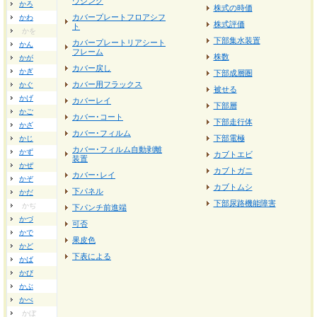
ウジング
かろ
株式の時価
カバープレートフロアシフ
かわ
株式評価
ト
かを
下部集水装置
カバープレートリアシート
かん
フレーム
株数
かが
カバー戻し
かぎ
下部成層圏
カバー用フラックス
かぐ
被せる
かげ
カバーレイ
下部層
かご
カバー･コート
下部走行体
かざ
カバー･フィルム
下部電極
かじ
カバー･フィルム自動剥離
かず
カブトエビ
装置
かぜ
カブトガニ
カバー･レイ
かぞ
カブトムシ
下パネル
かだ
下部尿路機能障害
かぢ
下パンチ前進端
かづ
可否
かで
果皮色
かど
下表による
かば
かび
かぶ
かべ
かぼ