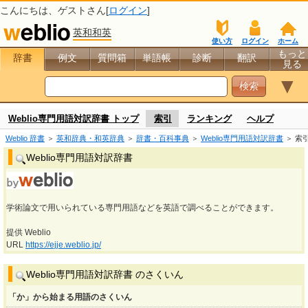
こんにちは、
ゲスト
さん[
ログイン
]
英和和英
使い方
ログイン
ホーム
もっと
辞書
例文
質問箱
単語帳
診断
翻訳
見る
▼
Weblio専門用語対訳辞書 トップ
索引
ランキング
ヘルプ
Weblio 辞書
＞
英和辞典・和英辞典
＞
辞書・百科事典
＞
Weblio専門用語対訳辞書
＞ 索
Weblio専門用語対訳辞書
学術論文で用いられている専門用語などを英語で調べることができます。
提供 Weblio
URL
https://ejje.weblio.jp/
Weblio専門用語対訳辞書 のさくいん
「か」から始まる用語のさくいん