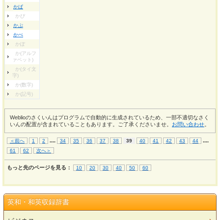
かぱ
かぴ
かぷ
かぺ
かぽ
か(アルフ
ァベット)
か(タイ文
字)
か(数字)
か(記号)
Weblioのさくいんはプログラムで自動的に生成されているため、一部不適切なさく
いんの配置が含まれていることもあります。ご了承くださいませ。
お問い合わせ
。
...
.
...
.
＜前へ
1
2
34
35
36
37
38
39
40
41
42
43
44
61
62
次へ＞
もっと先のページを見る：
10
20
30
40
50
60
英和・和英収録辞書