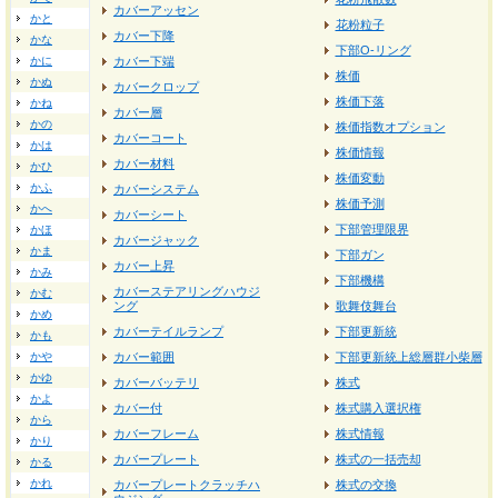
カバーアッセン
かと
花粉粒子
カバー下降
かな
下部O-リング
かに
カバー下端
株価
かぬ
カバークロップ
株価下落
かね
カバー層
かの
株価指数オプション
カバーコート
かは
株価情報
カバー材料
かひ
株価変動
かふ
カバーシステム
株価予測
かへ
カバーシート
下部管理限界
かほ
カバージャック
かま
下部ガン
カバー上昇
かみ
下部機構
カバーステアリングハウジ
かむ
ング
歌舞伎舞台
かめ
カバーテイルランプ
下部更新統
かも
かや
カバー範囲
下部更新統上総層群小柴層
かゆ
カバーバッテリ
株式
かよ
カバー付
株式購入選択権
から
カバーフレーム
株式情報
かり
カバープレート
株式の一括売却
かる
かれ
カバープレートクラッチハ
株式の交換