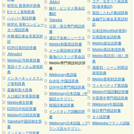
コア・セオリー英語表
JMdict
研究社 新英和中辞典
現(基本動詞)
旅行・ビジネス英会話
Eゲイト英和辞典
英語ことわざ教訓辞典
翻訳
ハイパー英語辞書
金融庁記者会見英語対
Tatoeba
研究社 英和コンピュー
訳
日英・英日専門用語辞
ター用語辞典
日本語WordNet(英和)
書
外務省記者会見英語対
日英固有名詞辞典
遺伝子名称シソーラス
訳
Weblio派生語辞書
Weblio和製英語辞書
EDR日英対訳辞書
Weblio英語表現辞典
メール英語例文辞書
JMnedict
Weblio英語言い回し辞
最強のスラング英会話
Weblio記号和英辞書
典
Weblio専門用語対訳辞
英語イディオム表現辞
場面別・シーン別英語
書
典
表現辞典
Wiktionary英語版
インターネットスラン
Weblio英和対訳辞書
白水社 中国語辞典
グ英和辞典
ウィキペディア英語版
日中中日専門用語辞典
斎藤和英大辞典
Weblio中国語翻訳辞書
Wiktionary日本語版（中
人口統計学英英辞書
中英英中専門用語辞典
国語カテゴリ）
Weblio例文辞書
Wiktionary中国語版
韓国語単語辞書
EDR日中対訳辞書
韓日専門用語辞書
インドネシア語翻訳辞
Weblio中日対訳辞書
書
タイ語辞書
Tatoeba中国語例文辞
Wiktionary日本語版（フ
Wikipediaフランス語版
書
ランス語カテゴリ）
インドネシア語辞書