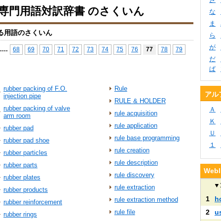
io専門用語対訳辞書 のさくいん
な
ま
る用語のさくいん
ら
が
...
.
68
69
70
71
72
73
74
75
76
77
78
79
だ
ぱ
rubber packing of F.O.
Rule
アル
injection pipe
RULE & HOLDER
rubber packing of valve
Ａ
rule acquisition
arm room
Ｋ
rule application
rubber pad
Ｕ
rule base programming
rubber pad shoe
１
rule creation
rubber particles
rule description
rubber parts
We
rule discovery
rubber plates
▼
rule extraction
rubber products
1
h
rule extraction method
rubber reinforcement
rule file
2
u
rubber rings