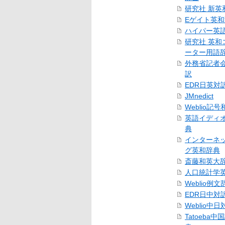
研究社 新英
Eゲイト英
ハイパー英
研究社 英和
ーター用語
外務省記者
訳
EDR日英対
JMnedict
Weblio記
英語イディ
典
インターネ
グ英和辞典
斎藤和英大
人口統計学
Weblio例文
EDR日中対
Weblio中
Tatoeba