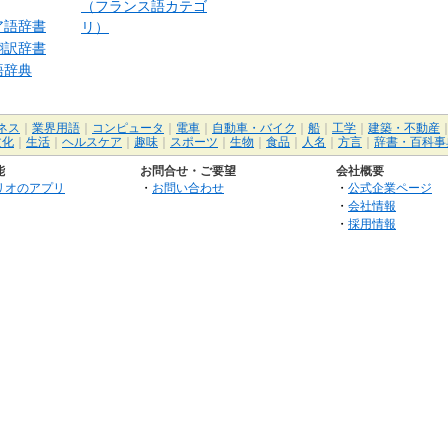
（フランス語カテゴ
ア語辞書
リ）
翻訳辞書
語辞典
ネス
｜
業界用語
｜
コンピュータ
｜
電車
｜
自動車・バイク
｜
船
｜
工学
｜
建築・不動産
文化
｜
生活
｜
ヘルスケア
｜
趣味
｜
スポーツ
｜
生物
｜
食品
｜
人名
｜
方言
｜
辞書・百科事
能
お問合せ・ご要望
会社概要
リオのアプリ
・
お問い合わせ
・
公式企業ページ
・
会社情報
・
採用情報