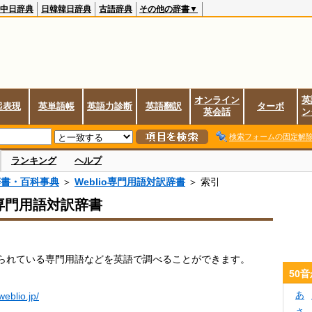
中日辞典
日韓韓日辞典
古語辞典
その他の辞書▼
オンライン
英
起表現
英単語帳
英語力診断
英語翻訳
ターボ
英会話
ン
検索フォームの固定解
ランキング
ヘルプ
辞書・百科事典
＞
Weblio専門用語対訳辞書
＞ 索引
io専門用語対訳辞書
られている専門用語などを英語で調べることができます。
50
あ
.weblio.jp/
さ