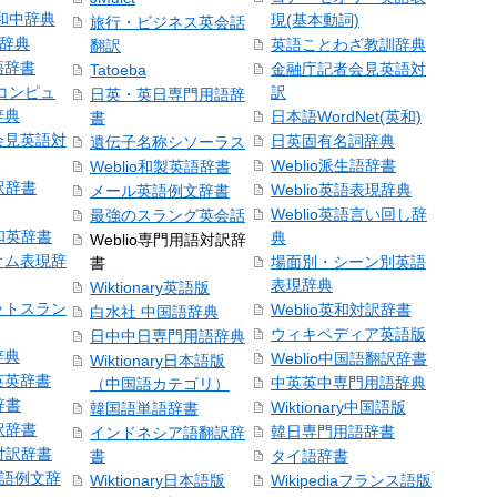
和中辞典
現(基本動詞)
旅行・ビジネス英会話
和辞典
英語ことわざ教訓辞典
翻訳
語辞書
金融庁記者会見英語対
Tatoeba
コンピュ
訳
日英・英日専門用語辞
辞典
日本語WordNet(英和)
書
会見英語対
日英固有名詞辞典
遺伝子名称シソーラス
Weblio派生語辞書
Weblio和製英語辞書
訳辞書
Weblio英語表現辞典
メール英語例文辞書
Weblio英語言い回し辞
最強のスラング英会話
号和英辞書
典
Weblio専門用語対訳辞
オム表現辞
場面別・シーン別英語
書
表現辞典
Wiktionary英語版
ットスラン
Weblio英和対訳辞書
白水社 中国語辞典
ウィキペディア英語版
日中中日専門用語辞典
辞典
Weblio中国語翻訳辞書
Wiktionary日本語版
英英辞書
中英英中専門用語辞典
（中国語カテゴリ）
辞書
Wiktionary中国語版
韓国語単語辞書
訳辞書
韓日専門用語辞書
インドネシア語翻訳辞
日対訳辞書
書
タイ語辞書
中国語例文辞
Wiktionary日本語版
Wikipediaフランス語版