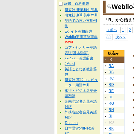
辞書・百科事典
－
Webl
研究社 新英和中辞典
研究社 新和英中辞典
「R」から始ま
英語での言い方用例
集
＜前へ
1
2
Eゲイト英和辞典
Weblio実用英語辞典
80
次へ＞
new!
コア・セオリー英語
表現(基本動詞)
絞込み
ハイパー英語辞書
R
JMdict
RA
英語ことわざ教訓辞
RB
典
RC
研究社 英和コンピュ
RD
ーター用語辞典
旅行・ビジネス英会
RE
話翻訳
RF
金融庁記者会見英語
RG
対訳
RH
外務省記者会見英語
RI
対訳
RJ
Tatoeba
日本語WordNet(英
RK
和)