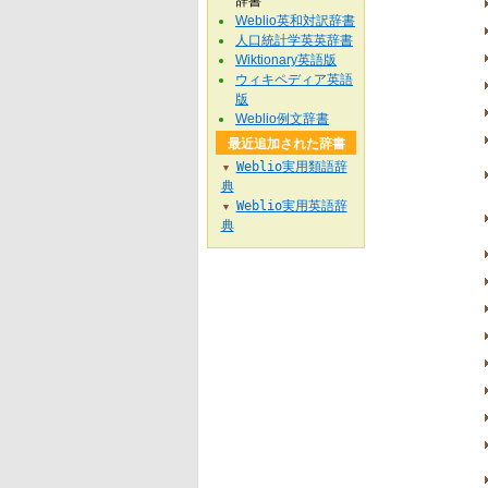
辞書
Weblio英和対訳辞書
人口統計学英英辞書
Wiktionary英語版
ウィキペディア英語
版
Weblio例文辞書
最近追加された辞書
Weblio実用類語辞
▼
典
Weblio実用英語辞
▼
典