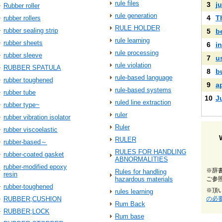
rule files
3
ju
Rubber roller
rule generation
4
T
rubber rollers
RULE HOLDER
rubber sealing strip
5
b
rule learning
rubber sheets
6
i
rule processing
rubber sleeve
7
u
rule violation
RUBBER SPATULA
8
b
rule-based language
rubber toughened
9
a
rule-based systems
rubber tube
10
J
ruled line extraction
rubber type~
ruler
rubber vibration isolator
Ruler
rubber viscoelastic
RULER
rubber-based～
RULES FOR HANDLING
rubber-coated gasket
ABNORMALITIES
rubber-modified epoxy
※辞
Rules for handling
resin
hazardous materials
ご参
rubber-toughened
※頂
rules learning
RUBBER;CUSHION
の必
Rum Back
RUBBER;LOCK
Rum base