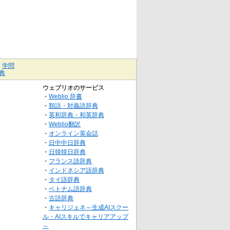
｜
学問
典
ウェブリオのサービス
・
Weblio 辞書
・
類語・対義語辞典
・
英和辞典・和英辞典
・
Weblio翻訳
・
オンライン英会話
・
日中中日辞典
・
日韓韓日辞典
・
フランス語辞典
・
インドネシア語辞典
・
タイ語辞典
・
ベトナム語辞典
・
古語辞典
・
キャリジェネ～生成AIスクー
ル・AIスキルでキャリアアップ
～