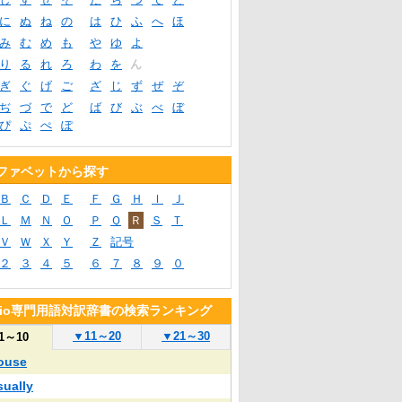
に
ぬ
ね
の
は
ひ
ふ
へ
ほ
み
む
め
も
や
ゆ
よ
り
る
れ
ろ
わ
を
ん
ぎ
ぐ
げ
ご
ざ
じ
ず
ぜ
ぞ
ぢ
づ
で
ど
ば
び
ぶ
べ
ぼ
ぴ
ぷ
ぺ
ぽ
ファベットから探す
Ｂ
Ｃ
Ｄ
Ｅ
Ｆ
Ｇ
Ｈ
Ｉ
Ｊ
Ｌ
Ｍ
Ｎ
Ｏ
Ｐ
Ｑ
Ｒ
Ｓ
Ｔ
Ｖ
Ｗ
Ｘ
Ｙ
Ｚ
記号
２
３
４
５
６
７
８
９
０
blio専門用語対訳辞書の検索ランキング
▼
11～20
▼
21～30
1～10
ouse
sually