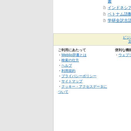
書
インドネシ
ベトナム語
学研全訳古
ビジ
ご利用にあたって
便利な機
・
Weblio辞書とは
・
ウェブ
・
検索の仕方
・
ヘルプ
・
利用規約
・
プライバシーポリシー
・
サイトマップ
・
クッキー・アクセスデータに
ついて