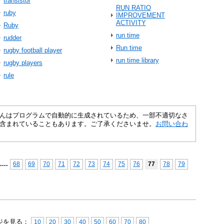
transistor
RUN RATIO
ruby
IMPROVEMENT
ACTIVITY
Ruby
run time
rudder
Run time
rugby football player
run time library
rugby players
rule
さくいんはプログラムで自動的に生成されているため、一部不適切なさ
含まれていることもあります。ご了承くださいませ。
お問い合わ
...
.
68
69
70
71
72
73
74
75
76
77
78
79
ジを見る：
10
20
30
40
50
60
70
80