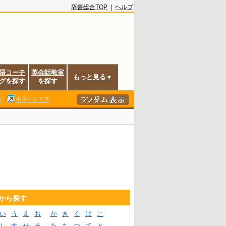
辞書総合TOP
|
ヘルプ
語コーチ
英会話教室
もっと見る▼
グを探す
を探す
除
小ウィンドウ
音から探す
い
う
え
お
か
き
く
け
こ
し
す
せ
そ
た
ち
つ
て
と