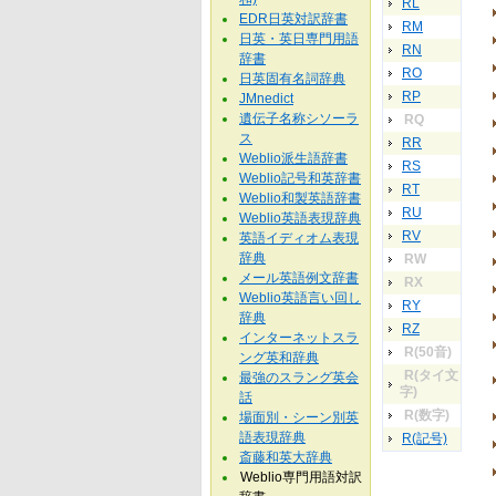
RL
EDR日英対訳辞書
RM
日英・英日専門用語
RN
辞書
RO
日英固有名詞辞典
RP
JMnedict
遺伝子名称シソーラ
RQ
ス
RR
Weblio派生語辞書
RS
Weblio記号和英辞書
RT
Weblio和製英語辞書
RU
Weblio英語表現辞典
RV
英語イディオム表現
辞典
RW
メール英語例文辞書
RX
Weblio英語言い回し
RY
辞典
RZ
インターネットスラ
R(50音)
ング英和辞典
R(タイ文
最強のスラング英会
字)
話
R(数字)
場面別・シーン別英
語表現辞典
R(記号)
斎藤和英大辞典
Weblio専門用語対訳