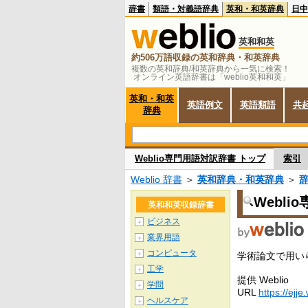
辞書
類語・対義語辞典
英和・和英辞典
日中
英和和英
約506万語収録の英和辞典・和英辞典
複数の英和辞典/和英辞典から一気に検索！
オンライン英語辞書は「weblio英和和英」
英和・和英
英語例文
英語類語
共
辞典
Weblio専門用語対訳辞書 トップ
索引
Weblio 辞書
＞
英和辞典・和英辞典
＞
Webl
英和和英収録辞書
ビジネス
＋
業界用語
＋
コンピュータ
＋
学術論文で用い
工学
＋
提供 Weblio
学問
＋
URL
https://ejje
ヘルスケア
＋