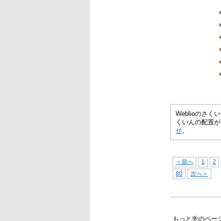
Weblioの
くいんの配置が
せ
。
＜前へ
1
2
80
次へ＞
もっと先のペー