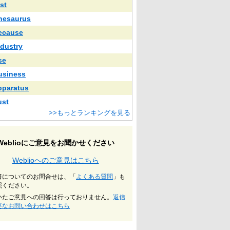
st
hesaurus
ecause
ndustry
se
usiness
pparatus
ust
>>もっとランキングを見る
Weblioにご意見をお聞かせください
Weblioへのご意見はこちら
書についてのお問合せは、「
よくある質問
」も
照ください。
いたご意見への回答は行っておりません。
返信
要なお問い合わせはこちら