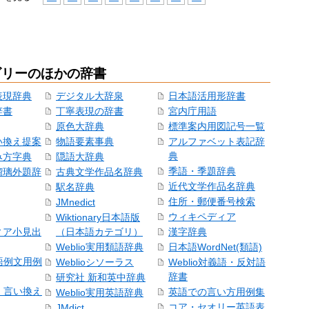
ゴリーのほかの辞書
表現辞典
デジタル大辞泉
日本語活用形辞書
辞書
丁寧表現の辞書
宮内庁用語
原色大辞典
標準案内用図記号一覧
い換え提案
物語要素事典
アルファベット表記辞
典
み方字典
隠語大辞典
季語・季題辞典
瑠璃外題辞
古典文学作品名辞典
近代文学作品名辞典
駅名辞典
住所・郵便番号検索
JMnedict
ウィキペディア
Wiktionary日本語版
ィア小見出
（日本語カテゴリ）
漢字辞典
Weblio実用類語辞典
日本語WordNet(類語)
本語例文用例
Weblioシソーラス
Weblio対義語・反対語
辞書
研究社 新和英中辞典
語・言い換え
英語での言い方用例集
Weblio実用英語辞典
コア・セオリー英語表
JMdict