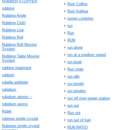
RUBBER;STOPPER
Rum Collins
rubbing
Rum Kahlua
Rubbing Angle
rumen contents
Rubbing Cloth
run
Rubbing Line
Run
Rubbing Roll
RUN
Rubbing Roll Moving
run alone
System
run at a medium speed
Rubbing Table Moving
System
run book
rubbing treatment
Run chart
rubbish
run idle
rubella antibody
run length
rubidium
run lengths
rubidium atomic～
run off river power station
rubidium atoms
run out
Rubik
Run out
rubrene single crystal
run out of fuel
Rubrene single crystal
RUN RATIO