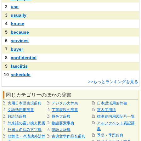
2
use
3
usually
4
house
5
because
6
services
7
buyer
8
confidential
9
fasciitis
10
schedule
>>もっとランキングを見る
同じカテゴリーのほかの辞書
実用日本語表現辞典
デジタル大辞泉
日本語活用形辞書
文語活用形辞書
丁寧表現の辞書
宮内庁用語
難読語辞典
原色大辞典
標準案内用図記号一覧
外来語の言い換え提案
物語要素事典
アルファベット表記辞
典
外国人名読み方字典
隠語大辞典
季語・季題辞典
歌舞伎・浄瑠璃外題辞
古典文学作品名辞典