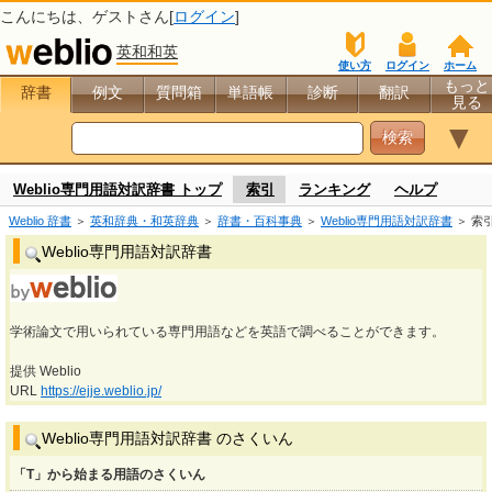
こんにちは、
ゲスト
さん[
ログイン
]
英和和英
使い方
ログイン
ホーム
もっと
辞書
例文
質問箱
単語帳
診断
翻訳
見る
▼
Weblio専門用語対訳辞書 トップ
索引
ランキング
ヘルプ
Weblio 辞書
＞
英和辞典・和英辞典
＞
辞書・百科事典
＞
Weblio専門用語対訳辞書
＞ 索
Weblio専門用語対訳辞書
学術論文で用いられている専門用語などを英語で調べることができます。
提供 Weblio
URL
https://ejje.weblio.jp/
Weblio専門用語対訳辞書 のさくいん
「T」から始まる用語のさくいん