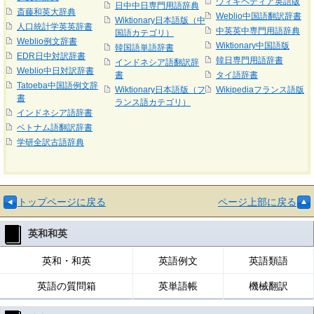
ウィキペディア英語版
日中中日専門用語辞典
斎藤和英大辞典
Weblio中国語翻訳辞書
Wiktionary日本語版（中
人口統計学英英辞書
中英英中専門用語辞典
国語カテゴリ）
Weblio例文辞書
Wiktionary中国語版
韓国語単語辞書
EDR日中対訳辞書
韓日専門用語辞書
インドネシア語翻訳辞
Weblio中日対訳辞書
書
タイ語辞書
Tatoeba中国語例文辞
Wiktionary日本語版（フ
Wikipediaフランス語版
書
ランス語カテゴリ）
インドネシア語辞書
ベトナム語翻訳辞書
学研全訳古語辞典
トップページに戻る
ページ上部に戻る
英和和英
英和・和英
英語例文
英語類語
英語の質問箱
英単語帳
機械翻訳