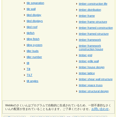
tile separation
timber construction life
tile wall
timber distribution
tiled display
timber frame
tiled displays
timber frame structure
tiled roof
timber framed construction
tilefish
timber framed structure
tiling finish
timber framework
tiling system
timber framework
construction house
tiller buds
timber grid
tiller number
timber grille wall
tilt
timber house design
Tilt
timber lattice
TILT
timber shear wall structure
tilt angles
timber space truss
timber structural design
Weblioのさくいんはプログラムで自動的に生成されているため、一部不適切なさく
いんの配置が含まれていることもあります。ご了承くださいませ。
お問い合わせ
。