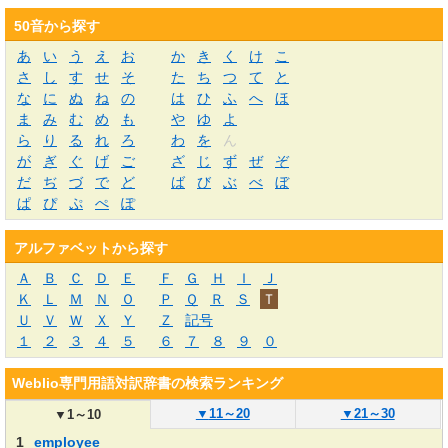
50音から探す
あ
い
う
え
お
か
き
く
け
こ
さ
し
す
せ
そ
た
ち
つ
て
と
な
に
ぬ
ね
の
は
ひ
ふ
へ
ほ
ま
み
む
め
も
や
ゆ
よ
ら
り
る
れ
ろ
わ
を
ん
が
ぎ
ぐ
げ
ご
ざ
じ
ず
ぜ
ぞ
だ
ぢ
づ
で
ど
ば
び
ぶ
べ
ぼ
ぱ
ぴ
ぷ
ぺ
ぽ
アルファベットから探す
Ａ
Ｂ
Ｃ
Ｄ
Ｅ
Ｆ
Ｇ
Ｈ
Ｉ
Ｊ
Ｋ
Ｌ
Ｍ
Ｎ
Ｏ
Ｐ
Ｑ
Ｒ
Ｓ
Ｔ
Ｕ
Ｖ
Ｗ
Ｘ
Ｙ
Ｚ
記号
１
２
３
４
５
６
７
８
９
０
Weblio専門用語対訳辞書の検索ランキング
▼
11～20
▼
21～30
▼
1～10
1
employee