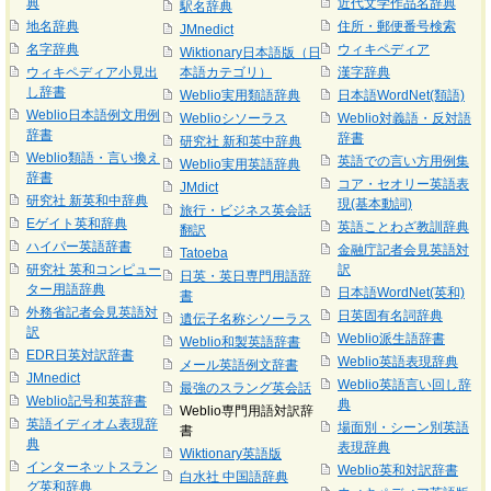
典
近代文学作品名辞典
駅名辞典
地名辞典
住所・郵便番号検索
JMnedict
名字辞典
ウィキペディア
Wiktionary日本語版（日
ウィキペディア小見出
本語カテゴリ）
漢字辞典
し辞書
Weblio実用類語辞典
日本語WordNet(類語)
Weblio日本語例文用例
Weblioシソーラス
Weblio対義語・反対語
辞書
辞書
研究社 新和英中辞典
Weblio類語・言い換え
英語での言い方用例集
Weblio実用英語辞典
辞書
コア・セオリー英語表
JMdict
研究社 新英和中辞典
現(基本動詞)
旅行・ビジネス英会話
Eゲイト英和辞典
英語ことわざ教訓辞典
翻訳
ハイパー英語辞書
金融庁記者会見英語対
Tatoeba
研究社 英和コンピュー
訳
日英・英日専門用語辞
ター用語辞典
日本語WordNet(英和)
書
外務省記者会見英語対
日英固有名詞辞典
遺伝子名称シソーラス
訳
Weblio派生語辞書
Weblio和製英語辞書
EDR日英対訳辞書
Weblio英語表現辞典
メール英語例文辞書
JMnedict
Weblio英語言い回し辞
最強のスラング英会話
Weblio記号和英辞書
典
Weblio専門用語対訳辞
英語イディオム表現辞
場面別・シーン別英語
書
典
表現辞典
Wiktionary英語版
インターネットスラン
Weblio英和対訳辞書
白水社 中国語辞典
グ英和辞典