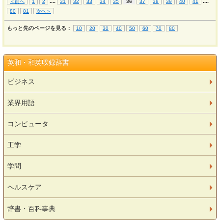
...
.
...
.
＜前へ
1
2
31
32
33
34
35
36
37
38
39
40
41
80
81
次へ＞
もっと先のページを見る：
10
20
30
40
50
60
70
80
英和・和英収録辞書
ビジネス
業界用語
コンピュータ
工学
学問
ヘルスケア
辞書・百科事典