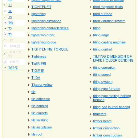
TT
TIGHTENER
tilted magnetic fields
TU
tightening
tilted surface
TV
tightening allowance
tilted vibration system
TW
tightening characteristics
tilting
TX
TY
tightening order
tilting angle
TZ
tightening torque
tilting casting machine
T(50音)
TIGHTENING TORQUE
tilting control
T(タイ文
字)
Tightness
TILTING DIMENSION OF
MAKE HOLDER BENDING
T(数字)
Tig処理機
tilting operation
T(記号)
TIG溶接
tilting speed
TIIDA
tilting system
Tijuana yellow
tilting type furnace
tile
tilting type melting-holding
tile adhesive
furnace
tile bonding
tilting-pad journal bearing
tile carpets
tiltmeters
tile finishing
timber beam
tile installation
timber connection
tile roof
timber construction