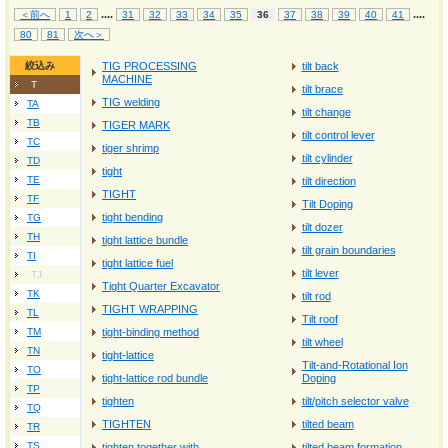
...
.
...
.
＜前へ
1
2
31
32
33
34
35
36
37
38
39
40
41
80
81
次へ＞
絞込み
TIG PROCESSING
tilt back
MACHINE
T
tilt brace
TIG welding
TA
tilt change
TB
TIGER MARK
tilt control lever
TC
tiger shrimp
tilt cylinder
TD
tight
TE
tilt direction
TIGHT
TF
Tilt Doping
tight bending
TG
tilt dozer
TH
tight lattice bundle
tilt grain boundaries
TI
tight lattice fuel
tilt lever
TJ
Tight Quarter Excavator
TK
tilt rod
TIGHT WRAPPING
TL
Tilt roof
TM
tight-binding method
tilt wheel
TN
tight-lattice
Tilt-and-Rotational Ion
TO
tight-lattice rod bundle
Doping
TP
tighten
tilt/pitch selector valve
TQ
TIGHTEN
tilted beam
TR
TS
tighten together with
tilted beam formation