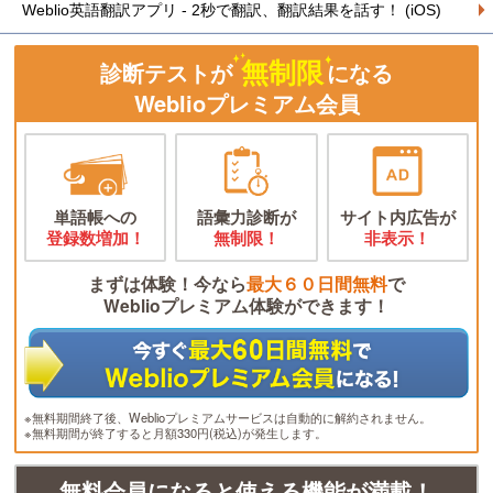
Weblio英語翻訳アプリ - 2秒で翻訳、翻訳結果を話す！ (iOS)
無制限
診断テストが
になる
Weblioプレミアム会員
単語帳への
語彙力診断が
サイト内広告が
登録数増加！
無制限！
非表示！
まずは体験！今なら
最大６０日間無料
で
Weblioプレミアム体験ができます！
※無料期間終了後、Weblioプレミアムサービスは自動的に解約されません。
※無料期間が終了すると月額330円(税込)が発生します。
無料会員になると使える機能が満載！