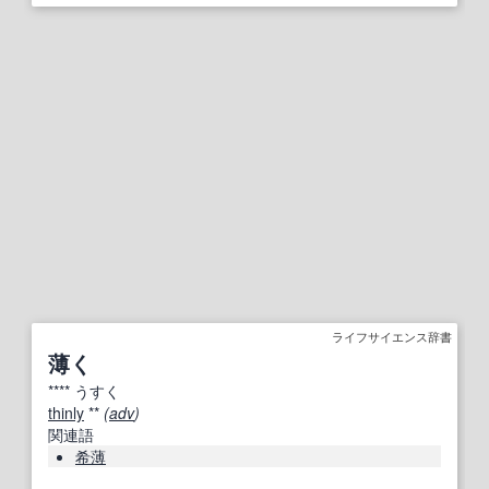
ライフサイエンス辞書
薄く
****
うすく
thinly
**
(
adv
)
関連語
希薄