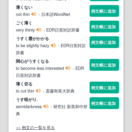
薄くない
例文帳に追加
not thin
- 日本語WordNet
ごく薄く
例文帳に追加
very thinly
- EDR日英対訳辞書
うすく
霞がかかる
例文帳に追加
to be slightly hazy
- EDR日英対訳
辞書
関心が
うすく
なる
例文帳に追加
to become less interested
- EDR
日英対訳辞書
薄く切る
例文帳に追加
to cut thin
- 斎藤和英大辞典
うす暗がり.
例文帳に追加
semidarkness
- 研究社 新英和中辞
典
>> 例文の一覧を見る