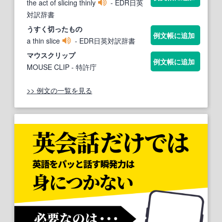
the act of slicing thinly
- EDR日英
対訳辞書
うすく
切ったもの
例文帳に追加
a thin slice
- EDR日英対訳辞書
マ
ウスク
リップ
例文帳に追加
MOUSE CLIP
- 特許庁
>> 例文の一覧を見る