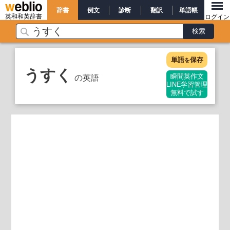
辞書
例文
診断
翻訳
単語帳
英和和英辞書
ログイン
単語
保存
を
うすく
の英語
瞬間英作文
LINE学習管理
無料で試す