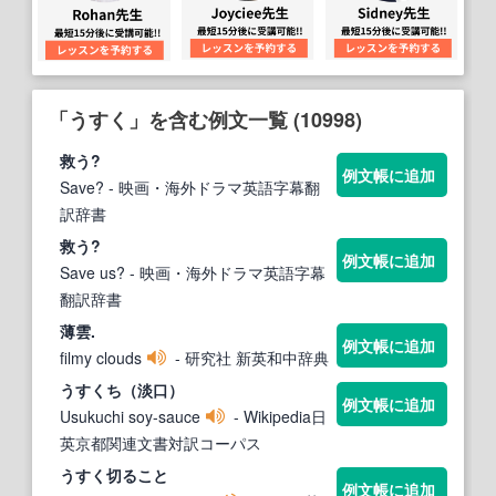
「うすく」を含む例文一覧 (10998)
救う?
例文帳に追加
Save?
- 映画・海外ドラマ英語字幕翻
訳辞書
救う?
例文帳に追加
Save us?
- 映画・海外ドラマ英語字幕
翻訳辞書
薄雲.
例文帳に追加
filmy clouds
- 研究社 新英和中辞典
うすく
ち（淡口）
例文帳に追加
Usukuchi soy-sauce
- Wikipedia日
英京都関連文書対訳コーパス
うすく
切ること
例文帳に追加