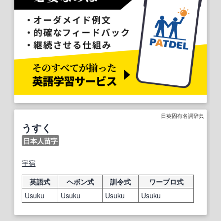
日英固有名詞辞典
うすく
日本人苗字
宇
宿
英語式
ヘボン式
訓令式
ワープロ式
Usuku
Usuku
Usuku
Usuku