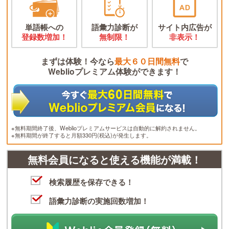
単語帳への
語彙力診断が
サイト内広告が
登録数増加！
無制限！
非表示！
まずは体験！今なら
最大６０日間無料
で
Weblioプレミアム体験ができます！
※無料期間終了後、Weblioプレミアムサービスは自動的に解約されません。
※無料期間が終了すると月額330円(税込)が発生します。
無料会員になると使える機能が満載！
検索履歴を保存できる！
語彙力診断の実施回数増加！