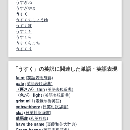
うすぎね
うすぎやま
うすく
うすくちしょうゆ
うすくぼ
うすくも
うすくら
うすくらまち
うすくり
「うすく」の英訳に関連した単語・英語表現
faint
(英語表現辞典)
pale
(英語表現辞典)
〈厚さが〉 thin
(英語表現辞典)
〈色が〉 light
(英語表現辞典)
grist mill
(電気制御英語)
cobwebbery
(日英対訳辞書)
slat
(日英対訳辞書)
薄馬鹿
(和英辞典)
have the same
(斎藤和英大辞典)
Green beans
(英語表現辞典)