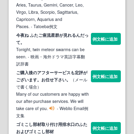
Aries, Taurus, Gemini, Cancer, Leo,
Virgo, Libra, Scorpio, Sagittarius,
Capricorn, Aquarius and
Pisces.
- Tatoeba例文
今夜ね
ふた
ご座流星群が見れるんだっ
例文帳に追加
て。
Tonight, twin meteor swarms can be
seen.
- 映画・海外ドラマ英語字幕翻
訳辞書
ご購入後のア
フタ
ーサービスも定評が
例文帳に追加
ございます。お任せ下さい。
（メール
で書く場合）
Many of our customers are happy with
our after-purchase services. We will
take care of you.
- Weblio Email例
文集
ゴミこし部材取り付け用排水口の
ふた
例文帳に追加
およびゴミこし部材