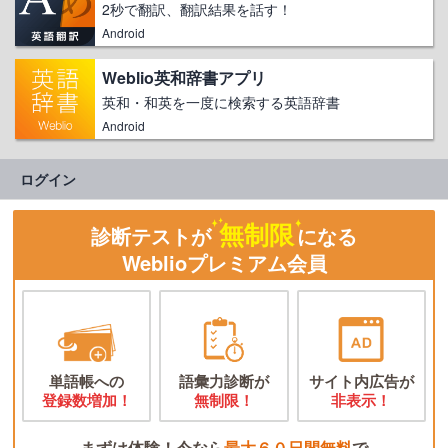
2秒で翻訳、翻訳結果を話す！
Android
Weblio英和辞書アプリ
英和・和英を一度に検索する英語辞書
Android
ログイン
無制限
診断テストが
になる
Weblioプレミアム会員
単語帳への
語彙力診断が
サイト内広告が
登録数増加！
無制限！
非表示！
まずは体験！今なら
最大６０日間無料
で