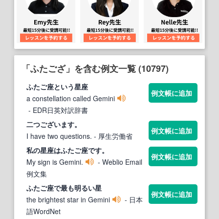
「ふたござ」を含む例文一覧 (10797)
ふた
ご座という星座
例文帳に追加
a constellation called Gemini
- EDR日英対訳辞書
二つございます。
例文帳に追加
I have two questions.
- 厚生労働省
私の星座は
ふた
ご座です。
例文帳に追加
My sign is Gemini.
- Weblio Email
例文集
ふた
ご座で最も明るい星
例文帳に追加
the brightest star in Gemini
- 日本
語WordNet