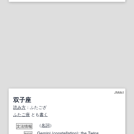
JMdict
双子座
読み方
：ふたござ
ふたご座
とも
書く
（
名詞
）
文法情報
Gemini
(
constellation
); the
Twins