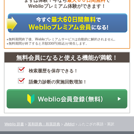
Weblioプレミアム体験ができます！
※無料期間終了後、Weblioプレミアムサービスは自動的に解約されません。
※無料期間が終了すると月額330円(税込)が発生します。
無料会員になると使える機能が満載！
検索履歴を保存できる！
語彙力診断の実施回数増加！
Weblio 辞書
>
英和辞典・和英辞典
>
JMdict
>
ふたござ
の英語・英訳