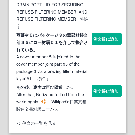
DRAIN PORT LID FOR SECURING
REFUSE-FILTERING MEMBER, AND
REFUSE FILTERING MEMBER
- 特許
庁
蓋部材５はパッケージ３の蓋部材接合
例文帳に追加
部３５にロー材層５１を介して接合さ
れている。
A cover member 5 is joined to the
cover member joint part 35 of the
package 3 via a brazing filler material
layer 51.
- 特許庁
その後、憲実は再び隠遁した。
例文帳に追加
After that, Norizane retired from the
world again.
- Wikipedia日英京都
関連文書対訳コーパス
>> 例文の一覧を見る