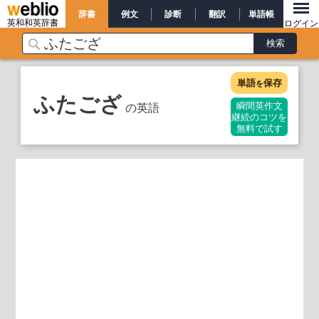
辞書
例文
診断
翻訳
単語帳
英和和英辞書
ログイン
単語
保存
を
ふたござ
の英語
瞬間英作文
継続のコツを
無料で試す