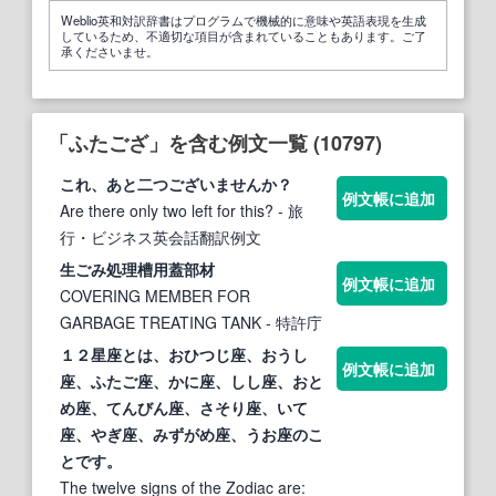
Weblio英和対訳辞書はプログラムで機械的に意味や英語表現を生成
しているため、不適切な項目が含まれていることもあります。ご了
承くださいませ。
「ふたござ」を含む例文一覧 (10797)
これ、あと二つございませんか？
例文帳に追加
Are there only two left for this?
- 旅
行・ビジネス英会話翻訳例文
生ごみ処理槽用蓋部材
例文帳に追加
COVERING MEMBER FOR
GARBAGE TREATING TANK
- 特許庁
１２星座とは、おひつじ座、おうし
例文帳に追加
座、
ふた
ご座、かに座、しし座、おと
め座、てんびん座、さそり座、いて
座、やぎ座、みずがめ座、うお座のこ
とです。
The twelve signs of the Zodiac are: