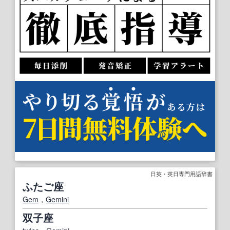
日英・英日専門用語辞書
ふたご座
Gem
，
Gemini
双子座