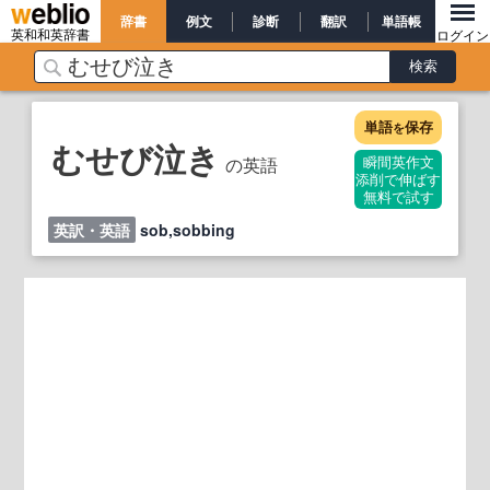
辞書
例文
診断
翻訳
単語帳
英和和英辞書
ログイン
単語
保存
を
むせび泣き
の英語
瞬間英作文
添削で伸ばす
無料で試す
英訳・英語
sob,sobbing