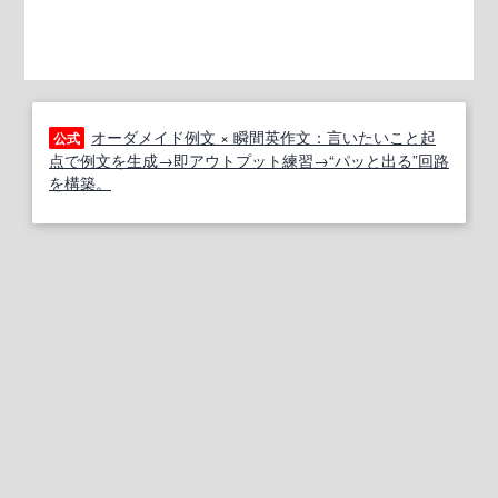
オーダメイド例文 × 瞬間英作文：言いたいこと起
公式
点で例文を生成→即アウトプット練習→“パッと出る”回路
を構築。