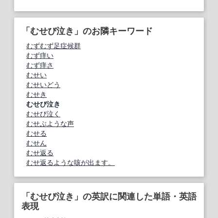
「むせび泣き」のお隣キーワード
むずむず足症候群
むず痒い
むず痒さ
むせい
むせいどう
むせき
むせび泣き
むせび泣く
むせぶような声
むせる
むせん
むせ返る
むせ返るような咳が出ます。
「むせび泣き」の英訳に関連した単語・英語
表現