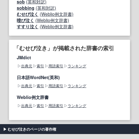
sob
(英和対訳)
sobbing
(英和対訳)
むせび泣く
(Weblio例文辞書)
噎び泣く
(Weblio例文辞書)
すすり泣く
(Weblio例文辞書)
「むせび泣き」が掲載された辞書の索引
JMdict
出典元
索引
用語索引
ランキング
日本語WordNet(英和)
出典元
索引
用語索引
ランキング
Weblio例文辞書
出典元
索引
用語索引
ランキング
むせび泣きのページの著作権