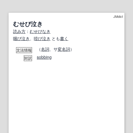
JMdict
むせび泣き
読み方
：
むせびなき
咽び泣き
、
噎び泣き
とも
書く
（
名詞
、サ
変名
詞
）
文法情報
sobbing
対訳