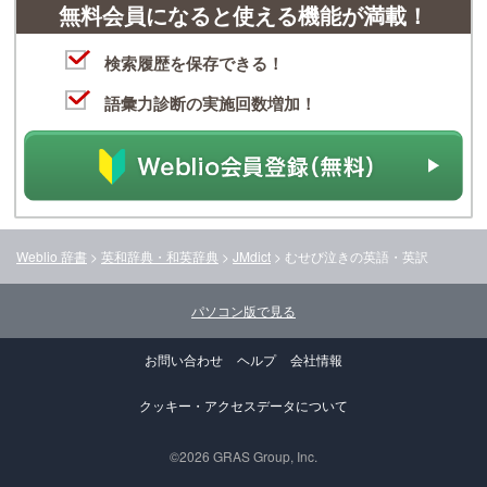
無料会員になると使える機能が満載！
検索履歴を保存できる！
語彙力診断の実施回数増加！
Weblio 辞書
>
英和辞典・和英辞典
>
JMdict
>
むせび泣き
の英語・英訳
パソコン版で見る
お問い合わせ
ヘルプ
会社情報
クッキー・アクセスデータについて
©2026 GRAS Group, Inc.