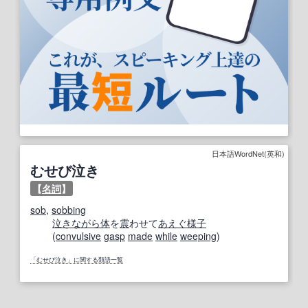
日本語WordNet(英和)
むせび泣き
【
名詞
】
sob
,
sobbing
泣き
ながら
体
を
震
わせて
あえぐ
様子
(
convulsive
gasp
made
while
weeping
)
「むせび泣き」に関する類語一覧