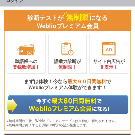
ログイン
無制限
診断テストが
になる
Weblioプレミアム会員
単語帳への
語彙力診断が
サイト内広告が
登録数増加！
無制限！
非表示！
まずは体験！今なら
最大６０日間無料
で
Weblioプレミアム体験ができます！
※無料期間終了後、Weblioプレミアムサービスは自動的に解約されません。
※無料期間が終了すると月額330円(税込)が発生します。