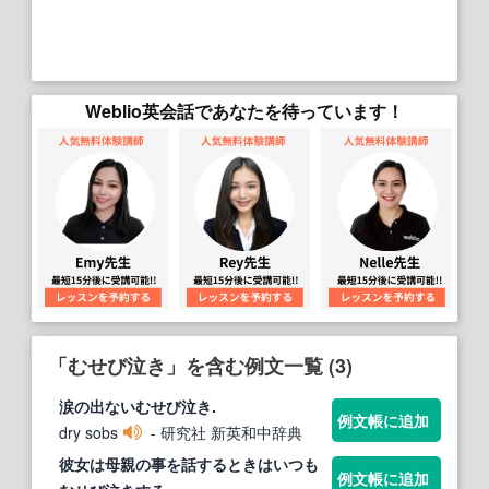
Weblio英会話であなたを待っています！
「むせび泣き」を含む例文一覧 (3)
涙の出ない
むせび泣き
.
例文帳に追加
dry sobs
- 研究社 新英和中辞典
彼女は母親の事を話するときはいつも
例文帳に追加