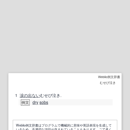
Weblio例文辞書
むせび泣き
1
涙の
出ない
むせび泣き.
dry
sobs
例文
Weblio例文辞書はプログラムで機械的に意味や英語表現を生成して
いるため、不適切な項目が含まれていることもあります。ご了承く