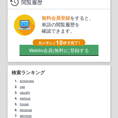
閲覧履歴
をすると、
無料会員登録
単語の閲覧履歴を
確認できます。
Weblio会員
(無料)
に登録する
検索ランキング
1.
employee
2.
use
3.
usually
4.
various
5.
house
6.
because
7.
services