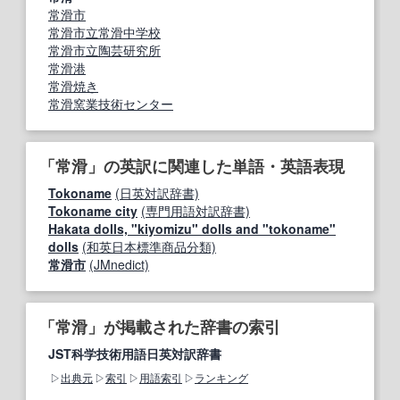
常滑市
常滑市立常滑中学校
常滑市立陶芸研究所
常滑港
常滑焼き
常滑窯業技術センター
「常滑」の英訳に関連した単語・英語表現
Tokoname
(日英対訳辞書)
Tokoname city
(専門用語対訳辞書)
Hakata dolls, "kiyomizu" dolls and "tokoname"
dolls
(和英日本標準商品分類)
常滑市
(JMnedict)
「常滑」が掲載された辞書の索引
JST科学技術用語日英対訳辞書
出典元
索引
用語索引
ランキング