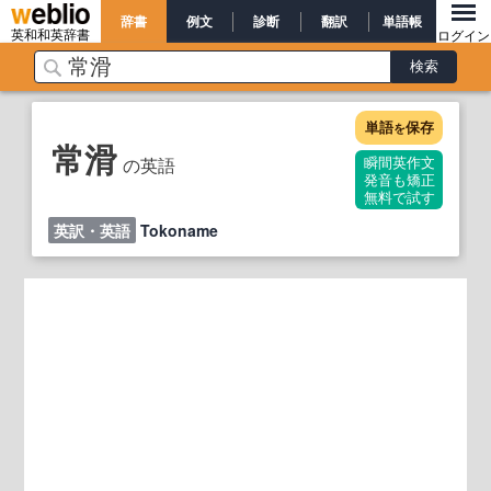
辞書
例文
診断
翻訳
単語帳
英和和英辞書
ログイン
単語
保存
を
常滑
の英語
瞬間英作文
発音も矯正
無料で試す
英訳・英語
Tokoname