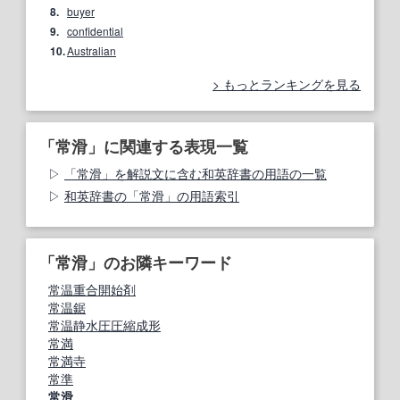
8.
buyer
9.
confidential
10.
Australian
もっとランキングを見る
「常滑」に関連する表現一覧
「常滑」を解説文に含む和英辞書の用語の一覧
和英辞書の「常滑」の用語索引
「常滑」のお隣キーワード
常温重合開始剤
常温鋸
常温静水圧圧縮成形
常満
常満寺
常準
常滑