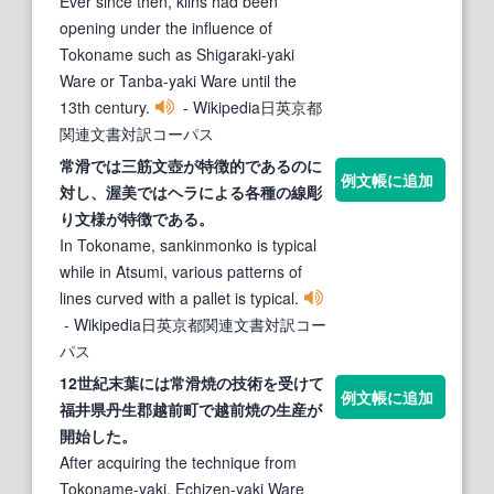
Ever since then, kilns had been
opening under the influence of
Tokoname such as Shigaraki-yaki
Ware or Tanba-yaki Ware until the
13th century.
- Wikipedia日英京都
関連文書対訳コーパス
常滑
では三筋文壺が特徴的であるのに
例文帳に追加
対し、渥美ではヘラによる各種の線彫
り文様が特徴である。
In Tokoname, sankinmonko is typical
while in Atsumi, various patterns of
lines curved with a pallet is typical.
- Wikipedia日英京都関連文書対訳コー
パス
12世紀末葉には
常滑
焼の技術を受けて
例文帳に追加
福井県丹生郡越前町で越前焼の生産が
開始した。
After acquiring the technique from
Tokoname-yaki, Echizen-yaki Ware