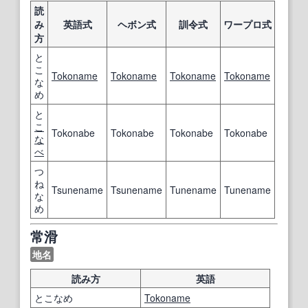
読
み
英語式
ヘボン式
訓令式
ワープロ式
方
と
こ
Tokoname
Tokoname
Tokoname
Tokoname
な
め
と
こ
Tokonabe
Tokonabe
Tokonabe
Tokonabe
な
べ
つ
ね
Tsunename
Tsunename
Tunename
Tunename
な
め
常滑
地名
読み方
英語
とこなめ
Tokoname