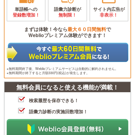
単語帳への
語彙力診断が
サイト内広告が
登録数増加！
無制限！
非表示！
まずは体験！今なら
最大６０日間無料
で
Weblioプレミアム体験ができます！
※無料期間終了後、Weblioプレミアムサービスは自動的に解約されません。
※無料期間が終了すると月額330円(税込)が発生します。
無料会員になると使える機能が満載！
検索履歴を保存できる！
語彙力診断の実施回数増加！