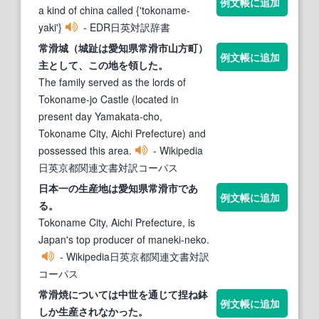
例文帳に追加
a kind of china called {'tokoname-
yaki'}
- EDR日英対訳辞書
常滑
城（城趾は愛知県
常滑
市山方町）
例文帳に追加
主として、この地を領した。
The family served as the lords of
Tokoname-jo Castle (located in
present day Yamakata-cho,
Tokoname City, Aichi Prefecture) and
possessed this area.
- Wikipedia
日英京都関連文書対訳コーパス
日本一の生産地は愛知県
常滑
市であ
例文帳に追加
る。
Tokoname City, Aichi Prefecture, is
Japan's top producer of maneki-neko.
- Wikipedia日英京都関連文書対訳
コーパス
常滑
焼については中世を通じて捏ね鉢
例文帳に追加
しか生産されなかった。