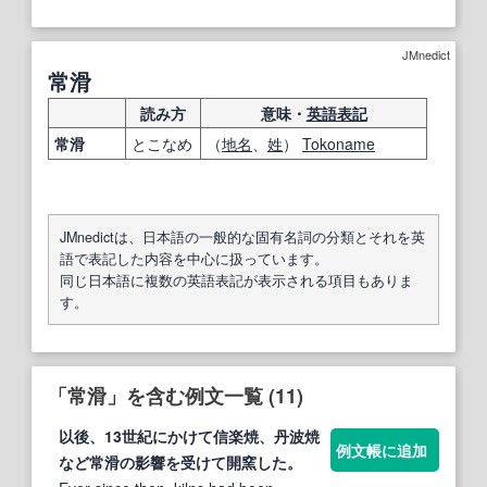
JMnedict
常滑
読み方
意味・
英語表記
常滑
とこなめ
（
地名
、
姓
）
Tokoname
JMnedictは、日本語の一般的な固有名詞の分類とそれを英
語で表記した内容を中心に扱っています。
同じ日本語に複数の英語表記が表示される項目もありま
す。
「常滑」を含む例文一覧 (11)
以後、13世紀にかけて信楽焼、丹波焼
例文帳に追加
など
常滑
の影響を受けて開窯した。