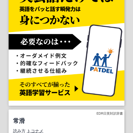
EDR日英対訳辞書
常滑
読み方
トコナメ