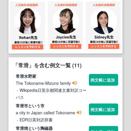
「常滑」を含む例文一覧 (11)
常滑
水野家
例文帳に追加
The Tokoname-Mizuno family
- Wikipedia日英京都関連文書対訳コー
パス
常滑
市という市
例文帳に追加
a city in Japan called Tokoname
- EDR日英対訳辞書
常滑
焼という陶磁器