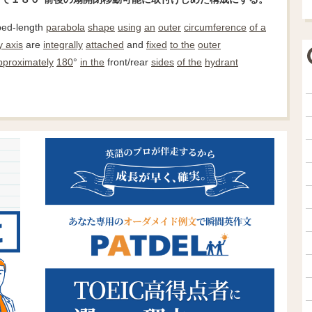
bed-length
parabola
shape
using
an
outer
circumference
of a
 axis
are
integrally
attached
and
fixed
to the
outer
pproximately
180
°
in the
front/rear
sides
of the
hydrant