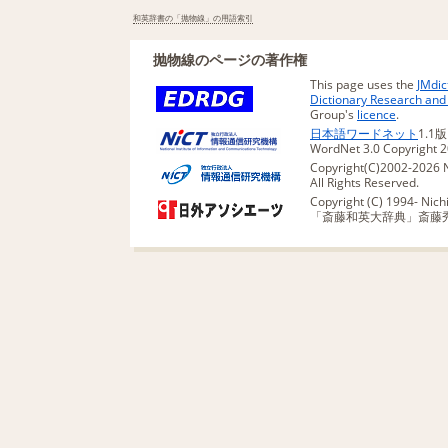
和英辞書の「抛物線」の用語索引
抛物線のページの著作権
This page uses the
JMdic
Dictionary Research an
Group's
licence
.
日本語ワードネット
1.1
WordNet 3.0 Copyright 20
Copyright(C)2002-2026 N
All Rights Reserved.
Copyright (C) 1994- Nichig
「斎藤和英大辞典」斎藤