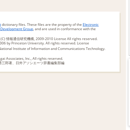
t
dictionary files. These files are the property of the
Electronic
d Development Group
, and are used in conformance with the
版 (C) 情報通信研究機構, 2009-2010
License
All rights reserved.
06 by Princeton University. All rights reserved.
License
ational Institute of Information and Communications Technology.
ai Associates, Inc., All rights reserved.
秀三郎著、日外アソシエーツ辞書編集部編