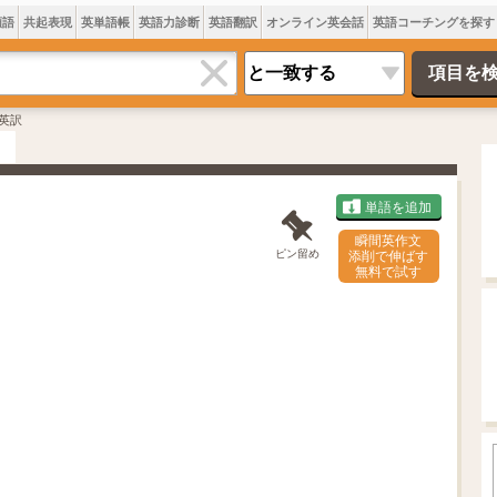
類語
共起表現
英単語帳
英語力診断
英語翻訳
オンライン英会話
英語コーチングを探す
英訳
単語を追加
瞬間英作文
ピン留め
添削で伸ばす
無料で試す
L
o
/
U
a
n
d
m
e
u
d
t
:
e
7
0