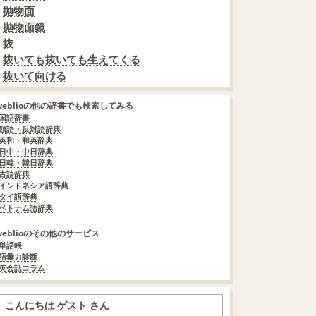
抛物面
抛物面鏡
抜
抜いても抜いても生えてくる
抜いて向ける
weblioの他の辞書でも検索してみる
国語辞書
類語・反対語辞典
英和・和英辞典
日中・中日辞典
日韓・韓日辞典
古語辞典
インドネシア語辞典
タイ語辞典
ベトナム語辞典
weblioのその他のサービス
単語帳
語彙力診断
英会話コラム
こんにちは ゲスト さん