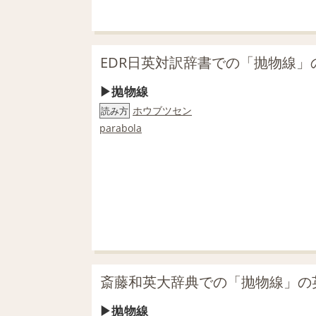
EDR日英対訳辞書での「抛物線」
抛物線
ホウブツセン
読み方
parabola
斎藤和英大辞典での「抛物線」の
抛物線