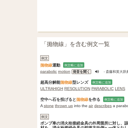
「抛物線」を含む例文一覧
例文
抛物線
運動
例文帳に追加
parabolic
motion
発音を聞く
- 斎藤和英大辞
超高分解能
抛物線
型レンズ
例文帳に追加
ULTRAHIGH
RESOLUTION
PARABOLIC
LENS
空中へ石を投げると
抛物線
を作る
例文帳に追加
A
stone
thrown up
into the
air
describes
a parabo
例文
ポンプ車の消火栓接続金具の外周箇所に対し、
材を、消火栓接続金具の前後方向側へ一体となし