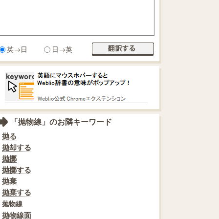
英→日
日→英
「抛物線」のお隣キーワード
抛る
抛却する
抛擲
抛擲する
抛棄
抛棄する
抛物線
抛物線面