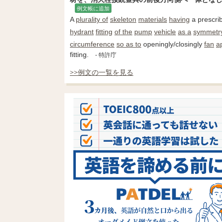
例文帳に追加
A
plurality of
skeleton
materials
having
a prescri
hydrant
fitting
of the
pump
vehicle
as a
symmetry
circumference
so as to
openingly/closingly
fan
a
fitting.
- 特許庁
>>例文の一覧を見る