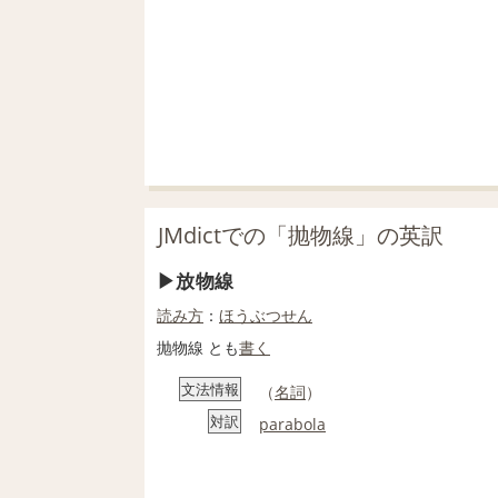
JMdictでの「抛物線」の英訳
放物線
読み方
：
ほうぶつせん
抛物線 とも
書く
文法情報
（
名詞
）
対訳
parabola