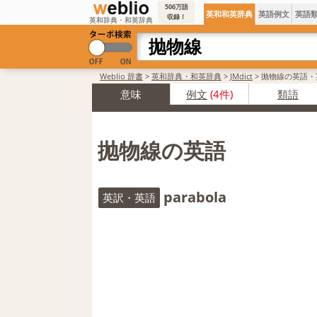
506万語
英和和英辞典
英語例文
英語
収録！
英和辞典・和英辞典
Weblio 辞書
>
英和辞典・和英辞典
>
JMdict
>
抛物線の英語・
意味
例文
(4件)
類語
抛物線の英語
parabola
英訳・英語