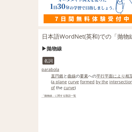
日本語WordNet(英和)での「抛
抛物線
名詞
parabola
直円錐
と
曲線
の
要素
への
平行平面
により
相
(
a plane
curve
formed
by the
intersectio
of
the
curve
)
「抛物線」に関する類語一覧