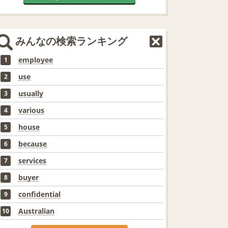
みんなの検索ランキング
employee
1
use
2
usually
3
various
4
house
5
because
6
services
7
buyer
8
confidential
9
Australian
10