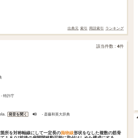
出典元
索引
用語索引
ランキング
該当件数 :
4
件
典
- 特許庁
la.
発音を聞く
- 斎藤和英大辞典
該箇所を対称軸線にして一定長の
抛物線
形状をなした複数の筋骨
て１８０°前後の扇開閉移動可能に取付けしめた構成にする。