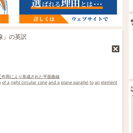
物線」の英訳
互作用
により
形成
された
平面曲線
n
of a
right circular cone
and a
plane parallel
to
an
element