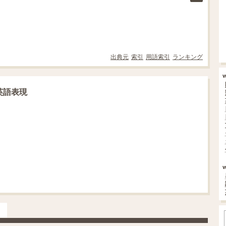
出典元
索引
用語索引
ランキング
英語表現