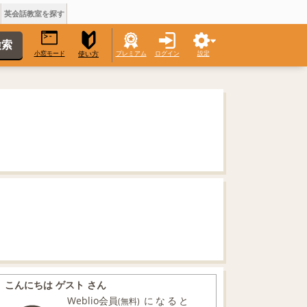
英会話教室を探す
小窓モード
プレミアム
ログイン
設定
使い方
こんにちは ゲスト さん
Weblio会員
になると
(無料)