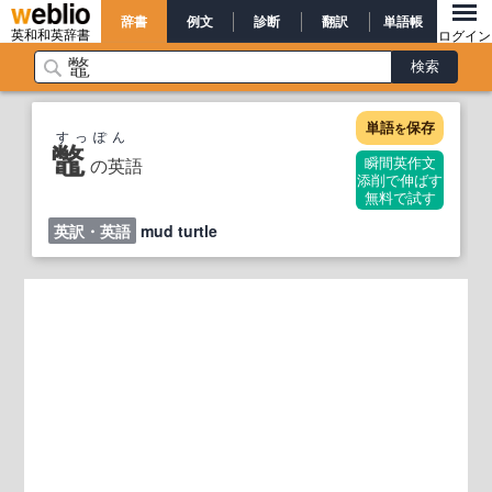
辞書
例文
診断
翻訳
単語帳
英和和英辞書
ログイン
単語
保存
を
すっぽん
鼈
の英語
瞬間英作文
添削で伸ばす
無料で試す
英訳・英語
mud turtle