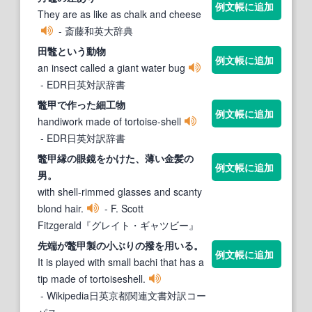
例文帳に追加
They are as like as chalk and cheese
- 斎藤和英大辞典
田
鼈
という動物
例文帳に追加
an insect called a giant water bug
- EDR日英対訳辞書
鼈
甲で作った細工物
例文帳に追加
handiwork made of tortoise-shell
- EDR日英対訳辞書
鼈
甲縁の眼鏡をかけた、薄い金髪の
例文帳に追加
男。
with shell-rimmed glasses and scanty
blond hair.
- F. Scott
Fitzgerald『グレイト・ギャツビー』
先端が
鼈
甲製の小ぶりの撥を用いる。
例文帳に追加
It is played with small bachi that has a
tip made of tortoiseshell.
- Wikipedia日英京都関連文書対訳コー
パス