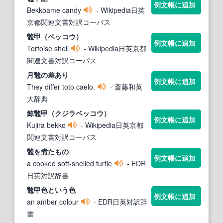
例文帳に追加
Bekkoame candy
- Wikipedia日英
京都関連文書対訳コーパス
鼈
甲（ベッコウ）
例文帳に追加
Tortoise shell
- Wikipedia日英京都
関連文書対訳コーパス
月
鼈
の差あり
例文帳に追加
They differ toto caelo.
- 斎藤和英
大辞典
鯨
鼈
甲（クジラベッコウ）
例文帳に追加
Kujira bekko
- Wikipedia日英京都
関連文書対訳コーパス
鼈
を煮たもの
例文帳に追加
a cooked soft-shelled turtle
- EDR
日英対訳辞書
鼈
甲色という色
例文帳に追加
an amber colour
- EDR日英対訳辞
書