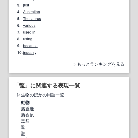
3.
just
4.
Australian
5.
Thesaurus
6.
various
7.
used in
8.
using
9.
because
10.
industry
もっとランキングを見る
「鼈」に関連する表現一覧
生物のほかの用語一覧
動物
麝香鹿
麝香鼠
黒貂
鼈
鼬