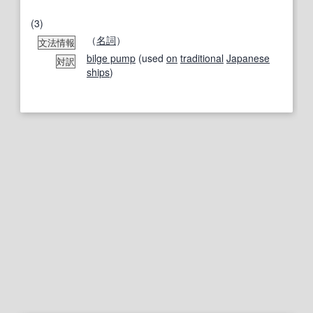
(3)
（
名詞
）
文法情報
bilge pump
(used
on
traditional
Japanese
対訳
ships
)