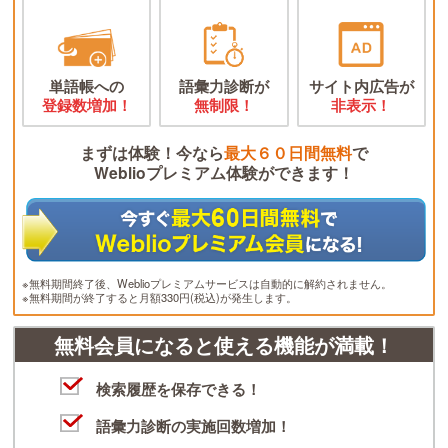
単語帳への
語彙力診断が
サイト内広告が
登録数増加！
無制限！
非表示！
まずは体験！今なら
最大６０日間無料
で
Weblioプレミアム体験ができます！
※無料期間終了後、Weblioプレミアムサービスは自動的に解約されません。
※無料期間が終了すると月額330円(税込)が発生します。
無料会員になると使える機能が満載！
検索履歴を保存できる！
語彙力診断の実施回数増加！