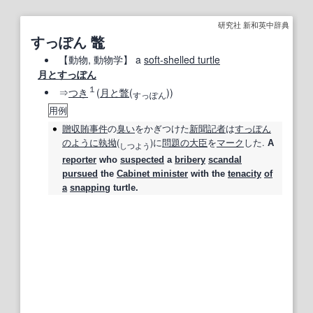
研究社 新和英中辞典
すっぽん 鼈
【
動物
, 動物学】
a
soft‐shelled turtle
月とすっぽん
１
⇒
つき
(
月と鼈
(
))
す
っぽ
ん
用例
贈収賄事件
の
臭い
をかぎつけた
新聞記者
は
すっぽん
のように
執拗
(
)に
問題の
大臣
を
マーク
した.
A
し
つよ
う
reporter
who
suspected
a
bribery
scandal
pursued
the
Cabinet minister
with the
tenacity
of
a
snapping
turtle.