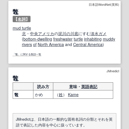
日本語WordNet(英和)
鼈
【
名詞
】
mud turtle
北
・
中央アメリカ
の
泥
川の
川底
にすむ
淡水
ガメ
(
bottom-dwelling
freshwater
turtle
inhabiting
muddy
rivers
of
North America
and
Central America
)
「鼈」に関する類語一覧
JMnedict
鼈
読み方
意味・
英語表記
鼈
かめ
（
姓
）
Kame
JMnedictは、日本語の一般的な固有名詞の分類とそれを英
語で表記した内容を中心に扱っています。