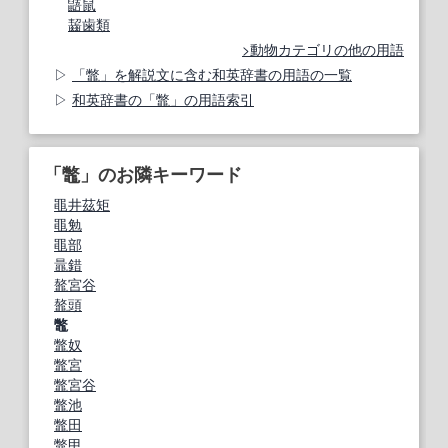
鼯鼠
齧歯類
動物カテゴリの他の用語
「鼈」を解説文に含む和英辞書の用語の一覧
和英辞書の「鼈」の用語索引
「鼈」のお隣キーワード
黽井茲矩
黽勉
黽部
鼂錯
鼇宮谷
鼇頭
鼈
鼈奴
鼈宮
鼈宮谷
鼈池
鼈田
鼈甲