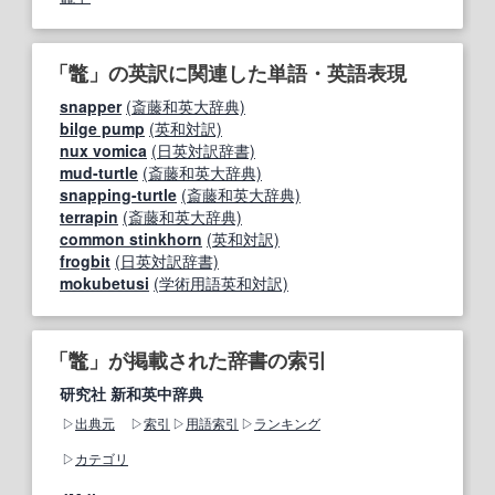
「鼈」の英訳に関連した単語・英語表現
snapper
(斎藤和英大辞典)
bilge pump
(英和対訳)
nux vomica
(日英対訳辞書)
mud-turtle
(斎藤和英大辞典)
snapping-turtle
(斎藤和英大辞典)
terrapin
(斎藤和英大辞典)
common stinkhorn
(英和対訳)
frogbit
(日英対訳辞書)
mokubetusi
(学術用語英和対訳)
「鼈」が掲載された辞書の索引
研究社 新和英中辞典
出典元
索引
用語索引
ランキング
カテゴリ