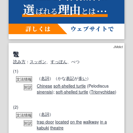
JMdict
鼈
読み方
：
スッポン
、
すっぽん
、べつ
(1)
（
名詞
）（かな
表記
が
多い
）
文法情報
Chinese
soft-shelled turtle
(Pelodiscus
対訳
sinensis
);
soft-shelled turtle
(
Trionychidae
)
(2)
（
名詞
）
文法情報
trap door
located
on the
walkway
in a
対訳
kabuki
theatre