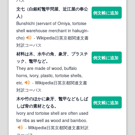
文七（白銀町
鼈
甲問屋、近江屋の奉公
例文帳に追加
人）
Bunshichi (servant of Omiya, tortoise
shell warehouse merchant in hakugin-
cho)
- Wikipedia日英京都関連文書
対訳コーパス
材料は木、水牛の角、象牙、プラスチ
例文帳に追加
ック、
鼈
甲など。
They are made of wood, buffalo
horns, ivory, plastic, tortoise shells,
etc.
- Wikipedia日英京都関連文書
対訳コーパス
木や竹のほかに象牙、
鼈
甲などもしば
例文帳に追加
しば骨の素材となる。
Ivory and tortoise shell are often used
for ribs as well as wood and bamboo.
- Wikipedia日英京都関連文書対訳
コーパス