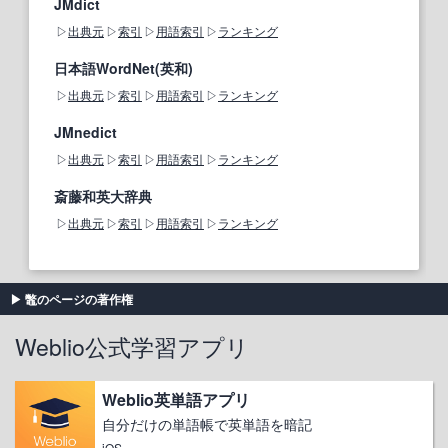
JMdict
出典元
索引
用語索引
ランキング
日本語WordNet(英和)
出典元
索引
用語索引
ランキング
JMnedict
出典元
索引
用語索引
ランキング
斎藤和英大辞典
出典元
索引
用語索引
ランキング
鼈のページの著作権
Weblio公式学習アプリ
Weblio英単語アプリ
自分だけの単語帳で英単語を暗記
iOS