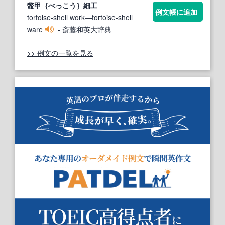
鼈
甲｛べっこう｝細工
例文帳に追加
tortoise-shell work―tortoise-shell
ware
- 斎藤和英大辞典
>> 例文の一覧を見る