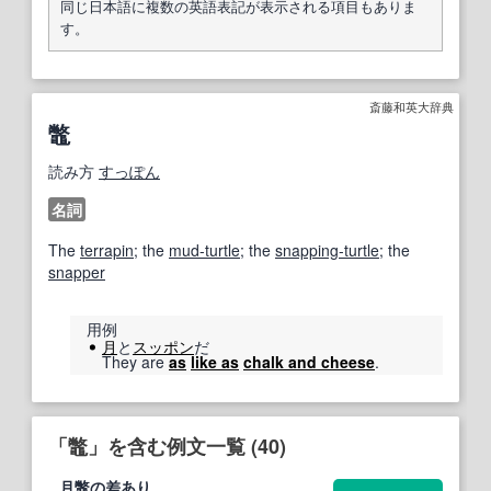
同じ日本語に複数の英語表記が表示される項目もありま
す。
斎藤和英大辞典
鼈
読み方
すっぽん
名詞
The
terrapin
; the
mud-turtle
; the
snapping-turtle
; the
snapper
用例
月
と
スッポン
だ
They are
as
like as
chalk and cheese
.
「鼈」を含む例文一覧 (40)
月
鼈
の差あり