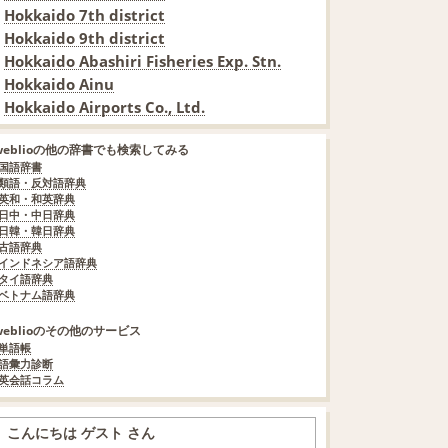
Hokkaido 7th district
Hokkaido 9th district
Hokkaido Abashiri Fisheries Exp. Stn.
Hokkaido Ainu
Hokkaido Airports Co., Ltd.
weblioの他の辞書でも検索してみる
国語辞書
類語・反対語辞典
英和・和英辞典
日中・中日辞典
日韓・韓日辞典
古語辞典
インドネシア語辞典
タイ語辞典
ベトナム語辞典
weblioのその他のサービス
単語帳
語彙力診断
英会話コラム
こんにちは ゲスト さん