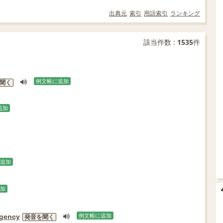
出典元
索引
用語索引
ランキング
該当件数 :
1535
件
例文帳に追加
聞く
追加
追加
加
gency
例文帳に追加
発音を聞く