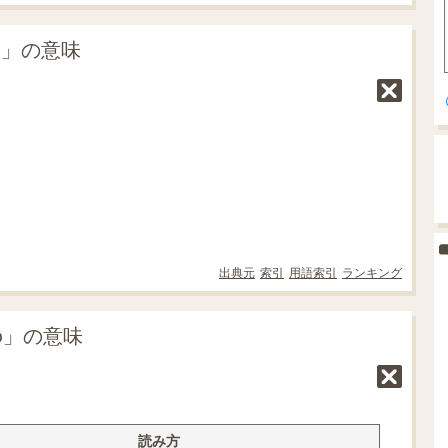
do」の意味
出典元
索引
用語索引
ランキング
o」の意味
読み方