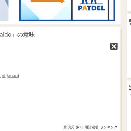
kaido」の意味
s
of
Japan
)
出典元
索引
用語索引
ランキング