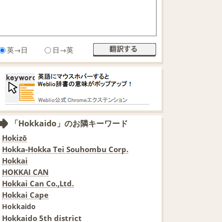
英→日
日→英
「Hokkaido」のお隣キーワード
Hokizō
Hokka-Hokka Tei Souhombu Corp.
Hokkai
HOKKAI CAN
Hokkai Can Co.,Ltd.
Hokkai Cape
Hokkaido
Hokkaido 5th district