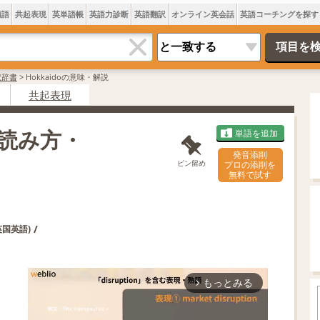
類語
共起表現
英単語帳
英語力診断
英語翻訳
オンライン英会話
英語コーチングを探す
訳辞書
>
Hokkaidoの意味・解説
共起表現
・読み方・
単語を追加
発音添削
ピン留め
プロの添削を
無料で試す
/
英国英語)
もっとみる
arrow_forward_ios