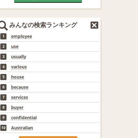
みんなの検索ランキング
employee
1
use
2
usually
3
various
4
house
5
because
6
services
7
buyer
8
confidential
9
Australian
10