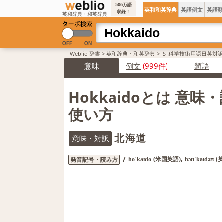
506万語
英和和英辞典
英語例文
英語
収録！
英和辞典・和英辞典
Weblio 辞書
>
英和辞典・和英辞典
>
JST科学技術用語日英対
意味
例文
(999件)
類語
Hokkaidoとは 意味
使い方
北海道
意味・対訳
,
/
(米国英語)
(
発音記号・読み方
hoˈkaɪdo
həʊˈkaɪdəʊ