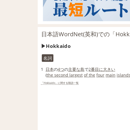
日本語WordNet(英和)での「Hok
Hokkaido
名詞
1
日本
の
4つ
の
主要な
島
で
2番目に大きい
(
the second largest
of the
four
main
island
「Hokkaido」に関する類語一覧