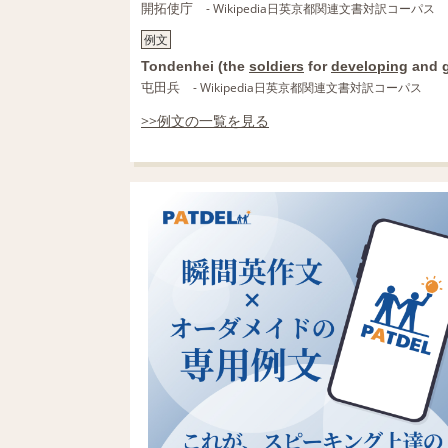
開拓使庁
- Wikipedia日英京都関連文書対訳コーパス
例文
Tondenhei (the
soldiers
for
developing
and
屯田兵
- Wikipedia日英京都関連文書対訳コーパス
>>例文の一覧を見る