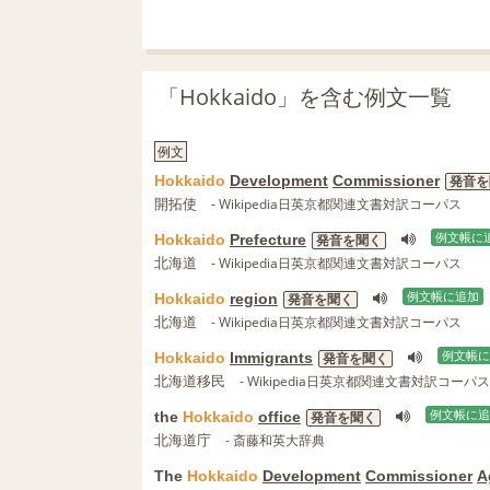
「Hokkaido」を含む例文一覧
例文
Hokkaido
Development
Commissioner
発音を
開拓使
- Wikipedia日英京都関連文書対訳コーパス
Hokkaido
Prefecture
例文帳に
発音を聞く
北海道
- Wikipedia日英京都関連文書対訳コーパス
Hokkaido
region
例文帳に追加
発音を聞く
北海道
- Wikipedia日英京都関連文書対訳コーパス
Hokkaido
Immigrants
例文帳に
発音を聞く
北海道移民
- Wikipedia日英京都関連文書対訳コーパス
the
Hokkaido
office
例文帳に追
発音を聞く
北海道庁
- 斎藤和英大辞典
The
Hokkaido
Development
Commissioner
A