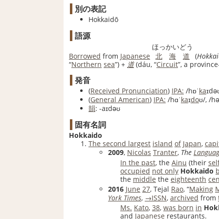
別の表記
Hokkaidō
語源
ほっ
かい
どう
Borrowed
from
Japanese
北
海
道
(
Hokkai
“
Northern
sea
”
)
+‎
道
(
dáu
,
“
Circuit
”
,
a province
発音
(
Received Pronunciation
)
IPA:
/hɒˈ
ka
ɪdə
(
General American
)
IPA:
/hɑˈ
ka
ɪ
do
ʊ/
,
/hə
韻
:
-aɪdəʊ
固有名詞
Hokkaido
The second largest
island
of
Japan
,
capi
2009
,
Nicolas
Tranter
,
The
Languag
In the past
, the
Ainu
(their
se
occupied
not only
Hokkaido
b
the
middle
the
eighteenth
cen
2016
June
27
, Tejal
Rao
, “
Making
York Times
‎,
→ISSN
,
archived
from
Ms.
Kato
,
38
,
was born
in
Hok
and
Japanese
restaurants.