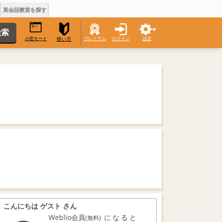
英会話教室を探す
小窓モード
プレミアム
ログイン
設定
使い方
こんにちは ゲスト さん
Weblio会員
になると
(無料)