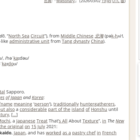
出典
:『
Wiktionary
』 (2026/03/02
19
:
49
UTC
版
)
dō
,
“
North Sea
Circuit
”
)
, from
Middle Chinese
北海
(
pə
k-h
ʌi˧˥
,
-like
administrative unit
from
Tang dynasty
China
)
.
ʊ/
,
/həˈ
ka
ɪdəʊ/
ˈ
ka
ɪ
do
ʊ/
tal
Sapporo.
es
of
Japan
and
Korea
:
lfname
meaning
'
person
'),
traditionally
huntergatherers
,
ut also
a
considerable
part of the
island
of
Honshu
until
tury
,
[
…
]
Mochi
, a
Japanese
Treat
That’
s All
About
Texture
”,
in
The
New
the original
on
15
July
2021
:
kaido
,
Japan
, and has
worked
as a
pastry chef
in
French