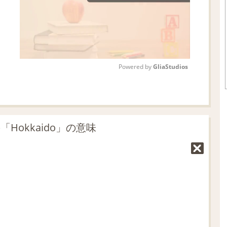
Powered by 
GliaStudios
M
u
t
Hokkaido」の意味
e