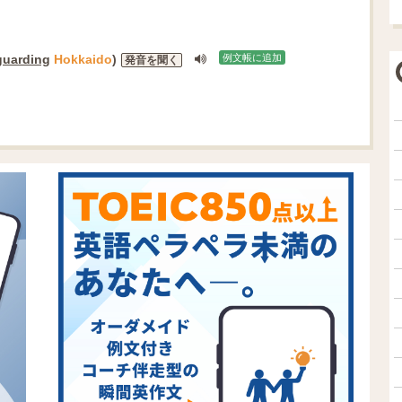
guarding
Hokkaido
)
例文帳に追加
発音を聞く