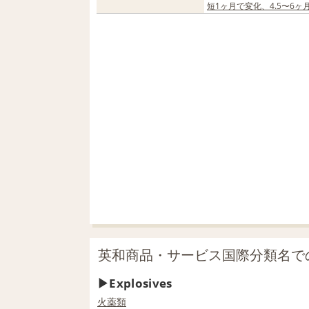
短1ヶ月で変化、4.5〜6
英和商品・サービス国際分類名での「e
Explosives
火薬類