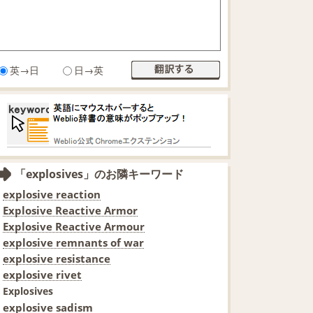
英→日
日→英
「explosives」のお隣キーワード
explosive reaction
Explosive Reactive Armor
Explosive Reactive Armour
explosive remnants of war
explosive resistance
explosive rivet
Explosives
explosive sadism