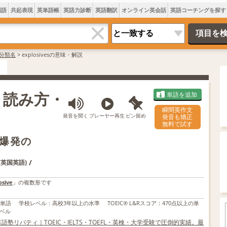
類語
共起表現
英単語帳
英語力診断
英語翻訳
オンライン英会話
英語コーチングを探す
分類名
>
explosivesの意味・解説
味・読み方・
単語を追加
瞬間英作文
発音を聞く
プレーヤー再生
ピン留め
発音も矯正
無料で試す
。爆発の
/
(英国英語)
osive
」の複数形です
の単語
学校レベル
：
高校3年以上の水準
TOEIC® L&Rスコア
：
470点以上の単
ベル
語塾リバティ｜TOEIC・IELTS・TOEFL・英検・大学受験で圧倒的実績。最