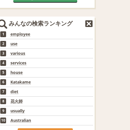
みんなの検索ランキング
employee
1
use
2
various
3
services
4
house
5
Katakame
6
diet
7
花火師
8
usually
9
Australian
10