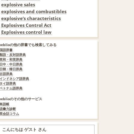
explosive sales
explosives and combustibles
explosive’s characteristics
Explosives Control Act
Explosives control law
weblioの他の辞書でも検索してみる
国語辞書
類語・反対語辞典
英和・和英辞典
日中・中日辞典
日韓・韓日辞典
古語辞典
インドネシア語辞典
タイ語辞典
ベトナム語辞典
weblioのその他のサービス
単語帳
語彙力診断
英会話コラム
こんにちは ゲスト さん