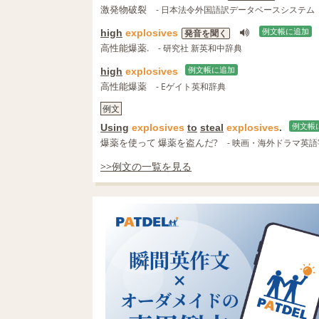
激発物破裂
- 日本法令外国語訳データベースシステム
high
explosives
例文帳に追加
発音を聞く
高性能爆薬.
- 研究社 新英和中辞典
high
explosives
例文帳に追加
高性能爆薬
- Eゲイト英和辞典
例文
Using
explosives
to
steal
explosives
.
例文帳
爆薬を使って 爆薬を盗んだ?
- 映画・海外ドラマ英
>>例文の一覧を見る