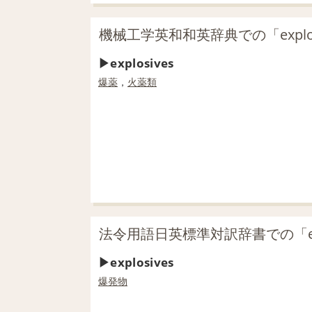
機械工学英和和英辞典での「explo
explosives
爆薬
，
火薬類
法令用語日英標準対訳辞書での「exp
explosives
爆発物