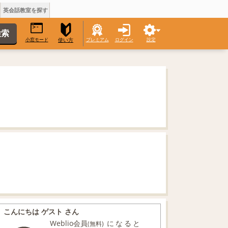
英会話教室を探す
小窓モード
プレミアム
ログイン
設定
使い方
こんにちは ゲスト さん
Weblio会員
になると
(無料)