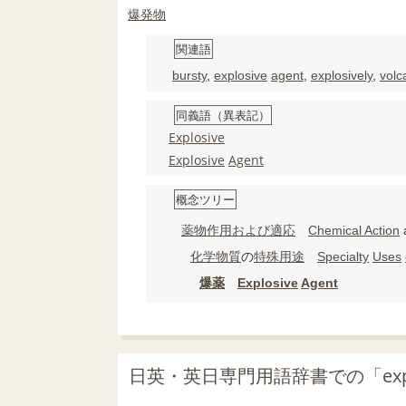
爆発物
関連語
bursty
,
explosive
agent
,
explosively
,
volc
同義語（異表記）
Explosive
Explosive
Agent
概念ツリー
薬物作用
および
適応
Chemical Action
化学物質
の
特殊用途
Specialty
Uses
爆薬
Explosive
Agent
日英・英日専門用語辞書での「expl