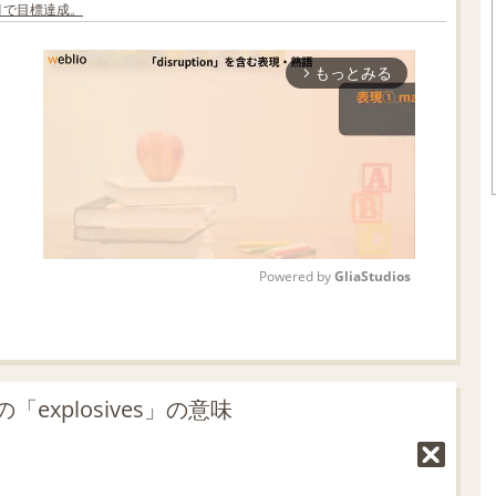
ヶ月で目標達成。
もっとみる
arrow_forward_ios
Powered by 
GliaStudios
M
u
t
xplosives」の意味
e