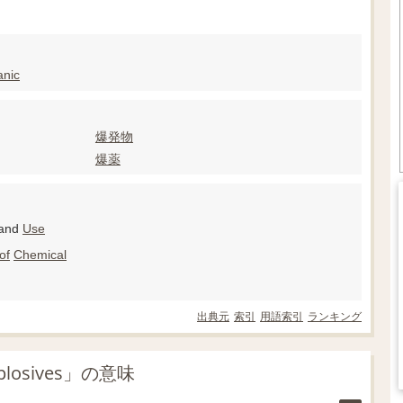
anic
爆発物
爆薬
and
Use
of
Chemical
出典元
索引
用語索引
ランキング
osives」の意味