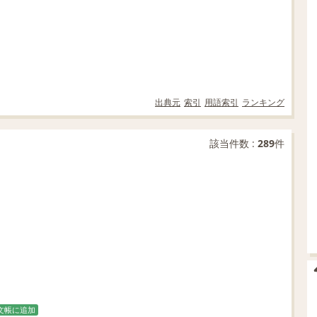
出典元
索引
用語索引
ランキング
該当件数 :
289
件
文帳に追加