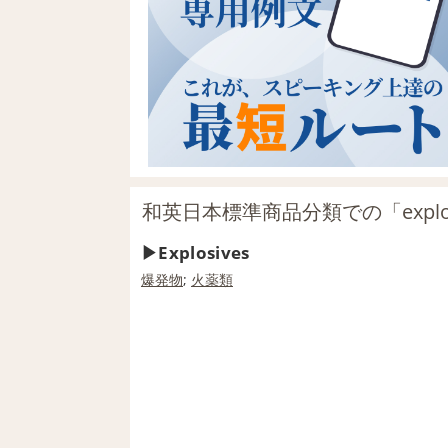
和英日本標準商品分類での「explo
Explosives
爆発物
;
火薬類