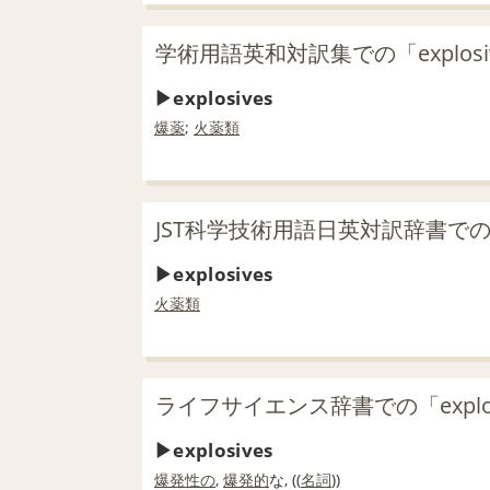
学術用語英和対訳集での「explosi
explosives
爆薬
;
火薬類
JST科学技術用語日英対訳辞書での「e
explosives
火薬類
ライフサイエンス辞書での「explo
explosives
爆発性の
,
爆発的
な, ((
名詞
))