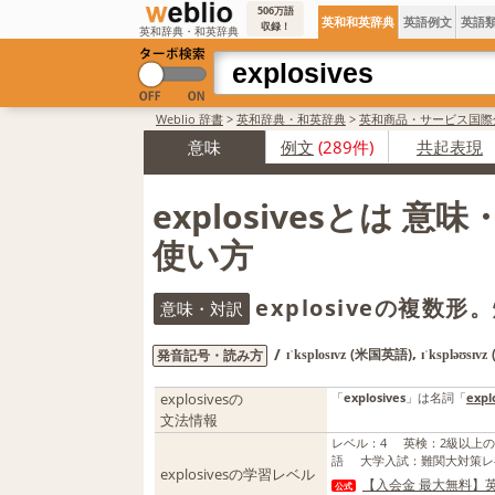
506万語
英和和英辞典
英語例文
英語
収録！
英和辞典・和英辞典
Weblio 辞書
>
英和辞典・和英辞典
>
英和商品・サービス国際
意味
例文
(289件)
共起表現
explosivesとは 意
使い方
explosiveの複数形
意味・対訳
,
/
(米国英語)
発音記号・読み方
ɪˈksplosɪvz
ɪˈkspləʊsɪvz
explosivesの
「
explosives
」は名詞「
expl
文法情報
レベル
：
4
英検
：
2級以上
語
大学入試
：
難関大対策レ
explosivesの学習レベル
【入会金 最大無料】英
公式