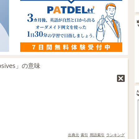
sives」の意味
出典元
索引
用語索引
ランキング