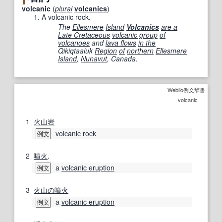
volcanic
(
plural
volcanics
)
A volcanic rock.
The
Ellesmere
Island
Volcanics
are a
Late Cretaceous
volcanic group
of
volcanoes
and
lava flows
in the
Qikiqtaaluk
Region
of
northern
Ellesmere
Island
,
Nunavut
, Canada.
Weblio例文辞書
volcanic
1
火山岩
volcanic rock
例文
2
噴火
.
a
volcanic eruption
例文
3
火山の
噴火
a
volcanic eruption
例文