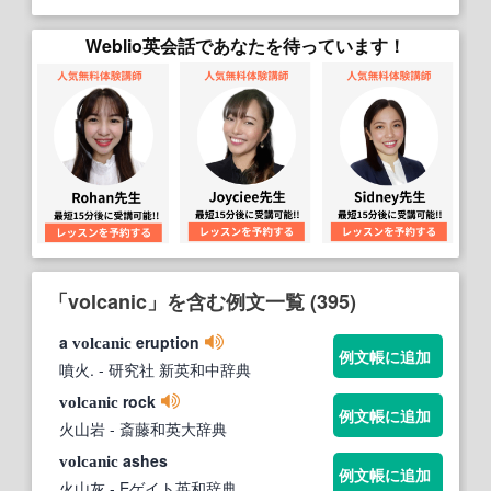
Weblio英会話であなたを待っています！
「volcanic」を含む例文一覧 (395)
a
eruption
volcanic
例文帳に追加
噴火.
- 研究社 新英和中辞典
rock
volcanic
例文帳に追加
火山岩
- 斎藤和英大辞典
ashes
volcanic
例文帳に追加
火山灰
- Eゲイト英和辞典