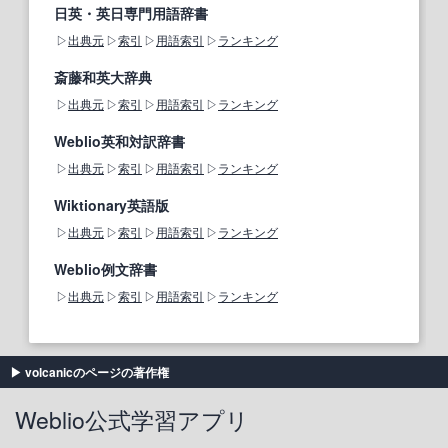
日英・英日専門用語辞書
出典元
索引
用語索引
ランキング
斎藤和英大辞典
出典元
索引
用語索引
ランキング
Weblio英和対訳辞書
出典元
索引
用語索引
ランキング
Wiktionary英語版
出典元
索引
用語索引
ランキング
Weblio例文辞書
出典元
索引
用語索引
ランキング
volcanicのページの著作権
Weblio公式学習アプリ