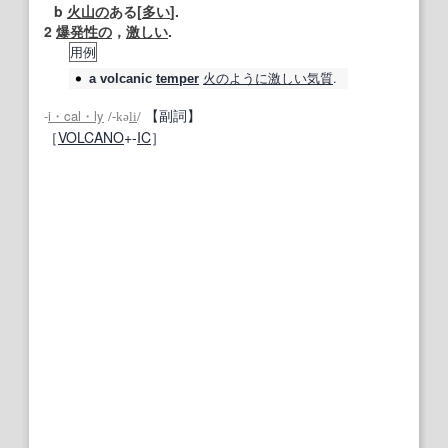
b
火山の
ある[
多い
].
2
爆発性の
，
激しい
.
用例
火
のように
激しい
気質
.
a
volcanic
temper
【副詞】
‐
i・cal・ly
/
‐kə
li
/
［
VOLCANO
+‐
IC
］