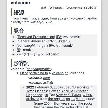
volcanic
出典
:『
Wiktionary
』 (2026/06/10
21
:
53
UTC
版
)
語源
From
French
volcanique
, from
volcan
(
“
volcano
”
)
;
and/or
directly
from
volcan(o)
+‎
-
ic
.
発音
(
Received Pronunciation
)
IPA:
/vɒlˈkænɪk/
(
General American
)
IPA:
/vɔlˈkænɪk/
(
cot
–
caught
merger
)
IPA:
/vɑlˈkænɪk/
韻
:
-ænɪk
ハイフネーション
:
vol
‧can‧
ic
形容詞
volcanic
(
not
comparable
)
Of or
pertaining to
a
volcano
or
volcanoes.
volcanic
heat
volcanic
activity
2022
February
3,
Lucas
Joel
, “
Dissolving
in
Toxic
Oceans
: How
an
Ancient
Extinction
Happened
”,
in
The
New York Times
‎,
,
→ISSN
archived
from
the original
on
16
March
2022
:
Some
200
million years ago
, the
rocks
that
became
the
Palisades
cliffs
just