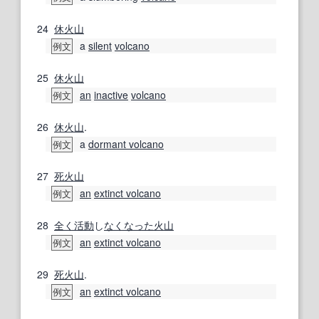
24
休火山
a
silent
volcano
例文
25
休火山
an
inactive
volcano
例文
26
休火山
.
a
dormant volcano
例文
27
死火山
an
extinct volcano
例文
28
全く
活動
し
なくなった
火山
an
extinct volcano
例文
29
死火山
.
an
extinct volcano
例文