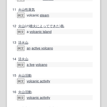
11
火山性
蒸気
volcanic
steam
例文
12
火山
(の
噴火
によって
できた
)
島
.
a
volcanic island
例文
13
活火山
.
an
active volcano
例文
14
活火山
.
a live
volcano
例文
15
火山活動
volcanic activity
例文
16
火山活動
.
volcanic activity
例文