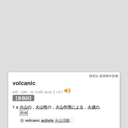
研究社 新英和中辞典
volcanic
vol・can・ic
/
vɑlkˈænɪk
｜
vɔl‐
/
【形容詞】
1
a
火山の
，
火山性
の，
火山作用
による
，
火成の
.
用例
火山活動
.
volcanic
activity