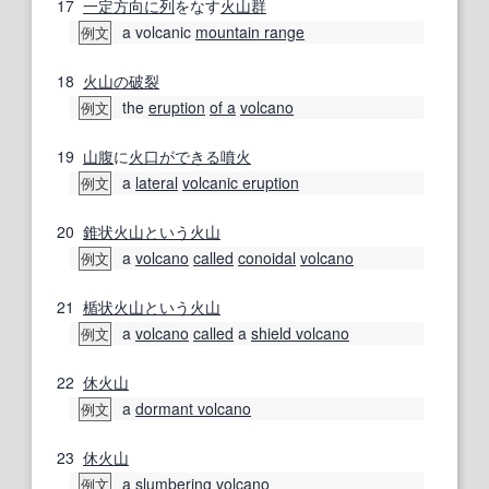
17
一定
方向に
列
をなす
火山群
a volcanic
mountain range
例文
18
火山の
破裂
the
eruption
of a
volcano
例文
19
山腹
に
火口
ができる
噴火
a
lateral
volcanic eruption
例文
20
錐
状
火山
という
火山
a
volcano
called
conoidal
volcano
例文
21
楯状火山
という
火山
a
volcano
called
a
shield volcano
例文
22
休火山
a
dormant volcano
例文
23
休火山
a slumbering
volcano
例文