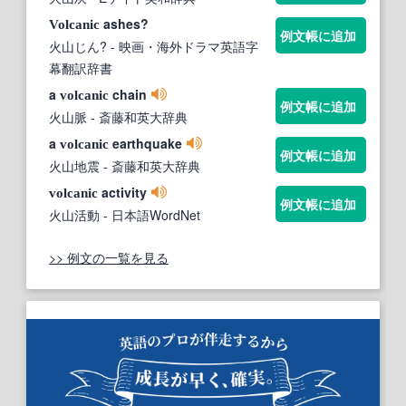
ashes?
Volcanic
例文帳に追加
火山じん?
- 映画・海外ドラマ英語字
幕翻訳辞書
a
chain
volcanic
例文帳に追加
火山脈
- 斎藤和英大辞典
a
earthquake
volcanic
例文帳に追加
火山地震
- 斎藤和英大辞典
activity
volcanic
例文帳に追加
火山活動
- 日本語WordNet
>> 例文の一覧を見る