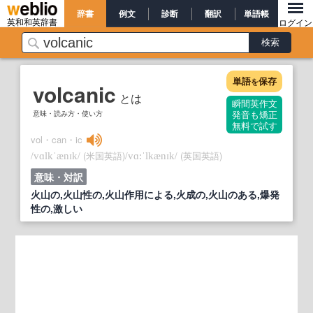
辞書
例文
診断
翻訳
単語帳
英和和英辞書
ログイン
単語
保存
を
volcanic
とは
瞬間英作文
意味・読み方・使い方
発音も矯正
無料で試す
vol・can・ic
/
/
(米国英語)
/
/
(英国英語)
vɑlkˈænɪk
vɑ:ˈlkænɪk
意味・対訳
火山の,火山性の,火山作用による,火成の,火山のある,爆発
性の,激しい