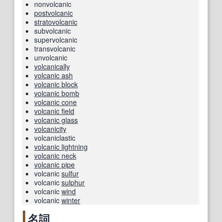
nonvolcanic
postvolcanic
stratovolcanic
subvolcanic
supervolcanic
transvolcanic
unvolcanic
volcanically
volcanic ash
volcanic block
volcanic bomb
volcanic cone
volcanic field
volcanic glass
volcanicity
volcaniclastic
volcanic lightning
volcanic neck
volcanic pipe
volcanic
sulfur
volcanic
sulphur
volcanic
wind
volcanic
winter
名詞