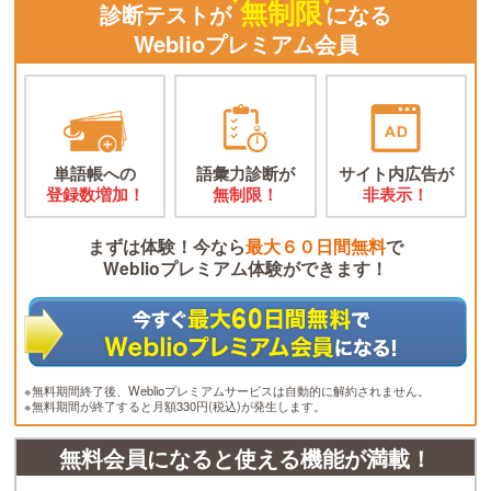
無制限
診断テストが
になる
Weblioプレミアム会員
単語帳への
語彙力診断が
サイト内広告が
登録数増加！
無制限！
非表示！
まずは体験！今なら
最大６０日間無料
で
Weblioプレミアム体験ができます！
※無料期間終了後、Weblioプレミアムサービスは自動的に解約されません。
※無料期間が終了すると月額330円(税込)が発生します。
無料会員になると使える機能が満載！