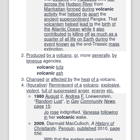
across the
Hudson River
from
Manhattan
formed
during
volcanic
activity
that
helped
rip
apart
the
ancient
supercontinent
Pangea. That
volcanism
helped
lead to
the
birth
of
the
Atlantic Ocean
while
it
also
contributed
to
killing
off
as much as a
quarter of
all life
on Earth
during
the
event
known
as
the end-Triassic
mass
extinction.
Produced
by a
volcano
,
or
, more
generally
,
by
igneous
agencies.
volcanic
tufa
volcanic
ash
Changed
or
affected by
the
heat
of a
volcano.
(
figurative
)
Reminiscent
of a
volcano
;
explosive
,
violent
,
full of
suppressed
anger
,
energy
etc.
1980
August
2,
Andrea
F.
Loewenstein,
“
Random
Lust
”,
in
Gay
Community
News
,
page
15
:
Jo
rose
indignified,
Vanessa
following
in
her
volcanic
wake.
2009
, Diarmaid MacCulloch,
A
History of
Christianity
,
Penguin
,
published
2010
,
page
556
:
With that
the
system
was
complete
,