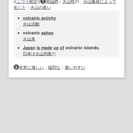
((
ふつう
限定
))
1
火山の
；
火山性
の，
火山爆発
によって
生じた
；
火山の
多い
volcanic activity
火山活動
volcanic
ashes
火山灰
Japan
is made
up
of
volcanic islands.
日本
は
火山列島
だ
2
非常に
激しい
，
猛烈な
；
激しやすい