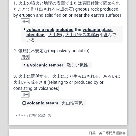
1.
火山の噴火と地球の表面でまたは表面付近で固められ
たことで作り出される火成の石(igneous rock produced
by eruption and solidified on or near the earth's surface)
用例
volcanic rock
includes
the
volcanic glass
火山岩
は
火山ガラス
黒曜石
を
含
んで
obsidian
いる
2.
強烈に不安定な(explosively unstable)
用例
激しい気性
a volcanic
temper
3.
火山に関係する、火山により生み出される、あるいは
火山から成るさま(relating to or produced by or
consisting of volcanoes)
用例
火山性
蒸気
volcanic
steam
「volcanic」に関する類語一覧
日英・英日専門用語辞書