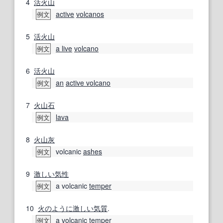
4
活火山
active
volcanos
例文
5
活火山
a live
volcano
例文
6
活火山
an
active volcano
例文
7
火山
石
lava
例文
8
火山灰
volcanic
ashes
例文
9
激しい気性
a volcanic
temper
例文
10
火
のように
激しい
気質
.
a volcanic
temper
例文