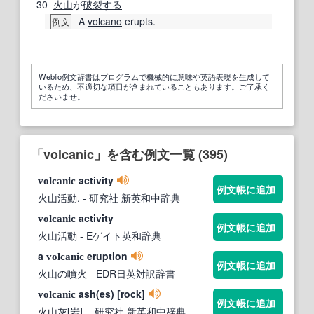
30
火山
が
破裂する
A
volcano
erupts.
例文
Weblio例文辞書はプログラムで機械的に意味や英語表現を生成して
いるため、不適切な項目が含まれていることもあります。ご了承く
ださいませ。
「volcanic」を含む例文一覧 (395)
activity
volcanic
例文帳に追加
火山活動.
- 研究社 新英和中辞典
activity
volcanic
例文帳に追加
火山活動
- Eゲイト英和辞典
a
eruption
volcanic
例文帳に追加
火山の噴火
- EDR日英対訳辞書
ash(es) [rock]
volcanic
例文帳に追加
火山灰[岩].
- 研究社 新英和中辞典