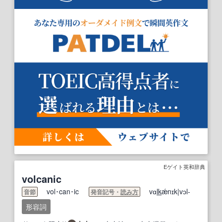
Eゲイト英和辞典
volcanic
vol･can･ic
vɑ
lk
ǽnɪk|vɔl-
音節
発音記号・
読み方
形容詞