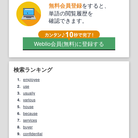
をすると、
無料会員登録
単語の閲覧履歴を
確認できます。
Weblio会員
(無料)
に登録する
検索ランキング
1.
employee
2.
use
3.
usually
4.
various
5.
house
6.
because
7.
services
8.
buyer
9.
confidential