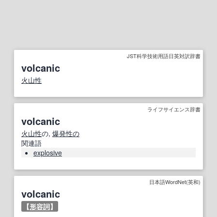
JST科学技術用語日英対訳辞書
volcanic
火山性
ライフサイエンス辞書
volcanic
火山性
の,
爆発性の
関連語
explosive
日本語WordNet(英和)
volcanic
【
形容詞
】