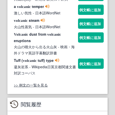
a
temper
volcanic
例文帳に追加
激しい気性
- 日本語WordNet
steam
volcanic
例文帳に追加
火山性蒸気
- 日本語WordNet
dust from
Volcanic
volcanic
例文帳に追加
eruptions
火山の噴火から出る火山灰
- 映画・海
外ドラマ英語字幕翻訳辞書
Tuff (
tuff) type
volcanic
例文帳に追加
凝灰岩系
- Wikipedia日英京都関連文書
対訳コーパス
>> 例文の一覧を見る
閲覧履歴