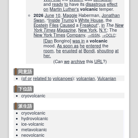
and
ready
to
have its
disastrous
effect
on
Martin Luther
's
volcanic
temper.
2026
June
10
,
Maggie
Haberman,
Jonathan
Swan
, “
Inside
Trump
’s
White House
, the
Epstein
Files
Caused
a
Freakout
”,
in
The
New
York Times
Magazine
‎,
New York
,
N.Y.
: The
New York Times
Company
,
,
:
→ISSN
→OCLC
[
Dan
Bongino
]
was in
a
volcanic
mood.
As soon as
he
entered
the
room
,
he
erupted
at
Bondi
,
shouting
at
her.
(Can
we
archive
this
URL
?)
同意語
(
of or
related to
volcanoes
)
:
volcanian
,
Vulcanian
下位語
cryovolcanic
派生語
cryovolcanic
hydrovolcanic
ice-volcanic
metavolcanic
neovolcanic