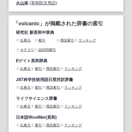
火山体
(英和防災用語)
「volcanic」が掲載された辞書の索引
研究社 新英和中辞典
出典元
索引
用語索引
ランキング
カテゴリ
品詞別索引
Eゲイト英和辞典
出典元
索引
用語索引
ランキング
JST科学技術用語日英対訳辞書
出典元
索引
用語索引
ランキング
ライフサイエンス辞書
出典元
索引
用語索引
ランキング
日本語WordNet(英和)
出典元
索引
用語索引
ランキング