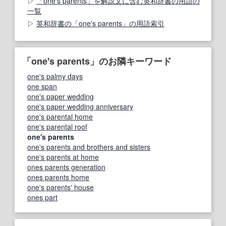
「one's parents」を解説文に含む英和辞書の用語の
一覧
英和辞書の「one's parents」の用語索引
「one's parents」のお隣キーワード
one's palmy days
one span
one's paper wedding
one's paper wedding anniversary
one's parental home
one's parental roof
one's parents
one's parents and brothers and sisters
one's parents at home
ones parents generation
ones parents home
one's parents' house
ones part