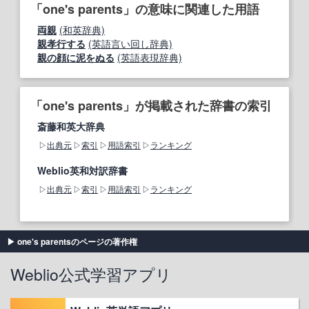
「one's parents」の意味に関連した用語
両親
(和英辞典)
親孝行する
(英語言い回し辞典)
親の顔に泥をぬる
(英語表現辞典)
「one's parents」が掲載された辞書の索引
斎藤和英大辞典
出典元
索引
用語索引
ランキング
Weblio英和対訳辞書
出典元
索引
用語索引
ランキング
one's parentsのページの著作権
Weblio公式学習アプリ