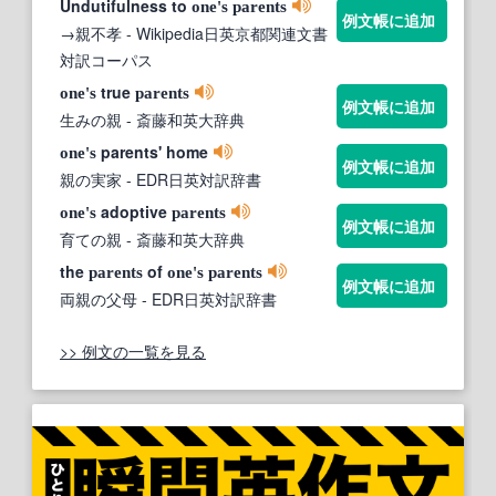
Undutifulness to
one's
parents
例文帳に追加
→親不孝
- Wikipedia日英京都関連文書
対訳コーパス
true
one's
parents
例文帳に追加
生みの親
- 斎藤和英大辞典
parents' home
one's
例文帳に追加
親の実家
- EDR日英対訳辞書
adoptive
one's
parents
例文帳に追加
育ての親
- 斎藤和英大辞典
the
of
parents
one's
parents
例文帳に追加
両親の父母
- EDR日英対訳辞書
>> 例文の一覧を見る