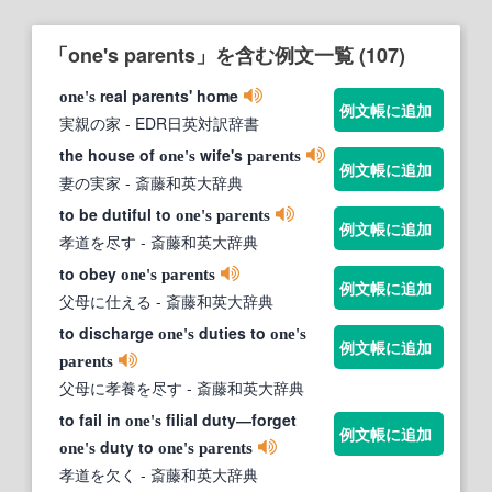
「one's parents」を含む例文一覧 (107)
real parents' home
one's
例文帳に追加
実親の家
- EDR日英対訳辞書
the house of
wife's
one's
parents
例文帳に追加
妻の実家
- 斎藤和英大辞典
to be dutiful to
one's
parents
例文帳に追加
孝道を尽す
- 斎藤和英大辞典
to obey
one's
parents
例文帳に追加
父母に仕える
- 斎藤和英大辞典
to discharge
duties to
one's
one's
例文帳に追加
parents
父母に孝養を尽す
- 斎藤和英大辞典
to fail in
filial duty―forget
one's
例文帳に追加
duty to
one's
one's
parents
孝道を欠く
- 斎藤和英大辞典