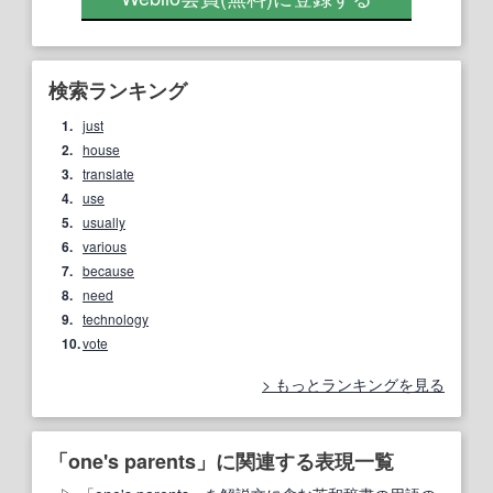
検索ランキング
1.
just
2.
house
3.
translate
4.
use
5.
usually
6.
various
7.
because
8.
need
9.
technology
10.
vote
もっとランキングを見る
「one's parents」に関連する表現一覧