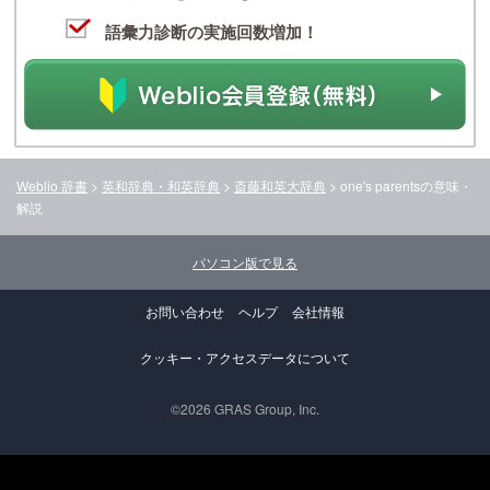
語彙力診断の実施回数増加！
Weblio 辞書
>
英和辞典・和英辞典
>
斎藤和英大辞典
>
one's parents
の意味・
解説
パソコン版で見る
お問い合わせ
ヘルプ
会社情報
クッキー・アクセスデータについて
©2026 GRAS Group, Inc.