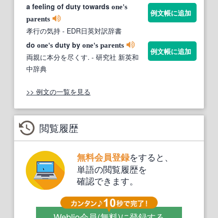
a feeling of duty towards
one's
例文帳に追加
parents
孝行の気持
- EDR日英対訳辞書
do
duty by
one's
one's
parents
例文帳に追加
両親に本分を尽くす.
- 研究社 新英和
中辞典
>> 例文の一覧を見る
閲覧履歴
をすると、
無料会員登録
単語の閲覧履歴を
確認できます。
Weblio会員
(無料)
に登録する