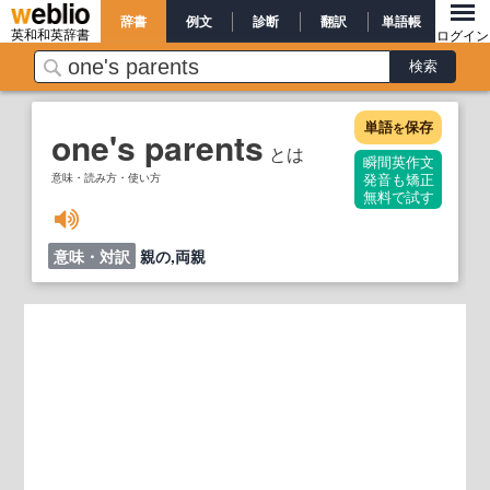
辞書
例文
診断
翻訳
単語帳
英和和英辞書
ログイン
単語
保存
を
one's parents
とは
瞬間英作文
意味・読み方・使い方
発音も矯正
無料で試す
意味・対訳
親の,両親