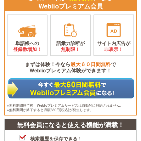
Weblioプレミアム会員
単語帳への
語彙力診断が
サイト内広告が
登録数増加！
無制限！
非表示！
まずは体験！今なら
最大６０日間無料
で
Weblioプレミアム体験ができます！
※無料期間終了後、Weblioプレミアムサービスは自動的に解約されません。
※無料期間が終了すると月額330円(税込)が発生します。
無料会員になると使える機能が満載！
検索履歴を保存できる！