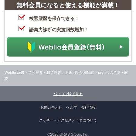
無料会員になると使える機能が満載！
検索履歴を保存できる！
語彙力診断の実施回数増加！
Weblio 辞書
>
英和辞典・和英辞典
>
学術用語英和対訳
>
proline
の意味・解
説
パソコン版で見る
お問い合わせ
ヘルプ
会社情報
クッキー・アクセスデータについて
©2026 GRAS Group, Inc.