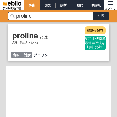
辞書
例文
診断
翻訳
単語帳
英和和英辞書
ログイン
単語
保存
を
proline
とは
英語LINE指導
意味・読み方・使い方
最適学習法を
無料で試す
意味・対訳
プロリン