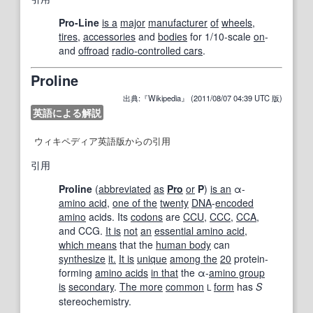
Pro-Line
is a
major
manufacturer
of
wheels
,
tires
,
accessories
and
bodies
for 1/10-scale
on
-
and
offroad
radio-controlled cars
.
Proline
出典:『Wikipedia』 (2011/08/07 04:39 UTC 版)
英語による解説
ウィキペディア英語版からの引用
引用
Proline
(
abbreviated
as
Pro
or
P
)
is an
α-
amino acid
,
one of the
twenty
DNA
-
encoded
amino
acids. Its
codons
are
CCU
,
CCC
,
CCA
,
and CCG.
It is
not
an
essential amino acid
,
which means
that the
human body
can
synthesize
it.
It is
unique
among the
20
protein-
forming
amino acids
in that
the α-
amino group
is
secondary
.
The more
common
form
has
S
L
stereochemistry.