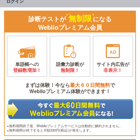
ログイン
無制限
診断テストが
になる
Weblioプレミアム会員
単語帳への
語彙力診断が
サイト内広告が
登録数増加！
無制限！
非表示！
まずは体験！今なら
最大６０日間無料
で
Weblioプレミアム体験ができます！
※無料期間終了後、Weblioプレミアムサービスは自動的に解約されません。
※無料期間が終了すると月額330円(税込)が発生します。