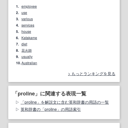
1.
employee
2.
use
3.
various
4.
services
5.
house
6.
Katakame
7.
diet
8.
花火師
9.
usually
10.
Australian
もっとランキングを見る
「proline」に関連する表現一覧
「proline」を解説文に含む英和辞書の用語の一覧
英和辞書の「proline」の用語索引