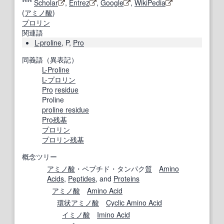
****
Scholar
,
Entrez
,
Google
,
WikiPedia
(
アミノ酸
)
プロリン
関連語
L-proline
, P,
Pro
同義語（異表記）
L-Proline
L-プロリン
Pro
residue
Proline
proline residue
Pro
残基
プロリン
プロリン残基
概念ツリー
アミノ酸
・ペプチド・タンパク
質
Amino
Acids
,
Peptides
, and
Proteins
アミノ酸
Amino Acid
環状アミノ酸
Cyclic Amino Acid
イミノ酸
Imino Acid