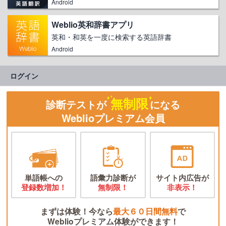
Android
Weblio英和辞書アプリ
英和・和英を一度に検索する英語辞書
Android
ログイン
無制限
診断テストが
になる
Weblioプレミアム会員
単語帳への
語彙力診断が
サイト内広告が
登録数増加！
無制限！
非表示！
まずは体験！今なら
最大６０日間無料
で
Weblioプレミアム体験ができます！