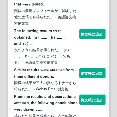
that
tested.
were
類似の濃度プロフィールが，試験した
他の土壌でも得られた。
- 英語論文検
索例文集
The following results
were
例文帳に追加
obtained:（a）.....;（b）.....；
and（c）.....
次のような結果が得られた。（a）
…，（b）…，それに（c）… であ
る。
- 英語論文検索例文集
Similar results
from
were
obtained
例文帳に追加
three different donors.
同様の結果が三人の異なるドナーから
得られた。
- Weblio Email例文集
From the results and observations
例文帳に追加
, the following conclusions
obtained
drawn：.....
were
得られた結果と観察から，次の結論が