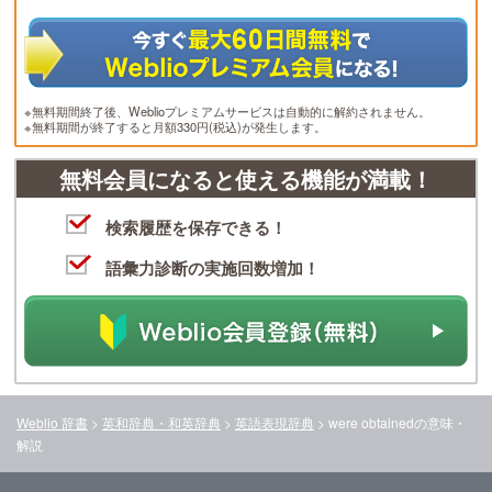
※無料期間終了後、Weblioプレミアムサービスは自動的に解約されません。
※無料期間が終了すると月額330円(税込)が発生します。
無料会員になると使える機能が満載！
検索履歴を保存できる！
語彙力診断の実施回数増加！
Weblio 辞書
>
英和辞典・和英辞典
>
英語表現辞典
>
were obtained
の意味・
解説