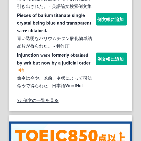
引き出された。
- 英語論文検索例文集
Pieces of barium titanate single
例文帳に追加
crystal being blue and transparent
.
were
obtained
青い透明なバリウムチタン酸化物単結
晶片が得られた。
- 特許庁
injunction
formerly
were
obtained
例文帳に追加
by writ but now by a judicial order
命令は今や、以前、令状によって司法
命令で得られた
- 日本語WordNet
>> 例文の一覧を見る