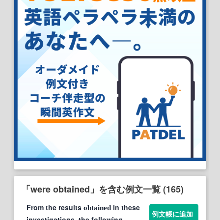
「were obtained」を含む例文一覧 (165)
From the results
in these
obtained
例文帳に追加
investigations, the following