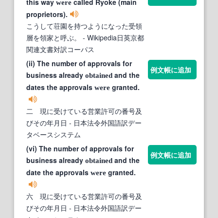
this way
called Ryoke (main
were
proprietors).
こうして荘園を持つようになった受領
層を領家と呼ぶ。
- Wikipedia日英京都
関連文書対訳コーパス
(ii) The number of approvals for
例文帳に追加
business already
and the
obtained
dates the approvals
granted.
were
二 現に受けている営業許可の番号及
びその年月日
- 日本法令外国語訳デー
タベースシステム
(vi) The number of approvals for
例文帳に追加
business already
and the
obtained
date the approvals
granted.
were
六 現に受けている営業許可の番号及
びその年月日
- 日本法令外国語訳デー