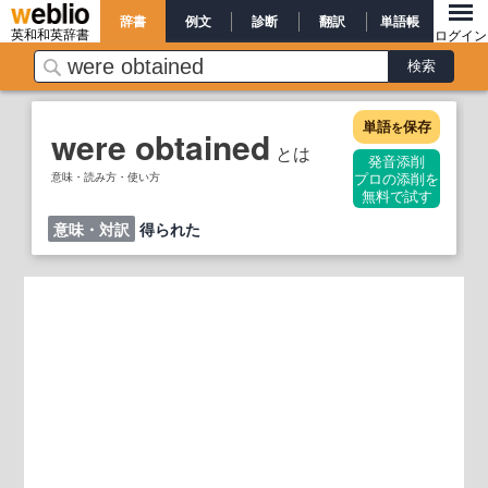
辞書
例文
診断
翻訳
単語帳
英和和英辞書
ログイン
単語
保存
を
were obtained
とは
発音添削
意味・読み方・使い方
プロの添削を
無料で試す
意味・対訳
得られた