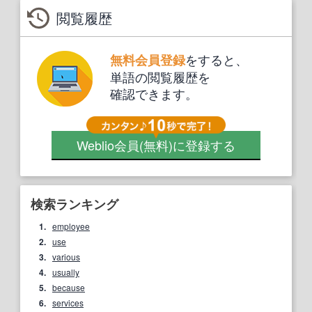
閲覧履歴
をすると、
無料会員登録
単語の閲覧履歴を
確認できます。
Weblio会員
(無料)
に登録する
検索ランキング
1.
employee
2.
use
3.
various
4.
usually
5.
because
6.
services