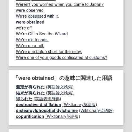
Weren't you worried when you came to Japan?
were observed
We're obsessed with it.
were obtained
we're off
We're Off to See the Wizard
We're old friends.
We're on a roll.
We're one baton short for the relay.
Were one of your goods confiscated at customs?
「were obtained」の意味に関連した用語
測定が得られた
(英語論文検索)
結果が得られた
(英語論文検索)
得られた
(英語表現辞典)
destructive distillation
(Wiktionary英語版)
distearoylphosphatidylcholine
(Wiktionary英語版)
copurification
(Wiktionary英語版)