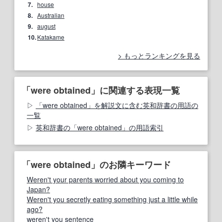
7.
house
8.
Australian
9.
august
10.
Katakame
もっとランキングを見る
「were obtained」に関連する表現一覧
「were obtained」を解説文に含む英和辞書の用語の
一覧
英和辞書の「were obtained」の用語索引
「were obtained」のお隣キーワード
Weren't your parents worried about you coming to
Japan?
Weren't you secretly eating something just a little while
ago?
weren't you sentence