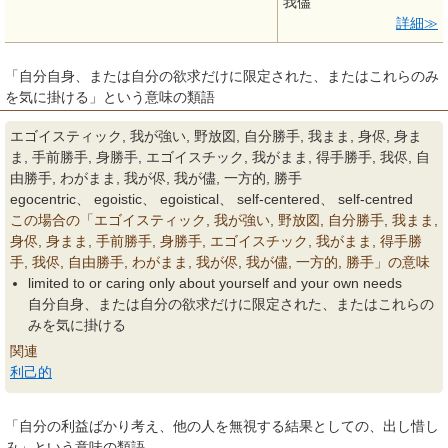
我儘
詳細
「自分自身、または自分の欲求だけに限定された、またはこれらのみ
を気に掛ける」という意味の類語
エゴイスティック, 我が強い, 野放図, 自分勝手, 我まま, 身侭, 身ま
ま, 手前勝手, 身勝手, エゴイスチック, 我がまま, 得手勝手, 我侭, 自
由勝手, わがまま, 我が侭, 我が儘, 一方的, 勝手
egocentric、 egoistic、 egoistical、 self-centered、 self-centred
この場合の「エゴイスティック, 我が強い, 野放図, 自分勝手, 我まま,
身侭, 身まま, 手前勝手, 身勝手, エゴイスチック, 我がまま, 得手勝
手, 我侭, 自由勝手, わがまま, 我が侭, 我が儘, 一方的, 勝手」の意味
limited to or caring only about yourself and your own needs
自分自身、または自分の欲求だけに限定された、またはこれらの
みを気に掛ける
関連
利己的
「自分の利益ばかり考え、他の人を無視する結果としての、出し惜し
み」という意味の類語