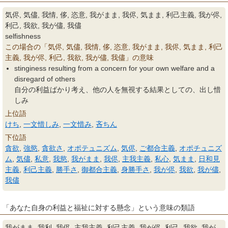
気侭, 気儘, 我情, 侈, 恣意, 我がまま, 我侭, 気まま, 利己主義, 我が侭,
利己, 我欲, 我が儘, 我儘
selfishness
この場合の「気侭, 気儘, 我情, 侈, 恣意, 我がまま, 我侭, 気まま, 利己
主義, 我が侭, 利己, 我欲, 我が儘, 我儘」の意味
stinginess resulting from a concern for your own welfare and a
disregard of others
自分の利益ばかり考え、他の人を無視する結果としての、出し惜
しみ
上位語
けち
,
一文惜しみ
,
一文惜み
,
吝ちん
下位語
貪欲
,
強慾
,
貪欲さ
,
オポテュニズム
,
気侭
,
ご都合主義
,
オポチュニズ
ム
,
気儘
,
私意
,
我慾
,
我がまま
,
我侭
,
主我主義
,
私心
,
気まま
,
日和見
主義
,
利己主義
,
勝手さ
,
御都合主義
,
身勝手さ
,
我が侭
,
我欲
,
我が儘
,
我儘
「あなた自身の利益と福祉に対する懸念」という意味の類語
我がまま, 我利, 我侭, 主我主義, 利己主義, 我が侭, 利己, 我欲, 我が