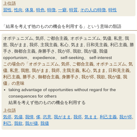
上位語
習性
,
性向
,
体臭
,
特色
,
特徴
,
一癖
,
特質
,
その人の特徴
,
特性
「結果を考えず他のものの機会を利用する」という意味の類語
オポテュニズム, 気侭, ご都合主義, オポチュニズム, 気儘, 私意, 我
慾, 我がまま, 我侭, 主我主義, 私心, 気まま, 日和見主義, 利己主義, 勝
手さ, 御都合主義, 身勝手さ, 我が侭, 我欲, 我が儘, 我儘
opportunism、 expedience、 self-seeking、 self-interest
この場合の「オポテュニズム, 気侭, ご都合主義, オポチュニズム, 気
儘, 私意, 我慾, 我がまま, 我侭, 主我主義, 私心, 気まま, 日和見主義,
利己主義, 勝手さ, 御都合主義, 身勝手さ, 我が侭, 我欲, 我が儘, 我
儘」の意味
taking advantage of opportunities without regard for the
consequences for others
結果を考えず他のものの機会を利用する
上位語
気侭
,
気儘
,
我情
,
侈
,
恣意
,
我がまま
,
我侭
,
気まま
,
利己主義
,
我が侭
,
利己
,
我欲
,
我が儘
,
我儘