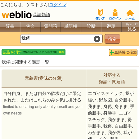
こんにちは、
ゲスト
さん[
ログイン
]
英語類語
使い方
ログイン
ホーム
もっと
辞書
例文
質問箱
単語帳
診断
翻訳
見る
我侭に関連する類語一覧
対応する
意義素(意味の分類)
類語・関連語
自分自身、または自分の欲求だけに限定
エゴイスティック, 我が
された、またはこれらのみを気に掛ける
強い, 野放図, 自分勝手,
我まま, 身侭, 身まま, 手
limited to or caring only about yourself and your
前勝手, 身勝手, エゴイ
own needs
スチック, 我がまま, 得
手勝手, 我侭, 自由勝手,
わがまま, 我が侭, 我が