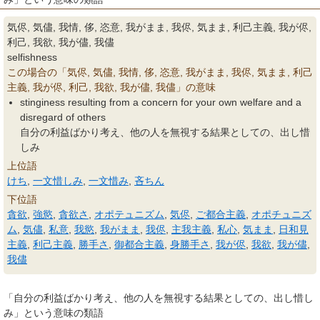
気侭, 気儘, 我情, 侈, 恣意, 我がまま, 我侭, 気まま, 利己主義, 我が侭,
利己, 我欲, 我が儘, 我儘
selfishness
この場合の「気侭, 気儘, 我情, 侈, 恣意, 我がまま, 我侭, 気まま, 利己
主義, 我が侭, 利己, 我欲, 我が儘, 我儘」の意味
stinginess resulting from a concern for your own welfare and a
disregard of others
自分の利益ばかり考え、他の人を無視する結果としての、出し惜
しみ
上位語
けち
,
一文惜しみ
,
一文惜み
,
吝ちん
下位語
貪欲
,
強慾
,
貪欲さ
,
オポテュニズム
,
気侭
,
ご都合主義
,
オポチュニズ
ム
,
気儘
,
私意
,
我慾
,
我がまま
,
我侭
,
主我主義
,
私心
,
気まま
,
日和見
主義
,
利己主義
,
勝手さ
,
御都合主義
,
身勝手さ
,
我が侭
,
我欲
,
我が儘
,
我儘
「自分の利益ばかり考え、他の人を無視する結果としての、出し惜し
み」という意味の類語