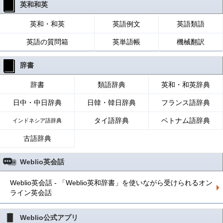
英和和英
英和・和英
英語例文
英語類語
英語の質問箱
英単語帳
機械翻訳
辞書
辞書
類語辞典
英和・和英辞典
日中・中日辞典
日韓・韓日辞典
フランス語辞典
タイ語辞典
ベトナム語辞典
インドネシア語辞典
古語辞典
Weblio英会話
Weblio英会話 - 「Weblio英和辞書」を使いながら受けられるオン
ライン英会話
Weblio公式アプリ