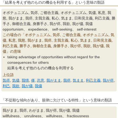
「結果を考えず他のものの機会を利用する」という意味の類語
オポテュニズム, 気侭, ご都合主義, オポチュニズム, 気儘, 私意, 我
慾, 我がまま, 我侭, 主我主義, 私心, 気まま, 日和見主義, 利己主義, 勝
手さ, 御都合主義, 身勝手さ, 我が侭, 我欲, 我が儘, 我儘
opportunism、 expedience、 self-seeking、 self-interest
この場合の「オポテュニズム, 気侭, ご都合主義, オポチュニズム, 気
儘, 私意, 我慾, 我がまま, 我侭, 主我主義, 私心, 気まま, 日和見主義,
利己主義, 勝手さ, 御都合主義, 身勝手さ, 我が侭, 我欲, 我が儘, 我
儘」の意味
taking advantage of opportunities without regard for the
consequences for others
結果を考えず他のものの機会を利用する
上位語
気侭
,
気儘
,
我情
,
侈
,
恣意
,
我がまま
,
我侭
,
気まま
,
利己主義
,
我が侭
,
利己
,
我欲
,
我が儘
,
我儘
「不従順な傾向があり、規律に欠けている特性」という意味の類語
我がまま, 我侭, わがまま, 我が侭, 我が儘, 我儘
willfulness、 unruliness、 wilfulness、 fractiousness