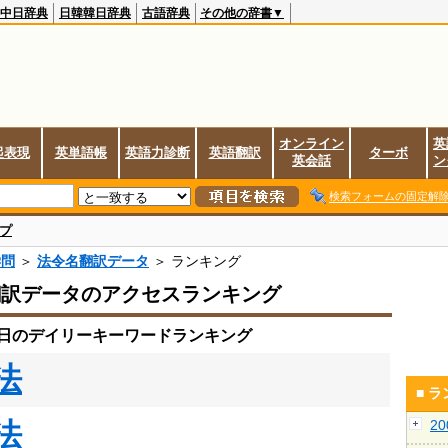
中日辞典
日韓韓日辞典
古語辞典
その他の辞書▼
オンライン
英
起表現
英単語帳
英語力診断
英語翻訳
ターボ
英会話
ン
検索フォームの固定解
プ
学問
＞
法令名翻訳データ
＞ ランキング
翻訳データのアクセスランキング
19日のデイリーキーワードランキング
法
■ 
法
2