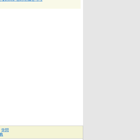
｜
学問
典