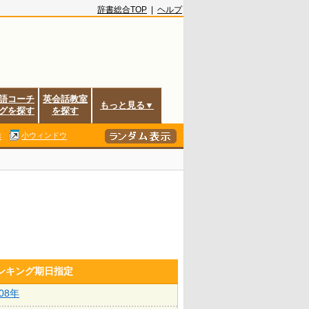
辞書総合TOP
|
ヘルプ
語コーチ
英会話教室
もっと見る▼
グを探す
を探す
除
小ウィンドウ
ランキング期日指定
008年