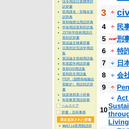
法令用語日英標準対
訳辞書
ci
3
部局課名・官職名英
訳辞典
英和独禁法用語辞典
4
民
学術用語英和対訳集
JST科学技術用語日
5
刑
英対訳辞書
英語論文検索辞書
日英対訳言語学用語
6
特
集
英語論文投稿用語集
7
日
和英図学用語辞書
英和GIS用語集
8
会
英和防災用語集
ITER（国際熱核融合
実験炉）用語対訳辞
9
Pen
書
脱原発和英小辞典
Act
和英教育用語辞典
Sustai
ヘルスケア
＋
10
throu
辞書・百科事典
＋
最近追加された辞書
Livin
Weblio実用類語辞
▼