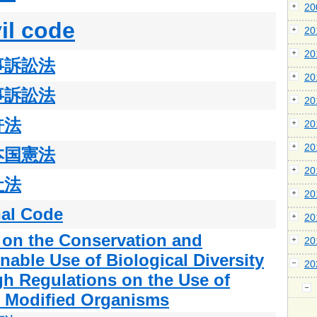
2
vil code
2
2
事訴訟法
2
事訴訟法
2
許法
2
2
本国憲法
2
社法
2
al Code
2
 on the Conservation and
2
nable Use of Biological Diversity
2
gh Regulations on the Use of
g Modified Organisms