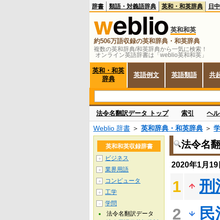
辞書
類語・対義語辞典
英和・和英辞典
日中
英和和英
約506万語収録の英和辞典・和英辞典
複数の英和辞典/和英辞典から一気に検索！
オンライン英語辞書は「weblio英和和英」
英和・和英
英語例文
英語類語
共
辞典
法令名翻訳データ トップ
索引
ヘル
Weblio 辞書
＞
英和辞典・和英辞典
＞
法令名
英和和英収録辞書
ビジネス
＋
2020年1月
業界用語
＋
コンピュータ
刑
1
＋
工学
＋
学問
－
民
2
法令名翻訳データ