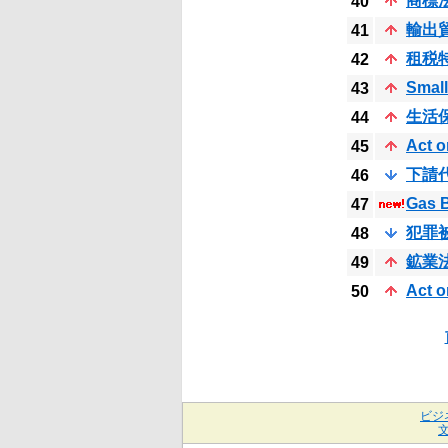
商標
40
輸出
41
租税
42
Small
43
生活
44
Act o
45
下請
46
Gas 
47
犯罪
48
鉱業
49
Act o
50
ビジ