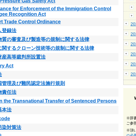
Pressure Gas Safety Act
ance for Enforcement of the Immigration Control
gee Recognition Act
t Trade Control Ordinance
2
人登録法
2
物質の審査及び製造等の規制に関する法律
2
に関するクローン技術等の規制に関する法律
2
財産高等裁判所設置法
2
ry Act
2
法
国管理及び難民認定法施行規則
物責任法
n the Transnational Transfer of Sentenced Persons
基本法
 code
※辞
ご参
汚染対策法
※頂
の必