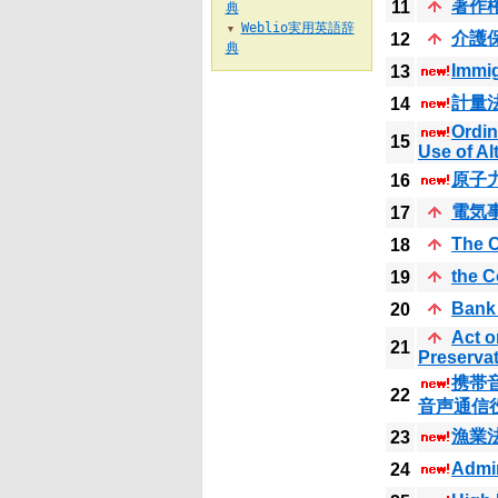
著作
11
典
Weblio実用英語辞
▼
介護
12
典
Immig
13
計量
14
Ordin
15
Use of Al
原子
16
電気
17
The C
18
the C
19
Bank 
20
Act o
21
Preservat
携帯
22
音声通信
漁業
23
Admin
24