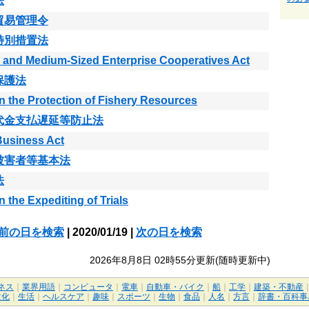
法
貿易管理令
特別措置法
 and Medium-Sized Enterprise Cooperatives Act
保護法
n the Protection of Fishery Resources
代金支払遅延等防止法
Business Act
被害者等基本法
法
n the Expediting of Trials
前の日を検索
| 2020/01/19 |
次の日を検索
2026年8月8日 02時55分更新(随時更新中)
ネス
｜
業界用語
｜
コンピュータ
｜
電車
｜
自動車・バイク
｜
船
｜
工学
｜
建築・不動産
文化
｜
生活
｜
ヘルスケア
｜
趣味
｜
スポーツ
｜
生物
｜
食品
｜
人名
｜
方言
｜
辞書・百科事