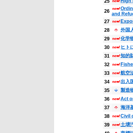
High 
25
Ordin
26
and Refu
Expor
27
外国
28
化学
29
ヒト
30
知的
31
Fishe
32
航空
33
出入
34
製造
35
Act o
36
海洋
37
Civil
38
土壌
39