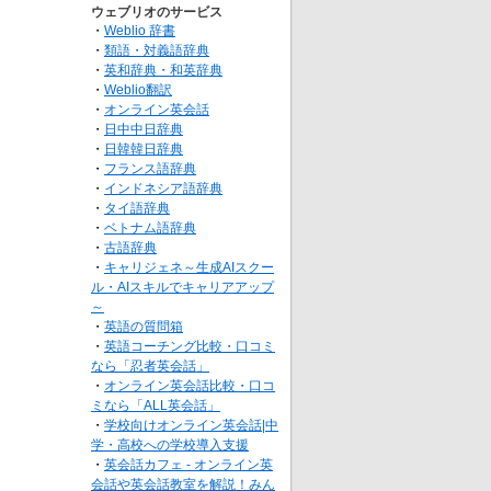
ウェブリオのサービス
・
Weblio 辞書
・
類語・対義語辞典
・
英和辞典・和英辞典
・
Weblio翻訳
・
オンライン英会話
・
日中中日辞典
・
日韓韓日辞典
・
フランス語辞典
・
インドネシア語辞典
・
タイ語辞典
・
ベトナム語辞典
・
古語辞典
・
キャリジェネ～生成AIスクー
ル・AIスキルでキャリアアップ
～
・
英語の質問箱
・
英語コーチング比較・口コミ
なら「忍者英会話」
・
オンライン英会話比較・口コ
ミなら「ALL英会話」
・
学校向けオンライン英会話|中
学・高校への学校導入支援
・
英会話カフェ - オンライン英
会話や英会話教室を解説！みん