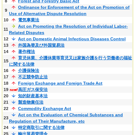
8
Forest and Forestry Basic Act
Ordinance for Enforcement of the Act on Promotion of
9
Use of Alternative Dispute Resolution
10
電気事業法
Act on Promoting the Resolution of Individual Labor-
11
Related Disputes
12
Act on Domestic Animal Infectious Diseases Control
13
外国為替及び外国貿易法
14
著作権法
育児休業、介護休業等育児又は家族介護を行う労働者の福祉
15
に関する法律
16
介護保険法
17
不正競争防止法
18
Foreign Exchange and Foreign Trade Act
19
高圧ガス保安法
20
知的財産基本法
21
製造物責任法
22
Commodity Exchange Act
Act on the Evaluation of Chemical Substances and
23
Regulation of Their Manufacture, etc
24
特定商取引に関する法律
25
輸出貿易管理令