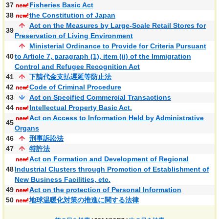
37
Fisheries Basic Act
38
the Constitution of Japan
Act on the Measures by Large-Scale Retail Stores for
39
Preservation of Living Environment
Ministerial Ordinance to Provide for Criteria Pursuant
40
to Article 7, paragraph (1), item (ii) of the Immigration
Control and Refugee Recognition Act
41
下請代金支払遅延等防止法
42
Code of Criminal Procedure
43
Act on Specified Commercial Transactions
44
Intellectual Property Basic Act.
Act on Access to Information Held by Administrative
45
Organs
46
刑事訴訟法
47
特許法
Act on Formation and Development of Regional
48
Industrial Clusters through Promotion of Establishment of
New Business Facilities, etc.
49
Act on the protection of Personal Information
50
地球温暖化対策の推進に関する法律