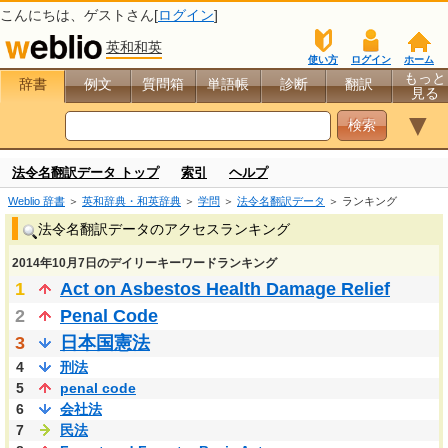
こんにちは、
ゲスト
さん[
ログイン
]
英和和英
使い方
ログイン
ホーム
もっと
辞書
例文
質問箱
単語帳
診断
翻訳
見る
▼
法令名翻訳データ トップ
索引
ヘルプ
Weblio 辞書
＞
英和辞典・和英辞典
＞
学問
＞
法令名翻訳データ
＞ ランキング
法令名翻訳データのアクセスランキング
2014年10月7日のデイリーキーワードランキング
1
Act on Asbestos Health Damage Relief
2
Penal Code
3
日本国憲法
4
刑法
5
penal code
6
会社法
7
民法