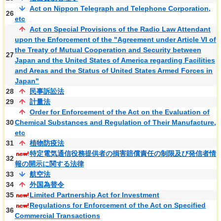
Act on Nippon Telegraph and Telephone Corporation,
26
etc
Act on Special Provisions of the Radio Law Attendant
upon the Enforcement of the "Agreement under Article VI of
the Treaty of Mutual Cooperation and Security between
27
Japan and the United States of America regarding Facilities
and Areas and the Status of United States Armed Forces in
Japan"
28
民事訴訟法
29
計量法
Order for Enforcement of the Act on the Evaluation of
30
Chemical Substances and Regulation of Their Manufacture,
etc
31
植物防疫法
特定電気通信役務提供者の損害賠償責任の制限及び発信者情
32
報の開示に関する法律
33
航空法
34
外国為替令
35
Limited Partnership Act for Investment
Regulations for Enforcement of the Act on Specified
36
Commercial Transactions