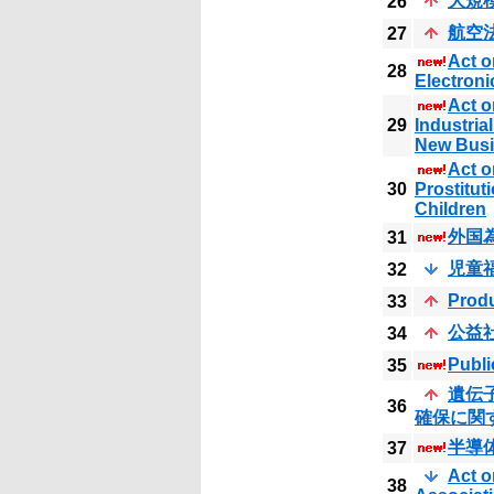
大規
26
航空
27
Act o
28
Electroni
Act o
29
Industria
New Busin
Act o
30
Prostitut
Children
外国
31
児童
32
Produ
33
公益
34
Publi
35
遺伝
36
確保に関
半導
37
Act o
38