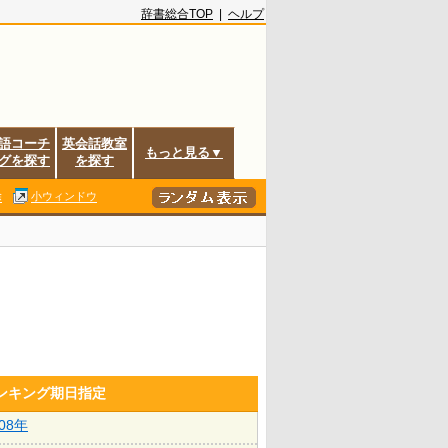
辞書総合TOP
|
ヘルプ
語コーチ
英会話教室
もっと見る▼
グを探す
を探す
除
小ウィンドウ
ランキング期日指定
008年