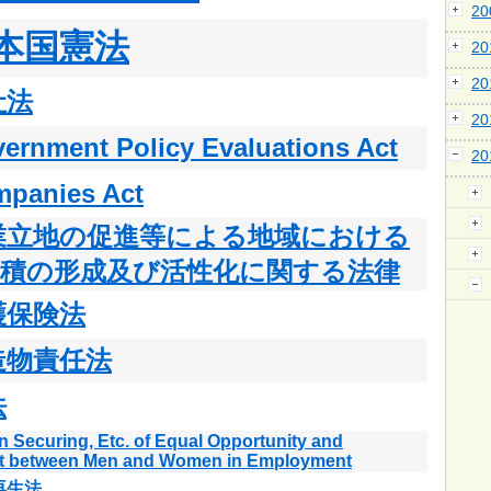
2
本国憲法
2
2
社法
2
ernment Policy Evaluations Act
2
panies Act
業立地の促進等による地域における
集積の形成及び活性化に関する法律
護保険法
造物責任法
法
n Securing, Etc. of Equal Opportunity and
t between Men and Women in Employment
再生法