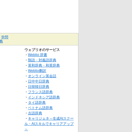
｜
学問
典
ウェブリオのサービス
・
Weblio 辞書
・
類語・対義語辞典
・
英和辞典・和英辞典
・
Weblio翻訳
・
オンライン英会話
・
日中中日辞典
・
日韓韓日辞典
・
フランス語辞典
・
インドネシア語辞典
・
タイ語辞典
・
ベトナム語辞典
・
古語辞典
・
キャリジェネ～生成AIスクー
ル・AIスキルでキャリアアップ
～