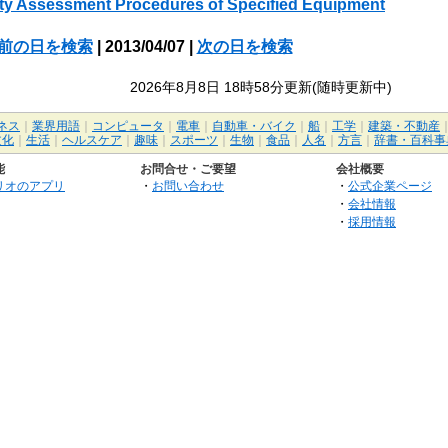
ty Assessment Procedures of Specified Equipment
前の日を検索
| 2013/04/07 |
次の日を検索
2026年8月8日 18時58分更新(随時更新中)
ネス
｜
業界用語
｜
コンピュータ
｜
電車
｜
自動車・バイク
｜
船
｜
工学
｜
建築・不動産
文化
｜
生活
｜
ヘルスケア
｜
趣味
｜
スポーツ
｜
生物
｜
食品
｜
人名
｜
方言
｜
辞書・百科事
能
お問合せ・ご要望
会社概要
リオのアプリ
・
お問い合わせ
・
公式企業ページ
・
会社情報
・
採用情報