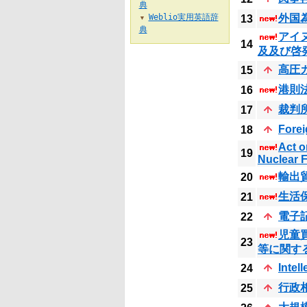
典
Weblio実用英語辞
外国
13
▼
典
アイ
14
及及び啓
高圧
15
港則
16
裁判
17
Fore
18
Act o
19
Nuclear F
輸出
20
生活
21
電子
22
児童
23
等に関す
Intel
24
行政
25