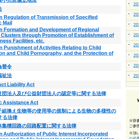
模小売店舗立地法
2
法
2
n Regulation of Transmission of Specified
c Mail
2
n Formation and Development of Regional
2
l Clusters through Promotion of Establishment of
ess Facilities, etc.
2
n Punishment of Activities Relating to Child
ion and Child Pornography, and the Protection of
2
2
為替令
福祉法
2
ct Liability Act
社団法人及び公益財団法人の認定等に関する法律
c Assistance Act
子組換え生物等の使用等の規制による生物の多様性の
する法律
※辞
体集積回路の回路配置に関する法律
ご参
※頂
n Authorization of Public Interest Incorporated
の必