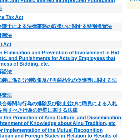
ons and Public Interest Incorporated Foundation
法
e Tax Act
弁護士による法律事務の取扱いに関する特別措置法
計画法
t Act
n Elimination and Prevention of Involvement in Bid
etc. and Punishments for Acts by Employees that
ness of Bidding, etc.
訴訟法
包装に係る分別収集及び再商品化の促進等に関する法
事業法
談合等関与行為の排除及び防止並びに職員による入札
を害すべき行為の処罰に関する法律
n the Promotion of Ainu Culture, and Dissemination
htenment of Knowledge about Ainu Tradition, etc
or Implementation of the Mutual Recognition
apan and Foreign States in Relation to Results of