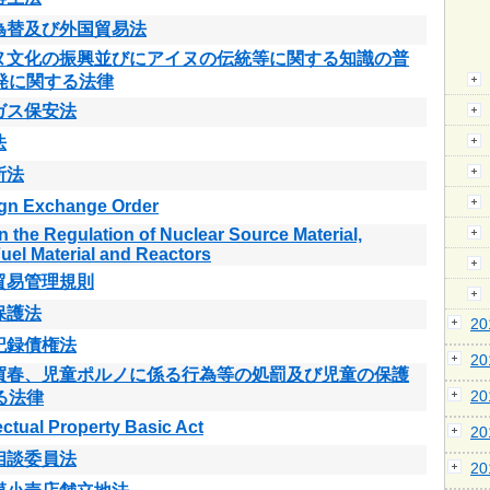
為替及び外国貿易法
ヌ文化の振興並びにアイヌの伝統等に関する知識の普
発に関する法律
ガス保安法
法
所法
ign Exchange Order
n the Regulation of Nuclear Source Material,
uel Material and Reactors
貿易管理規則
保護法
2
記録債権法
2
買春、児童ポルノに係る行為等の処罰及び児童の保護
2
る法律
lectual Property Basic Act
2
相談委員法
2