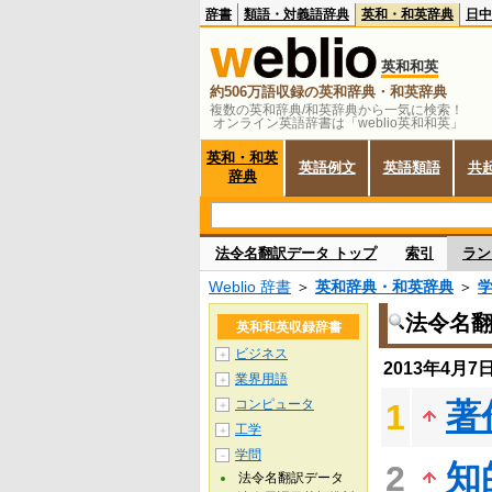
辞書
類語・対義語辞典
英和・和英辞典
日中
英和和英
約506万語収録の英和辞典・和英辞典
複数の英和辞典/和英辞典から一気に検索！
オンライン英語辞書は「weblio英和和英」
英和・和英
英語例文
英語類語
共
辞典
法令名翻訳データ トップ
索引
ラン
Weblio 辞書
＞
英和辞典・和英辞典
＞
法令名
英和和英収録辞書
ビジネス
＋
2013年4月
業界用語
＋
コンピュータ
著
1
＋
工学
＋
学問
－
知
2
法令名翻訳データ