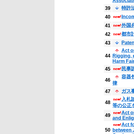
Associati
特許
39
Incom
40
外国
41
都市
42
Paten
43
Act o
44
Rigging, 
Harm Fair
民事
45
容器
46
律
ガス
47
入札
48
等の公正
Act o
49
and Enlig
Act f
50
between J