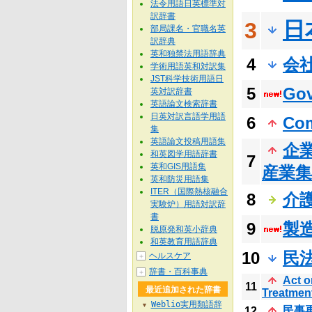
法令用語日英標準対
訳辞書
日
3
部局課名・官職名英
訳辞典
英和独禁法用語辞典
4
会
学術用語英和対訳集
JST科学技術用語日
5
Gov
英対訳辞書
英語論文検索辞書
日英対訳言語学用語
6
Com
集
英語論文投稿用語集
企
和英図学用語辞書
7
英和GIS用語集
産業
英和防災用語集
ITER（国際熱核融合
8
介
実験炉）用語対訳辞
書
9
製
脱原発和英小辞典
和英教育用語辞典
10
民
ヘルスケア
＋
辞書・百科事典
＋
Act o
11
最近追加された辞書
Treatmen
Weblio実用類語辞
▼
民事
12