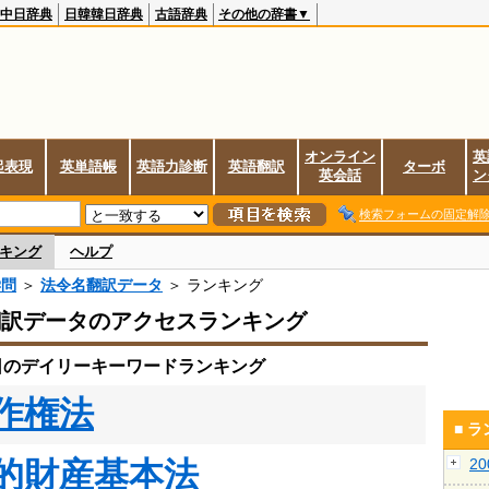
中日辞典
日韓韓日辞典
古語辞典
その他の辞書▼
オンライン
英
起表現
英単語帳
英語力診断
英語翻訳
ターボ
英会話
ン
検索フォームの固定解
キング
ヘルプ
学問
＞
法令名翻訳データ
＞ ランキング
翻訳データのアクセスランキング
7日のデイリーキーワードランキング
作権法
■ 
的財産基本法
2