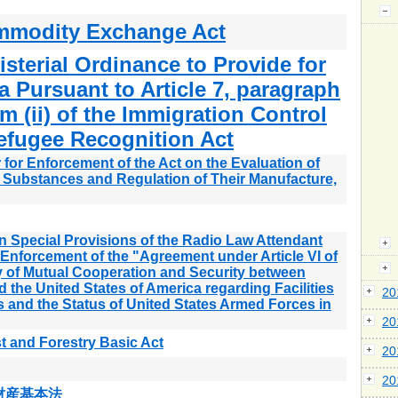
modity Exchange Act
isterial Ordinance to Provide for
ia Pursuant to Article 7, paragraph
tem (ii) of the Immigration Control
efugee Recognition Act
 for Enforcement of the Act on the Evaluation of
 Substances and Regulation of Their Manufacture,
n Special Provisions of the Radio Law Attendant
Enforcement of the "Agreement under Article VI of
y of Mutual Cooperation and Security between
 the United States of America regarding Facilities
2
 and the Status of United States Armed Forces in
2
t and Forestry Basic Act
2
2
財産基本法