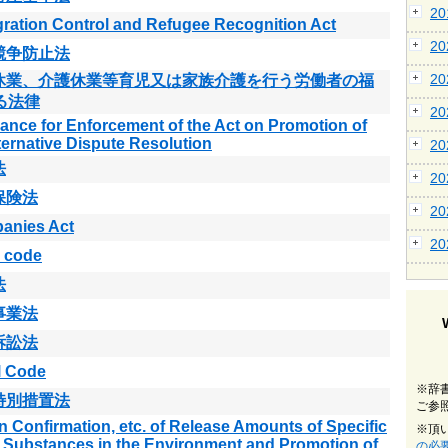
2
ration Control and Refugee Recognition Act
2
競争防止法
2
休業、介護休業等育児又は家族介護を行う労働者の福
る法律
2
ance for Enforcement of the Act on Promotion of
ternative Dispute Resolution
2
法
2
保険法
2
anies Act
2
 code
法
事業法
訴訟法
l Code
※辞
特別措置法
ご参
n Confirmation, etc. of Release Amounts of Specific
※頂
 Substances in the Environment and Promotion of
の必