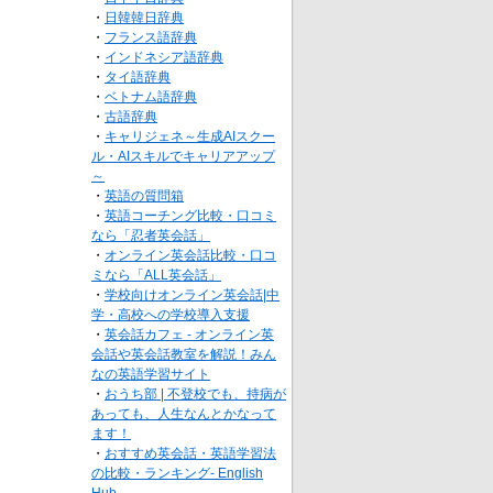
・
日韓韓日辞典
・
フランス語辞典
・
インドネシア語辞典
・
タイ語辞典
・
ベトナム語辞典
・
古語辞典
・
キャリジェネ～生成AIスクー
ル・AIスキルでキャリアアップ
～
・
英語の質問箱
・
英語コーチング比較・口コミ
なら「忍者英会話」
・
オンライン英会話比較・口コ
ミなら「ALL英会話」
・
学校向けオンライン英会話|中
学・高校への学校導入支援
・
英会話カフェ - オンライン英
会話や英会話教室を解説！みん
なの英語学習サイト
・
おうち部 | 不登校でも、持病が
あっても、人生なんとかなって
ます！
・
おすすめ英会話・英語学習法
の比較・ランキング- English
Hub