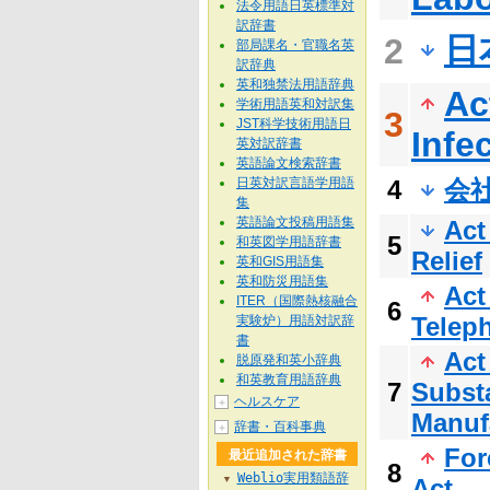
法令用語日英標準対
訳辞書
日
2
部局課名・官職名英
訳辞典
英和独禁法用語辞典
Ac
学術用語英和対訳集
3
JST科学技術用語日
Infe
英対訳辞書
英語論文検索辞書
日英対訳言語学用語
4
会
集
英語論文投稿用語集
Act
5
和英図学用語辞書
Relief
英和GIS用語集
英和防災用語集
Act
ITER（国際熱核融合
6
Teleph
実験炉）用語対訳辞
書
Act
脱原発和英小辞典
和英教育用語辞典
7
Subst
ヘルスケア
＋
Manufa
辞書・百科事典
＋
For
最近追加された辞書
8
Weblio実用類語辞
▼
Act