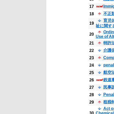
Immig
17
不正
18
育児
19
祉に関す
Ordin
20
Use of Al
特許
21
介護
22
Comp
23
penal
24
航空
25
鉄道
26
民事
27
Pena
28
租税
29
Act o
30
Chemical