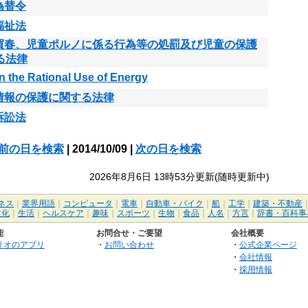
為替令
福祉法
買春、児童ポルノに係る行為等の処罰及び児童の保護
る法律
n the Rational Use of Energy
情報の保護に関する法律
訴訟法
前の日を検索
| 2014/10/09 |
次の日を検索
2026年8月6日 13時53分更新(随時更新中)
ネス
｜
業界用語
｜
コンピュータ
｜
電車
｜
自動車・バイク
｜
船
｜
工学
｜
建築・不動産
文化
｜
生活
｜
ヘルスケア
｜
趣味
｜
スポーツ
｜
生物
｜
食品
｜
人名
｜
方言
｜
辞書・百科事
能
お問合せ・ご要望
会社概要
リオのアプリ
・
お問い合わせ
・
公式企業ページ
・
会社情報
・
採用情報