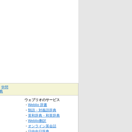
｜
学問
典
ウェブリオのサービス
・
Weblio 辞書
・
類語・対義語辞典
・
英和辞典・和英辞典
・
Weblio翻訳
・
オンライン英会話
・
日中中日辞典