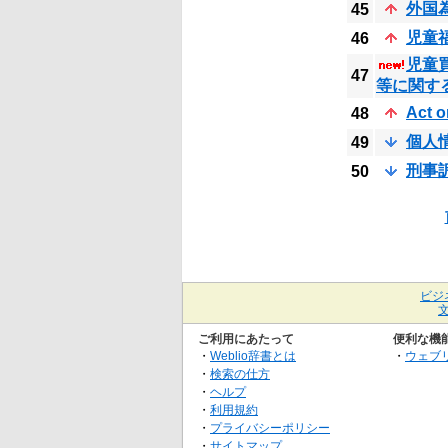
外国
45
児童
46
児童
47
等に関す
Act o
48
個人
49
刑事
50
ビジ
ご利用にあたって
便利な機
・
Weblio辞書とは
・
ウェブ
・
検索の仕方
・
ヘルプ
・
利用規約
・
プライバシーポリシー
・
サイトマップ