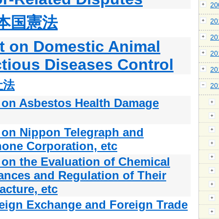
2
本国憲法
2
2
t on Domestic Animal
2
ctious Diseases Control
2
社法
2
 on Asbestos Health Damage
 on Nippon Telegraph and
one Corporation, etc
 on the Evaluation of Chemical
ances and Regulation of Their
cture, etc
eign Exchange and Foreign Trade