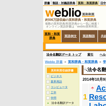
辞書
類語・対義語辞典
英和・和英辞典
日中
英和和英
約506万語収録の英和辞典・和英辞典
複数の英和辞典/和英辞典から一気に検索！
オンライン英語辞書は「weblio英和和英」
英和・和英
英語例文
英語類語
共
辞典
法令名翻訳データ トップ
索引
ヘル
Weblio 辞書
＞
英和辞典・和英辞典
＞
法令名
英和和英収録辞書
ビジネス
＋
2014年10
業界用語
＋
Ac
コンピュータ
＋
工学
＋
1
Reso
学問
－
法令名翻訳データ
Labo