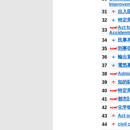
Improvem
出入
31
特定
32
Act f
33
Accident
民事
34
刑事
35
輸出
36
電気
37
Admin
38
知的
39
特定
40
都市
41
化学
42
Act o
43
civil
44