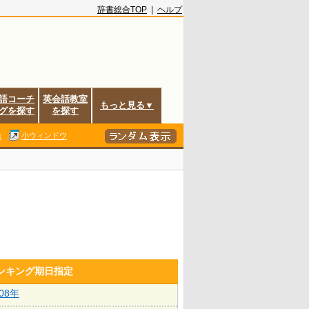
辞書総合TOP
|
ヘルプ
語コーチ
英会話教室
もっと見る▼
グを探す
を探す
除
小ウィンドウ
ランキング期日指定
008年