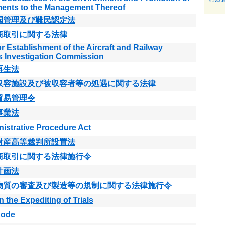
ents to the Management Thereof
国管理及び難民認定法
商取引に関する法律
or Establishment of the Aircraft and Railway
s Investigation Commission
再生法
収容施設及び被収容者等の処遇に関する法律
貿易管理令
事業法
istrative Procedure Act
財産高等裁判所設置法
商取引に関する法律施行令
計画法
物質の審査及び製造等の規制に関する法律施行令
n the Expediting of Trials
 code