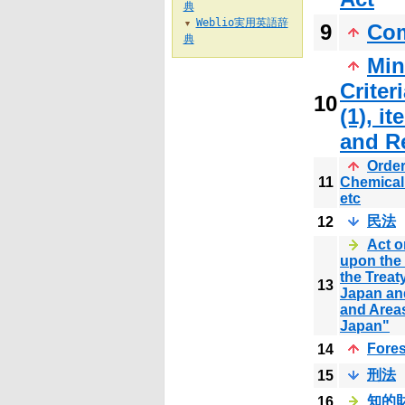
典
Weblio実用英語辞
▼
9
Com
典
Min
Criter
10
(1), i
and R
Order
11
Chemical
etc
民法
12
Act o
upon the 
the Treat
13
Japan and
and Areas
Japan"
Fores
14
刑法
15
知的
16