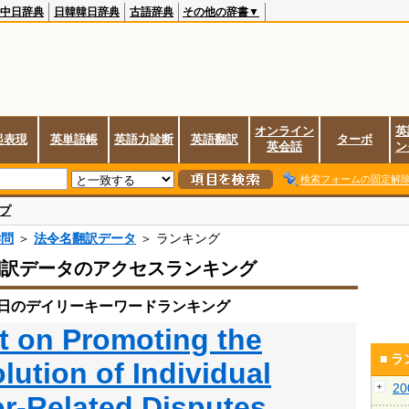
中日辞典
日韓韓日辞典
古語辞典
その他の辞書▼
オンライン
英
起表現
英単語帳
英語力診断
英語翻訳
ターボ
英会話
ン
検索フォームの固定解
プ
学問
＞
法令名翻訳データ
＞ ランキング
翻訳データのアクセスランキング
月9日のデイリーキーワードランキング
t on Promoting the
■ 
lution of Individual
2
r-Related Disputes