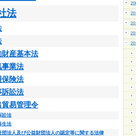
2
社法
2
2
法
2
法
2
的財産基本法
気事業法
護保険法
事訴訟法
出貿易管理令
訴訟法
再生法
社団法人及び公益財団法人の認定等に関する法律