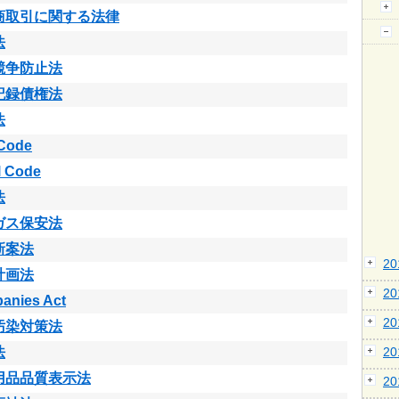
商取引に関する法律
法
競争防止法
記録債権法
法
 Code
l Code
法
ガス保安法
新案法
2
計画法
2
anies Act
2
汚染対策法
法
2
用品品質表示法
2