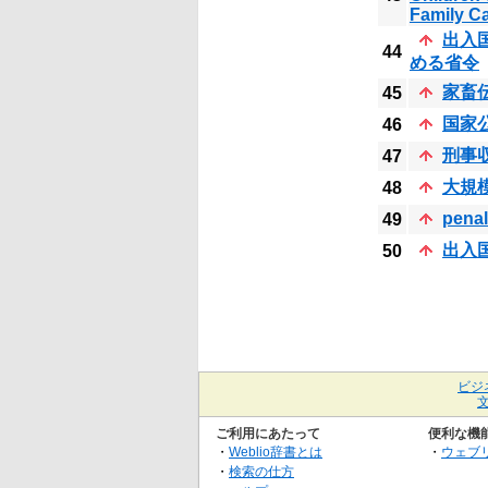
Family C
出入
44
める省令
家畜
45
国家
46
刑事
47
大規
48
penal
49
出入
50
ビジ
ご利用にあたって
便利な機
・
Weblio辞書とは
・
ウェブ
・
検索の仕方