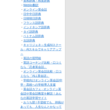
・
英和辞典・和英辞典
・
Weblio翻訳
・
オンライン英会話
・
日中中日辞典
・
日韓韓日辞典
・
フランス語辞典
・
インドネシア語辞典
・
タイ語辞典
・
ベトナム語辞典
・
古語辞典
・
キャリジェネ～生成AIスクー
ル・AIスキルでキャリアアップ
～
・
英語の質問箱
・
英語コーチング比較・口コミ
なら「忍者英会話」
・
オンライン英会話比較・口コ
ミなら「ALL英会話」
・
学校向けオンライン英会話|中
学・高校への学校導入支援
・
英会話カフェ - オンライン英
会話や英会話教室を解説！みん
なの英語学習サイト
・
おうち部 | 不登校でも、持病が
あっても、人生なんとかなって