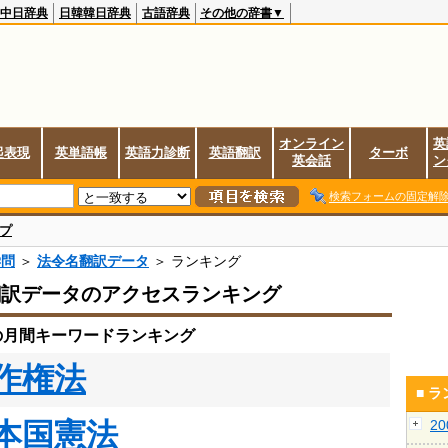
中日辞典
日韓韓日辞典
古語辞典
その他の辞書▼
オンライン
英
起表現
英単語帳
英語力診断
英語翻訳
ターボ
英会話
ン
検索フォームの固定解
プ
学問
＞
法令名翻訳データ
＞ ランキング
翻訳データのアクセスランキング
月の月間キーワードランキング
作権法
■ 
本国憲法
2