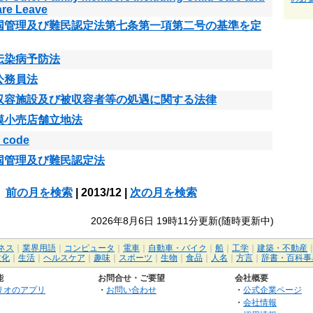
are Leave
国管理及び難民認定法第七条第一項第二号の基準を定
伝染病予防法
公務員法
収容施設及び被収容者等の処遇に関する法律
模小売店舗立地法
 code
国管理及び難民認定法
前の月を検索
| 2013/12 |
次の月を検索
2026年8月6日 19時11分更新(随時更新中)
ネス
｜
業界用語
｜
コンピュータ
｜
電車
｜
自動車・バイク
｜
船
｜
工学
｜
建築・不動産
文化
｜
生活
｜
ヘルスケア
｜
趣味
｜
スポーツ
｜
生物
｜
食品
｜
人名
｜
方言
｜
辞書・百科事
能
お問合せ・ご要望
会社概要
リオのアプリ
・
お問い合わせ
・
公式企業ページ
・
会社情報