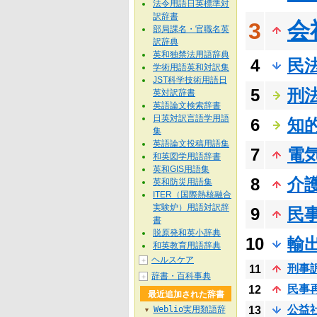
法令用語日英標準対
訳辞書
会
3
部局課名・官職名英
訳辞典
英和独禁法用語辞典
4
民
学術用語英和対訳集
JST科学技術用語日
5
刑
英対訳辞書
英語論文検索辞書
日英対訳言語学用語
6
知
集
英語論文投稿用語集
7
電
和英図学用語辞書
英和GIS用語集
8
介
英和防災用語集
ITER（国際熱核融合
実験炉）用語対訳辞
9
民
書
脱原発和英小辞典
10
輸
和英教育用語辞典
ヘルスケア
＋
刑事
11
辞書・百科事典
＋
民事
12
最近追加された辞書
公益
Weblio実用類語辞
13
▼