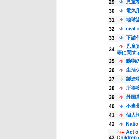
児童
29
電気
30
地球
31
civil
32
下請
33
児童
34
等に関す
動物
35
生活
36
製造
37
所得
38
外国
39
不当
40
個人
41
Natio
42
Act o
43
Children 