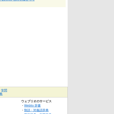
｜
学問
典
ウェブリオのサービス
・
Weblio 辞書
・
類語・対義語辞典