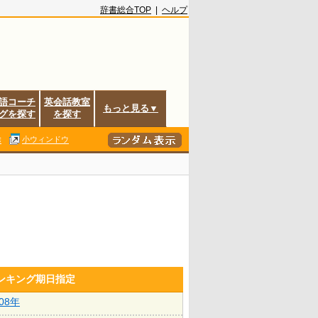
辞書総合TOP
|
ヘルプ
語コーチ
英会話教室
もっと見る▼
グを探す
を探す
除
小ウィンドウ
ランキング期日指定
008年