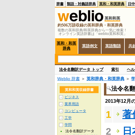
辞書
類語・対義語辞典
英和・和英辞典
日中
英和和英
約506万語収録の英和辞典・和英辞典
複数の英和辞典/和英辞典から一気に検索！
オンライン英語辞書は「weblio英和和英」
英和・和英
英語例文
英語類語
共
辞典
法令名翻訳データ トップ
索引
ヘル
Weblio 辞書
＞
英和辞典・和英辞典
＞
法令名
英和和英収録辞書
ビジネス
＋
2013年12
業界用語
＋
コンピュータ
著
1
＋
工学
＋
学問
－
日
2
法令名翻訳データ