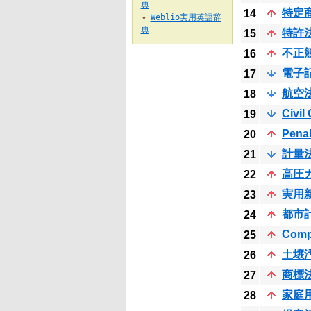
典
特定
14
Weblio実用英語辞
▼
典
特許
15
不正
16
電子
17
航空
18
Civil
19
Pena
20
計量
21
高圧
22
実用
23
都市
24
Comp
25
土壌
26
商標
27
家庭
28