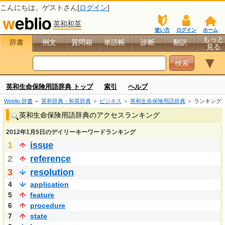
こんにちは、
ゲスト
さん[
ログイン
]
英和和英
使い方
ログイン
ホーム
もっと
辞書
例文
質問箱
単語帳
診断
翻訳
見る
▼
英和生命保険用語辞典 トップ
索引
ヘルプ
Weblio 辞書
＞
英和辞典・和英辞典
＞
ビジネス
＞
英和生命保険用語辞典
＞ ランキング
英和生命保険用語辞典のアクセスランキング
2012年1月5日のデイリーキーワードランキング
1
issue
2
reference
3
resolution
4
application
5
feature
6
procedure
7
state