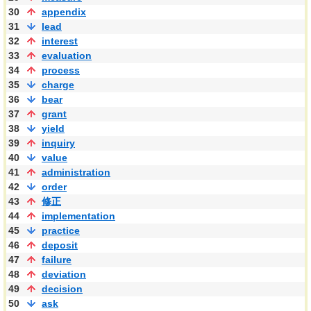
30
appendix
31
lead
32
interest
33
evaluation
34
process
35
charge
36
bear
37
grant
38
yield
39
inquiry
40
value
41
administration
42
order
43
修正
44
implementation
45
practice
46
deposit
47
failure
48
deviation
49
decision
50
ask