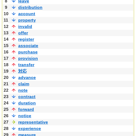
8
leave
9
distribution
10
account
11
property
12
invalid
13
offer
14
register
15
associate
16
purchase
17
provision
18
transfer
19
対応
20
advance
21
claim
22
note
23
contract
24
duration
25
forward
26
notice
27
representative
28
experience
29
measure