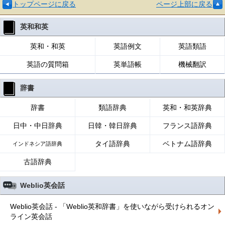
トップページに戻る
ページ上部に戻る
英和和英
英和・和英
英語例文
英語類語
英語の質問箱
英単語帳
機械翻訳
辞書
辞書
類語辞典
英和・和英辞典
日中・中日辞典
日韓・韓日辞典
フランス語辞典
タイ語辞典
ベトナム語辞典
インドネシア語辞典
古語辞典
Weblio英会話
Weblio英会話 - 「Weblio英和辞書」を使いながら受けられるオン
ライン英会話