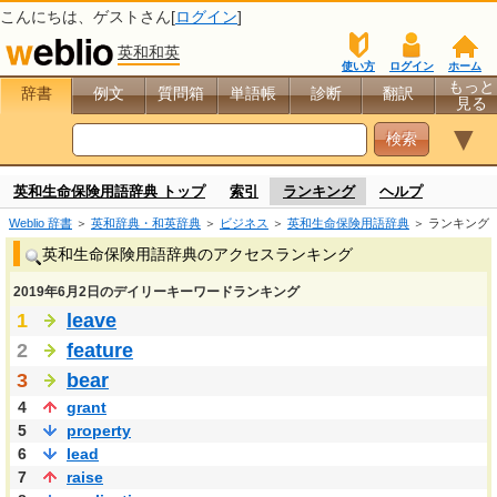
こんにちは、
ゲスト
さん[
ログイン
]
英和和英
使い方
ログイン
ホーム
もっと
辞書
例文
質問箱
単語帳
診断
翻訳
見る
▼
英和生命保険用語辞典 トップ
索引
ランキング
ヘルプ
Weblio 辞書
＞
英和辞典・和英辞典
＞
ビジネス
＞
英和生命保険用語辞典
＞ ランキング
英和生命保険用語辞典のアクセスランキング
2019年6月2日のデイリーキーワードランキング
1
leave
2
feature
3
bear
4
grant
5
property
6
lead
7
raise