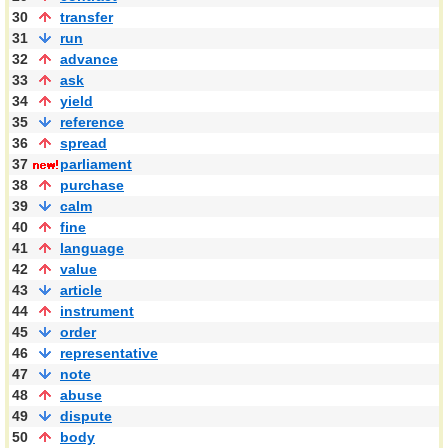
30
transfer
31
run
32
advance
33
ask
34
yield
35
reference
36
spread
37
parliament
38
purchase
39
calm
40
fine
41
language
42
value
43
article
44
instrument
45
order
46
representative
47
note
48
abuse
49
dispute
50
body