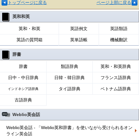
トップページに戻る
ページ上部に戻る
英和和英
英和・和英
英語例文
英語類語
英語の質問箱
英単語帳
機械翻訳
辞書
辞書
類語辞典
英和・和英辞典
日中・中日辞典
日韓・韓日辞典
フランス語辞典
タイ語辞典
ベトナム語辞典
インドネシア語辞典
古語辞典
Weblio英会話
Weblio英会話 - 「Weblio英和辞書」を使いながら受けられるオン
ライン英会話