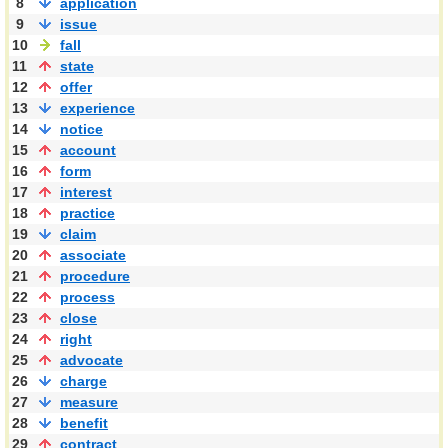
8
application
9
issue
10
fall
11
state
12
offer
13
experience
14
notice
15
account
16
form
17
interest
18
practice
19
claim
20
associate
21
procedure
22
process
23
close
24
right
25
advocate
26
charge
27
measure
28
benefit
29
contract