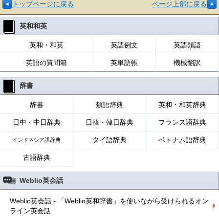
トップページに戻る
ページ上部に戻る
英和和英
英和・和英
英語例文
英語類語
英語の質問箱
英単語帳
機械翻訳
辞書
辞書
類語辞典
英和・和英辞典
日中・中日辞典
日韓・韓日辞典
フランス語辞典
タイ語辞典
ベトナム語辞典
インドネシア語辞典
古語辞典
Weblio英会話
Weblio英会話 - 「Weblio英和辞書」を使いながら受けられるオン
ライン英会話