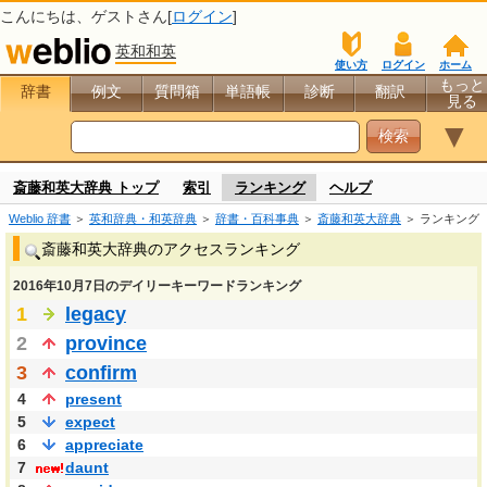
こんにちは、
ゲスト
さん[
ログイン
]
英和和英
使い方
ログイン
ホーム
もっと
辞書
例文
質問箱
単語帳
診断
翻訳
見る
▼
斎藤和英大辞典 トップ
索引
ランキング
ヘルプ
Weblio 辞書
＞
英和辞典・和英辞典
＞
辞書・百科事典
＞
斎藤和英大辞典
＞ ランキング
斎藤和英大辞典のアクセスランキング
2016年10月7日のデイリーキーワードランキング
1
legacy
2
province
3
confirm
4
present
5
expect
6
appreciate
7
daunt