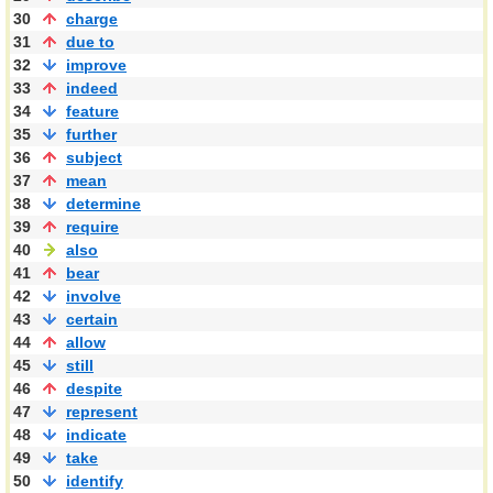
30
charge
31
due to
32
improve
33
indeed
34
feature
35
further
36
subject
37
mean
38
determine
39
require
40
also
41
bear
42
involve
43
certain
44
allow
45
still
46
despite
47
represent
48
indicate
49
take
50
identify