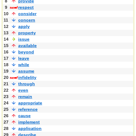
8
provide
9
respect
10
consider
11
concern
12
apply
13
property
14
issue
15
available
16
beyond
17
leave
18
while
19
assume
20
infidelity
21
through
22
even
23
remain
24
appropriate
25
reference
26
cause
27
implement
28
application
29
describe