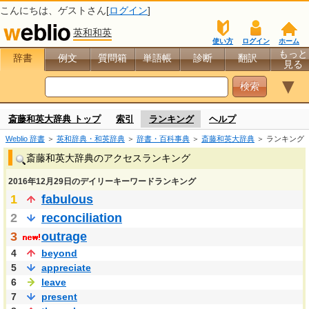
こんにちは、
ゲスト
さん[
ログイン
]
英和和英
使い方
ログイン
ホーム
もっと
辞書
例文
質問箱
単語帳
診断
翻訳
見る
▼
斎藤和英大辞典 トップ
索引
ランキング
ヘルプ
Weblio 辞書
＞
英和辞典・和英辞典
＞
辞書・百科事典
＞
斎藤和英大辞典
＞ ランキング
斎藤和英大辞典のアクセスランキング
2016年12月29日のデイリーキーワードランキング
1
fabulous
2
reconciliation
3
outrage
4
beyond
5
appreciate
6
leave
7
present