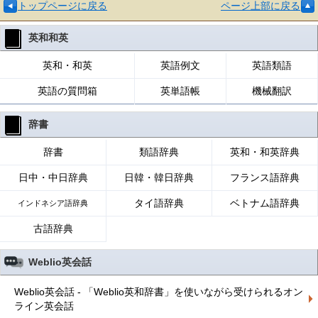
トップページに戻る
ページ上部に戻る
英和和英
英和・和英
英語例文
英語類語
英語の質問箱
英単語帳
機械翻訳
辞書
辞書
類語辞典
英和・和英辞典
日中・中日辞典
日韓・韓日辞典
フランス語辞典
タイ語辞典
ベトナム語辞典
インドネシア語辞典
古語辞典
Weblio英会話
Weblio英会話 - 「Weblio英和辞書」を使いながら受けられるオン
ライン英会話