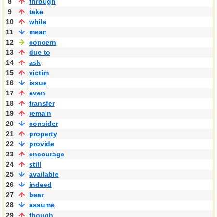
8
through
9
take
10
while
11
mean
12
concern
13
due to
14
ask
15
victim
16
issue
17
even
18
transfer
19
remain
20
consider
21
property
22
provide
23
encourage
24
still
25
available
26
indeed
27
bear
28
assume
29
though