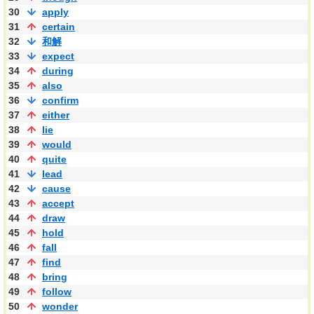
30
apply
31
certain
32
和解
33
expect
34
during
35
also
36
confirm
37
either
38
lie
39
would
40
quite
41
lead
42
cause
43
accept
44
draw
45
hold
46
fall
47
find
48
bring
49
follow
50
wonder