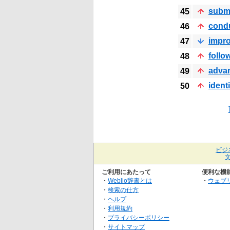
subm
45
cond
46
impr
47
follo
48
adva
49
identi
50
ビジ
ご利用にあたって
便利な機
・
Weblio辞書とは
・
ウェブ
・
検索の仕方
・
ヘルプ
・
利用規約
・
プライバシーポリシー
・
サイトマップ