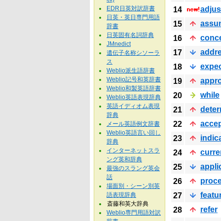
EDR日英対訳辞書
adjus
14
日英・英日専門用語
assu
15
辞書
日英固有名詞辞典
conc
16
JMnedict
addr
17
遺伝子名称シソーラ
ス
expe
18
Weblio派生語辞書
Weblio記号和英辞書
appro
19
Weblio和製英語辞書
while
20
Weblio英語表現辞典
英語イディオム表現
dete
21
辞典
acce
22
メール英語例文辞書
Weblio英語言い回し
indic
23
辞典
インターネットスラ
curre
24
ング英和辞典
appli
25
最強のスラング英会
話
proc
26
場面別・シーン別英
featu
語表現辞典
27
斎藤和英大辞典
refer
28
Weblio専門用語対訳