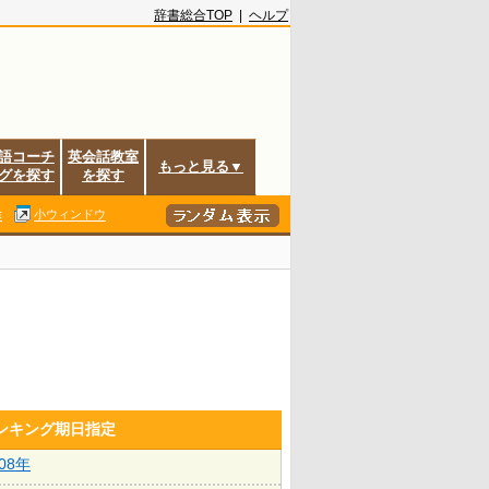
辞書総合TOP
|
ヘルプ
語コーチ
英会話教室
もっと見る▼
グを探す
を探す
除
小ウィンドウ
ランキング期日指定
008年