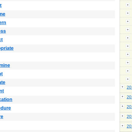
t
me
ern
ess
ct
priate
rmine
pt
ate
2
nt
2
cation
2
edure
re
2
2