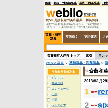
辞書
類語・対義語辞典
英和・和英辞典
日中
英和和英
約506万語収録の英和辞典・和英辞典
複数の英和辞典/和英辞典から一気に検索！
オンライン英語辞書は「weblio英和和英」
英和・和英
英語例文
英語類語
共
辞典
斎藤和英大辞典 トップ
索引
ランキ
Weblio 辞書
＞
英和辞典・和英辞典
＞
斎藤和
英和和英収録辞書
ビジネス
＋
2013年1月
業界用語
＋
コンピュータ
re
1
＋
工学
＋
学問
＋
ap
2
ヘルスケア
＋