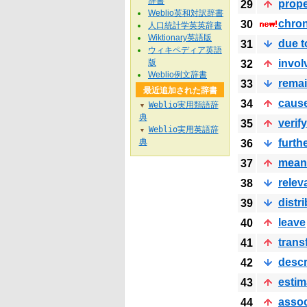
辞書
prope
29
Weblio英和対訳辞書
chron
30
人口統計学英英辞書
Wiktionary英語版
due t
31
ウィキペディア英語
版
invol
32
Weblio例文辞書
rema
33
最近追加された辞書
caus
34
Weblio実用類語辞
▼
典
verify
35
Weblio実用英語辞
▼
典
furth
36
mean
37
relev
38
distr
39
leave
40
trans
41
descr
42
estim
43
assoc
44