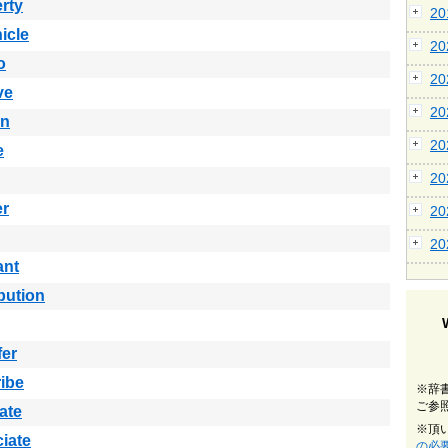
rty
2
icle
2
o
2
ve
2
in
2
e
2
er
2
2
ant
ibution
fer
ibe
※辞
ご参
ate
※頂
iate
の必