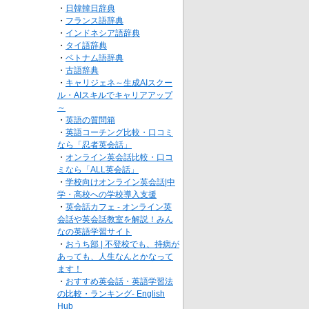
・
日韓韓日辞典
・
フランス語辞典
・
インドネシア語辞典
・
タイ語辞典
・
ベトナム語辞典
・
古語辞典
・
キャリジェネ～生成AIスクー
ル・AIスキルでキャリアアップ
～
・
英語の質問箱
・
英語コーチング比較・口コミ
なら「忍者英会話」
・
オンライン英会話比較・口コ
ミなら「ALL英会話」
・
学校向けオンライン英会話|中
学・高校への学校導入支援
・
英会話カフェ - オンライン英
会話や英会話教室を解説！みん
なの英語学習サイト
・
おうち部 | 不登校でも、持病が
あっても、人生なんとかなって
ます！
・
おすすめ英会話・英語学習法
の比較・ランキング- English
Hub