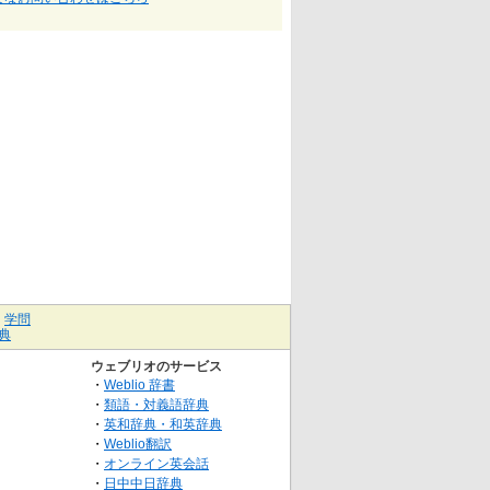
｜
学問
典
ウェブリオのサービス
・
Weblio 辞書
・
類語・対義語辞典
・
英和辞典・和英辞典
・
Weblio翻訳
・
オンライン英会話
・
日中中日辞典