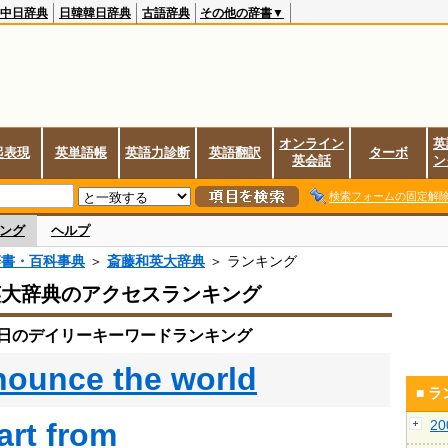
中日辞典
日韓韓日辞典
古語辞典
その他の辞書▼
オンライン
英
起表現
英単語帳
英語力診断
英語翻訳
ターボ
英会話
ン
検索フォームの固定解
ング
ヘルプ
辞書・百科事典
＞
斎藤和英大辞典
＞ ランキング
英大辞典のアクセスランキング
29日のデイリーキーワードランキング
nounce the world
■ 
art from
2