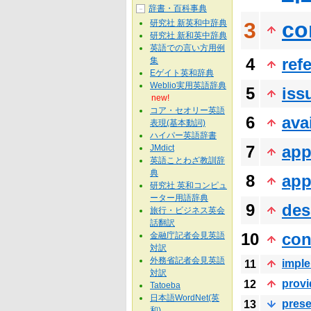
辞書・百科事典
－
co
研究社 新英和中辞典
3
研究社 新和英中辞典
英語での言い方用例
4
ref
集
Eゲイト英和辞典
Weblio実用英語辞典
5
iss
new!
コア・セオリー英語
6
ava
表現(基本動詞)
ハイパー英語辞書
7
app
JMdict
英語ことわざ教訓辞
典
8
app
研究社 英和コンピュ
ーター用語辞典
9
des
旅行・ビジネス英会
話翻訳
10
con
金融庁記者会見英語
対訳
外務省記者会見英語
impl
11
対訳
provi
12
Tatoeba
日本語WordNet(英
prese
13
和)