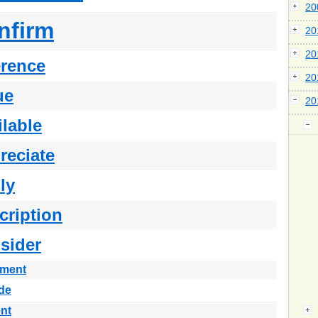
2
nfirm
2
2
erence
2
ue
2
ilable
reciate
ly
cription
sider
ement
de
nt