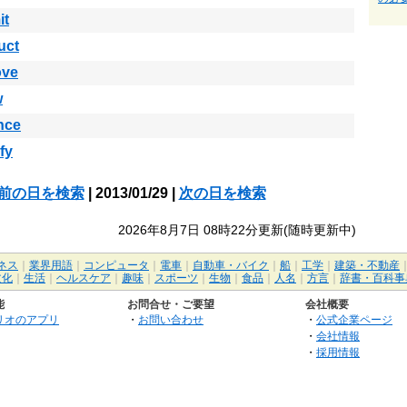
it
uct
ove
w
nce
fy
前の日を検索
| 2013/01/29 |
次の日を検索
2026年8月7日 08時22分更新(随時更新中)
ネス
｜
業界用語
｜
コンピュータ
｜
電車
｜
自動車・バイク
｜
船
｜
工学
｜
建築・不動産
文化
｜
生活
｜
ヘルスケア
｜
趣味
｜
スポーツ
｜
生物
｜
食品
｜
人名
｜
方言
｜
辞書・百科事
能
お問合せ・ご要望
会社概要
リオのアプリ
・
お問い合わせ
・
公式企業ページ
・
会社情報
・
採用情報