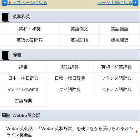
トップページに戻る
ページ上部に戻る
英和和英
英和・和英
英語例文
英語類語
英語の質問箱
英単語帳
機械翻訳
辞書
辞書
類語辞典
英和・和英辞典
日中・中日辞典
日韓・韓日辞典
フランス語辞典
タイ語辞典
ベトナム語辞典
インドネシア語辞典
古語辞典
Weblio英会話
Weblio英会話 - 「Weblio英和辞書」を使いながら受けられるオン
ライン英会話