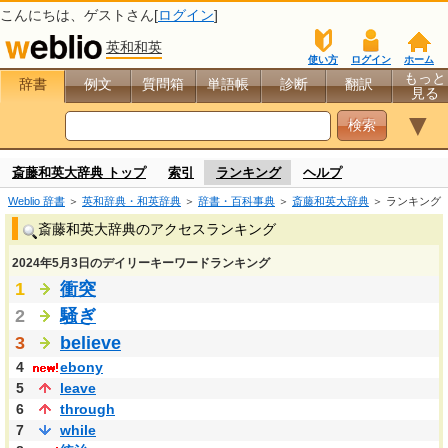
こんにちは、
ゲスト
さん[
ログイン
]
英和和英
使い方
ログイン
ホーム
もっと
辞書
例文
質問箱
単語帳
診断
翻訳
見る
▼
斎藤和英大辞典 トップ
索引
ランキング
ヘルプ
Weblio 辞書
＞
英和辞典・和英辞典
＞
辞書・百科事典
＞
斎藤和英大辞典
＞ ランキング
斎藤和英大辞典のアクセスランキング
2024年5月3日のデイリーキーワードランキング
1
衝突
2
騒ぎ
3
believe
4
ebony
5
leave
6
through
7
while