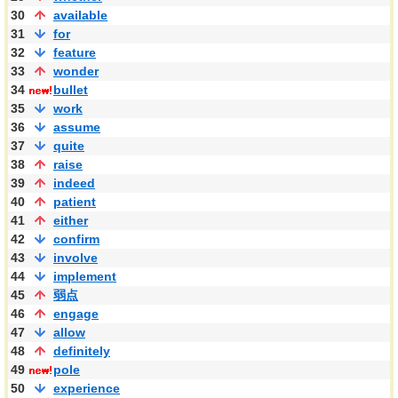
30
available
31
for
32
feature
33
wonder
34
bullet
35
work
36
assume
37
quite
38
raise
39
indeed
40
patient
41
either
42
confirm
43
involve
44
implement
45
弱点
46
engage
47
allow
48
definitely
49
pole
50
experience