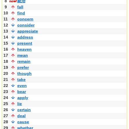
8
統治
9
fall
10
find
11
concern
12
consider
13
appreciate
14
address
15
present
16
heaven
17
mean
18
remain
19
prefer
20
though
21
take
22
even
23
bear
24
apply
25
lie
26
certain
27
deal
28
cause
29
whether