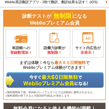
Weblio英語翻訳アプリ - 2秒で翻訳、翻訳結果を話す！ (iOS)
無制限
診断テストが
になる
Weblioプレミアム会員
単語帳への
語彙力診断が
サイト内広告が
登録数増加！
無制限！
非表示！
まずは体験！今なら
最大６０日間無料
で
Weblioプレミアム体験ができます！
※無料期間終了後、Weblioプレミアムサービスは自動的に解約されません。
※無料期間が終了すると月額330円(税込)が発生します。
無料会員になると使える機能が満載！