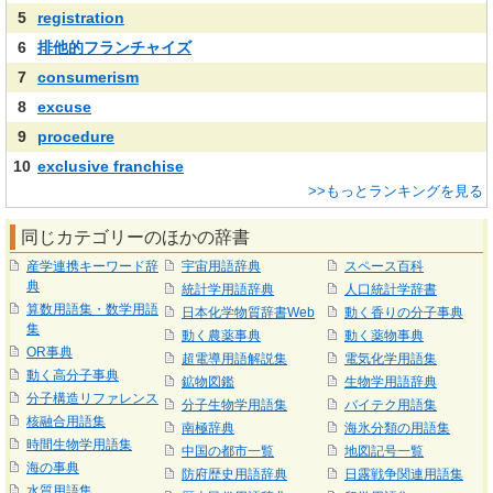
5
registration
6
排他的フランチャイズ
7
consumerism
8
excuse
9
procedure
10
exclusive franchise
>>もっとランキングを見る
同じカテゴリーのほかの辞書
産学連携キーワード辞
宇宙用語辞典
スペース百科
典
統計学用語辞典
人口統計学辞書
算数用語集・数学用語
日本化学物質辞書Web
動く香りの分子事典
集
動く農薬事典
動く薬物事典
OR事典
超電導用語解説集
電気化学用語集
動く高分子事典
鉱物図鑑
生物学用語辞典
分子構造リファレンス
分子生物学用語集
バイテク用語集
核融合用語集
南極辞典
海氷分類の用語集
時間生物学用語集
中国の都市一覧
地図記号一覧
海の事典
防府歴史用語辞典
日露戦争関連用語集
水質用語集