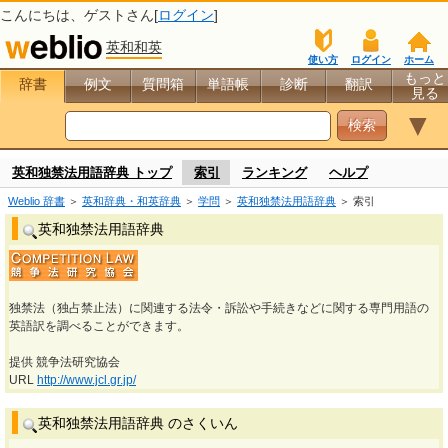
こんにちは、
ゲスト
さん[
ログイン
]
英和和英
使い方
ログイン
ホーム
もっと
辞書
例文
質問箱
単語帳
診断
翻訳
見る
▼
英和独禁法用語辞典 トップ
索引
ランキング
ヘルプ
Weblio 辞書
＞
英和辞典・和英辞典
＞
学問
＞
英和独禁法用語辞典
＞ 索引
英和独禁法用語辞典
独禁法（独占禁止法）に関連する法令・訴訟や手続きなどに関する専門用語の
英語訳を調べることができます。
提供 競争法研究協会
URL
http://www.jcl.gr.jp/
英和独禁法用語辞典 のさくいん