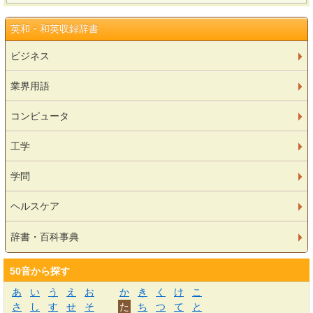
英和・和英収録辞書
ビジネス
業界用語
コンピュータ
工学
学問
ヘルスケア
辞書・百科事典
50音から探す
あ
い
う
え
お
か
き
く
け
こ
さ
し
す
せ
そ
た
ち
つ
て
と