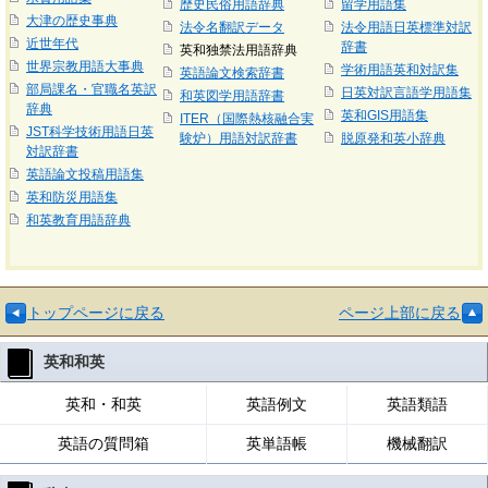
歴史民俗用語辞典
留学用語集
大津の歴史事典
法令名翻訳データ
法令用語日英標準対訳
近世年代
辞書
英和独禁法用語辞典
世界宗教用語大事典
学術用語英和対訳集
英語論文検索辞書
部局課名・官職名英訳
日英対訳言語学用語集
和英図学用語辞書
辞典
英和GIS用語集
ITER（国際熱核融合実
JST科学技術用語日英
験炉）用語対訳辞書
脱原発和英小辞典
対訳辞書
英語論文投稿用語集
英和防災用語集
和英教育用語辞典
トップページに戻る
ページ上部に戻る
英和和英
英和・和英
英語例文
英語類語
英語の質問箱
英単語帳
機械翻訳