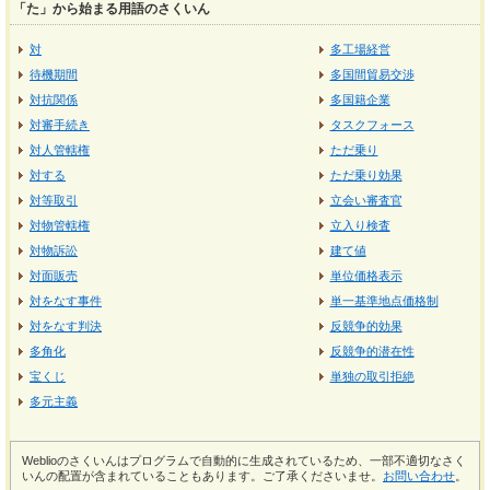
「た」から始まる用語のさくいん
対
多工場経営
待機期間
多国間貿易交渉
対抗関係
多国籍企業
対審手続き
タスクフォース
対人管轄権
ただ乗り
対する
ただ乗り効果
対等取引
立会い審査官
対物管轄権
立入り検査
対物訴訟
建て値
対面販売
単位価格表示
対をなす事件
単一基準地点価格制
対をなす判決
反競争的効果
多角化
反競争的潜在性
宝くじ
単独の取引拒絶
多元主義
Weblioのさくいんはプログラムで自動的に生成されているため、一部不適切なさく
いんの配置が含まれていることもあります。ご了承くださいませ。
お問い合わせ
。