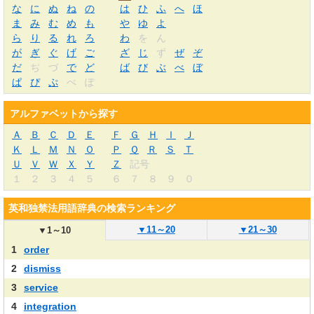
な
に
ぬ
ね
の
は
ひ
ふ
へ
ほ
ま
み
む
め
も
や
ゆ
よ
ら
り
る
れ
ろ
わ
を
ん
が
ぎ
ぐ
げ
ご
ざ
じ
ず
ぜ
ぞ
だ
ぢ
づ
で
ど
ば
び
ぶ
べ
ぼ
ぱ
ぴ
ぷ
ぺ
ぽ
アルファベットから探す
Ａ
Ｂ
Ｃ
Ｄ
Ｅ
Ｆ
Ｇ
Ｈ
Ｉ
Ｊ
Ｋ
Ｌ
Ｍ
Ｎ
Ｏ
Ｐ
Ｑ
Ｒ
Ｓ
Ｔ
Ｕ
Ｖ
Ｗ
Ｘ
Ｙ
Ｚ
記号
１
２
３
４
５
６
７
８
９
０
英和独禁法用語辞典の検索ランキング
▼
11～20
▼
21～30
▼
1～10
1
order
2
dismiss
3
service
4
integration