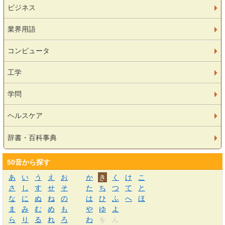
ビジネス
業界用語
コンピュータ
工学
学問
ヘルスケア
辞書・百科事典
50音から探す
あ
い
う
え
お
か
き
く
け
こ
さ
し
す
せ
そ
た
ち
つ
て
と
な
に
ぬ
ね
の
は
ひ
ふ
へ
ほ
ま
み
む
め
も
や
ゆ
よ
ら
り
る
れ
ろ
わ
を
ん