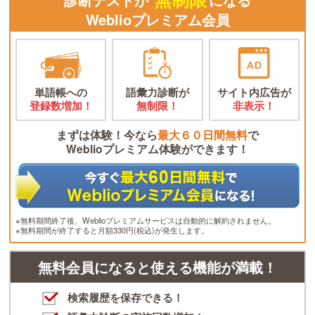
診断テストが
になる
Weblioプレミアム会員
単語帳への
語彙力診断が
サイト内広告が
登録数増加！
無制限！
非表示！
まずは体験！今なら
最大６０日間無料
で
Weblioプレミアム体験ができます！
※無料期間終了後、Weblioプレミアムサービスは自動的に解約されません。
※無料期間が終了すると月額330円(税込)が発生します。
無料会員になると使える機能が満載！
検索履歴を保存できる！