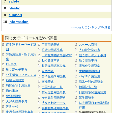
7
safety
8
plastic
9
support
10
information
>>もっとランキングを見る
同じカテゴリーのほかの辞書
産学連携キーワード辞
宇宙用語辞典
スペース百科
典
統計学用語辞典
人口統計学辞書
算数用語集・数学用語
日本化学物質辞書Web
動く香りの分子事典
集
動く農薬事典
動く薬物事典
OR事典
超電導用語解説集
電気化学用語集
動く高分子事典
鉱物図鑑
生物学用語辞典
分子構造リファレンス
分子生物学用語集
バイテク用語集
核融合用語集
南極辞典
海氷分類の用語集
時間生物学用語集
中国の都市一覧
地図記号一覧
海の事典
防府歴史用語辞典
日露戦争関連用語集
水質用語集
歴史民俗用語辞典
留学用語集
大津の歴史事典
法令名翻訳データ
法令用語日英標準対訳
近世年代
辞書
英和独禁法用語辞典
世界宗教用語大事典
学術用語英和対訳集