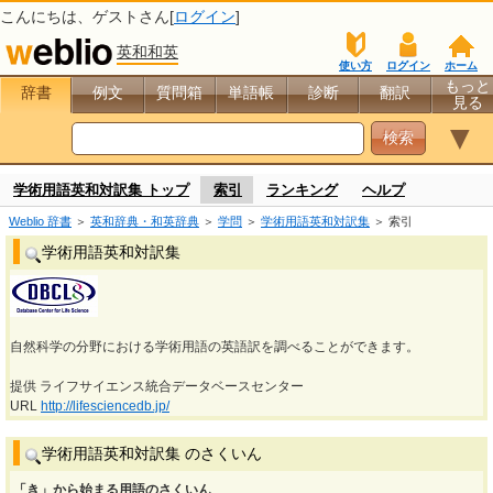
こんにちは、
ゲスト
さん[
ログイン
]
英和和英
使い方
ログイン
ホーム
もっと
辞書
例文
質問箱
単語帳
診断
翻訳
見る
▼
学術用語英和対訳集 トップ
索引
ランキング
ヘルプ
Weblio 辞書
＞
英和辞典・和英辞典
＞
学問
＞
学術用語英和対訳集
＞ 索引
学術用語英和対訳集
自然科学の分野における学術用語の英語訳を調べることができます。
提供 ライフサイエンス統合データベースセンター
URL
http://lifesciencedb.jp/
学術用語英和対訳集 のさくいん
「き」から始まる用語のさくいん