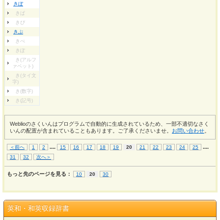
きぼ
きぱ
きぴ
きぷ
きぺ
きぽ
き(アルフ
ァベット)
き(タイ文
字)
き(数字)
き(記号)
Weblioのさくいんはプログラムで自動的に生成されているため、一部不適切なさく
いんの配置が含まれていることもあります。ご了承くださいませ。
お問い合わせ
。
...
.
...
.
＜前へ
1
2
15
16
17
18
19
20
21
22
23
24
25
31
32
次へ＞
もっと先のページを見る：
10
20
30
英和・和英収録辞書