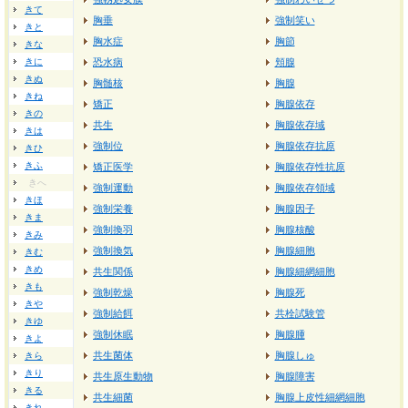
きて
胸垂
強制笑い
きと
胸水症
胸節
きな
きに
恐水病
頬腺
きぬ
胸髄核
胸腺
きね
矯正
胸腺依存
きの
共生
胸腺依存域
きは
強制位
胸腺依存抗原
きひ
きふ
矯正医学
胸腺依存性抗原
きへ
強制運動
胸腺依存領域
きほ
強制栄養
胸腺因子
きま
強制換羽
胸腺核酸
きみ
強制換気
胸腺細胞
きむ
きめ
共生関係
胸腺細網細胞
きも
強制乾燥
胸腺死
きや
強制給餌
共栓試験管
きゆ
強制休眠
胸腺腫
きよ
共生菌体
胸腺しゅ
きら
きり
共生原生動物
胸腺障害
きる
共生細菌
胸腺上皮性細網細胞
きれ