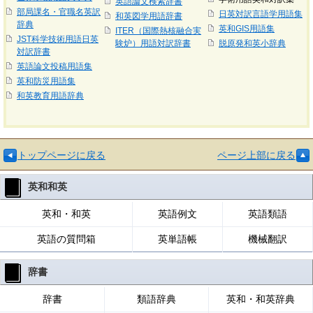
英語論文検索辞書
部局課名・官職名英訳
日英対訳言語学用語集
和英図学用語辞書
辞典
英和GIS用語集
ITER（国際熱核融合実
JST科学技術用語日英
験炉）用語対訳辞書
脱原発和英小辞典
対訳辞書
英語論文投稿用語集
英和防災用語集
和英教育用語辞典
トップページに戻る
ページ上部に戻る
英和和英
英和・和英
英語例文
英語類語
英語の質問箱
英単語帳
機械翻訳
辞書
辞書
類語辞典
英和・和英辞典