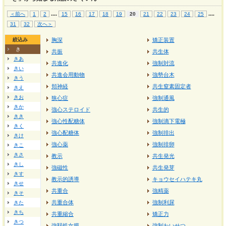
...
.
...
.
＜前へ
1
2
15
16
17
18
19
20
21
22
23
24
25
31
32
次へ＞
絞込み
胸深
矯正装置
き
共振
共生体
きあ
共進化
強制対流
きい
共進会用動物
強勢台木
きう
頬神経
共生窒素固定者
きえ
きお
狭心症
強制通風
きか
強心ステロイド
共生的
きき
強心性配糖体
強制滴下電極
きく
強心配糖体
強制排出
きけ
強心薬
強制排卵
きこ
きさ
教示
共生発光
きし
強磁性
共生発芽
きす
教示的誘導
キョウセイハテキ丸
きせ
共重合
強精薬
きそ
共重合体
強制利尿
きた
きち
共重縮合
矯正力
きつ
強靱処女膜
強制わいせつ