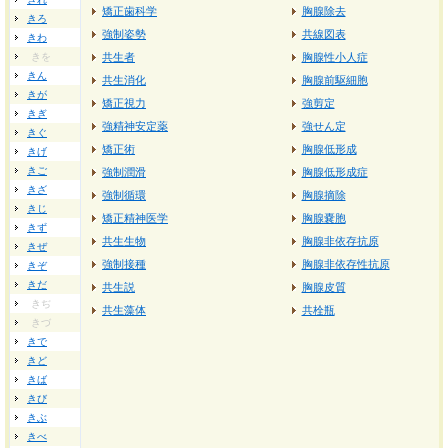
矯正歯科学
胸腺除去
きろ
強制姿勢
共線図表
きわ
きを
共生者
胸腺性小人症
きん
共生消化
胸腺前駆細胞
きが
矯正視力
強剪定
きぎ
強精神安定薬
強せん定
きぐ
矯正術
胸腺低形成
きげ
きご
強制潤滑
胸腺低形成症
きざ
強制循環
胸腺摘除
きじ
矯正精神医学
胸腺嚢胞
きず
共生生物
胸腺非依存抗原
きぜ
強制接種
胸腺非依存性抗原
きぞ
きだ
共生説
胸腺皮質
きぢ
共生藻体
共栓瓶
きづ
きで
きど
きば
きび
きぶ
きべ