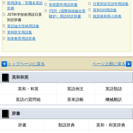
部局課名・官職名英訳
日英対訳言語学用語集
和英図学用語辞書
辞典
英和GIS用語集
ITER（国際熱核融合実
JST科学技術用語日英
験炉）用語対訳辞書
脱原発和英小辞典
対訳辞書
英語論文投稿用語集
英和防災用語集
和英教育用語辞典
トップページに戻る
ページ上部に戻る
英和和英
英和・和英
英語例文
英語類語
英語の質問箱
英単語帳
機械翻訳
辞書
辞書
類語辞典
英和・和英辞典