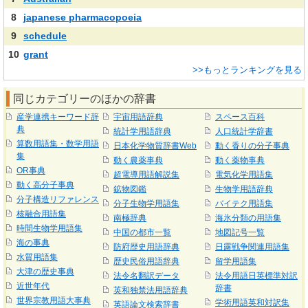
8
japanese pharmacopoeia
9
schedule
10
grant
>>もっとランキングを見る
同じカテゴリーのほかの辞書
産学連携キーワード辞
宇宙用語辞典
スペース百科
典
統計学用語辞典
人口統計学辞書
算数用語集・数学用語
日本化学物質辞書Web
動く香りの分子事典
集
動く農薬事典
動く薬物事典
OR事典
超電導用語解説集
電気化学用語集
動く高分子事典
鉱物図鑑
生物学用語辞典
分子構造リファレンス
分子生物学用語集
バイテク用語集
核融合用語集
南極辞典
海氷分類の用語集
時間生物学用語集
中国の都市一覧
地図記号一覧
海の事典
防府歴史用語辞典
日露戦争関連用語集
水質用語集
歴史民俗用語辞典
留学用語集
大津の歴史事典
法令名翻訳データ
法令用語日英標準対訳
近世年代
辞書
英和独禁法用語辞典
世界宗教用語大事典
学術用語英和対訳集
英語論文検索辞書