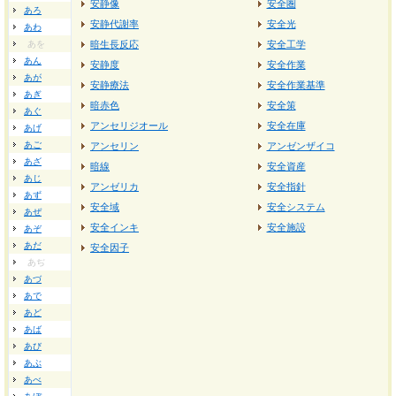
安静像
安全圏
あろ
安静代謝率
安全光
あわ
あを
暗生長反応
安全工学
あん
安静度
安全作業
あが
安静療法
安全作業基準
あぎ
暗赤色
安全策
あぐ
アンセリジオール
安全在庫
あげ
あご
アンセリン
アンゼンザイコ
あざ
暗線
安全資産
あじ
アンゼリカ
安全指針
あず
安全域
安全システム
あぜ
安全インキ
安全施設
あぞ
あだ
安全因子
あぢ
あづ
あで
あど
あば
あび
あぶ
あべ