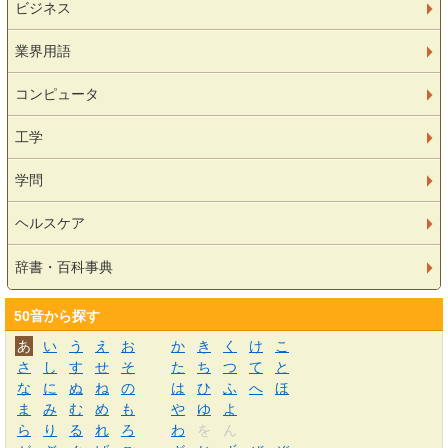
ビジネス
業界用語
コンピュータ
工学
学問
ヘルスケア
辞書・百科事典
50音から探す
あ
い
う
え
お
か
き
く
け
こ
さ
し
す
せ
そ
た
ち
つ
て
と
な
に
ぬ
ね
の
は
ひ
ふ
へ
ほ
ま
み
む
め
も
や
ゆ
よ
ら
り
る
れ
ろ
わ
を
ん