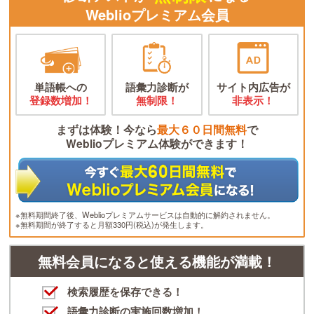
Weblioプレミアム会員
単語帳への
語彙力診断が
サイト内広告が
登録数増加！
無制限！
非表示！
まずは体験！今なら
最大６０日間無料
で
Weblioプレミアム体験ができます！
※無料期間終了後、Weblioプレミアムサービスは自動的に解約されません。
※無料期間が終了すると月額330円(税込)が発生します。
無料会員になると使える機能が満載！
検索履歴を保存できる！
語彙力診断の実施回数増加！