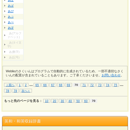
あぼ
あぱ
あぴ
あぷ
あぺ
あぽ
あ(アルフ
ァベット)
あ(タイ文
字)
あ(数字)
あ(記号)
Weblioのさくいんはプログラムで自動的に生成されているため、一部不適切なさく
いんの配置が含まれていることもあります。ご了承くださいませ。
お問い合わせ
。
...
.
...
.
＜前へ
1
2
65
66
67
68
69
70
71
72
73
74
75
78
79
次へ＞
もっと先のページを見る：
10
20
30
40
50
60
70
英和・和英収録辞書