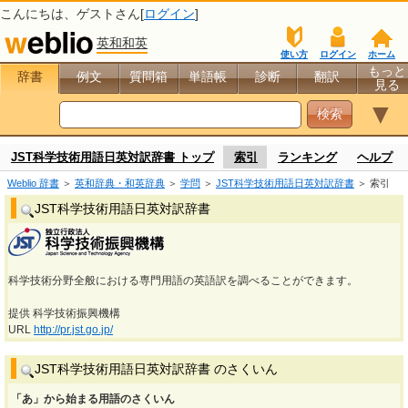
こんにちは、
ゲスト
さん[
ログイン
]
英和和英
使い方
ログイン
ホーム
もっと
辞書
例文
質問箱
単語帳
診断
翻訳
見る
▼
JST科学技術用語日英対訳辞書 トップ
索引
ランキング
ヘルプ
Weblio 辞書
＞
英和辞典・和英辞典
＞
学問
＞
JST科学技術用語日英対訳辞書
＞ 索引
JST科学技術用語日英対訳辞書
科学技術分野全般における専門用語の英語訳を調べることができます。
提供 科学技術振興機構
URL
http://pr.jst.go.jp/
JST科学技術用語日英対訳辞書 のさくいん
「あ」から始まる用語のさくいん