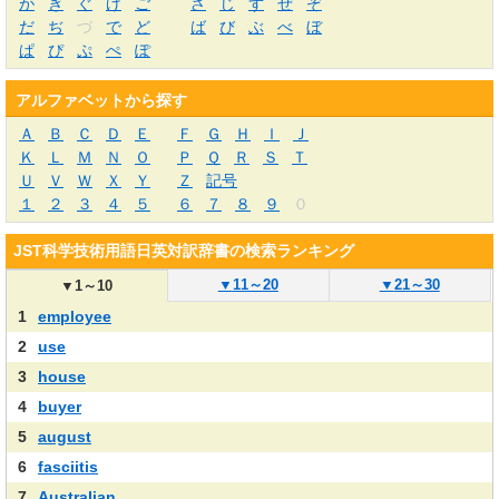
が
ぎ
ぐ
げ
ご
ざ
じ
ず
ぜ
ぞ
だ
ぢ
づ
で
ど
ば
び
ぶ
べ
ぼ
ぱ
ぴ
ぷ
ぺ
ぽ
アルファベットから探す
Ａ
Ｂ
Ｃ
Ｄ
Ｅ
Ｆ
Ｇ
Ｈ
Ｉ
Ｊ
Ｋ
Ｌ
Ｍ
Ｎ
Ｏ
Ｐ
Ｑ
Ｒ
Ｓ
Ｔ
Ｕ
Ｖ
Ｗ
Ｘ
Ｙ
Ｚ
記号
１
２
３
４
５
６
７
８
９
０
JST科学技術用語日英対訳辞書の検索ランキング
▼
11～20
▼
21～30
▼
1～10
1
employee
2
use
3
house
4
buyer
5
august
6
fasciitis
7
Australian