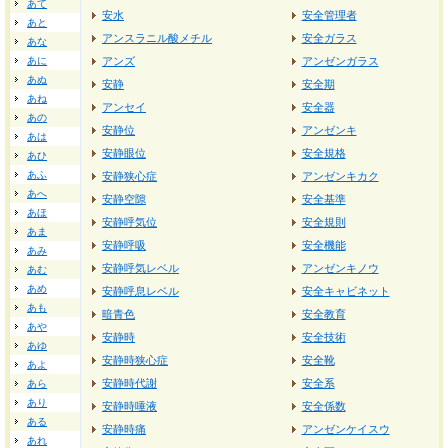
あて
安水
安全管理者
あと
アンスラニル酸メチル
安全ガラス
あな
あに
アンズ
アンゼンガラス
あぬ
安静
安全期
あね
アンセイ
安全器
あの
安静位
アンゼンキ
あは
安静眼位
安全規格
あひ
あふ
安静狭心症
アンゼンキカク
あへ
安静空隙
安全基準
あほ
安静呼気位
安全規則
あま
安静呼吸
安全機能
あみ
安静呼気レベル
アンゼンキノウ
あむ
あめ
安静呼息レベル
安全キャビネット
あも
暗青色
安全教育
あや
安静時
安全技術
あゆ
安静時狭心症
安全靴
あよ
安静時代謝
安全系
あら
あり
安静時唾液
安全係数
ある
安静時痛
アンゼンケイスウ
あれ