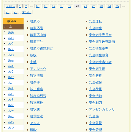
...
.
...
.
＜前へ
1
2
65
66
67
68
69
70
71
72
73
74
75
78
79
次へ＞
絞込み
暗順応
安全運転
あ
暗順応眼
安全衛生
ああ
暗順応曲線
安全衛生委員会
あい
暗順応計
安全衛生改善計画
あう
暗順応視野測定
安全衛生基準
あえ
あお
鞍状
安全衛生教育
あか
安城
安全衛生責任者
あき
アンジョウ
安全衛生部
あく
鞍状潰瘍
安全解析
あけ
暗条件
安全確保
あこ
あさ
鞍上腫瘍
安全荷重
あし
鞍状歯列弓
安全活動
あす
鞍状塞栓
安全剃刀
あせ
暗状態
アンゼンカミソリ
あそ
暗示療法
安全感
あた
あち
アンス
安全監視
あつ
暗酔
安全管理