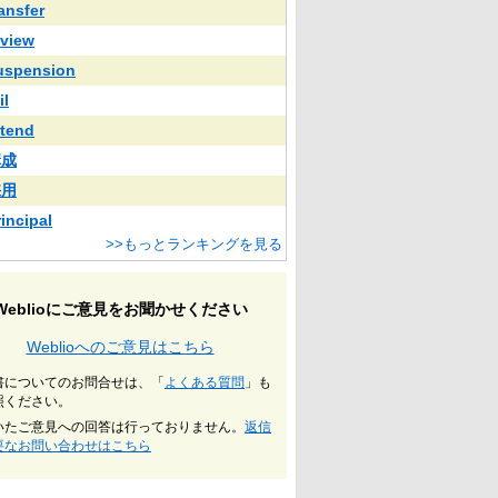
ransfer
eview
uspension
il
ttend
構成
採用
rincipal
>>もっとランキングを見る
Weblioにご意見をお聞かせください
Weblioへのご意見はこちら
書についてのお問合せは、「
よくある質問
」も
照ください。
いたご意見への回答は行っておりません。
返信
要なお問い合わせはこちら