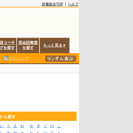
辞書総合TOP
|
ヘルプ
語コーチ
英会話教室
もっと見る▼
グを探す
を探す
除
小ウィンドウ
音から探す
い
う
え
お
か
き
く
け
こ
し
す
せ
そ
た
ち
つ
て
と