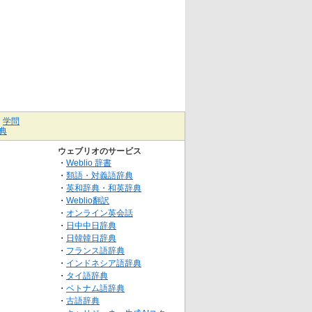
｜
学問
典
ウェブリオのサービス
・
Weblio 辞書
・
類語・対義語辞典
・
英和辞典・和英辞典
・
Weblio翻訳
・
オンライン英会話
・
日中中日辞典
・
日韓韓日辞典
・
フランス語辞典
・
インドネシア語辞典
・
タイ語辞典
・
ベトナム語辞典
・
古語辞典