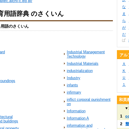
apec.aichi-c.ed.jp/
な
育用語辞典 のさくいん
ま
ら
る用語のさくいん
が
だ
ぱ
card
Industrial Management
アル
Technology
Industrial Materials
Ａ
industrialization
Ｋ
Ｕ
Industry
roundings
１
infants
infirmary
inflict corporal punishment
和英
on
▼
Information
1
c
tectural
Information A
 buildings
2
information and
ral property