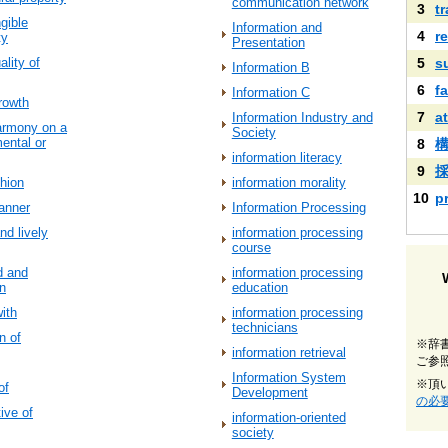
communication network
3
t
gible
Information and
4
r
ty
Presentation
ality of
5
s
Information B
6
fa
Information C
growth
7
a
Information Industry and
harmony on a
Society
ental or
8
information literacy
9
shion
information morality
10
p
anner
Information Processing
nd lively
information processing
course
d and
information processing
n
education
ith
information processing
technicians
n of
※辞
information retrieval
ご参
Information System
※頂
of
Development
の必
ive of
information-oriented
society