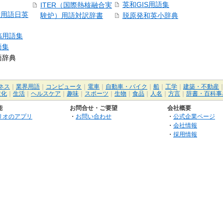
英和GIS用語集
ITER（国際熱核融合実
術用語日英
験炉）用語対訳辞書
脱原発和英小辞典
稿用語集
語集
語辞典
ネス
｜
業界用語
｜
コンピュータ
｜
電車
｜
自動車・バイク
｜
船
｜
工学
｜
建築・不動産
文化
｜
生活
｜
ヘルスケア
｜
趣味
｜
スポーツ
｜
生物
｜
食品
｜
人名
｜
方言
｜
辞書・百科事
能
お問合せ・ご要望
会社概要
リオのアプリ
・
お問い合わせ
・
公式企業ページ
・
会社情報
・
採用情報