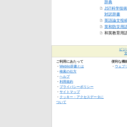
辞典
JST科学技
対訳辞書
英語論文投
英和防災用
和英教育用
ビジ
ご利用にあたって
便利な機
・
Weblio辞書とは
・
ウェブ
・
検索の仕方
・
ヘルプ
・
利用規約
・
プライバシーポリシー
・
サイトマップ
・
クッキー・アクセスデータに
ついて