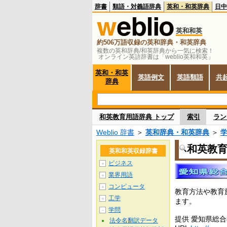
辞書
類語・対義語辞典
英和・和英辞典
日中
英和和英
約506万語収録の英和辞典・和英辞典
複数の英和辞典/和英辞典から一気に検索！
オンライン英語辞書は「weblio英和和英」
英和・和英
英語例文
英語類語
共
辞典
和英教育用語辞典 トップ
索引
ラン
Weblio 辞書
＞
英和辞典・和英辞典
＞
和英教
英和和英収録辞書
ビジネス
＋
業界用語
＋
コンピュータ
＋
教育方法や教育
工学
＋
ます。
学問
－
提供 愛知県総
法令名翻訳データ