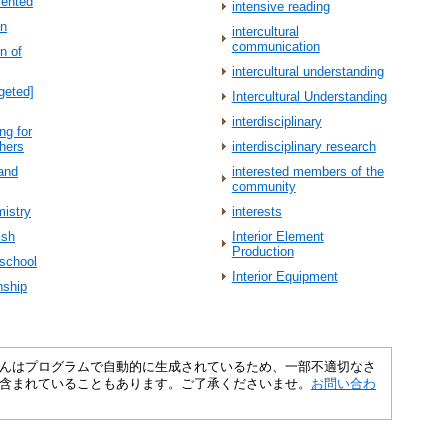
riented
intensive reading
on
intercultural
communication
on of
intercultural understanding
rgeted]
Intercultural Understanding
interdisciplinary
ing for
hers
interdisciplinary research
 and
interested members of the
community
mistry
interests
ish
Interior Element
Production
 school
Interior Equipment
rnship
さくいんはプログラムで自動的に生成されているため、一部不適切なさ
含まれていることもあります。ご了承くださいませ。
お問い合わ