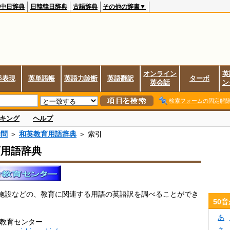
中日辞典
日韓韓日辞典
古語辞典
その他の辞書▼
オンライン
英
起表現
英単語帳
英語力診断
英語翻訳
ターボ
英会話
ン
検索フォームの固定解
キング
ヘルプ
学問
＞
和英教育用語辞典
＞ 索引
育用語辞典
施設などの、教育に関連する用語の英語訳を調べることができ
50
あ
合教育センター
さ