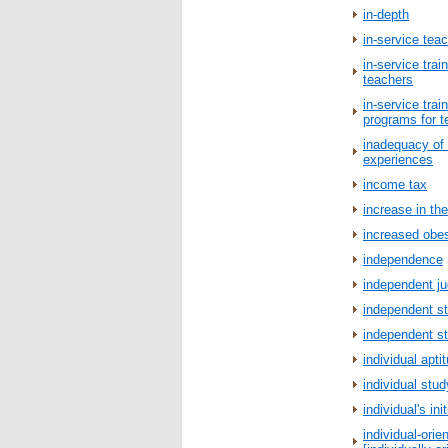
in-depth
in-service tea
in-service train
teachers
in-service trai
programs for t
inadequacy of r
experiences
income tax
increase in th
increased obes
independence
independent j
independent s
independent s
individual apti
individual stud
individual's init
individual-orie