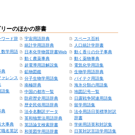
ゴリーのほかの辞書
ーワード辞
宇宙用語辞典
スペース百科
統計学用語辞典
人口統計学辞書
・数学用語
日本化学物質辞書Web
動く香りの分子事典
動く農薬事典
動く薬物事典
超電導用語解説集
電気化学用語集
事典
鉱物図鑑
生物学用語辞典
ファレンス
分子生物学用語集
バイテク用語集
集
南極辞典
海氷分類の用語集
用語集
中国の都市一覧
地図記号一覧
防府歴史用語辞典
日露戦争関連用語集
歴史民俗用語辞典
留学用語集
事典
法令名翻訳データ
法令用語日英標準対訳
辞書
英和独禁法用語辞典
語大事典
学術用語英和対訳集
英語論文検索辞書
官職名英訳
日英対訳言語学用語集
和英図学用語辞書