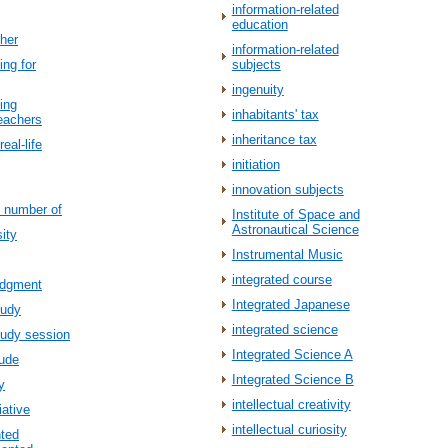
information-related
education
cher
information-related
ing for
subjects
ingenuity
ning
inhabitants' tax
eachers
inheritance tax
eal-life
initiation
innovation subjects
e number of
Institute of Space and
Astronautical Science
ity
Instrumental Music
integrated course
udgment
Integrated Japanese
tudy
integrated science
tudy session
Integrated Science A
tude
Integrated Science B
y
intellectual creativity
iative
intellectual curiosity
nted