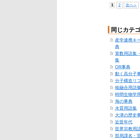
1
2
次へ＞
同じカテ
産学連携キ
典
算数用語集
集
OR事典
動く高分子
分子構造リ
核融合用語
時間生物学
海の事典
水質用語集
大津の歴史
近世年代
世界宗教用
部局課名・