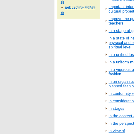
典
important intan
Weblio実用英語辞
▼
cultural proper
典
improve the qu
teachers
in a stage of 
in a state of 
physical and m
spiritual level
in a unified fa
in a uniform m
in a vigorous a
fashion
in an organize
planned fashio
in conformity w
in consideratio
in stages
in the context 
in the perspect
in view of