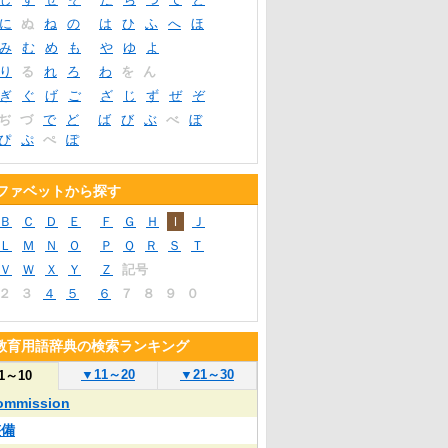
に
ぬ
ね
の
は
ひ
ふ
へ
ほ
み
む
め
も
や
ゆ
よ
り
る
れ
ろ
わ
を
ん
ぎ
ぐ
げ
ご
ざ
じ
ず
ぜ
ぞ
ぢ
づ
で
ど
ば
び
ぶ
べ
ぼ
ぴ
ぷ
ぺ
ぽ
ファベットから探す
Ｂ
Ｃ
Ｄ
Ｅ
Ｆ
Ｇ
Ｈ
Ｉ
Ｊ
Ｌ
Ｍ
Ｎ
Ｏ
Ｐ
Ｑ
Ｒ
Ｓ
Ｔ
Ｖ
Ｗ
Ｘ
Ｙ
Ｚ
記号
２
３
４
５
６
７
８
９
０
教育用語辞典の検索ランキング
▼
11～20
▼
21～30
1～10
ommission
整備