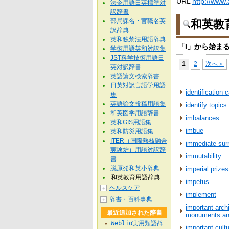
URL
http://www.
法令用語日英標準対
訳辞書
部局課名・官職名英
和英教
訳辞典
英和独禁法用語辞典
「I」から始ま
学術用語英和対訳集
JST科学技術用語日
1
2
次へ＞
英対訳辞書
英語論文検索辞書
日英対訳言語学用語
identification 
集
英語論文投稿用語集
identify topics
和英図学用語辞書
imbalances
英和GIS用語集
imbue
英和防災用語集
ITER（国際熱核融合
immediate sur
実験炉）用語対訳辞
immutability
書
脱原発和英小辞典
imperial prizes
和英教育用語辞典
impetus
ヘルスケア
＋
implement
辞書・百科事典
＋
important archi
最近追加された辞書
monuments and
Weblio実用類語辞
▼
important cultu