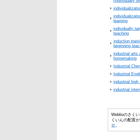
[individually o
individualizati
individualizati
learning
individually ta
teaching
induction train
beginning teac
industrial arts
homemaking
Industrial Che
Industrial Engl
industrial high
industrial inte
Weblioの
くいんの配置が
せ
。