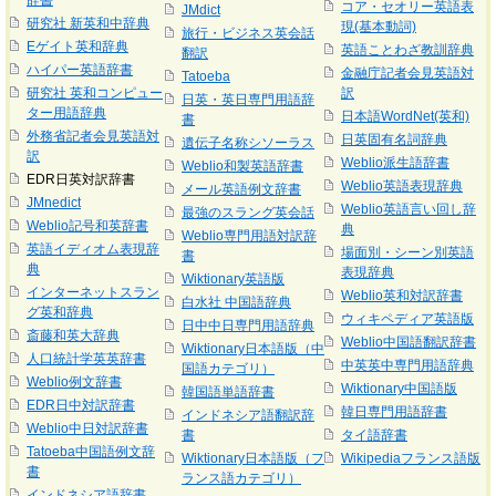
辞書
コア・セオリー英語表
JMdict
研究社 新英和中辞典
現(基本動詞)
旅行・ビジネス英会話
Eゲイト英和辞典
英語ことわざ教訓辞典
翻訳
ハイパー英語辞書
金融庁記者会見英語対
Tatoeba
研究社 英和コンピュー
訳
日英・英日専門用語辞
ター用語辞典
日本語WordNet(英和)
書
外務省記者会見英語対
日英固有名詞辞典
遺伝子名称シソーラス
訳
Weblio派生語辞書
Weblio和製英語辞書
EDR日英対訳辞書
Weblio英語表現辞典
メール英語例文辞書
JMnedict
Weblio英語言い回し辞
最強のスラング英会話
Weblio記号和英辞書
典
Weblio専門用語対訳辞
英語イディオム表現辞
場面別・シーン別英語
書
典
表現辞典
Wiktionary英語版
インターネットスラン
Weblio英和対訳辞書
白水社 中国語辞典
グ英和辞典
ウィキペディア英語版
日中中日専門用語辞典
斎藤和英大辞典
Weblio中国語翻訳辞書
Wiktionary日本語版（中
人口統計学英英辞書
中英英中専門用語辞典
国語カテゴリ）
Weblio例文辞書
Wiktionary中国語版
韓国語単語辞書
EDR日中対訳辞書
韓日専門用語辞書
インドネシア語翻訳辞
Weblio中日対訳辞書
書
タイ語辞書
Tatoeba中国語例文辞
Wiktionary日本語版（フ
Wikipediaフランス語版
書
ランス語カテゴリ）
インドネシア語辞書