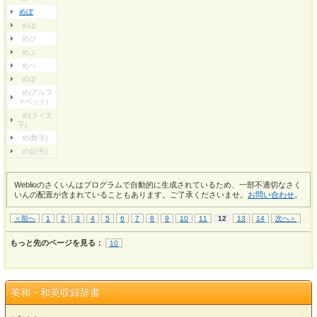
めぼ
めぱ
めぴ
めぷ
めぺ
めぽ
め(アルフ
ァベット)
め(タイ文
字)
め(数字)
め(記号)
Weblioのさくいんはプログラムで自動的に生成されているため、一部不適切なさく
いんの配置が含まれていることもあります。ご了承くださいませ。
お問い合わせ
。
＜前へ
1
2
3
4
5
6
7
8
9
10
11
12
13
14
次へ＞
もっと先のページを見る：
10
英和・和英収録辞書