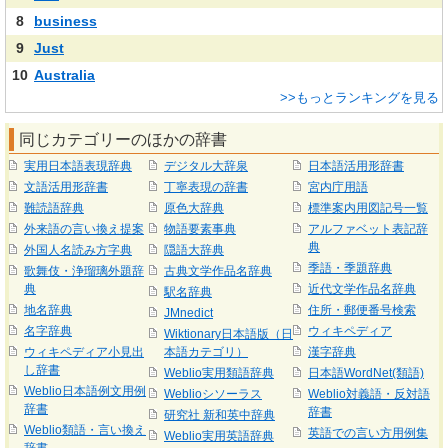
8
business
9
Just
10
Australia
>>もっとランキングを見る
同じカテゴリーのほかの辞書
実用日本語表現辞典
デジタル大辞泉
日本語活用形辞書
文語活用形辞書
丁寧表現の辞書
宮内庁用語
難読語辞典
原色大辞典
標準案内用図記号一覧
外来語の言い換え提案
物語要素事典
アルファベット表記辞
典
外国人名読み方字典
隠語大辞典
季語・季題辞典
歌舞伎・浄瑠璃外題辞
古典文学作品名辞典
典
近代文学作品名辞典
駅名辞典
地名辞典
住所・郵便番号検索
JMnedict
名字辞典
ウィキペディア
Wiktionary日本語版（日
ウィキペディア小見出
本語カテゴリ）
漢字辞典
し辞書
Weblio実用類語辞典
日本語WordNet(類語)
Weblio日本語例文用例
Weblioシソーラス
Weblio対義語・反対語
辞書
辞書
研究社 新和英中辞典
Weblio類語・言い換え
英語での言い方用例集
Weblio実用英語辞典