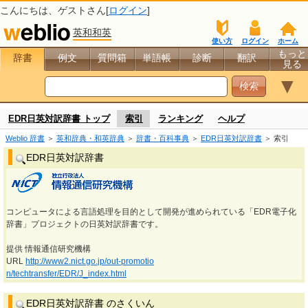
こんにちは、
ゲスト
さん[
ログイン
]
英和和英
使い方
ログイン
ホーム
もっと
辞書
例文
質問箱
単語帳
診断
翻訳
見る
▼
EDR日英対訳辞書 トップ
索引
ランキング
ヘルプ
Weblio 辞書
＞
英和辞典・和英辞典
＞
辞書・百科事典
＞
EDR日英対訳辞書
＞ 索引
EDR日英対訳辞書
コンピュータによる言語処理を目的として開発が進められている「EDR電子化
辞書」プロジェクトの日英対訳辞書です。
提供 情報通信研究機構
URL
http://www2.nict.go.jp/out-promotio
n/techtransfer/EDR/J_index.html
EDR日英対訳辞書 のさくいん