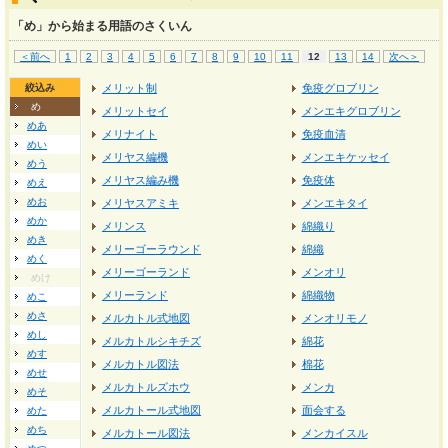
「め」から始まる用語のさくいん
＜前へ
1
2
3
4
5
6
7
8
9
10
11
12
13
14
次へ＞
絞込み
メリット制
免疫グロブリン
め
メリットセイ
メンエキグロブリン
めあ
メリナイト
免疫血清
めい
メリヤス編機
メンエキケッセイ
めう
メリヤス編み機
免疫体
めえ
めお
メリヤスアミキ
メンエキタイ
めか
メリンス
綿織り
めき
メリーゴーラウンド
綿織
めく
メリーゴーランド
メンオリ
めけ
メリーランド
綿織物
めこ
めさ
メルカトル式地図
メンオリモノ
めし
メルカトルシキチズ
綿花
めす
メルカトル図法
棉花
めせ
メルカトルズホウ
メンカ
めそ
メルカトール式地図
面会する
めた
めち
メルカトール図法
メンカイスル