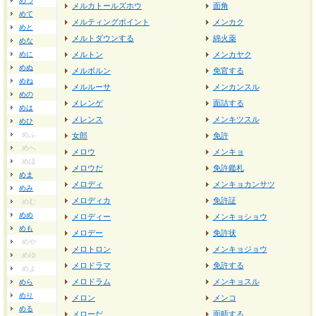
めつ
メルカトールズホウ
面角
めて
メルティングポイント
メンカク
めと
メルトダウンする
綿火薬
めな
めに
メルトン
メンカヤク
めぬ
メルボルン
免官する
めね
メルルーサ
メンカンスル
めの
メレンゲ
面詰する
めは
メレンス
メンキツスル
めひ
めふ
女郎
免許
めへ
メロウ
メンキョ
めほ
メロウだ
免許鑑札
めま
メロディ
メンキョカンサツ
めみ
メロディカ
免許証
めむ
めめ
メロディー
メンキョショウ
めも
メロデー
免許状
めや
メロトロン
メンキョジョウ
めゆ
メロドラマ
免許する
めよ
メロドラム
メンキョスル
めら
めり
メロン
メンコ
める
メローだ
面晤する