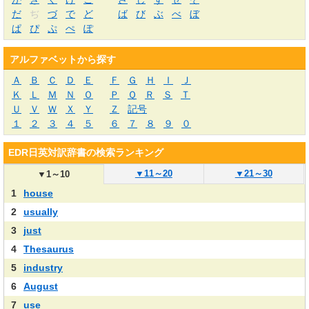
だ
ぢ
づ
で
ど
ば
び
ぶ
べ
ぼ
ぱ
ぴ
ぷ
ぺ
ぽ
アルファベットから探す
Ａ
Ｂ
Ｃ
Ｄ
Ｅ
Ｆ
Ｇ
Ｈ
Ｉ
Ｊ
Ｋ
Ｌ
Ｍ
Ｎ
Ｏ
Ｐ
Ｑ
Ｒ
Ｓ
Ｔ
Ｕ
Ｖ
Ｗ
Ｘ
Ｙ
Ｚ
記号
１
２
３
４
５
６
７
８
９
０
EDR日英対訳辞書の検索ランキング
▼
11～20
▼
21～30
▼
1～10
1
house
2
usually
3
just
4
Thesaurus
5
industry
6
August
7
use