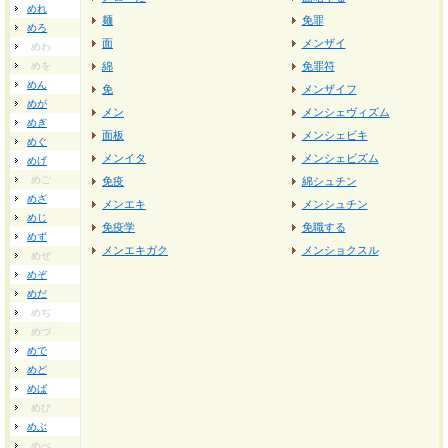
めれ
麺
免罪
めろ
面
メンザイ
めわ
めを
綿
免罪符
めん
免
メンザイフ
めが
メン
メンシェヴィズム
めぎ
面板
メンシェビキ
めぐ
メンイタ
メンシェビズム
めげ
めご
免疫
綿シュチン
めざ
メンエキ
メンシュチン
めじ
免疫学
免職する
めず
メンエキガク
メンショクスル
めぜ
めぞ
めだ
めぢ
めづ
めで
めど
めば
めび
めぶ
めべ