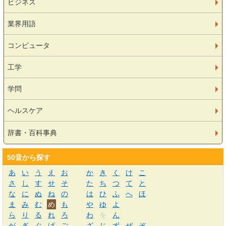
ビジネス
業界用語
コンピュータ
工学
学問
ヘルスケア
辞書・百科事典
50音から探す
あ
い
う
え
お
か
き
く
け
こ
さ
し
す
せ
そ
た
ち
つ
て
と
な
に
ぬ
ね
の
は
ひ
ふ
へ
ほ
ま
み
む
め
も
や
ゆ
よ
ら
り
る
れ
ろ
わ
を
ん
が
ぎ
ぐ
げ
ご
ざ
じ
ず
ぜ
ぞ