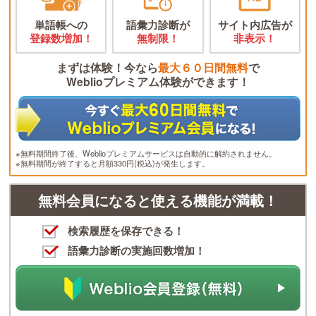
単語帳への
語彙力診断が
サイト内広告が
登録数増加！
無制限！
非表示！
まずは体験！今なら
最大６０日間無料
で
Weblioプレミアム体験ができます！
※無料期間終了後、Weblioプレミアムサービスは自動的に解約されません。
※無料期間が終了すると月額330円(税込)が発生します。
無料会員になると使える機能が満載！
検索履歴を保存できる！
語彙力診断の実施回数増加！