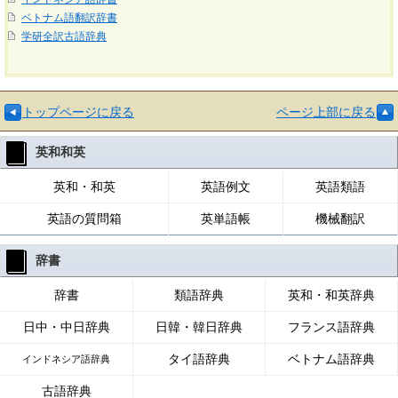
ベトナム語翻訳辞書
学研全訳古語辞典
トップページに戻る
ページ上部に戻る
英和和英
英和・和英
英語例文
英語類語
英語の質問箱
英単語帳
機械翻訳
辞書
辞書
類語辞典
英和・和英辞典
日中・中日辞典
日韓・韓日辞典
フランス語辞典
タイ語辞典
ベトナム語辞典
インドネシア語辞典
古語辞典