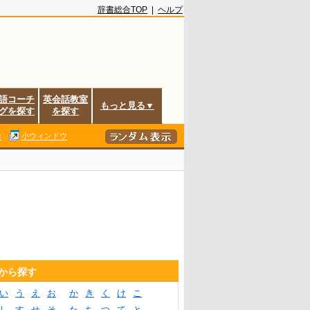
辞書総合TOP
|
ヘルプ
語コーチ
英会話教室
もっと見る▼
グを探す
を探す
除
小ウィンドウ
音から探す
い
う
え
お
か
き
く
け
こ
し
す
せ
そ
た
ち
つ
て
と