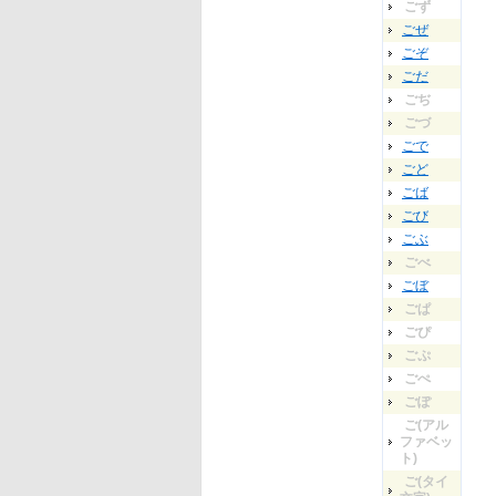
ごず
ごぜ
ごぞ
ごだ
ごぢ
ごづ
ごで
ごど
ごば
ごび
ごぶ
ごべ
ごぼ
ごぱ
ごぴ
ごぷ
ごぺ
ごぽ
ご(アル
ファベッ
ト)
ご(タイ