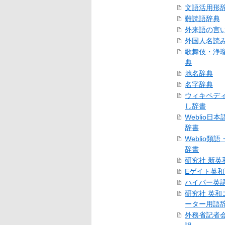
文語活用形
難読語辞典
外来語の言
外国人名読
歌舞伎・浄
典
地名辞典
名字辞典
ウィキペデ
し辞書
Weblio日
辞書
Weblio類
辞書
研究社 新英
Eゲイト英
ハイパー英
研究社 英和
ーター用語
外務省記者