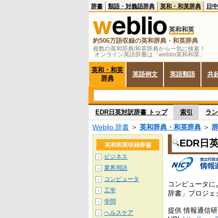
辞書
類語・対義語辞典
英和・和英辞典
日中
英和和英
約506万語収録の英和辞典・和英辞典
複数の英和辞典/和英辞典から一気に検索！
オンライン英語辞書は「weblio英和和英」
英和・和英
英語例文
英語類語
共
辞典
EDR日英対訳辞書 トップ
索引
ラン
Weblio 辞書
＞
英和辞典・和英辞典
＞
EDR日
英和和英収録辞書
ビジネス
＋
業界用語
＋
コンピュータ
＋
コンピュータに
工学
＋
辞書」プロジェ
学問
＋
提供 情報通信
ヘルスケア
＋