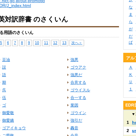
.nict.go.jp/out-promotio
EDR/J_index.html
な
ま
日英対訳辞書 のさくいん
ら
が
る用語のさくいん
だ
ぱ
5
6
7
8
9
10
11
12
13
次へ＞
アル
豆油
強悪
誤
ゴウアク
Ａ
Ｋ
語
強悪だ
Ｕ
期
合意する
１
呉
ゴウイスル
伍
合一する
ED
ゴ
業因
御愛敬
ゴウイン
▼
御愛嬌
強引だ
1
h
ゴアイキョウ
轟音
2
u
ご愛敬
合音