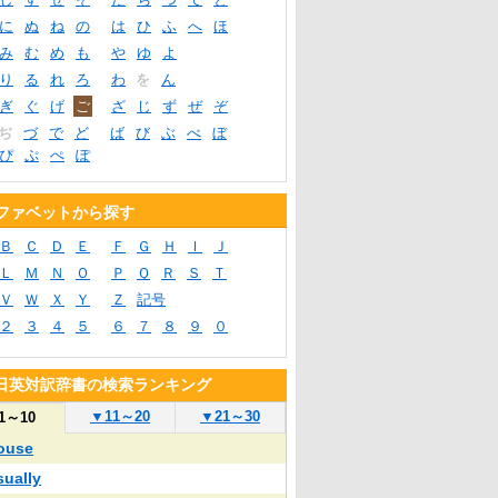
に
ぬ
ね
の
は
ひ
ふ
へ
ほ
み
む
め
も
や
ゆ
よ
り
る
れ
ろ
わ
を
ん
ぎ
ぐ
げ
ご
ざ
じ
ず
ぜ
ぞ
ぢ
づ
で
ど
ば
び
ぶ
べ
ぼ
ぴ
ぷ
ぺ
ぽ
ファベットから探す
Ｂ
Ｃ
Ｄ
Ｅ
Ｆ
Ｇ
Ｈ
Ｉ
Ｊ
Ｌ
Ｍ
Ｎ
Ｏ
Ｐ
Ｑ
Ｒ
Ｓ
Ｔ
Ｖ
Ｗ
Ｘ
Ｙ
Ｚ
記号
２
３
４
５
６
７
８
９
０
R日英対訳辞書の検索ランキング
▼
11～20
▼
21～30
1～10
ouse
sually