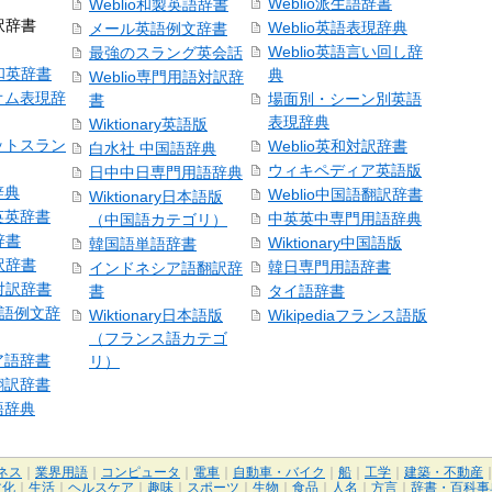
Weblio派生語辞書
Weblio和製英語辞書
訳辞書
Weblio英語表現辞典
メール英語例文辞書
Weblio英語言い回し辞
最強のスラング英会話
号和英辞書
典
Weblio専門用語対訳辞
オム表現辞
場面別・シーン別英語
書
表現辞典
Wiktionary英語版
ットスラン
Weblio英和対訳辞書
白水社 中国語辞典
ウィキペディア英語版
日中中日専門用語辞典
辞典
Weblio中国語翻訳辞書
Wiktionary日本語版
英英辞書
中英英中専門用語辞典
（中国語カテゴリ）
辞書
Wiktionary中国語版
韓国語単語辞書
訳辞書
韓日専門用語辞書
インドネシア語翻訳辞
日対訳辞書
書
タイ語辞書
中国語例文辞
Wiktionary日本語版
Wikipediaフランス語版
（フランス語カテゴ
ア語辞書
リ）
翻訳辞書
語辞典
ネス
｜
業界用語
｜
コンピュータ
｜
電車
｜
自動車・バイク
｜
船
｜
工学
｜
建築・不動産
文化
｜
生活
｜
ヘルスケア
｜
趣味
｜
スポーツ
｜
生物
｜
食品
｜
人名
｜
方言
｜
辞書・百科事