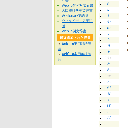
辞書
ごむ
Weblio英和対訳辞書
ごめ
人口統計学英英辞書
Wiktionary英語版
ごも
ウィキペディア英語
ごや
版
ごゆ
Weblio例文辞書
ごよ
最近追加された辞書
ごら
Weblio実用類語辞
▼
ごり
典
ごる
Weblio実用英語辞
▼
ごれ
典
ごろ
ごわ
ごを
ごん
ごが
ごぎ
ごぐ
ごげ
ごご
ござ
ごじ