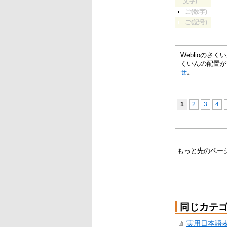
文字)
ご(数字)
ご(記号)
Weblioの
くいんの配置が
せ
。
1
2
3
4
もっと先のペー
同じカテ
実用日本語