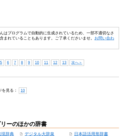
さくいんはプログラムで自動的に生成されているため、一部不適切なさ
含まれていることもあります。ご了承くださいませ。
お問い合わ
5
6
7
8
9
10
11
12
13
次へ＞
ジを見る：
10
ゴリーのほかの辞書
表現辞典
デジタル大辞泉
日本語活用形辞書