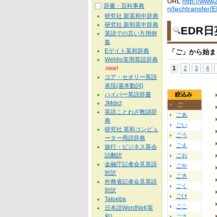
URL
http://www2
辞書・百科事典
－
n/techtransfer/
研究社 新英和中辞典
研究社 新和英中辞典
EDR
英語での言い方用例
集
Eゲイト英和辞典
「ご」から始ま
Weblio実用英語辞典
new!
1
2
3
4
コア・セオリー英語
表現(基本動詞)
ハイパー英語辞書
絞込み
JMdict
ご
英語ことわざ教訓辞
ごあ
典
ごい
研究社 英和コンピュ
ごう
ーター用語辞典
ごえ
旅行・ビジネス英会
話翻訳
ごお
金融庁記者会見英語
ごか
対訳
ごき
外務省記者会見英語
ごく
対訳
ごけ
Tatoeba
ごこ
日本語WordNet(英
和)
ごさ