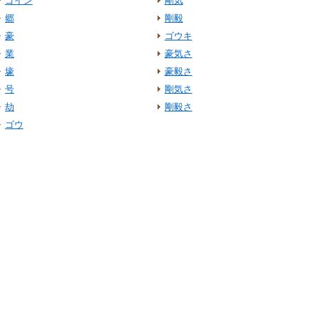
ゴイン
剛気
郷
剛毅
豪
ゴウキ
業
豪気さ
壕
豪毅さ
号
剛気さ
劫
剛毅さ
ゴウ