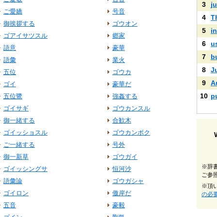
3
ju
ご愛嬌
号音
4
T
御挨拶する
ゴウオン
5
i
ゴアイサツスル
郷家
6
u
語意
豪華
7
b
語彙
業火
8
J
五位
ゴウカ
9
A
ゴイ
豪華だ
10
p
五位鷺
強姦する
ゴイサギ
ゴウカンスル
御一緒する
合歓木
ゴイッショスル
ゴウカンボク
ご一緒する
号外
御一新草
ゴウガイ
※辞
ゴイッシングサ
恒河沙
ご参
語彙論
ゴウガシャ
※頂
ゴイロン
傲岸だ
の必
五音
豪毅