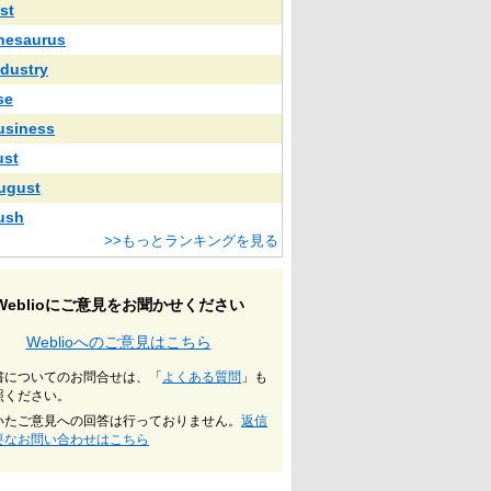
st
hesaurus
ndustry
se
usiness
ust
ugust
ush
>>もっとランキングを見る
Weblioにご意見をお聞かせください
Weblioへのご意見はこちら
書についてのお問合せは、「
よくある質問
」も
照ください。
いたご意見への回答は行っておりません。
返信
要なお問い合わせはこちら