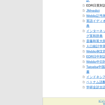
訳
EDR日英対
JMnedict
Weblio記
英語イディ
典
インターネ
グ英和辞典
斎藤和英大
人口統計学
Weblio例文
EDR日中対
Weblio中
Tatoeba
書
インドネシ
ベトナム語
学研全訳古
ビジ