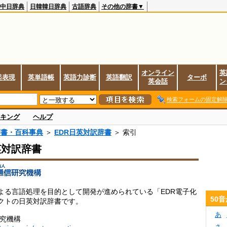
中日辞典
日韓韓日辞典
古語辞典
その他の辞書▼
オンライン
英
起表現
英単語帳
英語力診断
英語翻訳
ターボ
英会話
ン
検索フォームの固定解
キング
ヘルプ
辞書・百科事典
＞
EDR日英対訳辞書
＞ 索引
英対訳辞書
よる言語処理を目的として開発が進められている「EDR電子化
50
クトの日英対訳辞書です。
あ
研究機構
さ