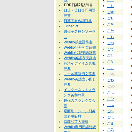
EDR日英対訳辞書
ごし
日英・英日専門用語
ごす
辞書
ごせ
日英固有名詞辞典
ごそ
JMnedict
ごた
遺伝子名称シソーラ
ス
ごち
Weblio派生語辞書
ごつ
Weblio記号和英辞書
ごて
Weblio和製英語辞書
ごと
Weblio英語表現辞典
ごな
英語イディオム表現
ごに
辞典
メール英語例文辞書
ごぬ
Weblio英語言い回し
ごね
辞典
ごの
インターネットスラ
ごは
ング英和辞典
ごひ
最強のスラング英会
ごふ
話
場面別・シーン別英
ごへ
語表現辞典
ごほ
斎藤和英大辞典
ごま
Weblio専門用語対訳
ごみ