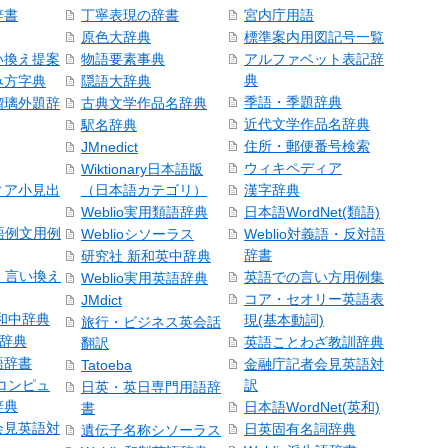
辞書
丁寧表現の辞書
宮内庁用語
原色大辞典
標準案内用図記号一覧
い換え提案
物語要素事典
アルファベット表記辞
典
み方字典
隠語大辞典
季語・季題辞典
瑠璃外題辞
古典文学作品名辞典
近代文学作品名辞典
駅名辞典
住所・郵便番号検索
JMnedict
ウィキペディア
Wiktionary日本語版
ィア小見出
（日本語カテゴリ）
漢字辞典
Weblio実用類語辞典
日本語WordNet(類語)
本語例文用例
Weblioシソーラス
Weblio対義語・反対語
辞書
研究社 新和英中辞典
語・言い換え
英語での言い方用例集
Weblio実用英語辞典
コア・セオリー英語表
JMdict
和中辞典
現(基本動詞)
旅行・ビジネス英会話
和辞典
英語ことわざ教訓辞典
翻訳
語辞書
金融庁記者会見英語対
Tatoeba
コンピュ
訳
日英・英日専門用語辞
辞典
日本語WordNet(英和)
書
会見英語対
日英固有名詞辞典
遺伝子名称シソーラス