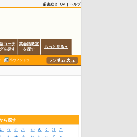
辞書総合TOP
|
ヘルプ
語コーチ
英会話教室
もっと見る▼
グを探す
を探す
除
小ウィンドウ
音から探す
い
う
え
お
か
き
く
け
こ
し
す
せ
そ
た
ち
つ
て
と