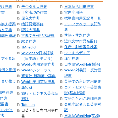
表現辞典
デジタル大辞泉
日本語活用形辞書
辞書
丁寧表現の辞書
宮内庁用語
原色大辞典
標準案内用図記号一覧
い換え提案
物語要素事典
アルファベット表記辞
典
み方字典
隠語大辞典
季語・季題辞典
瑠璃外題辞
古典文学作品名辞典
近代文学作品名辞典
駅名辞典
住所・郵便番号検索
JMnedict
ウィキペディア
Wiktionary日本語版
ィア小見出
（日本語カテゴリ）
漢字辞典
Weblio実用類語辞典
日本語WordNet(類語)
本語例文用例
Weblioシソーラス
Weblio対義語・反対語
辞書
研究社 新和英中辞典
語・言い換え
英語での言い方用例集
Weblio実用英語辞典
コア・セオリー英語表
JMdict
和中辞典
現(基本動詞)
旅行・ビジネス英会話
和辞典
英語ことわざ教訓辞典
翻訳
語辞書
金融庁記者会見英語対
Tatoeba
コンピュ
訳
日英・英日専門用語辞
辞典
日本語WordNet(英和)
書