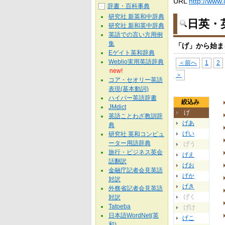
URL
http://www.
辞書・百科事典
－
研究社 新英和中辞典
日英・
研究社 新和英中辞典
英語での言い方用例
集
「げ」から始ま
Eゲイト英和辞典
Weblio実用英語辞典
＜前へ
1
2
new!
＞
コア・セオリー英語
表現(基本動詞)
ハイパー英語辞書
絞込み
JMdict
げ
英語ことわざ教訓辞
げあ
典
げい
研究社 英和コンピュ
ーター用語辞典
げう
旅行・ビジネス英会
げえ
話翻訳
げお
金融庁記者会見英語
げか
対訳
げき
外務省記者会見英語
げく
対訳
Tatoeba
げけ
日本語WordNet(英
げこ
和)