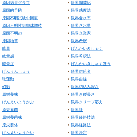
原因結果グラフ
限界間隙比
原因的予防
限界感度法
原因不明試験中回復
限界含水率
原因不明性組織球増殖
限界含水量
原因不明の
限界企業家
原因物質
限界希釈
眩暈
げんかいきしゃく
眩暈感
限界希釈法
眩暈症
げんかいきしゃくほう
げんうんしょう
限界供給者
弦運動
限界曲線
幻影
限界切込み深さ
原栄養株
限界き裂長さ
げんえいようかぶ
限界クリープ応力
原栄養菌
限界計
原栄養菌株
限界経路技法
原栄養体
限界経路法
げんえいようたい
限界決定