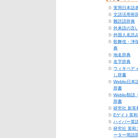
実用日本語
文語活用形
難読語辞典
外来語の言
外国人名読
歌舞伎・浄
典
地名辞典
名字辞典
ウィキペデ
し辞書
Weblio日
辞書
Weblio類
辞書
研究社 新英
Eゲイト英
ハイパー英
研究社 英和
ーター用語