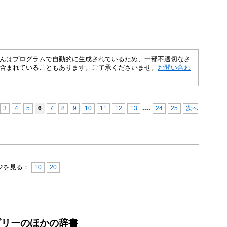
さくいんはプログラムで自動的に生成されているため、一部不適切なさ
含まれていることもあります。ご了承くださいませ。
お問い合わ
...
.
3
4
5
6
7
8
9
10
11
12
13
24
25
次へ
ジを見る：
10
20
ゴリーのほかの辞書