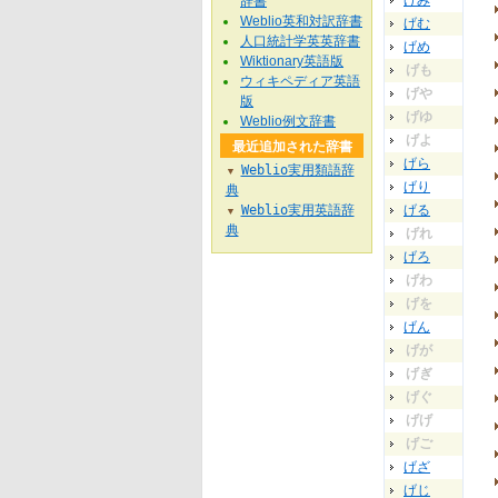
げみ
辞書
Weblio英和対訳辞書
げむ
人口統計学英英辞書
げめ
Wiktionary英語版
げも
ウィキペディア英語
げや
版
げゆ
Weblio例文辞書
げよ
最近追加された辞書
げら
Weblio実用類語辞
▼
げり
典
Weblio実用英語辞
げる
▼
典
げれ
げろ
げわ
げを
げん
げが
げぎ
げぐ
げげ
げご
げざ
げじ