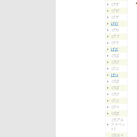
げず
げぜ
げぞ
げだ
げぢ
げづ
げで
げど
げば
げび
げぶ
げべ
げぼ
げぱ
げぴ
げぷ
げぺ
げぽ
げ(アル
ファベッ
ト)
げ(タイ