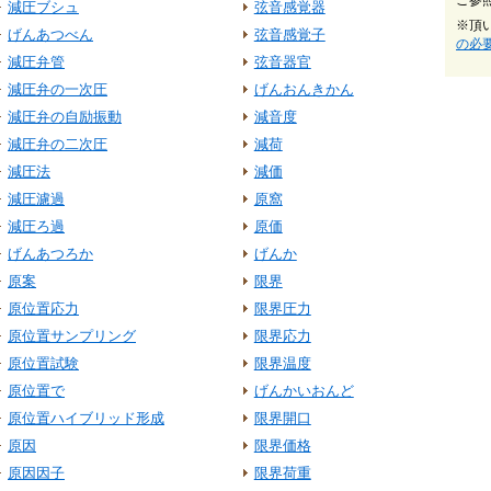
ご参
減圧ブシュ
弦音感覚器
※頂
げんあつべん
弦音感覚子
の必
減圧弁管
弦音器官
減圧弁の一次圧
げんおんきかん
減圧弁の自励振動
減音度
減圧弁の二次圧
減荷
減圧法
減価
減圧濾過
原窩
減圧ろ過
原価
げんあつろか
げんか
原案
限界
原位置応力
限界圧力
原位置サンプリング
限界応力
原位置試験
限界温度
原位置で
げんかいおんど
原位置ハイブリッド形成
限界開口
原因
限界価格
原因因子
限界荷重