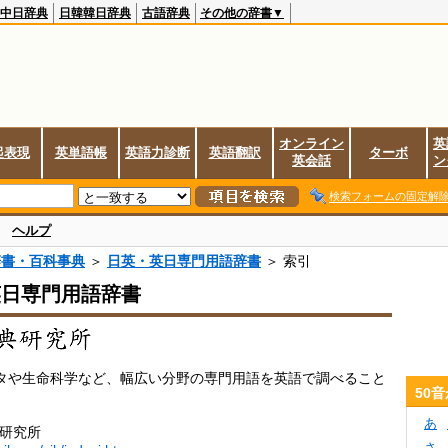
中日辞典
日韓韓日辞典
古語辞典
その他の辞書▼
オンライン
英
起表現
英単語帳
英語力診断
英語翻訳
ターボ
英会話
ン
検索フォームの固定解
ヘルプ
辞書・百科事典
＞
日英・英日専門用語辞書
＞ 索引
英日専門用語辞書
ータや生命科学など、幅広い分野の専門用語を英語で調べること
50
あ
典研究所
さ