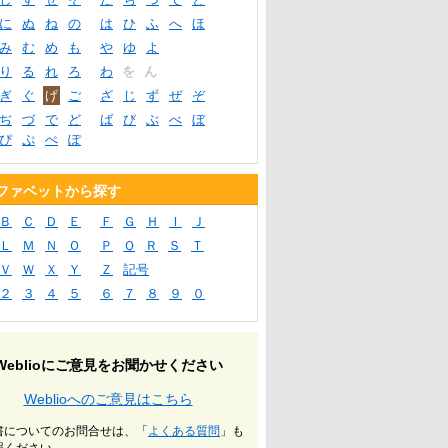
に
ぬ
ね
の
は
ひ
ふ
へ
ほ
み
む
め
も
や
ゆ
よ
り
る
れ
ろ
わ
を
ん
ぎ
ぐ
げ
ご
ざ
じ
ず
ぜ
ぞ
ぢ
づ
で
ど
ば
び
ぶ
べ
ぼ
ぴ
ぷ
ぺ
ぽ
ファベットから探す
Ｂ
Ｃ
Ｄ
Ｅ
Ｆ
Ｇ
Ｈ
Ｉ
Ｊ
Ｌ
Ｍ
Ｎ
Ｏ
Ｐ
Ｑ
Ｒ
Ｓ
Ｔ
Ｖ
Ｗ
Ｘ
Ｙ
Ｚ
記号
２
３
４
５
６
７
８
９
０
Weblioにご意見をお聞かせください
Weblioへのご意見はこちら
書についてのお問合せは、「
よくある質問
」も