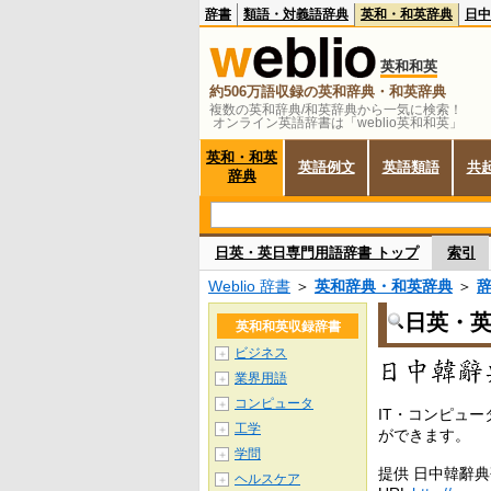
辞書
類語・対義語辞典
英和・和英辞典
日中
英和和英
約506万語収録の英和辞典・和英辞典
複数の英和辞典/和英辞典から一気に検索！
オンライン英語辞書は「weblio英和和英」
英和・和英
英語例文
英語類語
共
辞典
日英・英日専門用語辞書 トップ
索引
Weblio 辞書
＞
英和辞典・和英辞典
＞
日英・
英和和英収録辞書
ビジネス
＋
業界用語
＋
コンピュータ
＋
IT・コンピュ
工学
＋
ができます。
学問
＋
提供 日中韓辭
ヘルスケア
＋