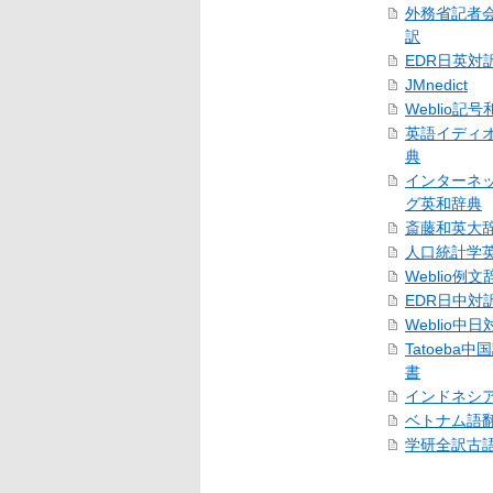
外務省記者
訳
EDR日英対
JMnedict
Weblio記
英語イディ
典
インターネ
グ英和辞典
斎藤和英大
人口統計学
Weblio例文
EDR日中対
Weblio中
Tatoeba
書
インドネシ
ベトナム語
学研全訳古