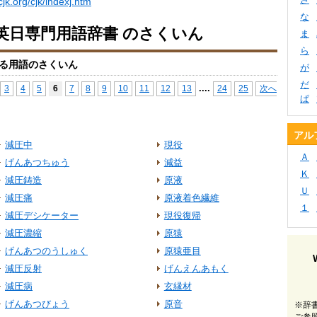
cjk.org/cjk/indexj.htm
な
英日専門用語辞書 のさくいん
ま
ら
る用語のさくいん
が
だ
...
.
3
4
5
6
7
8
9
10
11
12
13
24
25
次へ
ぱ
アル
減圧中
現役
Ａ
げんあつちゅう
減益
Ｋ
減圧鋳造
原液
Ｕ
減圧痛
原液着色繊維
１
減圧デシケーター
現役復帰
減圧濃縮
原猿
げんあつのうしゅく
原猿亜目
減圧反射
げんえんあもく
減圧病
玄縁材
げんあつびょう
原音
※辞