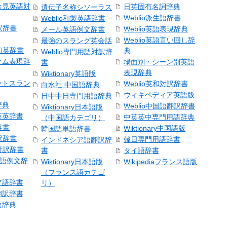
会見英語対
日英固有名詞辞典
遺伝子名称シソーラス
Weblio派生語辞書
Weblio和製英語辞書
訳辞書
Weblio英語表現辞典
メール英語例文辞書
Weblio英語言い回し辞
最強のスラング英会話
号和英辞書
典
Weblio専門用語対訳辞
オム表現辞
場面別・シーン別英語
書
表現辞典
Wiktionary英語版
ットスラン
Weblio英和対訳辞書
白水社 中国語辞典
ウィキペディア英語版
日中中日専門用語辞典
辞典
Weblio中国語翻訳辞書
Wiktionary日本語版
英英辞書
中英英中専門用語辞典
（中国語カテゴリ）
辞書
Wiktionary中国語版
韓国語単語辞書
訳辞書
韓日専門用語辞書
インドネシア語翻訳辞
日対訳辞書
書
タイ語辞書
中国語例文辞
Wiktionary日本語版
Wikipediaフランス語版
（フランス語カテゴ
ア語辞書
リ）
翻訳辞書
語辞典