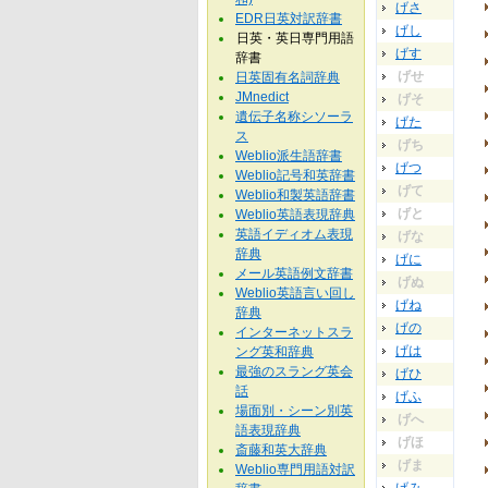
げさ
EDR日英対訳辞書
げし
日英・英日専門用語
げす
辞書
げせ
日英固有名詞辞典
JMnedict
げそ
遺伝子名称シソーラ
げた
ス
げち
Weblio派生語辞書
げつ
Weblio記号和英辞書
げて
Weblio和製英語辞書
げと
Weblio英語表現辞典
英語イディオム表現
げな
辞典
げに
メール英語例文辞書
げぬ
Weblio英語言い回し
げね
辞典
げの
インターネットスラ
げは
ング英和辞典
最強のスラング英会
げひ
話
げふ
場面別・シーン別英
げへ
語表現辞典
げほ
斎藤和英大辞典
げま
Weblio専門用語対訳