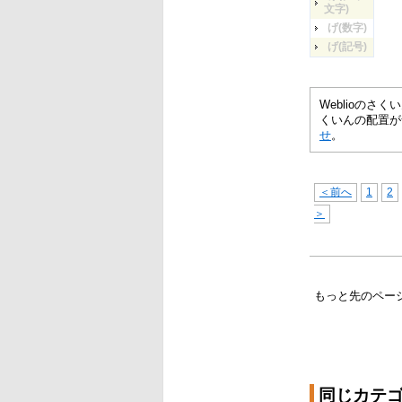
文字)
げ(数字)
げ(記号)
Weblioの
くいんの配置が
せ
。
＜前へ
1
2
＞
もっと先のペー
同じカテ